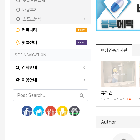
핫썰보증업체
배팅후기
스포츠분석
커뮤니티
new
핫썰센터
new
여성인증게시판
SIDE NAVIGATION
검색안내
이용안내
휴가 끝..
김미소
|
08.07
+104
Author