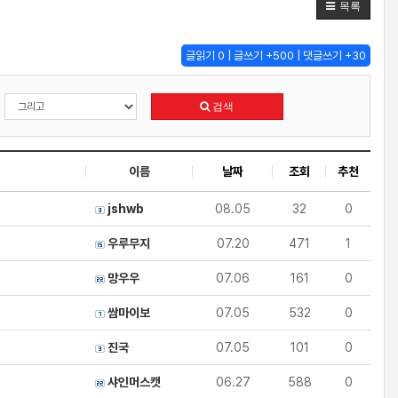
목록
글읽기 0 | 글쓰기 +500 | 댓글쓰기 +30
검색
이름
날짜
조회
추천
jshwb
08.05
32
0
우루무지
07.20
471
1
망우우
07.06
161
0
쌈마이보
07.05
532
0
진국
07.05
101
0
샤인머스캣
06.27
588
0