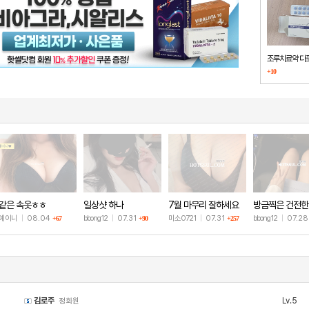
조루치료약 다
+10
했습니다
같은 속옷ㅎㅎ
일상샷 하나
7월 마무리 잘하세요
방금찍은 건전한
🫶
샷
예이니
|
08.04
bbong12
|
07.31
미소0721
|
07.31
bbong12
|
07.2
+67
+90
+257
김로주
Lv.5
정회원