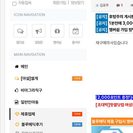
자동접속
회원가입
|
정보찾기
김로주
1
ICON NAVIGATION
[공지]
후방주의 게시판
[공지]
1분만에 3,0
[공지]
멤버쉽 가입 방
썰모음
알림장
멤버쉽
출석부
재구매의사있습니다
MAIN NAVIGATION
메인
[야설]썰게
new
비아그라직구
[2,000포인트 증정!
일반인야동
[초대박]핫썰닷컴 여성
제휴업체
new
블루메딕 제품 구입시 멤버
블루메딕후기
new