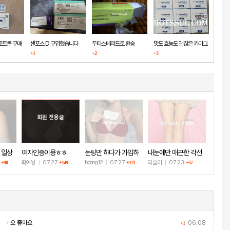
포트론 구매
센포스 D 구입했습니다
두타스테리드로 환승
맛도 효능도 괜찮은 카마그
+1
+2
+3
라
회원 전용글
 일상
여자인증이용ㅎㅎ
눈팅만 하다가 가입하
내눈에만 매끈한 각선
고 인증!
미
8
화여뉭
|
07.27
bbong12
|
07.27
리슬이
|
07.23
+90
+149
+171
+57
오 좋아요
06.08
+1