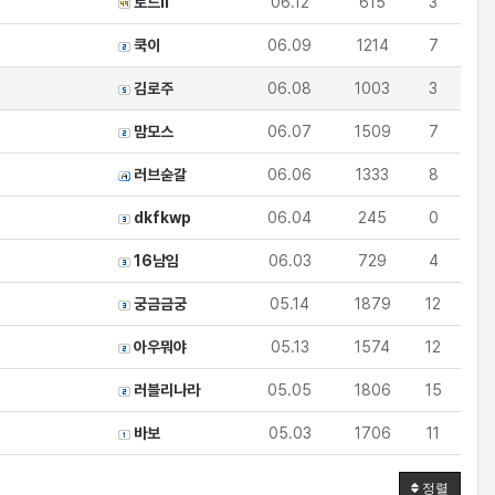
로드ll
06.12
615
3
쿡이
06.09
1214
7
김로주
06.08
1003
3
맘모스
06.07
1509
7
러브숟갈
06.06
1333
8
dkfkwp
06.04
245
0
16남임
06.03
729
4
궁금금궁
05.14
1879
12
아우뭐야
05.13
1574
12
러블리나라
05.05
1806
15
바보
05.03
1706
11
정렬