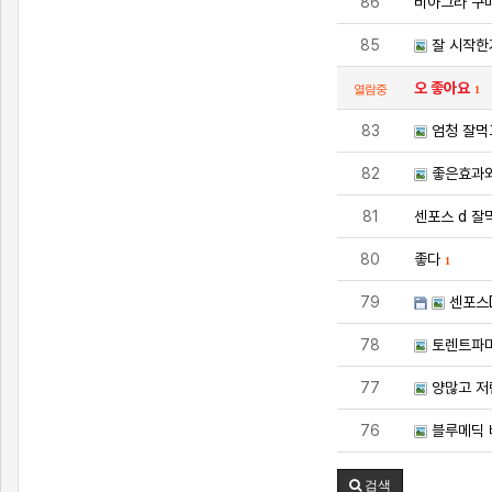
86
비아그라 구
85
잘 시작한
오 좋아요
열람중
1
83
엄청 잘먹
82
좋은효과
81
센포스 d 잘
80
좋다
1
79
센포스D
78
토렌트파마
77
양많고 저
76
블루메딕 
검색