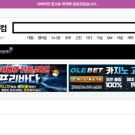
서버이전 및 DB 최적화 완료되었습니다..
컴
대딸
멤버쉽
누나랑
유부
근친
아다
가슴
SM
야설
섹파
쉼터
|
|
|
|
|
|
|
|
|
N
핫썰센터