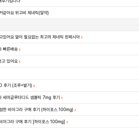
매후기입니다
거같아요 위고비 제네릭(알약)
고있어요 말이 필요없는 최고의 제네릭 핀페시아
1
와 빠른배송
1
먹고 있어요
1
 후기 (조루+발기)
4
 세마글루타디드 셈볼릭 7mg 후기
1
렴한 비아그라 구매 후기 (하이포스 100mg)
2
비아그라 구매 후기 [하이포스 100mg]
1