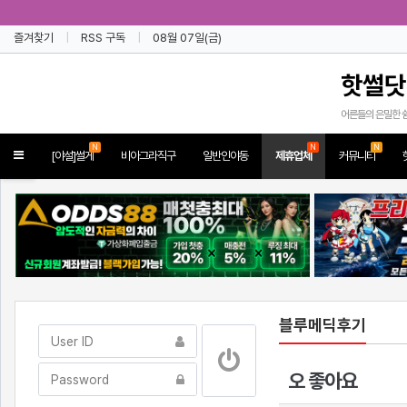
즐겨찾기
RSS 구독
08월 07일(금)
핫썰닷
어른들의 은밀한 
N
N
N
Toggle
[야설]썰게
비아그라직구
일반인야동
제휴업체
커뮤니티
navigation
블루메딕후기
오 좋아요