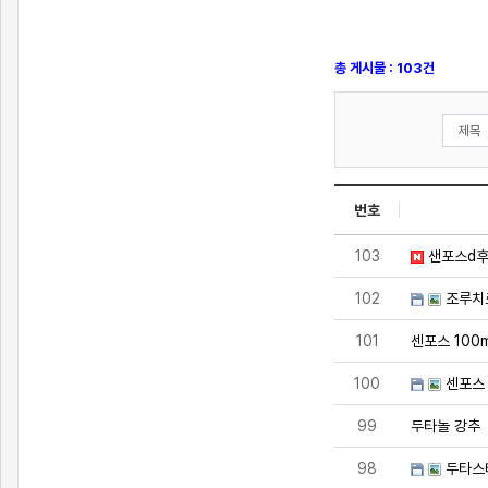
총 게시물 : 103건
번호
103
샌포스d
102
조루치
101
센포스 100
100
센포스
99
두타놀 강추
98
두타스