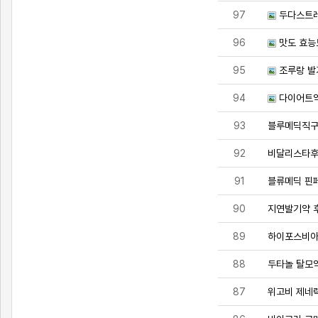
97
두다스트레
96
맛도 효능
95
조루랑 발
94
다이어트약
93
블루메딕직
92
비달리스타
91
블류메딕 핀
90
지연발기약 
89
하이포스비
88
두타놀 탈모
87
위고비 제네