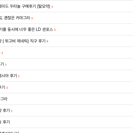
이드 두타놀 구매후기 (탈모약)
1
도 괜찮은 카마그라
3
기를 동시에 너무 좋은 LD 센포스
3
 ( 위고비 제네릭) 직구 후기
9
구
2
후기
1
페시아 후기
1
후기
3
아그라
약 후기
1
릭 후기