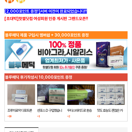
[2,000포인트 증정!]서버 이전이 완료되었습니다!!
[초대박]핫썰닷컴 여성회원 인증 게시판 그랜드오픈!!
블루메딕 제품 구입시 멤버쉽 + 30,000포인트 증정
블루메딕 후기작성시 10,000포인트 증정
조루치료약 다포트론
센포스 D 구입했습니
두타스테리드로 환승
맛도 효능도 괜찮은 카
구매했습니다
+10
다
+1
+2
마그라
+3