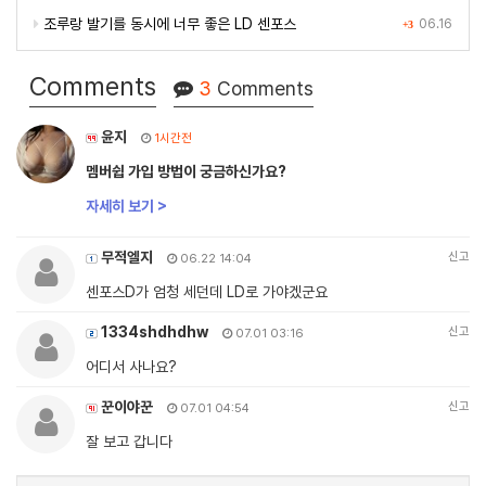
조루랑 발기를 동시에 너무 좋은 LD 센포스
06.16
+3
Comments
3
Comments
윤지
1시간전
멤버쉽 가입 방법이 궁금하신가요?
자세히 보기 >
무적엘지
신고
06.22 14:04
센포스D가 엄청 세던데 LD로 가야겠군요
1334shdhdhw
신고
07.01 03:16
어디서 사나요?
꾼이야꾼
신고
07.01 04:54
잘 보고 갑니다