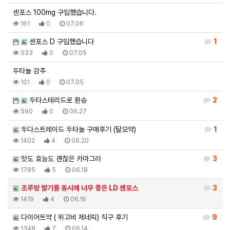
센포스 100mg 구입했습니다.
161
0
07.06
센포스 D 구입했습니다
1
533
0
07.05
두타놀 강추
101
0
07.05
두타스테리드로 환승
2
590
0
06.27
두다스트레이드 두타놀 구매후기 (탈모약)
1
1402
4
06.20
맛도 효능도 괜찮은 카마그라
3
1785
5
06.18
조루랑 발기를 동시에 너무 좋은 LD 센포스
3
1419
4
06.16
다이어트약 ( 위고비 제네릭) 직구 후기
9
1348
7
06.14