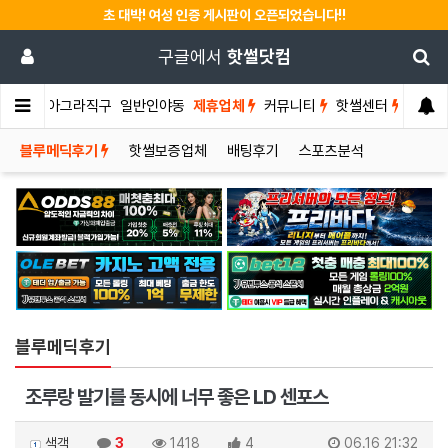
초 대박! 여성 인증 게시판이 오픈되었습니다!!
구글에서
핫썰닷컴
썰게
비아그라직구
일반인야동
제휴업체
커뮤니티
핫썰센터
블루메딕후기
핫썰보증업체
배팅후기
스포츠분석
블루메딕후기
조루랑 발기를 동시에 너무 좋은 LD 센포스
색객
3
1418
4
06.16 21:32