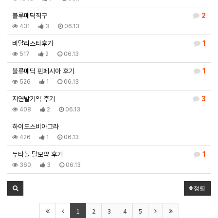
블루메딕직구
2
431
3
06.13
비달리스타후기
1
517
2
06.13
블류메딕 핀페시아 후기
1
526
1
06.13
지연발기약 후기
3
408
2
06.13
하이포스비아그라
426
1
06.13
두타놀 탈모약 후기
1
360
3
06.13
정렬
1
2
3
4
5