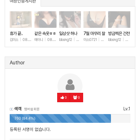
여성인증게시판
휴가 끝..
같은 속옷ㅎㅎ
일상샷 하나
7월 마무리 잘
방금찍은 건전
하세요🫶
한 일상샷
김미소
|
08.07
예이니
|
08.04
bbong12
|
07.31
미소0721
|
07.31
bbong12
|
07.28
+140
+67
+90
+259
+9
Author
0
0
색객
Lv.1
맴버쉽회원
760 (84.4%)
등록된 서명이 없습니다.