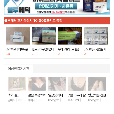
블루메딕 후기작성시 10,000포인트 증정
조루치료약 다포트론
센포스 D 구입했습니
두타스테리드로 환승
맛도 효능도 괜찮은 카
구매했습니다
+10
다
+1
+2
마그라
+3
여성인증게시판
휴가 끝..
같은 속옷ㅎㅎ
일상샷 하나
7월 마무리 잘
방금찍은 건전
하세요🫶
한 일상샷
김미소
|
08.07
예이니
|
08.04
bbong12
|
07.31
미소0721
|
07.31
bbong12
|
07.28
+101
+67
+90
+257
+9