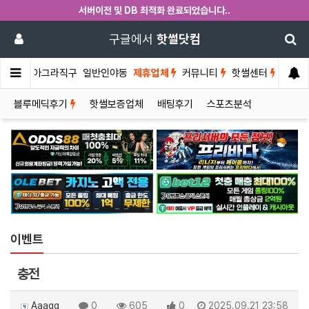
서버이전 및 DB 최적화 완료되었습니다..
구글에서
핫썰닷컴
썰게
비아그라직구
일반인야동
제휴업체
커뮤니티
핫썰센터
블루메딕후기
핫썰보증업체
배팅후기
스포츠분석
이벤트
충전
Aaagg
0
605
0
2025.09.21 23:58