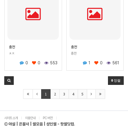
충전
충전
ㅊㅈ
충전
0
0
553
1
0
561
정렬
1
2
3
4
5
사이트 소개
이용안내
PC 버전
|
|
|
야설 | 은꼴사 | 썰모음 | 성인썰 - 핫썰닷컴.