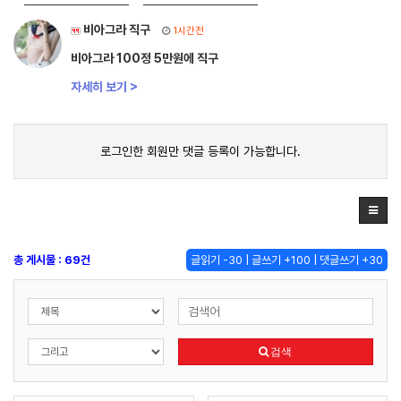
비아그라 직구
1시간전
비아그라 100정 5만원에 직구
자세히 보기 >
로그인한 회원만 댓글 등록이 가능합니다.
총 게시물 : 69건
글읽기 -30 | 글쓰기 +100 | 댓글쓰기 +30
검색