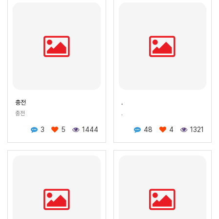
충전
.
충전
.
3
5
1444
48
4
1321