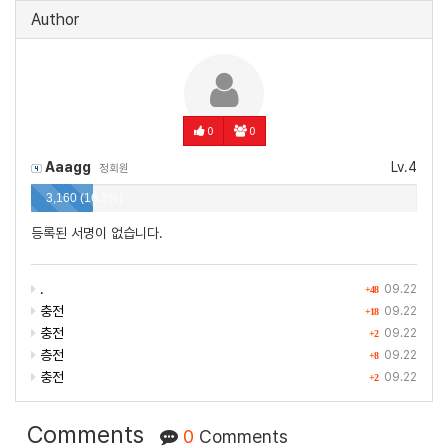
Author
0
0
Aaagg
Lv.4
정회원
3,160 (16.2%)
등록된 서명이 없습니다.
.
09.22
+48
충전
09.22
+18
충전
09.22
+2
층전
09.22
+8
충전
09.22
+2
Comments
0
Comments