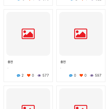
충전
충전
.
.
2
0
577
0
0
597