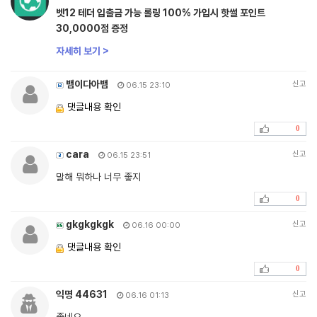
벳12 테더 입출금 가능 롤링 100% 가입시 핫썰 포인트
30,0000점 증정
자세히 보기 >
뱀이다아뱀
신고
06.15 23:10
댓글내용 확인
0
cara
신고
06.15 23:51
말해 뭐하나 너무 좋지
0
gkgkgkgk
신고
06.16 00:00
댓글내용 확인
0
익명 44631
신고
06.16 01:13