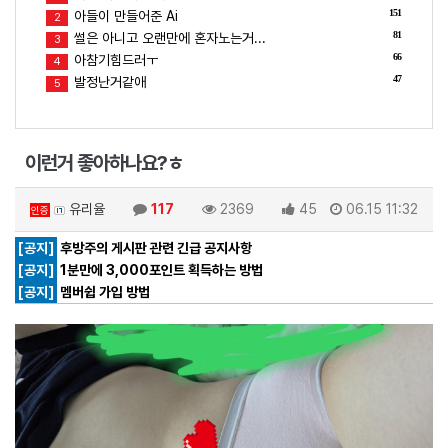
151
아들이 만들어준 Ai
2
81
썰은 아니고 오랜만에 혼자노는거...
3
66
아참기힘드러ㅜ
4
47
발정난거같애
5
이런거 좋아하나요?ㅎ
유리율
117
2369
45
06.15 11:32
인증
[공지]
후방주의 게시판 관련 긴급 공지사항
[공지]
1분만에 3,000포인트 획득하는 방법
[공지]
멤버쉽 가입 방법