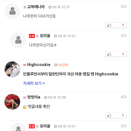
교복매니아
신고
06.15 12:37
나무꾼이 다녀가신듯
0
유리율
신고
인증
06.15 13:01
나무꾼이신가요ㅎ
0
Highcookie
1시간전
인플루언서부터 일반인까지 국산 야동 땡길 땐 Highcookie
자세히 보기 >
멍멍이a
신고
06.15 12:38
댓글내용 확인
0
유리율
신고
인증
06.15 13:01