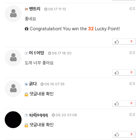
밴트리
신고
06.17 11:13
좋네요
Congratulation! You win the
32
Lucky Point!
0
어ㅓ어엉
신고
06.17 18:20
도끼 너무 좋아요
0
굵다
신고
06.19 07:35
댓글내용 확인
0
sjdjsqqq
신고
06.20 01:08
댓글내용 확인
0