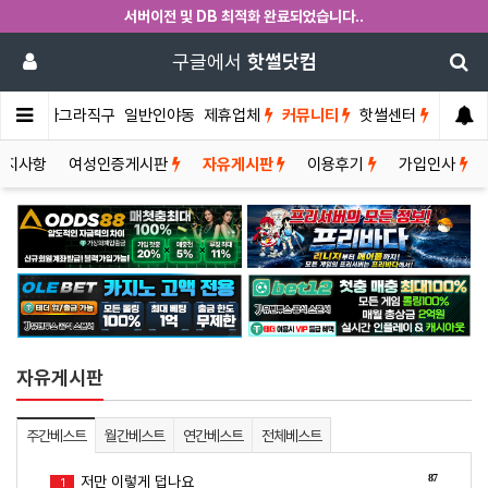
서버이전 및 DB 최적화 완료되었습니다..
구글에서
핫썰닷컴
썰게
비아그라직구
일반인야동
제휴업체
커뮤니티
핫썰센터
공지사항
여성인증게시판
자유게시판
이용후기
가입인사
자유게시판
주간베스트
월간베스트
연간베스트
전체베스트
87
저만 이렇게 덥나요
1