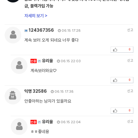
금, 블랙가입 가능
자세히 보기 >
124367356
신고
06.15 17:28
계속 보러 오게 되네요 너무 좋다
0
유리율
신고
인증
06.15 22:03
계속보러와요♡
0
익명 32586
신고
06.15 17:38
안좋아하는 남자가 있을까요
0
유리율
신고
인증
06.15 22:04
ㅎㅎ좋네용