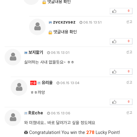
댓글내용 확인
0
zvcxzvsez
신고
06.15 13:51
댓글내용 확인
0
보지핥기
신고
06.15 13:01
싫어하는 사내 없을듯요~ ㅎㅎ
0
유리율
신고
인증
06.15 13:04
ㅎㅎ꺄앙
0
R로che
신고
06.15 13:06
와 미쳤네요.. 바로 달려가고 싶을 정도에요
Congratulation! You win the
278
Lucky Point!