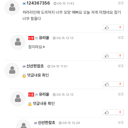
124367356
신고
06.15 11:42
허리라인에 도끼까지 너무 모양 예뻐요 오늘 자게 미쳤네요 참기
너무 힘들다
0
유리율
신고
인증
06.15 12:13
참지마요ㅎ
0
신선한잡초
신고
06.15 11:51
댓글내용 확인
0
유리율
신고
인증
06.15 12:13
댓글내용 확인
0
신선한잡초
신고
06.15 12:24