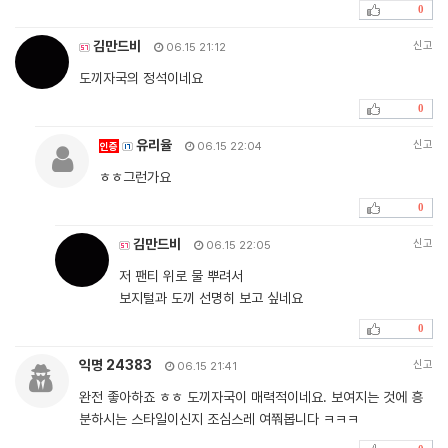
0
김만드비
신고
06.15 21:12
도끼자국의 정석이네요
0
유리율
신고
인증
06.15 22:04
ㅎㅎ그런가요
0
김만드비
신고
06.15 22:05
저 팬티 위로 물 뿌려서
보지털과 도끼 선명히 보고 싶네요
0
익명 24383
신고
06.15 21:41
완전 좋아하죠 ㅎㅎ 도끼자국이 매력적이네요. 보여지는 것에 흥
분하시는 스타일이신지 조심스레 여쭤봅니다 ㅋㅋㅋ