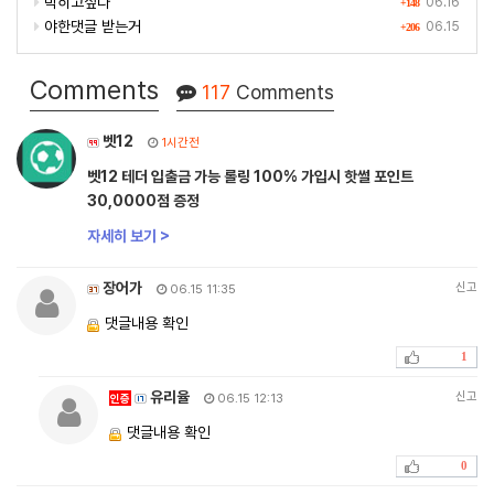
박히고싶다
06.16
+148
야한댓글 받는거
06.15
+206
Comments
117
Comments
벳12
1시간전
벳12 테더 입출금 가능 롤링 100% 가입시 핫썰 포인트
30,0000점 증정
자세히 보기 >
장어가
신고
06.15 11:35
댓글내용 확인
1
유리율
신고
인증
06.15 12:13
댓글내용 확인
0