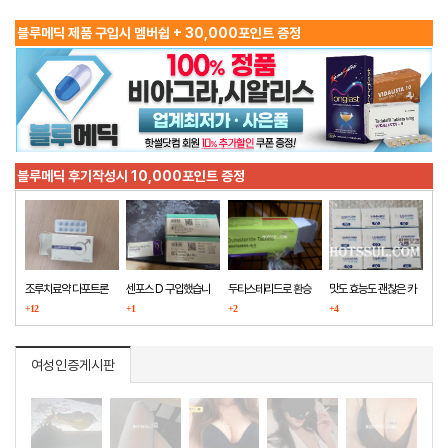
블루메딕 제품 구입시 멤버쉽 + 30,000포인트 증정
블루메딕 후기작성시 10,000포인트 증정
조루치료약 다포트론
센포스 D 구입했습니
두타스테리드로 환승
맛도 효능도 괜찮은 카
구매했습니다
+12
다
+1
+2
마그라
+4
여성인증게시판