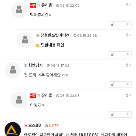
유리율
신고
인증
06.15 22:03
먹어쥬세요ㅎ
0
강철빤쓰찢어버려
신고
06.15 23:08
댓글내용 확인
0
힘쌘남자
신고
06.15 17:02
전 도끼 너무 좋아해요 ㅎㅎ
0
유리율
신고
인증
06.15 22:03
아잉♡ㅎ
0
오즈88
1시간전
압도적의 자금력의 차이!! 매 첫충 최대 100%, 신규회원 계좌입