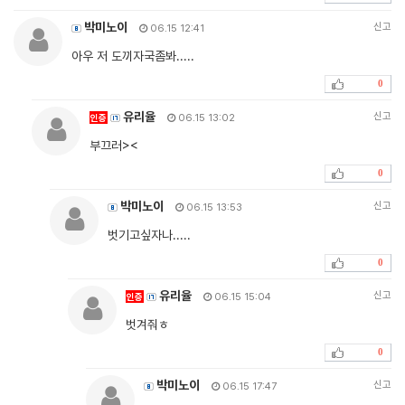
박미노이
신고
06.15 12:41
아우 저 도끼자국좀봐.....
0
유리율
신고
인증
06.15 13:02
부끄러><
0
박미노이
신고
06.15 13:53
벗기고싶자나.....
0
유리율
신고
인증
06.15 15:04
벗겨줘ㅎ
0
박미노이
신고
06.15 17:47