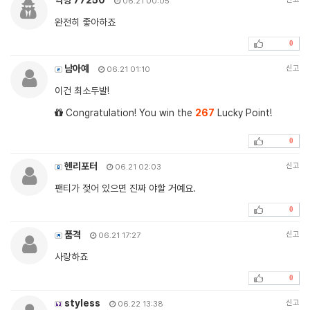
익명 77250
06.21 00:05
완전히 좋아하죠
0
남아예
신고
06.21 01:10
이건 최소두발!
Congratulation! You win the
267
Lucky Point!
0
헨리포터
신고
06.21 02:03
팬티가 젖어 있으면 진짜 야할 거예요.
0
품격
신고
06.21 17:27
사랑하죠
0
styless
신고
06.22 13:38