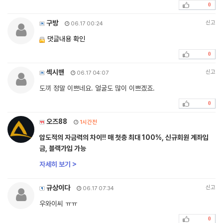
0
구방
신고
06.17 00:24
댓글내용 확인
0
섹시맨
신고
06.17 04:07
도끼 정말 이쁘네요. 얼굴도 많이 이쁘겠죠.
0
오즈88
1시간전
압도적의 자금력의 차이!! 매 첫충 최대 100%, 신규회원 계좌입
금, 블랙가입 가능
자세히 보기 >
규상이다
신고
06.17 07:34
우와이씨 ㅠㅠ
0