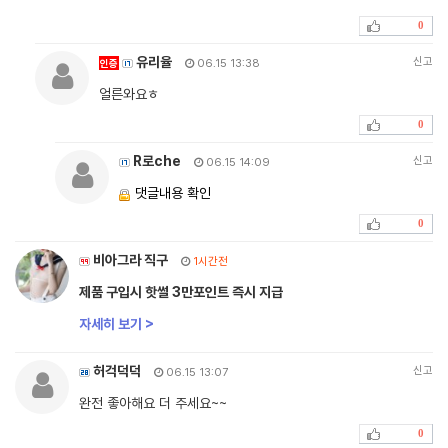
0
유리율
신고
인증
06.15 13:38
얼른와요ㅎ
0
R로che
신고
06.15 14:09
댓글내용 확인
0
비아그라 직구
1시간전
제품 구입시 핫썰 3만포인트 즉시 지급
자세히 보기 >
허걱덕덕
신고
06.15 13:07
완전 좋아해요 더 주세요~~
0