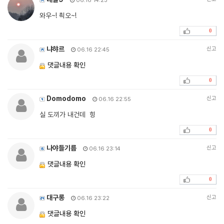
06.16 14:23
와우~! 쵝오~!
0
냐햐르
신고
06.16 22:45
댓글내용 확인
0
Domodomo
신고
06.16 22:55
실 도끼가 내건데 힝
0
나야들기름
신고
06.16 23:14
댓글내용 확인
0
대구롱
신고
06.16 23:22
댓글내용 확인