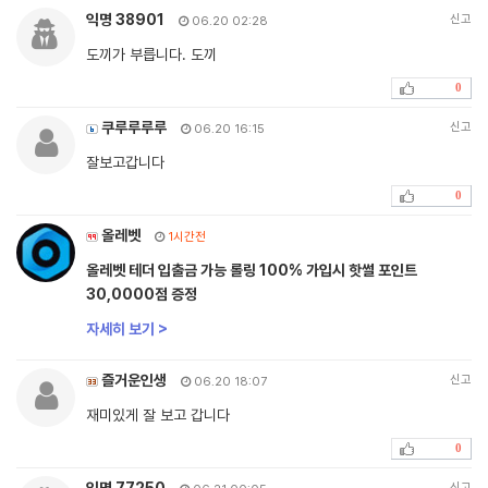
익명 38901
신고
06.20 02:28
도끼가 부릅니다. 도끼
0
쿠루루루루
신고
06.20 16:15
잘보고갑니다
0
올레벳
1시간전
올레벳 테더 입출금 가능 롤링 100% 가입시 핫썰 포인트
30,0000점 증정
자세히 보기 >
즐거운인생
신고
06.20 18:07
재미있게 잘 보고 갑니다
0
신고