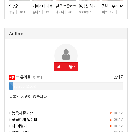
인증?
커피기다리며
같은 속옷ㅎㅎ
일상샷 하나
7월 마무리 잘
(안야함)
하세요🫶
우넹
|
08.09
김미소
|
08.08
예이니
|
08.04
bbong12
|
07.31
미소0721
|
07.31
+12
+113
+78
+90
+2
Author
7
7
유리율
Lv.17
인증
핫썰러
25,260 (2.5%)
등록된 서명이 없습니다.
능욕해줄사람
06.17
+68
궁금한게 있는데
06.17
+92
나 어떻게
06.17
+44