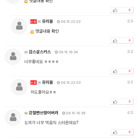
댓글내용 확인
0
유리율
신고
인증
06.15 22:02
댓글내용 확인
0
검스살스커스
신고
06.15 16:34
너무좋네요 ㅎㅎㅎㅎ
0
유리율
신고
인증
06.15 22:03
저도좋아요ㅎㅎ
0
강철빤쓰찢어버려
신고
06.15 16:38
도끼가 너무 먹음직 스러운데요?
0