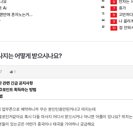
82
덥나요
안자는 
6
146
 Ai
휴가
7
71
랜만에 혼자노는거...
고민하다
8
64
ㅜ
나 꼴리
9
42
잠 안와서
10
사지는 어떻게 받으시나요?
7
1
 관련 긴급 공지사항
00포인트 획득하는 방법
법
데 업무폰으로 예약하니까 무슨 본인인증안된거냐고 따지는데
별로인거같아요 혹시 다들 마사지 어디서 받으시거나 아니면 어플이 있나요? 위치
분들이 있는곳은 어떤가 중국이나 태국을 가야하나 궁금해요