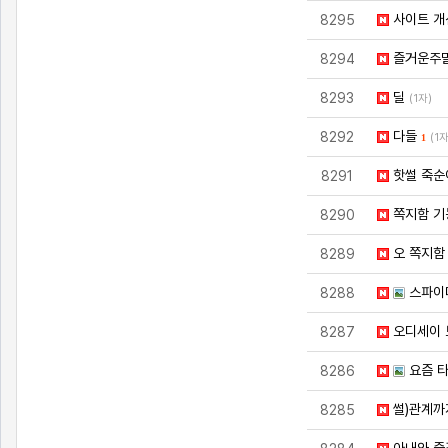
사이트 개
8295
즐거운주
8294
딜
8293
(1자)
다들
8292
(1자
1
핫썰 죽순
8291
쪽지함 기
8290
오 쪽지함
8289
스파이
8288
오디세이 
8287
요즘 타
8286
썰)관계까
8285
아내와 즐