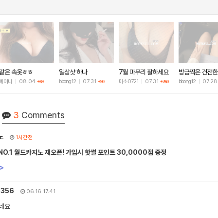
같은 속옷ㅎㅎ
일상샷 하나
7월 마무리 잘하세요
방금찍은 건전한
🫶
샷
예이니
|
08.04
bbong12
|
07.31
미소0721
|
07.31
bbong12
|
07.2
+69
+90
+260
3
Comments
노
1시간전
O.1 월드카지노 재오픈! 가입시 핫썰 포인트 30,0000점 증정
>
7356
06.16 17:41
네요