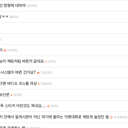
선 방향에 대하여
(321자)
말ㅋㅋ
(45자)
)
이
(115자)
83
능이 채팅처럼 바뀐거 같네요
(31자)
3
 시스템이 바뀐 건가요?
(130자)
10
더맨 바디슈 코스튬 의상
(196자)
8
보신분
(33자)
4
투 스티커 이런것도 파네요....
(0자)
15
지 안해서 썰게시판이 아닌 여기에 올리는 익명대화로 재밌게 놀았던 썰
(1,934자)
12
겁게 관계하는 법