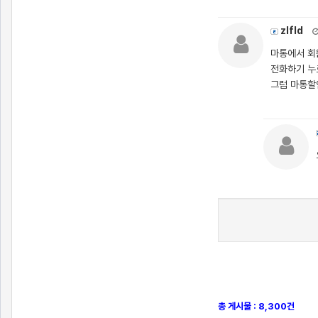
zlfld
마통에서 회
전화하기 누
그럼 마통할
총 게시물 : 8,300건