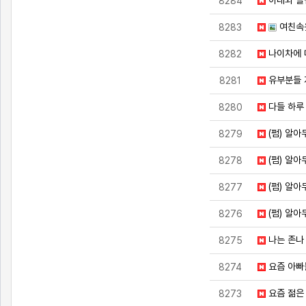
8284
여친속
8283
나이차에 
8282
유부분들 
8281
다들 하루
8280
(펌) 알아
8279
(펌) 알아
8278
(펌) 알아
8277
(펌) 알아
8276
나는 존나
8275
요즘 아빠
8274
요즘 젊은
8273