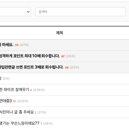
제목
 마세요.
(97자)
270
엄격하게 포인트 최대 10배 회수합니다.
(26자)
107
입관련글 쓰면 포인트 3배로 회수됩니다.
(93자)
140
장
(5자)
한 와이프 잠깨우기
(638자)
4
연애중3
(329자)
13
사진이나 글 좀 주세요
(27자)
2
명기는 무슨느낌이에요??
(38자)
7