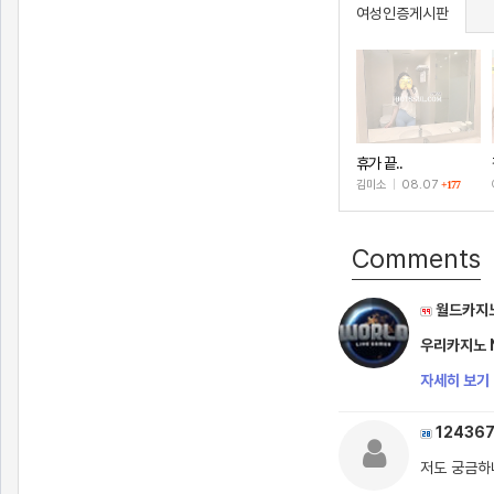
여성인증게시판
휴가 끝..
김미소
|
08.07
+177
Comments
월드카지
우리카지노 N
자세히 보기 
12436
저도 궁금하