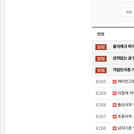
번호
출석체크 하지
성의없는 글 
가입인사등 가
에어컨고
8300
아침에 약
8299
돌싱녀와 
8298
초등이하 
8297
남자기준 
8296