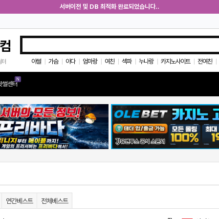
서버이전 및 DB 최적화 완료되었습니다..
컴
야썰
가슴
아다
엄마랑
여친
섹파
누나랑
카지노사이트
전여친
쉼터
|
|
|
|
|
|
|
|
|
N
핫썰센터
연간베스트
전체베스트