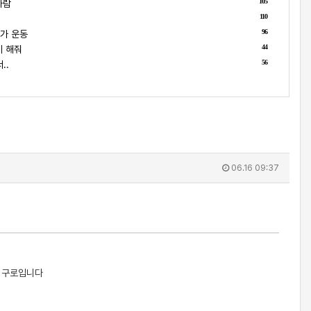
105
사람
110
96
가 운동
44
게 해줘
56
..
06.16 09:37
는 구로입니다