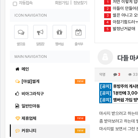
저만 이렇게 
1
자동접속
회원가입
|
정보찾기
아들이 만들어준
2
썰은 아니고 오
ICON NAVIGATION
3
아참기힘드러
4
발정난거같애
5
썰모음
알림장
멤버쉽
출석부
다들 마
MAIN NAVIGATION
메인
익명
3
33
[야설]썰게
new
[공지]
후방주의 게시판
[공지]
1분만에 3,0
비아그라직구
[공지]
멤버쉽 가입 방
일반인야동
마사지 받으려고 하는
제휴업체
new
좀 받아보려고 하는데 
마사지썰 보면서 그런 
커뮤니티
new