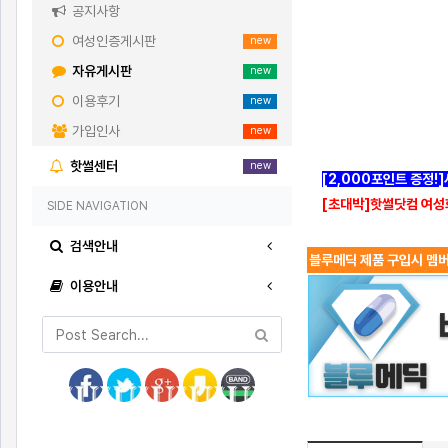
공지사항
여성인증게시판
new
자유게시판
new
이용후기
new
가입인사
new
핫썰센터
new
[2,000포인트 증정!
[초대박]핫썰닷컴 여성
SIDE NAVIGATION
검색안내
블루메딕 제품 구입시 멤버
이용안내