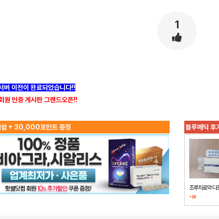
1
]서버 이전이 완료되었습니다!!
회원 인증 게시판 그랜드오픈!!
쉽 + 30,000포인트 증정
블루메딕 후
조루치료약 다
+10
했습니다