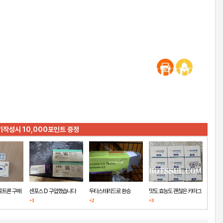
기작성시 10,000포인트 증정
포트론 구매
센포스 D 구입했습니다
두타스테리드로 환승
맛도 효능도 괜찮은 카마그
+1
+2
+3
라