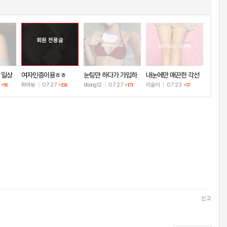
회원 전용글
 일상
여자인증이용ㅎㅎ
눈팅만 하다가 가입하
내눈에만 매끈한 각선
고 인증!
미
8
화여뉭
|
07.27
bbong12
|
07.27
리슬이
|
07.23
+91
+150
+171
+57
신고