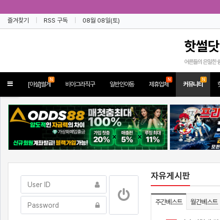
즐겨찾기
RSS 구독
08월 08일(토)
핫썰닷
어른들의 은밀한 
N
N
N
Toggle
[야설]썰게
비아그라직구
일반인야동
제휴업체
커뮤니티
navigation
자유게시판
주간베스트
월간베스트