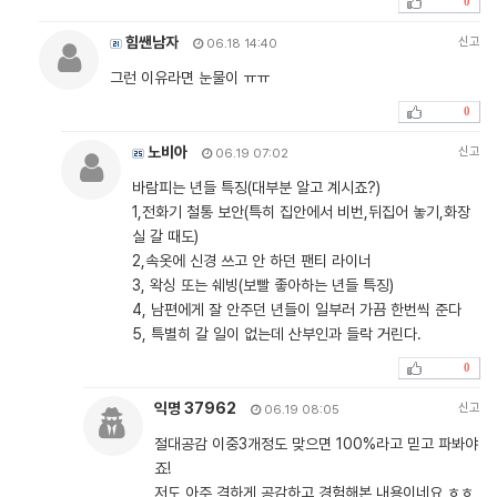
0
힘쌘남자
신고
06.18 14:40
그런 이유라면 눈물이 ㅠㅠ
0
노비아
신고
06.19 07:02
바람피는 년들 특징(대부분 알고 계시죠?)
1,전화기 철통 보안(특히 집안에서 비번,뒤집어 놓기,화장
실 갈 때도)
2,속옷에 신경 쓰고 안 하던 팬티 라이너
3, 왁싱 또는 쉐빙(보빨 좋아하는 년들 특징)
4, 남편에게 잘 안주던 년들이 일부러 가끔 한번씩 준다
5, 특별히 갈 일이 없는데 산부인과 들락 거린다.
0
익명 37962
신고
06.19 08:05
절대공감 이중3개정도 맞으면 100%라고 믿고 파봐야
죠!
저도 아주 격하게 공감하고 경험해본 내용이네요 ㅎㅎ