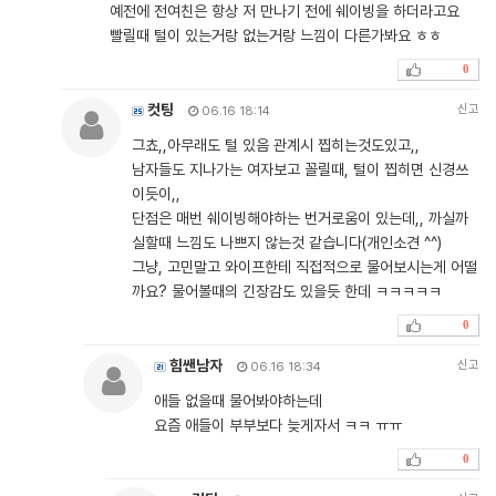
예전에 전여친은 항상 저 만나기 전에 쉐이빙을 하더라고요
빨릴때 털이 있는거랑 없는거랑 느낌이 다른가봐요 ㅎㅎ
0
컷팅
신고
06.16 18:14
그쵸,,아무래도 털 있음 관계시 찝히는것도있고,,
남자들도 지나가는 여자보고 꼴릴때, 털이 찝히면 신경쓰
이듯이,,
단점은 매번 쉐이빙해야하는 번거로움이 있는데,, 까실까
실할때 느낌도 나쁘지 않는것 같습니다(개인소견 ^^)
그냥, 고민말고 와이프한테 직접적으로 물어보시는게 어떨
까요? 물어볼때의 긴장감도 있을듯 한데 ㅋㅋㅋㅋㅋ
0
힘쌘남자
신고
06.16 18:34
애들 없을때 물어봐야하는데
요즘 애들이 부부보다 늦게자서 ㅋㅋ ㅠㅠ
0