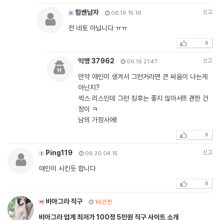
힘쌘남자
신고
06.19 15:16
전 네토 아닙니다 ㅠㅠ
0
익명 37962
신고
06.19 21:47
만약 애인이 생겨서 그런거라면 큰 싸움이 나는게
아닌지?
섹스 리스인데 그런 징후는 좋지 않아서!!! 괜한 건
정이 ㅋ
남의 가정사에!
0
Ping119
신고
06.20 04:15
애인이 시킨듯 합니다
0
비아그라 직구
1시간전
비아그라 업계 최저가 100정 5만원 직구 사이트 소개