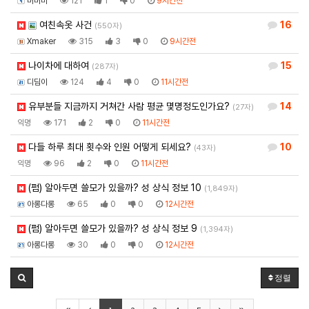
버버미
121
1
0
9시간전
여친속옷 사건
16
(550자)
Xmaker
315
3
0
9시간전
나이차에 대하여
15
(287자)
디딤이
124
4
0
11시간전
유부분들 지금까지 거쳐간 사람 평균 몇명정도인가요?
14
(27자)
익명
171
2
0
11시간전
다들 하루 최대 횟수와 인원 어떻게 되세요?
10
(43자)
익명
96
2
0
11시간전
(펌) 알아두면 쓸모가 있을까? 성 상식 정보 10
(1,849자)
아롱다롱
65
0
0
12시간전
(펌) 알아두면 쓸모가 있을까? 성 상식 정보 9
(1,394자)
아롱다롱
30
0
0
12시간전
정렬