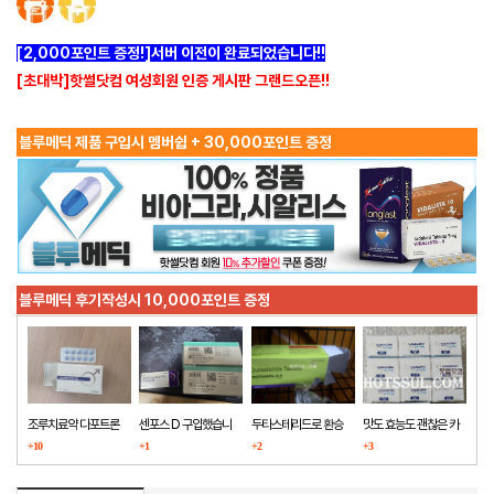
[2,000포인트 증정!]서버 이전이 완료되었습니다!!
[초대박]핫썰닷컴 여성회원 인증 게시판 그랜드오픈!!
블루메딕 제품 구입시 멤버쉽 + 30,000포인트 증정
블루메딕 후기작성시 10,000포인트 증정
조루치료약 다포트론
센포스 D 구입했습니
두타스테리드로 환승
맛도 효능도 괜찮은 카
구매했습니다
+10
다
+1
+2
마그라
+3