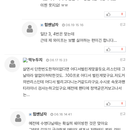
이젠 웃지요! ㅠㅠ
0
힘쌘남자
신고
06.19 15:16
일단 3, 4번은 맞는데
근데 제 와이프는 보빨 싫어하는 편이긴 합니다...
0
악누두지
신고
06.17 15:23
살면서 단한번도한적이없다면 어디서벌린게맞을듯요.리스인데 그
날따라 말없이허락한것도. .100프로 어디서 벌린게맞구요.저도거
의반리스인데 어디서 벌리고다니는거같드라구요.수시로 속옷과팬
티라이너 검사는하고있구요.예전에 팬티에 정액굳은거보고나서
는...
0
힘쌘남자
신고
06.18 14:41
예전에 수영다닐때는 확실히 쉐이빙한 것은 맞아요
그런데 갑자기 궁금한게 애인이 생겨서 저한테도 벌린 것인