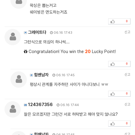
왁싱은 뽑는거고
쉐이빙은 면도하는거죠
0
그레이트다
신고
06.16 17:43
그런식으로 의심이 하나씩...
Congratulation! You win the
20
Lucky Point!
0
힘쌘남자
신고
06.16 17:45
평상시 관계를 자주하던 사이가 아니다보니 ㅠㅠ
0
124367356
신고
06.16 17:44
잘은 모르겠지만 그런건 서로 허락받고 해야 맞지 않나요?
0
힘쌘남자
신고
06.16 17:45