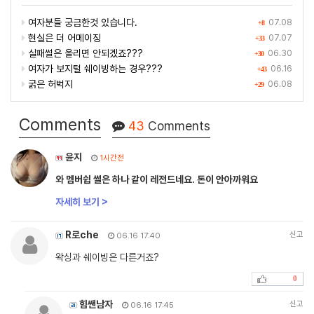
여자분들 궁금한것 있습니다.
07.08
+8
현실은 더 어메이징
07.07
+33
실패썰은 올리면 안되겠죠???
06.30
+30
여자가 보지털 쉐이빙하는 경우???
06.16
+43
굵은 허벅지
06.08
+29
Comments
43
Comments
윤지
1시간전
와 멤버쉽 썰은 하나 같이 레전드네요. 돈이 안아까워요
자세히 보기 >
R로che
신고
06.16 17:40
왁싱과 쉐이빙은 다른거죠?
0
힘쌘남자
신고
06.16 17:45