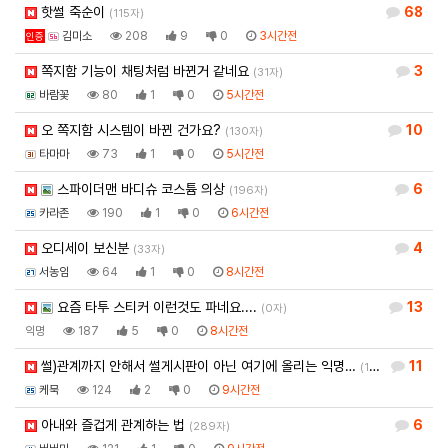
핫썰 죽순이
68
(115자)
김미소
208
9
0
3시간전
인증
쪽지함 기능이 채팅처럼 바뀐거 같네요
3
(31자)
바람꽃
80
1
0
5시간전
오 쪽지함 시스템이 바뀐 건가요?
10
(130자)
타마마
73
1
0
5시간전
스파이더맨 바디슈 코스튬 의상
6
(196자)
카라존
190
1
0
6시간전
오디세이 보신분
4
(33자)
서농임
64
1
0
8시간전
요즘 타투 스티커 이런것도 파네요....
13
(0자)
익명
187
5
0
8시간전
썰)관계까지 안해서 썰게시판이 아닌 여기에 올리는 익명…
11
(1,934자)
케묵
124
2
0
9시간전
아내와 즐겁게 관계하는 법
6
(289자)