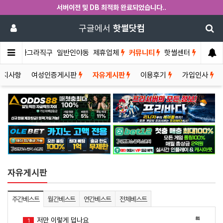
서버이전 및 DB 최적화 완료되었습니다..
구글에서
핫썰닷컴
썰게
비아그라직구
일반인야동
제휴업체
커뮤니티
핫썰센터
공지사항
여성인증게시판
자유게시판
이용후기
가입인사
자유게시판
주간베스트
월간베스트
연간베스트
전체베스트
81
저만 이렇게 덥나요
1