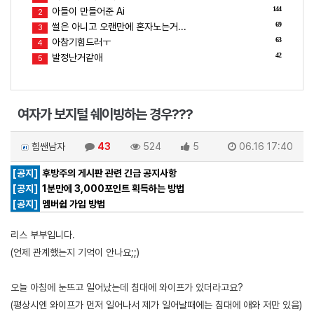
144
아들이 만들어준 Ai
2
69
썰은 아니고 오랜만에 혼자노는거...
3
63
아참기힘드러ㅜ
4
42
발정난거같애
5
여자가 보지털 쉐이빙하는 경우???
힘쌘남자
43
524
5
06.16 17:40
[공지]
후방주의 게시판 관련 긴급 공지사항
[공지]
1분만에 3,000포인트 획득하는 방법
[공지]
멤버쉽 가입 방법
리스 부부입니다.
(언제 관계했는지 기억이 안나요;;)
오늘 아침에 눈뜨고 일어났는데 침대에 와이프가 있더라고요?
(평상시엔 와이프가 먼저 일어나서 제가 일어날때에는 침대에 애와 저만 있음)