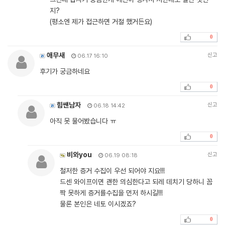
지?
(평소엔 제가 접근하면 거절 했거든요)
0
애무새
신고
06.17 16:10
후기가 궁금하네요
0
힘쌘남자
신고
06.18 14:42
아직 못 물어봤습니다 ㅠ
0
비와you
신고
06.19 08:18
철저한 증거 수집이 우선 되어야 지요!!!
드센 와이프이면 괜한 의심한다고 되레 데치기 당하니 꼼
짝 못하게 증거를수집을 먼저 하시길!!!
물론 본인은 네토 이시겠죠?
0