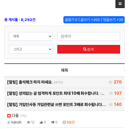
총 게시물 : 8,292건
글읽기 0 | 글쓰기 +300 | 댓글쓰기 +30
검색
제목
[알림]
출석체크 하지 마세요.
270
(97자)
[알림]
성의없는 글 엄격하게 포인트 최대 10배 회수합니다.
107
(26자)
[알림]
가입인사등 가입관련글 쓰면 포인트 3배로 회수됩니다.
140
(93자)
다들
(1자)
hehdh
12
0
0
9분전