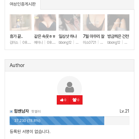
여성인증게시판
휴가 끝..
같은 속옷ㅎㅎ
일상샷 하나
7월 마무리 잘
방금찍은 건전
하세요🫶
한 일상샷
김미소
|
08.07
예이니
|
08.04
bbong12
|
07.31
미소0721
|
07.31
bbong12
|
07.28
+157
+68
+90
+259
+9
Author
0
0
힘쌘남자
Lv.21
핫썰러
37,230 (78.8%)
등록된 서명이 없습니다.