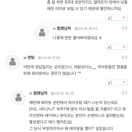
좀 잘 하면 50대 초반까지도 얼마든지 밖에서 남들
에겐 여자로 보일 수 있기 때문에 불안하니까요
0
힘쌘남자
신고
06.16 18:03
나중에 한번 물어봐야겠네요 ㅎ
0
컷팅
신고
06.16 17:59
어떤게 정답일지는 모르겠으나, 바람보다는,,,, 여자분들은 청결을
위해 쉐이빙하는 경우가 많습니다 ^^
0
힘쌘남자
신고
06.16 18:05
예전에 쉐이빙 관련해서 와이프랑 얘기 나눈적 있는데요
(저도 사타구니? 꽈추?에 땀이 차서 털을 좀 자를까? 라고 와
이프한테 얘기하니 와이프는 본인이 수영하느라 잘라봤는데,
별로였다고 얘기 했거든요)
그 당시 부정적이어서 왜 쉐이빙을 했지? 싶었습니다.