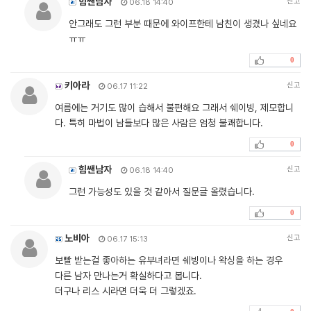
힘쌘남자
신고
06.18 14:40
안그래도 그런 부분 때문에 와이프한테 남친이 생겼나 싶네요
ㅠㅠ
0
키아라
신고
06.17 11:22
여름에는 거기도 많이 습해서 불편해요 그래서 쉐이빙, 제모합니
다. 특히 마법이 남들보다 많은 사람은 엄청 불쾌합니다.
0
힘쌘남자
신고
06.18 14:40
그런 가능성도 있을 것 같아서 질문글 올렸습니다.
0
노비아
신고
06.17 15:13
보빨 받는걸 좋아하는 유부녀라면 쉐빙이나 왁싱을 하는 경우
다른 남자 만나는거 확실하다고 봅니다.
더구나 리스 시라면 더욱 더 그렇겠죠.