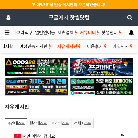
초 대박! 여성 인증 게시판이 오픈되었습니다!!
구글에서
핫썰닷컴
썰게
비아그라직구
일반인야동
제휴업체
커뮤니티
핫썰센터
공지사항
여성인증게시판
자유게시판
이용후기
가입인사
자유게시판
주간베스트
월간베스트
연간베스트
전체베스트
85
저만 이렇게 덥나요
1