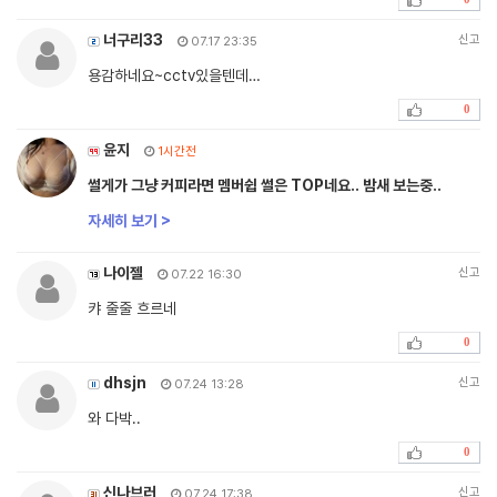
너구리33
신고
07.17 23:35
용감하네요~cctv있을텐데…
0
윤지
1시간전
썰게가 그냥 커피라면 멤버쉽 썰은 TOP네요.. 밤새 보는중..
자세히 보기 >
나이젤
신고
07.22 16:30
캬 줄줄 흐르네
0
dhsjn
신고
07.24 13:28
와 다박..
0
신나브러
신고
07.24 17:38