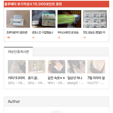
블루메딕 후기작성시 10,000포인트 증정
조루치료약 다포트론
센포스 D 구입했습니
두타스테리드로 환승
맛도 효능도 괜찮은 카
구매했습니다
+10
다
+1
+2
마그라
+3
여성인증게시판
커피기다리며
휴가 끝..
같은 속옷ㅎㅎ
일상샷 하나
7월 마무리 잘
(안야함)
하세요🫶
김미소
|
08.08
김미소
|
08.07
예이니
|
08.04
bbong12
|
07.31
미소0721
|
07.31
+34
+192
+71
+90
+2
Author