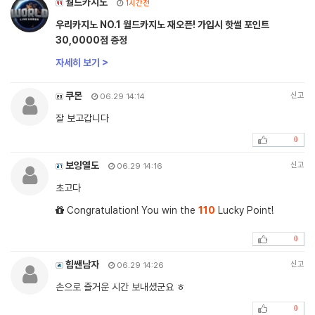
월드카지노
1시간전
우리카지노 NO.1 월드카지노 재오픈! 가입시 핫썰 포인트
30,0000점 증정
자세히 보기 >
쿠몬
신고
06.29 14:14
잘 보고갑니다
0
보잉열도
신고
06.29 14:16
초고다
Congratulation! You win the
110
Lucky Point!
0
힘쌘남자
신고
06.29 14:26
손으로 즐거운 시간 보내셨군요 ㅎ
0