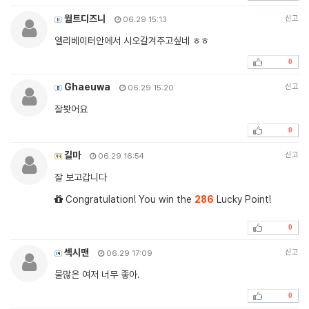
월트디즈니
신고
06.29 15:13
엘리베이터안에서 시오갈겨주고싶네 ㅎㅎ
0
Ghaeuwa
신고
06.29 15:20
잘봣어요
0
길마
신고
06.29 16:54
잘 보고갑니다
Congratulation! You win the
286
Lucky Point!
0
섹시맨
신고
06.29 17:09
물많은 여저 너무 좋아.
0