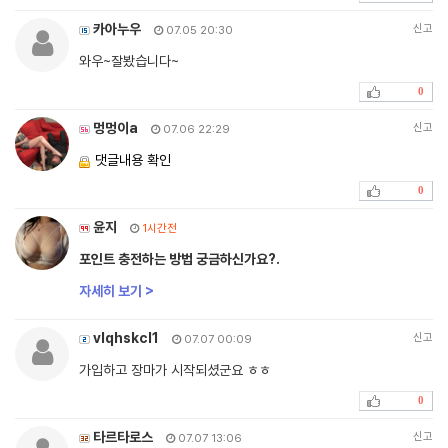
카아누우
신고
07.05 20:30
와우~잘봤습니다~
0
멍멍이a
신고
07.06 22:29
댓글내용 확인
0
윤지
1시간전
포인트 충전하는 방법 궁금하신가요?.
자세히 보기 >
vlqhskcl1
신고
07.07 00:09
가입하고 장마가 시작되셨군요 ㅎㅎ
0
타르타로스
신고
07.07 13:06