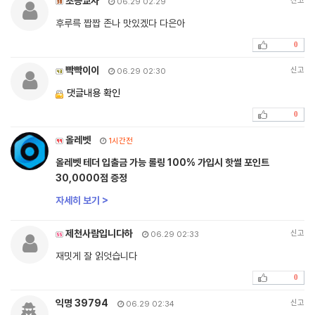
초등교사
신고
06.29 02:29
후루륵 짭짭 존나 맛있겠다 다은아
0
빡빡이이
신고
06.29 02:30
댓글내용 확인
0
올레벳
1시간전
올레벳 테더 입출금 가능 롤링 100% 가입시 핫썰 포인트
30,0000점 증정
자세히 보기 >
제천사람입니다하
신고
06.29 02:33
재밋게 잘 읽엇습니다
0
익명 39794
신고
06.29 02:34