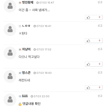
멋진황제
신고
07.03 15:47
이건 좀 ~ 사짜 냄새가...
0
ㄴㅁㅎ
신고
07.03 16:41
ㅈ된다
0
자냥이
신고
07.03 17:02
다으니 먹고싶다
0
영스콘
신고
07.03 19:43
레전드네
0
Iiiili
신고
07.03 22:00
댓글내용 확인