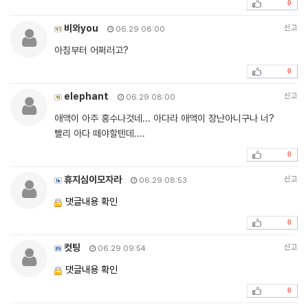
0
비와you
신고
06.29 08:00
아침부터 어쩌러고?
0
elephant
신고
06.29 08:00
애액이 아주 홍수나것네... 아다라 애액이 장난아니구나 너?
빨리 아다 떼야할텐데....
0
휴지심이모자라
신고
06.29 08:53
댓글내용 확인
0
컷팅
신고
06.29 09:54
댓글내용 확인
0