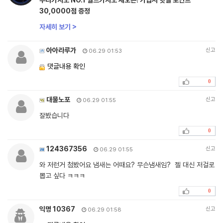
우리카지노 NO.1 월드카지노 재오픈! 가입시 핫썰 포인트
30,0000점 증정
자세히 보기 >
아아라루가
신고
06.29 01:53
댓글내용 확인
0
대물노포
신고
06.29 01:55
잘봤습니다
0
124367356
신고
06.29 01:55
와 저런거 첨봤어요 냄새는 어때요? 무슨냄새임? 젤 대신 저걸로
뽑고 싶다 ㅋㅋㅋ
0
익명 10367
신고
06.29 01:58