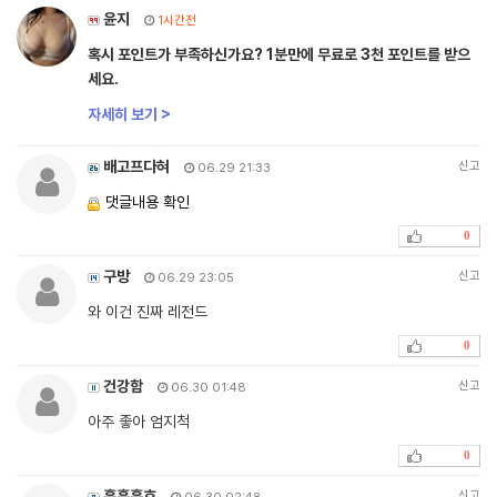
윤지
1시간전
혹시 포인트가 부족하신가요? 1분만에 무료로 3천 포인트를 받으
세요.
자세히 보기 >
배고프다혀
신고
06.29 21:33
댓글내용 확인
0
구방
신고
06.29 23:05
와 이건 진짜 레전드
0
건강함
신고
06.30 01:48
아주 좋아 엄지척
0
흠흠흠흐
신고