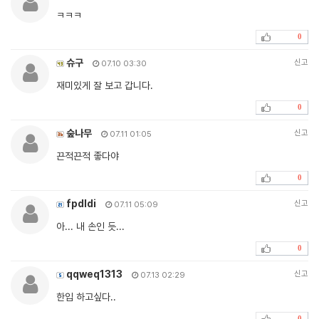
ㅋㅋㅋ
0
슈구
신고
07.10 03:30
재미있게 잘 보고 갑니다.
0
숲나무
신고
07.11 01:05
끈적끈적 좋다야
0
fpdldi
신고
07.11 05:09
아... 내 손인 듯...
0
qqweq1313
신고
07.13 02:29
한입 하고싶다..
0