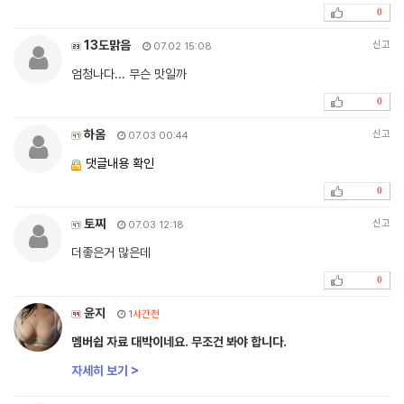
0
13도맑음
신고
07.02 15:08
엄청나다... 무슨 맛일까
0
하옴
신고
07.03 00:44
댓글내용 확인
0
토찌
신고
07.03 12:18
더좋은거 많은데
0
윤지
1시간전
멤버쉽 자료 대박이네요. 무조건 봐야 합니다.
자세히 보기 >