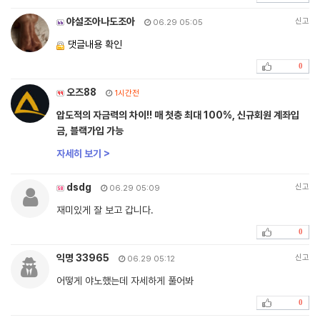
야설조아나도조아
신고
06.29 05:05
댓글내용 확인
0
오즈88
1시간전
압도적의 자금력의 차이!! 매 첫충 최대 100%, 신규회원 계좌입
금, 블랙가입 가능
자세히 보기 >
dsdg
신고
06.29 05:09
재미있게 잘 보고 갑니다.
0
익명 33965
신고
06.29 05:12
어떻게 야노했는데 자세하게 풀어봐
0