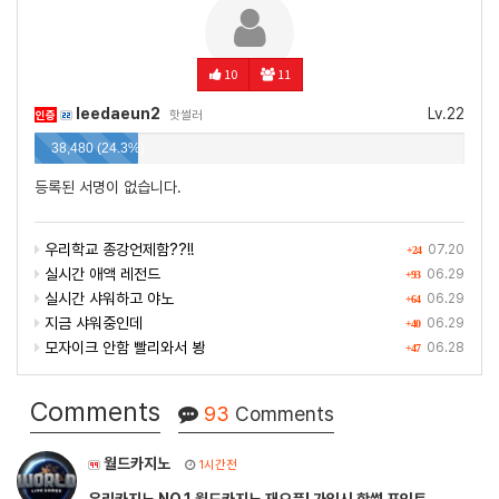
10
11
leedaeun2
Lv.22
인증
핫썰러
38,480 (24.3%)
등록된 서명이 없습니다.
우리학교 종강언제함??!!
07.20
+24
실시간 애액 레전드
06.29
+93
실시간 샤워하고 야노
06.29
+64
지금 샤워중인데
06.29
+40
모자이크 안함 빨리와서 봥
06.28
+47
Comments
93
Comments
월드카지노
1시간전