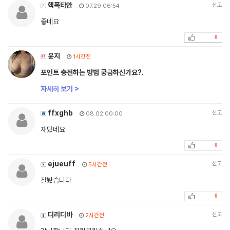
핵폭타안
신고
07.29 06:54
좋네요
0
윤지
1시간전
포인트 충전하는 방법 궁금하신가요?.
자세히 보기 >
ffxghb
신고
08.02 00:00
재밌네요
0
ejueuff
신고
5시간전
잘봤습니다
0
디리디바
신고
2시간전