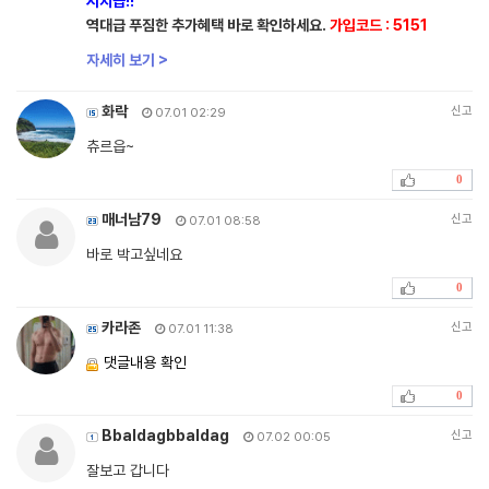
시지급!!
역대급 푸짐한 추가혜택 바로 확인하세요.
가입코드 : 5151
자세히 보기 >
화락
신고
07.01 02:29
츄르읍~
0
매너남79
신고
07.01 08:58
바로 박고싶네요
0
카라존
신고
07.01 11:38
댓글내용 확인
0
Bbaldagbbaldag
신고
07.02 00:05
잘보고 갑니다