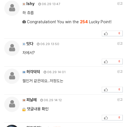
lshy
신고
06.29 13:47
하 츄릅
Congratulation! You win the
254
Lucky Point!
0
잇다
신고
06.29 13:50
차에서?
0
허걱덕덕
신고
06.29 14:01
젤인거 같은데요..저정도는
0
피날레
신고
06.29 14:12
댓글내용 확인
0