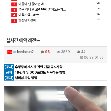
149
아들이 만들어준 Ai
2
76
썰은 아니고 오랜만에 혼자노는거...
3
65
아참기힘드러ㅜ
4
43
발정난거같애
5
실시간 애액 레전드
leedaeun2
93
3869
44
인증
06.29 01:52
[공지]
후방주의 게시판 관련 긴급 공지사항
[공지]
1분만에 3,000포인트 획득하는 방법
[공지]
멤버쉽 가입 방법