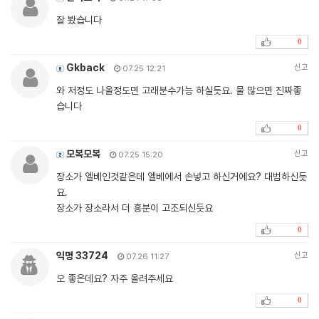
잘 봤습니다
0
Gkback
신고
07.25 12:21
와 저정도 나올정도면 고래분수가능 하실듯요. 물 많으면 진짜좋
습니다
0
모복모복
신고
07.25 15:20
장소가 엘베인것같은데 엘베에서 손넣고 하신거에요? 대범하신듯
요.
장소가 장소라서 더 흥분이 고조되신듯요
0
익명 33724
신고
07.26 11:27
오 좋은데요? 자주 올려주세요
0