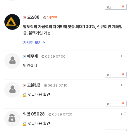
0
오즈88
1시간전
압도적의 자금력의 차이!! 매 첫충 최대 100%, 신규회원 계좌입
금, 블랙가입 가능
자세히 보기 >
애무새
신고
06.29 07:00
맛있겠다
0
고블린2
신고
06.29 07:10
댓글내용 확인
0
익명 05028
신고
06.29 07:20
댓글내용 확인