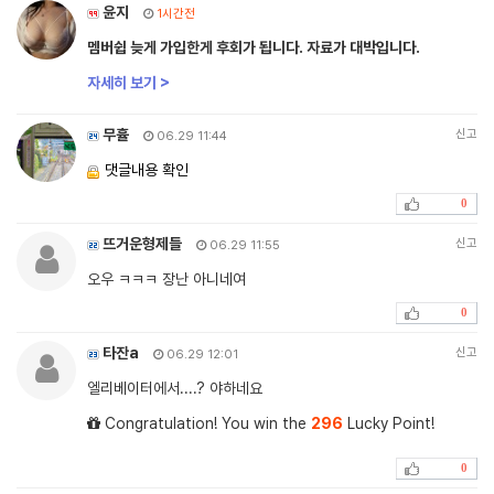
윤지
1시간전
멤버쉽 늦게 가입한게 후회가 됩니다. 자료가 대박입니다.
자세히 보기 >
무휼
신고
06.29 11:44
댓글내용 확인
0
뜨거운형제들
신고
06.29 11:55
오우 ㅋㅋㅋ 장난 아니네여
0
타잔a
신고
06.29 12:01
엘리베이터에서....? 야하네요
Congratulation! You win the
296
Lucky Point!
0