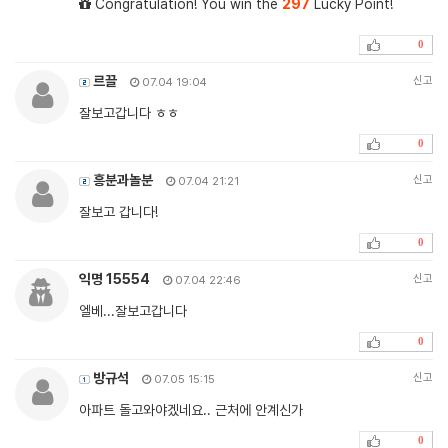
Congratulation! You win the
297
Lucky Point!
0
르끌
신고
07.04 19:04
잘보고갑니다 ㅎㅎ
0
흥분과놀분
신고
07.04 21:21
잘보고 갑니다!
0
익명 15554
신고
07.04 22:46
엘베...잘보고갑니다
0
방규석
신고
07.05 15:15
아파트 돌고와야겠네요.. 근처에 안계신가
0