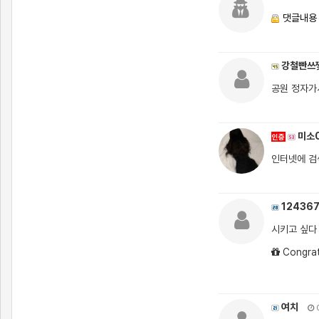
댓글내용
강철빤쓰
공원 정자가
미소0
인증
인터넷에 검
12436
시키고 싶다
Congrat
여치
0