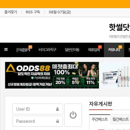
즐겨찾기
RSS 구독
08월 07일(금)
핫썰닷
어른들의 은밀한 
N
N
N
Toggle
[야설]썰게
비아그라직구
일반인야동
제휴업체
커뮤니티
navigation
자유게시판
주간베스트
월간베스트