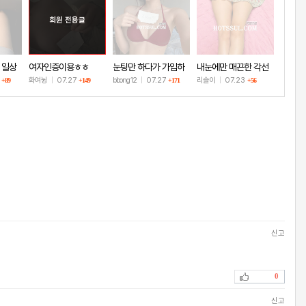
회원 전용글
 일상
여자인증이용ㅎㅎ
눈팅만 하다가 가입하
내눈에만 매끈한 각선
고 인증!
미
8
화여뉭
|
07.27
bbong12
|
07.27
리슬이
|
07.23
+89
+149
+171
+56
신고
0
신고