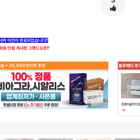
3
]서버 이전이 완료되었습니다!!
회원 인증 게시판 그랜드오픈!!
쉽 + 30,000포인트 증정
블루메딕 후
조루치료약 다
+10
했습니다