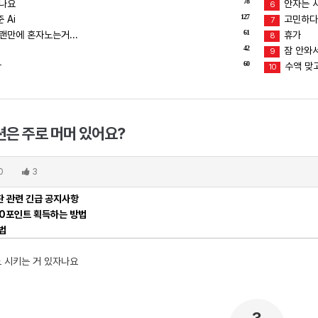
78
덥나요
안자는 
6
127
 Ai
고민하다
7
61
랜만에 혼자노는거...
휴가
8
42
잠 안와서
9
60
ㅜ
수액 맞고
10
션은 주로 머머 있어요?
0
3
 관련 긴급 공지사항
00포인트 획득하는 방법
법
 시키는 거 있자나요