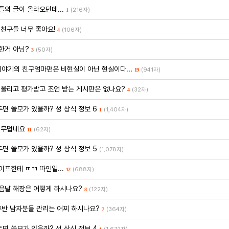
들의 글이 올라오던데...
(216자)
1
 친구들 너무 좋아요!
(106자)
4
한거 아님?
(50자)
3
 이야기의 친구엄마편은 비현실이 아닌 현실이다...
(941자)
19
 올리고 평가받고 조언 받는 게시판은 없나요?
(32자)
4
두면 쓸모가 있을까? 성 상식 정보 6
(1,404자)
1
 무덥네요
(62자)
11
두면 쓸모가 있을까? 성 상식 정보 5
(1,078자)
이프한테 ㄸㄲ 따인일...
(688자)
12
음날 해장은 어떻게 하시나요?
(122자)
8
후반 남자분들 관리는 어찌 하시나요?
(364자)
7
두면 쓸모가 있을까? 성 상식 정보 4