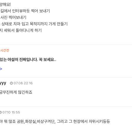
양해요!
 길에서 인터뷰하듯 찍어 보내기
 사진 찍어보내기
은 상태로 치마 입고 목적지까지 가게 만들기
지 세워서 돌아다니게 하기
1시간전
있는 야설이 진짜입니다. 꼭 보세요..
>
yyy
07.08 22:16
궁무진하게 많긴하죠
07.10 15:55
야 뭐 많죠 공원,화장실,비상구겨단, 그리고 그 현장에서 자위시키등등