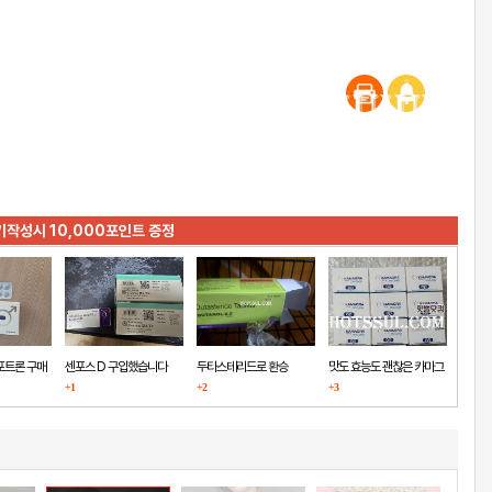
기작성시 10,000포인트 증정
포트론 구매
센포스 D 구입했습니다
두타스테리드로 환승
맛도 효능도 괜찮은 카마그
+1
+2
+3
라