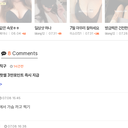
같은 속옷ㅎㅎ
일상샷 하나
7월 마무리 잘하세요
방금찍은 건전한
🫶
샷
예이니
|
08.04
bbong12
|
07.31
미소0721
|
07.31
bbong12
|
07.2
+64
+89
+246
8
Comments
직구
1시간전
 핫썰 3만포인트 즉시 지급
>
07.08 15:45
에서 가슴 까고 찍기
1
07.08 16:38