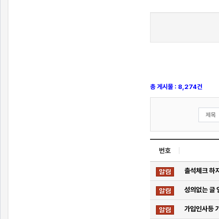
총 게시물 : 8,274건
번호
출석체크 하지
성의없는 글 
가입인사등 가