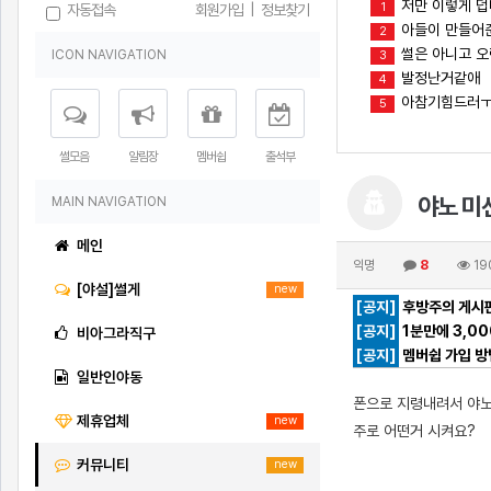
저만 이렇게 
1
자동접속
회원가입
|
정보찾기
아들이 만들어준
2
썰은 아니고 오
ICON NAVIGATION
3
발정난거같애
4
아참기힘드러
5
썰모음
알림장
멤버쉽
출석부
야노 미
MAIN NAVIGATION
메인
익명
8
19
[야설]썰게
new
[공지]
후방주의 게시판
[공지]
1분만에 3,0
비아그라직구
[공지]
멤버쉽 가입 방
일반인야동
폰으로 지령내려서 야노
제휴업체
new
주로 어떤거 시켜요?
커뮤니티
new