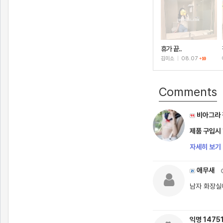
휴가 끝..
김미소
|
08.07
+10
Comments
비아그라 
제품 구입시
자세히 보기 
애무새
남자 화장실
익명 1475