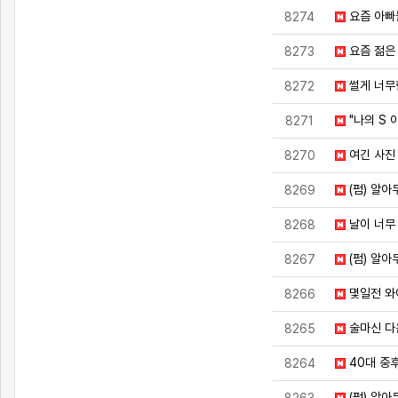
요즘 아빠
8274
요즘 젊은
8273
썰게 너무
8272
"나의 S
8271
여긴 사진
8270
(펌) 알아
8269
날이 너무
8268
(펌) 알아
8267
몇일전 와
8266
술마신 다
8265
40대 중
8264
(펌) 알아
8263