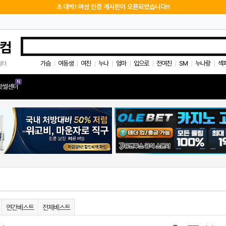
초 대박! 여성 인증 게시판이 오픈되었습니다!!
컴
가슴
여동생
여친
누나
엄마
입으로
전여친
SM
누나랑
섹
쉼터
|
|
|
|
|
|
|
|
|
N
핫썰센터
연간베스트
전체베스트