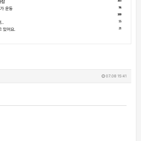
103
사람
96
가 운동
100
55
..
21
 있어요.
07.08 15:41