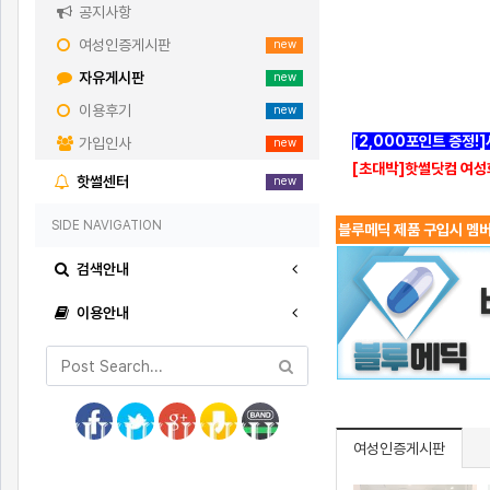
공지사항
여성인증게시판
new
자유게시판
new
이용후기
new
[2,000포인트 증정!
가입인사
new
[초대박]핫썰닷컴 여성
핫썰센터
new
SIDE NAVIGATION
블루메딕 제품 구입시 멤버
검색안내
이용안내
여성인증게시판