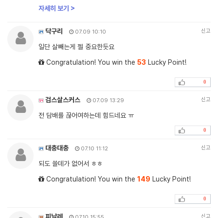
자세히 보기 >
닥구리
신고
07.09 10:10
일단 살빼는게 젤 중요한듯요
Congratulation! You win the
53
Lucky Point!
0
검스살스커스
신고
07.09 13:29
전 담배를 끊어여하는데 힘드네요 ㅠ
0
대충대충
신고
07.10 11:12
되도 쓸데가 없어서 ㅎㅎ
Congratulation! You win the
149
Lucky Point!
0
피날레
신고
07.10 15:55