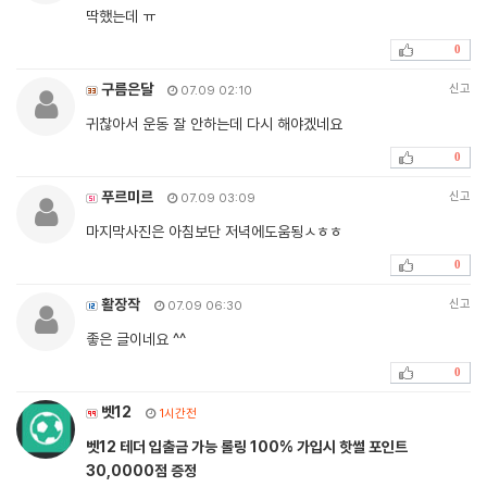
딱했는데 ㅠ
0
구름은달
신고
07.09 02:10
귀찮아서 운동 잘 안하는데 다시 해야겠네요
0
푸르미르
신고
07.09 03:09
마지막사진은 아침보단 저녁에도움됭ㅅㅎㅎ
0
활장작
신고
07.09 06:30
좋은 글이네요 ^^
0
벳12
1시간전
벳12 테더 입출금 가능 롤링 100% 가입시 핫썰 포인트
30,0000점 증정