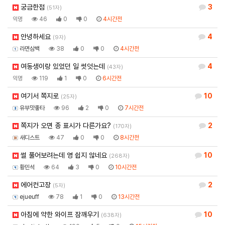
궁금한점
3
(51자)
익명
46
0
0
4시간전
안녕하세요
4
(9자)
라면삼백
38
0
0
4시간전
여동생이랑 있었던 일 썻엇는데
4
(43자)
익명
119
1
0
6시간전
여기서 쪽지로
10
(25자)
유부맛좋타
96
2
0
7시간전
쪽지가 오면 종 표시가 다른가요?
2
(170자)
새디스트
47
0
0
8시간전
썰 풀어보려는데 영 쉽지 않네요
10
(268자)
황민석
64
3
0
10시간전
에어컨고장
2
(5자)
ejueuff
78
1
0
13시간전
아침에 약한 와이프 잠깨우기
10
(638자)