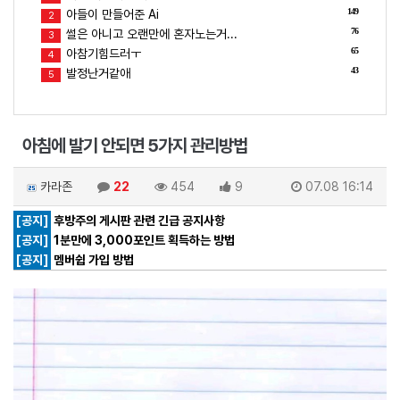
149
아들이 만들어준 Ai
2
76
썰은 아니고 오랜만에 혼자노는거...
3
65
아참기힘드러ㅜ
4
43
발정난거같애
5
아침에 발기 안되면 5가지 관리방법
카라존
22
454
9
07.08 16:14
[공지]
후방주의 게시판 관련 긴급 공지사항
[공지]
1분만에 3,000포인트 획득하는 방법
[공지]
멤버쉽 가입 방법