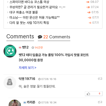
스파이더맨 바디슈 코스튬 의상
08.07
+10
무성의한? 글 관리가 필요한거 같아요 ㅡ.ㅡ
07.24
+28
대구 파출소 여경 불륜
07.15
+49
미소님~~ 이런 문신은 허용 가능해요^^
07.11
+14
다리 잘 붓는 사람 10가지 특징
07.11
+3
Comments
22
Comments
벳12
1시간전
벳12 테더 입출금 가능 롤링 100% 가입시 핫썰 포인트
30,0000점 증정
자세히 보기 >
익명 19716
신고
07.08 16:16
아, 술은 정말 끊기 힘들던데.
0
카라존
신고
07.08 16:34