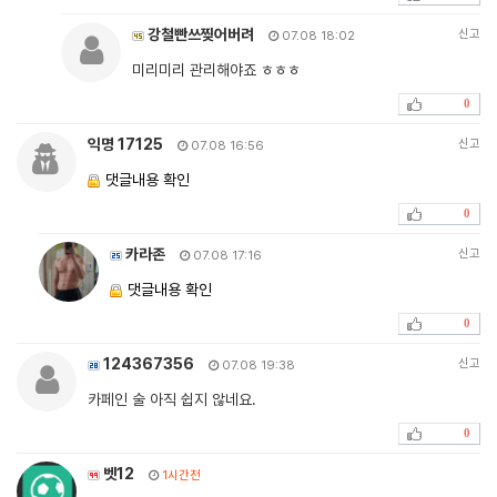
강철빤쓰찢어버려
신고
07.08 18:02
미리미리 관리해야죠 ㅎㅎㅎ
0
익명 17125
신고
07.08 16:56
댓글내용 확인
0
카라존
신고
07.08 17:16
댓글내용 확인
0
124367356
신고
07.08 19:38
카페인 술 아직 쉽지 않네요.
0
벳12
1시간전