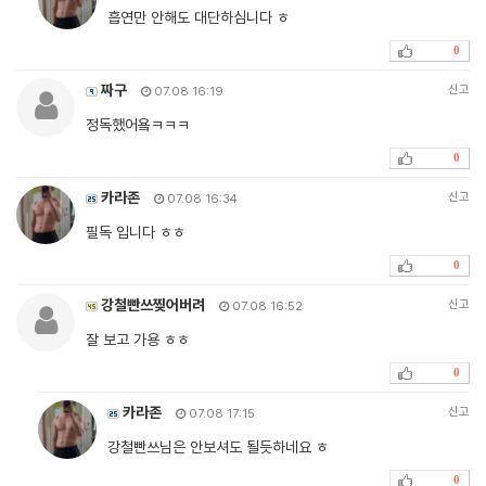
흡연만 안해도 대단하심니다 ㅎ
0
짜구
신고
07.08 16:19
정독했어욬ㅋㅋㅋ
0
카라존
신고
07.08 16:34
필독 입니다 ㅎㅎ
0
강철빤쓰찢어버려
신고
07.08 16:52
잘 보고 가용 ㅎㅎ
0
카라존
신고
07.08 17:15
강철빤쓰님은 안보셔도 될듯하네요 ㅎ
0