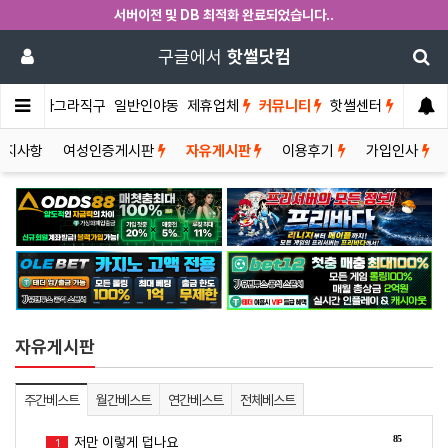
서버이전 및 DB 최적화 완료되었습니다..
구글에서
핫썰닷컴
썰게
비아그라직구
일반인야동
제휴업체
커뮤니티
핫썰센터
공지사항
여성인증게시판
자유게시판
이용후기
가입인사
자유게시판
주간베스트
월간베스트
연간베스트
전체베스트
85
저만 이렇게 덥나요
1