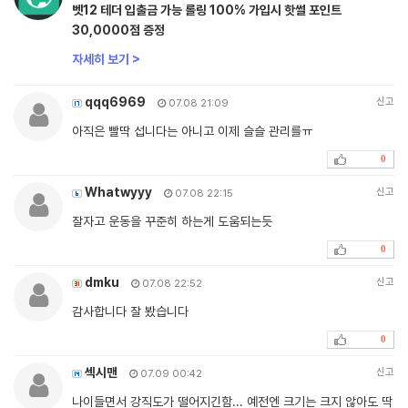
벳12 테더 입출금 가능 롤링 100% 가입시 핫썰 포인트
30,0000점 증정
자세히 보기 >
qqq6969
신고
07.08 21:09
아직은 빨딱 섭니다는 아니고 이제 슬슬 관리를ㅠ
0
Whatwyyy
신고
07.08 22:15
잘자고 운동을 꾸준히 하는게 도움되는듯
0
dmku
신고
07.08 22:52
감사합니다 잘 봤습니다
0
섹시맨
신고
07.09 00:42
나이들면서 강직도가 떨어지긴함... 예전엔 크기는 크지 않아도 딱