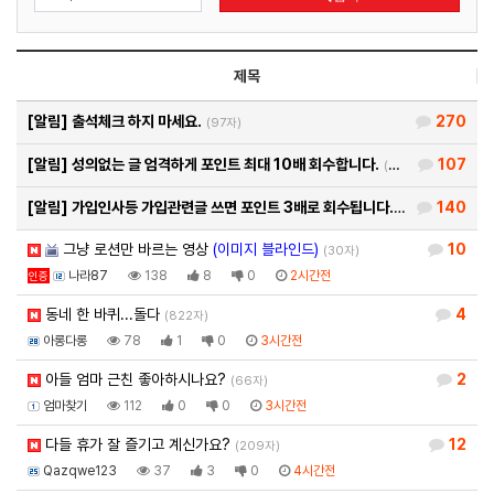
제목
[알림]
출석체크 하지 마세요.
270
(97자)
[알림]
성의없는 글 엄격하게 포인트 최대 10배 회수합니다.
107
(26자)
[알림]
가입인사등 가입관련글 쓰면 포인트 3배로 회수됩니다.
140
(93자)
그냥 로션만 바르는 영상
(이미지 블라인드)
10
(30자)
나라87
138
8
0
2시간전
인증
동네 한 바퀴...돌다
4
(822자)
아롱다롱
78
1
0
3시간전
아들 엄마 근친 좋아하시나요?
2
(66자)
엄마찾기
112
0
0
3시간전
다들 휴가 잘 즐기고 계신가요?
12
(209자)
Qazqwe123
37
3
0
4시간전