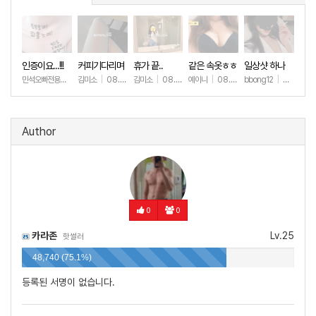
인증이요...!!!
커피기다리며
휴가 끝..
같은 속옷ㅎㅎ
일상샷 하나
(안야함)
민석오빠전용노예
|
김미소
08.08
|
08.08
김미소
|
08.07
예이니
|
08.04
bbong12
|
07.31
+42
+194
+72
+9
Author
0
0
카라존
Lv.25
핫썰러
48,740 (75.1%)
등록된 서명이 없습니다.