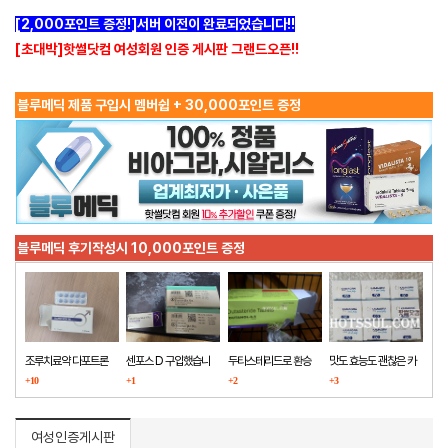
[2,000포인트 증정!]서버 이전이 완료되었습니다!!
[초대박]핫썰닷컴 여성회원 인증 게시판 그랜드오픈!!
블루메딕 제품 구입시 멤버쉽 + 30,000포인트 증정
블루메딕 후기작성시 10,000포인트 증정
조루치료약 다포트론
센포스 D 구입했습니
두타스테리드로 환승
맛도 효능도 괜찮은 카
구매했습니다
+10
다
+1
+2
마그라
+3
여성인증게시판