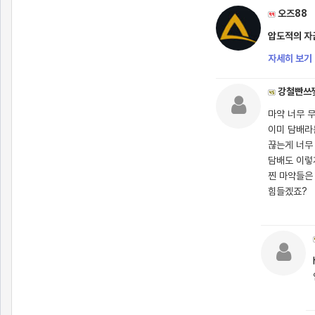
오즈88
압도적의 자금
자세히 보기 
강철빤쓰
마약 너무 무
이미 담배라
끊는게 너무 
담배도 이렇
찐 마약들은
힘들겠죠?