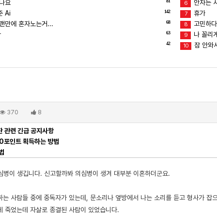
81
덥나요
안자는 
6
142
 Ai
휴가
7
68
랜만에 혼자노는거...
고민하다
8
63
ㅜ
나 꼴리
9
42
잠 안와서
10
370
8
 관련 긴급 공지사항
00포인트 획득하는 방법
법
 의심병이 생깁니다. 신고할까봐 의심병이 생겨 대부분 이혼하더군요.
살하는 사람들 중에 중독자가 있는데, 문소리나 옆방에서 나는 소리를 듣고 형사가 잡
게 죽었는데 자살로 종결된 사람이 있었습니다.