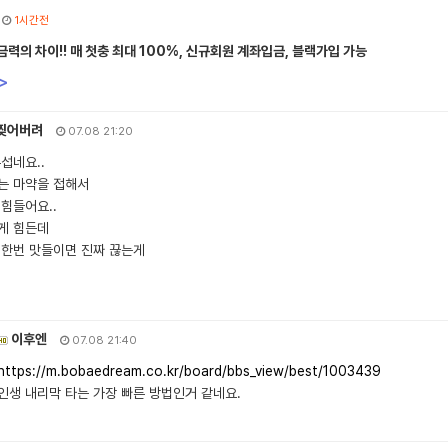
1시간전
력의 차이!! 매 첫충 최대 100%, 신규회원 계좌입금, 블랙가입 가능
>
찢어버려
07.08 21:20
섭네요..
는 마약을 접해서
힘들어요..
게 힘든데
 한번 맛들이면 진짜 끊는게
이후엔
07.08 21:40
https://m.bobaedream.co.kr/board/bbs_view/best/1003439
인생 내리막 타는 가장 빠른 방법인거 같네요.