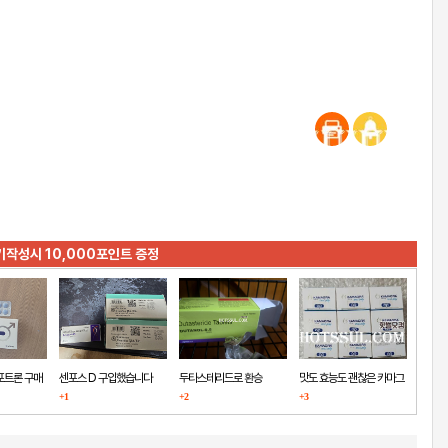
기작성시 10,000포인트 증정
포트론 구매
센포스 D 구입했습니다
두타스테리드로 환승
맛도 효능도 괜찮은 카마그
+1
+2
+3
라