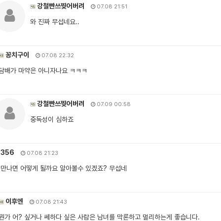
강철빤쓰찢어버려
07.08 21:51
와 진짜 무섭네요..
꽁치구이
07.08 22:32
담배가 마약은 아니자나요 ㅋㅋㅋ
강철빤쓰찢어버려
07.09 00:58
중독성이 심하죠
7356
07.08 21:23
 만나면 어떻게 될까요 알아볼수 있겠죠? 무섭네
이후엔
07.08 21:43
뭔가 어? 싶거나 쎄하다 싶은 사람은 남녀를 막론하고 멀리하는게 좋습니다.