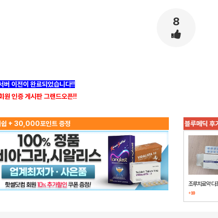
8
]서버 이전이 완료되었습니다!!
회원 인증 게시판 그랜드오픈!!
쉽 + 30,000포인트 증정
블루메딕 후
조루치료약 다
+10
했습니다