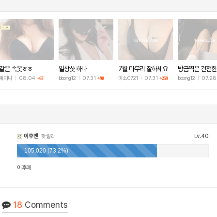
같은 속옷ㅎㅎ
일상샷 하나
7월 마무리 잘하세요
방금찍은 건전한
🫶
샷
예이니
|
08.04
bbong12
|
07.31
미소0721
|
07.31
bbong12
|
07.2
+67
+90
+259
이후엔
Lv.40
핫썰러
105,020 (73.2%)
이후에
18
Comments