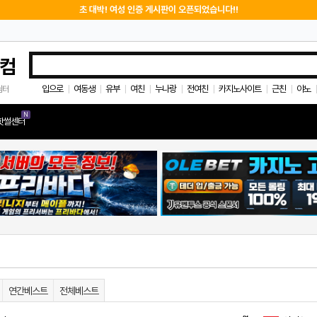
초 대박! 여성 인증 게시판이 오픈되었습니다!!
컴
입으로
여동생
유부
여친
누나랑
전여친
카지노사이트
근친
야노
쉼터
|
|
|
|
|
|
|
|
|
N
핫썰센터
연간베스트
전체베스트