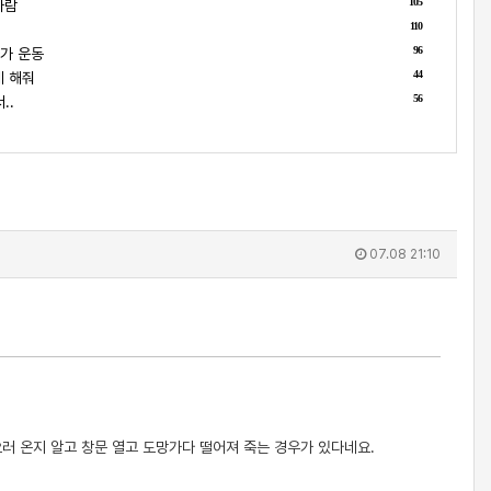
105
사람
110
96
가 운동
44
게 해줘
56
..
07.08 21:10
으러 온지 알고 창문 열고 도망가다 떨어져 죽는 경우가 있다네요.