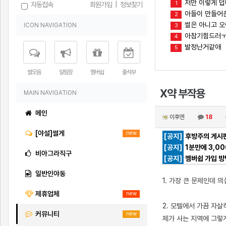
저만 이렇게 
1
자동접속
회원가입
|
정보찾기
아들이 만들어준
2
썰은 아니고 오
ICON NAVIGATION
3
아참기힘드러
4
발정난거같애
5
썰모음
알림장
멤버쉽
출석부
X약 부작용
MAIN NAVIGATION
메인
이후엔
18
[야설]썰게
new
[공지]
후방주의 게시판
[공지]
1분만에 3,0
비아그라직구
[공지]
멤버쉽 가입 방
일반인야동
1. 가장 큰 문제인데
제휴업체
new
2. 모텔에서 가끔 자
커뮤니티
new
제가 사는 지역에 그렇