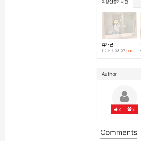
여성인증게시판
휴가 끝..
김미소
|
08.07
+150
Author
2
2
Comments