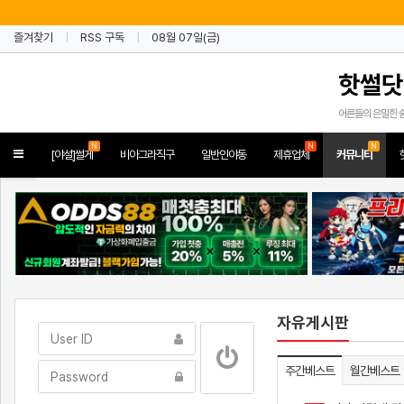
즐겨찾기
RSS 구독
08월 07일(금)
핫썰닷
어른들의 은밀한 
N
N
N
Toggle
[야설]썰게
비아그라직구
일반인야동
제휴업체
커뮤니티
navigation
자유게시판
주간베스트
월간베스트