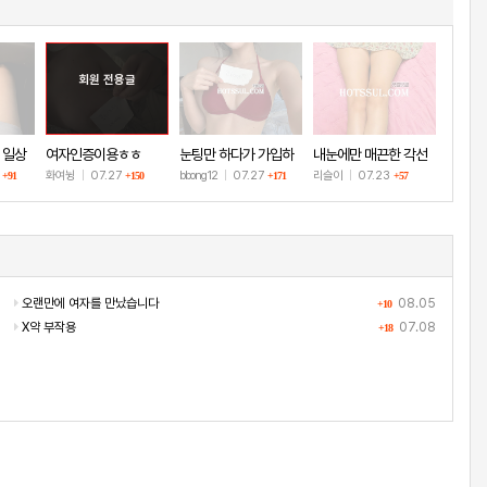
회원 전용글
 일상
여자인증이용ㅎㅎ
눈팅만 하다가 가입하
내눈에만 매끈한 각선
고 인증!
미
8
화여뉭
|
07.27
bbong12
|
07.27
리슬이
|
07.23
+91
+150
+171
+57
오랜만에 여자를 만났습니다
08.05
+10
X약 부작용
07.08
+18