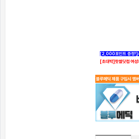
[2,000포인트 증정!
[초대박]핫썰닷컴 여성
블루메딕 제품 구입시 멤버