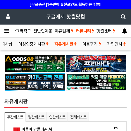
[무료충전]1분만에 6천포인트 획득하는 방법!
구글에서
핫썰닷컴
썰게
비아그라직구
일반인야동
제휴업체
커뮤니티
핫썰센터
공지사항
여성인증게시판
자유게시판
이용후기
가입인사
자유게시판
주간베스트
월간베스트
연간베스트
전체베스트
159
아들이 만들어준 Ai
1