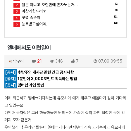
92
썰은 아니고 오랜만에 혼자노는거...
2
68
아참기힘드러ㅜ
3
121
핫썰 죽순이
4
140
능욕받고싶어여..
5
엘베에서도 이런일이
닥구리
21
348
7
07.09 09:55
[공지]
후방주의 게시판 관련 긴급 공지사항
[공지]
1분만에 3,000포인트 획득하는 방법
[공지]
멤버쉽 가입 방법
어제 퇴근하고 엘베ㅠ기다리는데 유모차에 애기 태우고 애엄마가 같이 기다리
고 있었구요
애엄마 옷차림은 그냥 하늘하늘한 원피스에 가슴이 살짝 파인 헐렁한 옷에 벙
거지 모자 같은거
우연찮게 딱 우리만 탔는데 엘베ㅠ기다리면서부터 게속 고개숙이고 유모차에