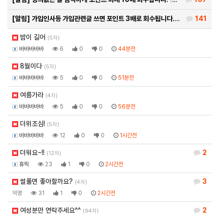
(26자)
[알림]
가입인사등 가입관련글 쓰면 포인트 3배로 회수됩니다.
141
(93자)
밤이 길어
(5자)
바바바바바
6
0
0
44분전
8월이다
(5자)
바바바바바
5
0
0
51분전
여름가라
(4자)
바바바바바
5
0
0
56분전
더위조심!
(5자)
바바바바바
12
0
0
1시간전
더워요~!!
2
(12자)
휴릭
23
1
0
2시간전
썰풀면 좋아할까요?
3
(4자)
익명
31
1
0
2시간전
여성분만 연락주세요^^
2
(94자)