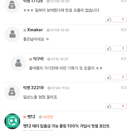
익명 17125
신고
07.09 10:20
ㅎㅎㅎ 일부러 보여줬다에 한표 모를리 없습니다
0
Xmaker
신고
07.09 10:55
좋은날이네요 ㅋ
0
닥구리
신고
07.10 13:37
올여름이 가기전에 이런 기회가 또 있을지 ㅎㅎ
0
익명 32219
신고
07.09 11:53
일상노출 엄청 꼴리죠
0
벳12
1시간전
벳12 테더 입출금 가능 롤링 100% 가입시 핫썰 포인트