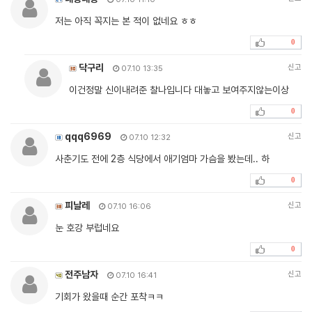
저는 아직 꼭지는 본 적이 없네요 ㅎㅎ
0
닥구리
신고
07.10 13:35
이건정말 신이내려준 찰나입니다 대놓고 보여주지않는이상
0
qqq6969
신고
07.10 12:32
사춘기도 전에 2층 식당에서 애기엄마 가슴을 봤는데.. 하
0
피날레
신고
07.10 16:06
눈 호강 부럽네요
0
전주남자
신고
07.10 16:41
기회가 왔을때 순간 포착ㅋㅋ