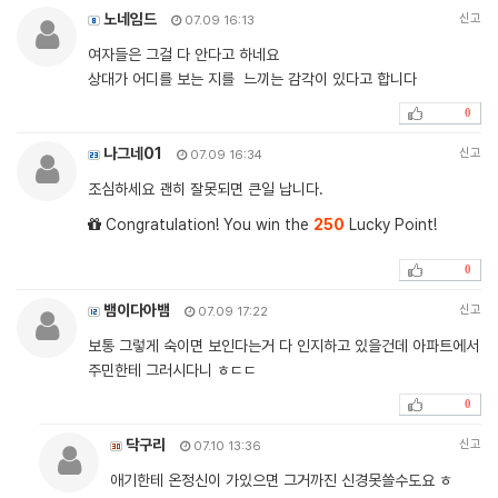
노네임드
신고
07.09 16:13
여자들은 그걸 다 안다고 하네요
상대가 어디를 보는 지를 느끼는 감각이 있다고 합니다
0
나그네01
신고
07.09 16:34
조심하세요 괜히 잘못되면 큰일 납니다.
Congratulation! You win the
250
Lucky Point!
0
뱀이다아뱀
신고
07.09 17:22
보통 그렇게 숙이면 보인다는거 다 인지하고 있을건데 아파트에서
주민한테 그러시다니 ㅎㄷㄷ
0
닥구리
신고
07.10 13:36
애기한테 온정신이 가있으면 그거까진 신경못쓸수도요 ㅎ