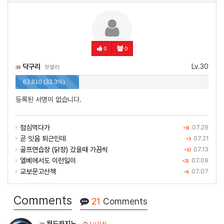
0
0
닥구리
Lv.30
핫썰러
63,810 (33.3%)
등록된 서명이 없습니다.
점심먹다가
07.29
+11
곧 잇음 퇴근인데
07.21
+3
골프연습장 (닭장) 갔을때 가끔씩
07.13
+13
엘베에서도 이런일이
07.09
+21
교보문고산책
07.07
+6
Comments
21
Comments
월드카지노