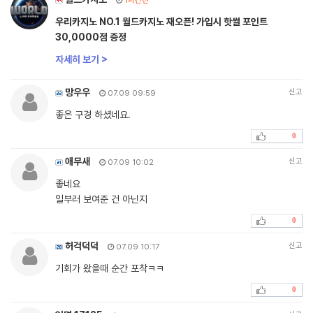
1시간전
우리카지노 NO.1 월드카지노 재오픈! 가입시 핫썰 포인트
30,0000점 증정
자세히 보기 >
망우우
신고
07.09 09:59
좋은 구경 하셨네요.
0
애무새
신고
07.09 10:02
좋네요
일부러 보여준 건 아닌지
0
허걱덕덕
신고
07.09 10:17
기회가 왔을때 순간 포착ㅋㅋ
0