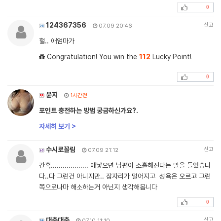
0
124367356
신고
07.09 20:46
헐.. 애엄마가
Congratulation! You win the
112
Lucky Point!
0
윤지
1시간전
포인트 충전하는 방법 궁금하신가요?.
자세히 보기 >
수시로꼴림
신고
07.09 21:12
간혹................... 애낳으면 남편이 소홀해진다는 말을 들었습니
다..다 그런건 아니지만.. 잠자리가 멀어지고 성욕은 오르고 그런
쪽으로나마 해소하는거 아닌지 생각해봅니다
0
대충대충
신고
07.10 11:10