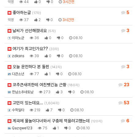
익명
44
0
0
3시간전
좋아하는글
5
(17자)
익명
37
2
0
3시간전
날씨가 선선해졌네요
3
(5자)
이마노균
36
0
0
08.10
여기가 최고인가요??
(33자)
zdksns
39
0
0
08.10
오늘 운전하다 본 돌핀
3
(142자)
다큰소년
77
1
0
08.10
코추큰새끼한테 여친뺏긴놈 근황
23
(180자)
한남소추네토남
273
3
0
08.10
고민이 있는데요...
53
(1,604자)
수학일타
219
7
0
08.10
계곡에 물놀이다녀와서 구충제 먹을려고했는데
6
(120자)
Qazqwe123
75
1
0
08.10