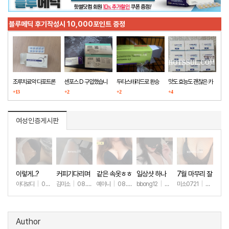
블루메딕 후기작성시 10,000포인트 증정
조루치료약 다포트론
센포스 D 구입했습니
두타스테리드로 환승
맛도 효능도 괜찮은 카
구매했습니다
+13
다
+2
+2
마그라
+4
여성인증게시판
이렇게..?
커피기다리며
같은 속옷ㅎㅎ
일상샷 하나
7월 마무리 잘
(안야함)
하세요🫶
아다보디
|
08.09
김미소
|
08.08
예이니
|
08.04
bbong12
|
07.31
미소0721
|
07.31
+65
+150
+83
+92
+2
Author