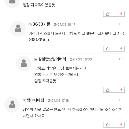
엄청 자극적이였을듯
0
3633커플
신고
07.09 16:17
예전에 섹스할때 트위터 라방도 하고 했는데 그거보다 고 자극
이더라고욬ㅋㅋ
0
강철빤쓰찢어버려
신고
07.09 16:33
그렇죠 라방은 그냥 보여지는거고
영통은 서로 보여주는거라서
엄청 자극올듯
0
뱀이다아뱀
신고
07.09 17:18
당연히 서로 얼굴은 안드러나게 하셨겠죠? 하더라도 조심조심하
시면서 하셔요
0