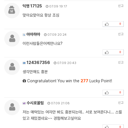
익명 17125
신고
07.09 19:17
맞아요맞아요 항상 조심
0
아아햐아
신고
07.09 20:24
이런사람들은어케만나요?
0
124367356
신고
07.09 20:43
생각만해도 흥분
Congratulation! You win the
277
Lucky Point!
0
수시로꼴림
신고
07.09 21:08
저는 매력있는 여자만 봐도 흥분되는데.. 서로 보여준다니... 스릴
있고 재밌겠네요~~ 경험해보고싶어요
0