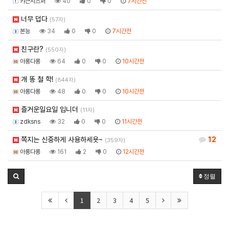
캬근시즈퍼
40
0
0
7시간전
너무 덥다
(57자)
본능
34
0
0
7시간전
친구란?
(550자)
아롱다롱
64
0
0
10시간전
개 똥 철 학!
(844자)
아롱다롱
48
0
0
10시간전
즐거운일요일 입니더
(11자)
zdksns
32
0
0
11시간전
쪽지는 신중하게 사용하세욧~
12
(359자)
아롱다롱
161
2
0
12시간전
정렬
1
2
3
4
5