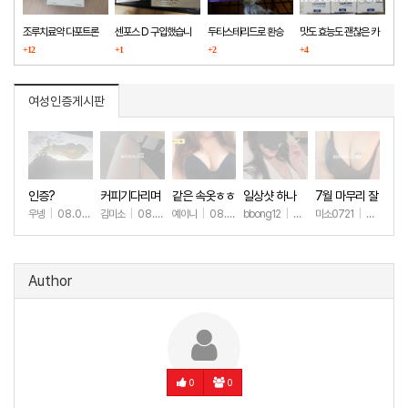
조루치료약 다포트론
센포스 D 구입했습니
두타스테리드로 환승
맛도 효능도 괜찮은 카
구매했습니다
+12
다
+1
+2
마그라
+4
여성인증게시판
인증?
커피기다리며
같은 속옷ㅎㅎ
일상샷 하나
7월 마무리 잘
(안야함)
하세요🫶
우넹
|
08.09
김미소
|
08.08
예이니
|
08.04
bbong12
|
07.31
미소0721
|
07.31
+14
+113
+80
+90
+2
Author
0
0