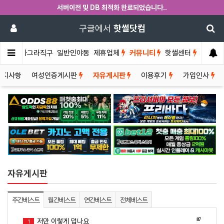
서버이전 및 DB 최적화 완료되었습니다..
구글에서
핫썰닷컴
썰게
비아그라직구
일반인야동
제휴업체
커뮤니티
핫썰센터
공지사항
여성인증게시판
자유게시판
이용후기
가입인사
자유게시판
주간베스트
월간베스트
연간베스트
전체베스트
87
저만 이렇게 덥나요
1