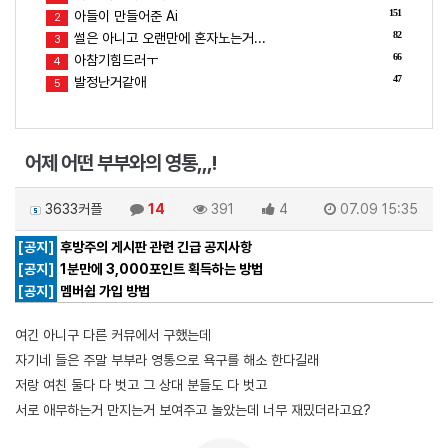
151
아들이 만들어준 Ai
2
82
썰은 아니고 오랜만에 혼자노는거...
3
66
아참기힘드러ㅜ
4
47
발정난거같애
5
어제 어떤 부부와의 영통,,,!
3633커플
14
391
4
07.09 15:35
[공지]
후방주의 게시판 관련 긴급 공지사항
[공지]
1분만에 3,000포인트 획득하는 방법
[공지]
멤버쉽 가입 방법
여긴 아니구 다른 커뮤에서 구했는데
자기네 들은 주말 부부라 영통으로 욕구를 해소 한다길래
저랑 여친 둘다 다 벗고 그 상대 분들도 다 벗고
서로 애무하는거 만지는거 보여주고 놀았는데 너무 재밌더라고요?