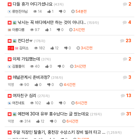
다들 휴가 어디가셨나요
2
(43자)
류현진아님
14
1
0
54분전
낚시는 꼭 바다에서만 하는 것이 아니다..
4
(159자)
아롱다롱
97
1
0
2시간전
컨디션ㅠ
23
(178자)
김미소
182
12
0
3시간전
인증
이제 가입했는데
2
(37자)
김똘똘이
40
0
0
3시간전
애널관계시 준비과정?
3
(318자)
익명
90
0
0
4시간전
여자친구 심리
13
(270자)
여친네토
102
0
0
6시간전
예전에 30대 유부 홍수났다는 글 썼는데요
31
(219자)
익명
314
12
0
6시간전
주말 직장인 탈출기, 홍천강 수상스키 장비 빌려 타고 …
(1,259자)