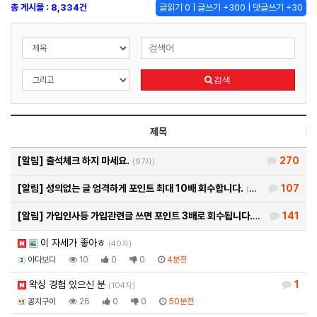
총 게시물 : 8,334건
글읽기 0 | 글쓰기 +300 | 댓글쓰기 +30
검색
제목
[알림]
출석체크 하지 마세요.
270
(97자)
[알림]
성의없는 글 엄격하게 포인트 최대 10배 회수합니다.
107
(26자)
[알림]
가입인사등 가입관련글 쓰면 포인트 3배로 회수됩니다.
141
(93자)
이 자세가 좋아ㅎ
(40자)
아다보디
10
0
0
4분전
왁싱 경험 있으신 분
1
(104자)
꽁치구이
26
0
0
50분전