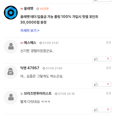
올레벳
1시간전
올레벳 테더 입출금 가능 롤링 100% 가입시 핫썰 포인트
30,0000점 증정
자세히 보기 >
에스메스
신고
07.09 21:41
신기한 경험이었겠군요..
0
익명 47957
신고
07.09 21:56
아.. 요즘은 그렇게도 하는군요.
0
브리즈번투어리스트
신고
07.09 22:16
별게 다잇네요 ㅋㅋㅋ
0