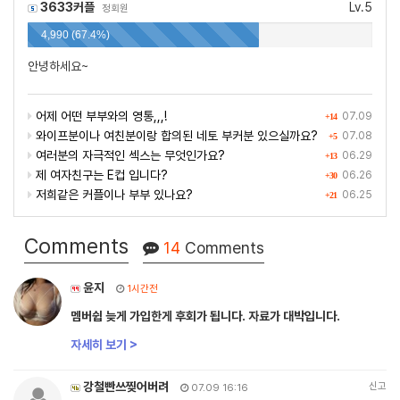
3633커플
Lv.5
정회원
4,990 (67.4%)
안녕하세요~
어제 어떤 부부와의 영통,,,!
07.09
+14
와이프분이나 여친분이랑 합의된 네토 부커분 있으실까요?
07.08
+5
여러분의 자극적인 섹스는 무엇인가요?
06.29
+13
제 여자친구는 E컵 입니다?
06.26
+30
저희같은 커플이나 부부 있나요?
06.25
+21
Comments
14
Comments
윤지
1시간전
멤버쉽 늦게 가입한게 후회가 됩니다. 자료가 대박입니다.
자세히 보기 >
강철빤쓰찢어버려
신고
07.09 16:16