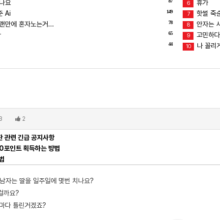
87
덥나요
휴가
6
149
 Ai
핫썰 죽
7
78
랜만에 혼자노는거...
안자는 
8
65
ㅜ
고민하다
9
44
나 꼴리
10
3
2
 관련 긴급 공지사항
00포인트 획득하는 방법
법
 남자는 딸을 일주일에 몇번 치나요?
은걸까요?
마다 틀린거겠죠?