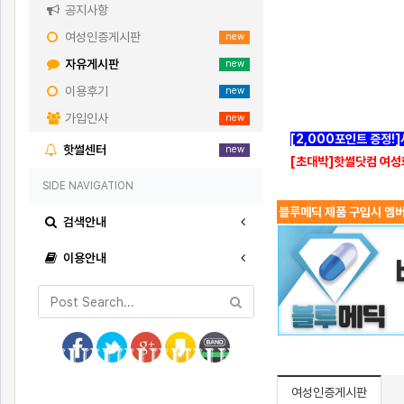
공지사항
여성인증게시판
new
자유게시판
new
이용후기
new
가입인사
new
[2,000포인트 증정!
핫썰센터
new
[초대박]핫썰닷컴 여성
SIDE NAVIGATION
블루메딕 제품 구입시 멤버
검색안내
이용안내
여성인증게시판