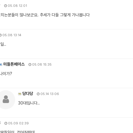
r
05.08 12:01
딸치는분들이 많나보군요. 추세가 다들 그렇게 가나봅니다
05.08 13:14
일..
미들톤베이스
05.08 15:35
나이가?
당다당
05.14 13:06
30대입니다..
3
05.09 02:39
 딸칠일이 적어질텐데...