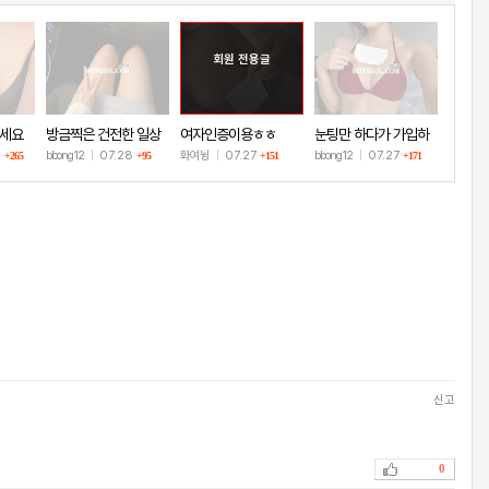
회원 전용글
하세요
방금찍은 건전한 일상
여자인증이용ㅎㅎ
눈팅만 하다가 가입하
샷
고 인증!
1
bbong12
|
07.28
화여뉭
|
07.27
bbong12
|
07.27
+265
+95
+151
+171
신고
0