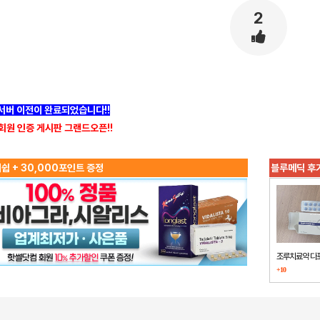
2
]서버 이전이 완료되었습니다!!
회원 인증 게시판 그랜드오픈!!
쉽 + 30,000포인트 증정
블루메딕 후
조루치료약 다
+10
했습니다