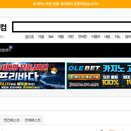
초 대박! 여성 인증 게시판이 오픈되었습니다!!
컴
입으로
야설
SM
대딸
여친
전여친
아줌마
네토
야노
엄마
쉼터
|
|
|
|
|
|
|
|
|
N
핫썰센터
연간베스트
전체베스트