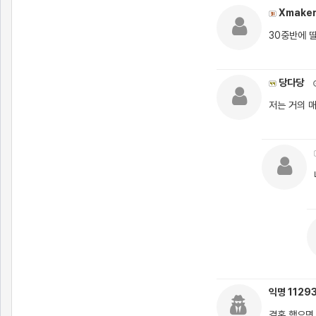
Xmake
30중반에 
당다당
저는 거의 매
익명 1129
결혼 했으면