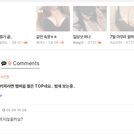
휴가 끝..
같은 속옷ㅎㅎ
일상샷 하나
7월 마무리 잘
🫶
김미소
|
08.07
예이니
|
08.04
bbong12
|
07.31
미소0721
|
07.3
+195
+73
+90
9
Comments
1시간전
커피라면 멤버쉽 썰은 TOP네요.. 밤새 보는중..
>
05.08 10:08
르지않을까요?