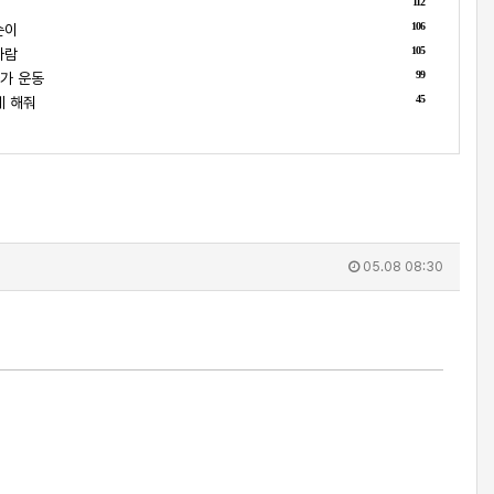
112
106
순이
105
사람
99
가 운동
45
게 해줘
05.08 08:30