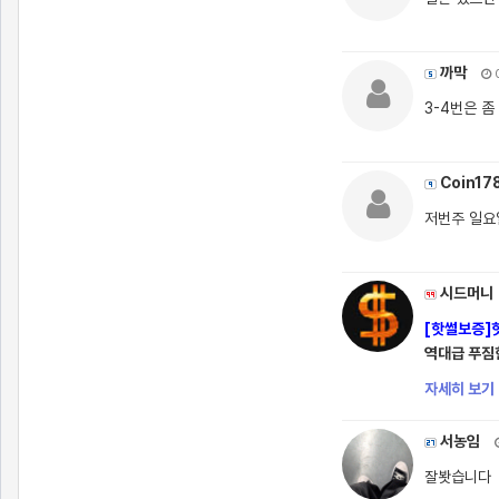
까막
0
3-4번은 
Coin17
저번주 일요일
시드머니
[핫썰보증]핫
역대급 푸짐
자세히 보기 
서농임
잘봣습니다