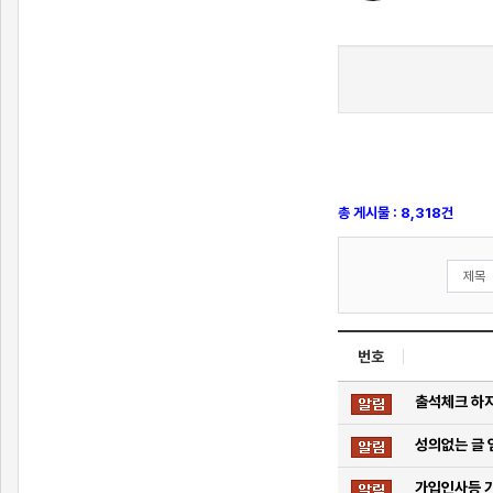
총 게시물 : 8,318건
번호
출석체크 하지
성의없는 글 
가입인사등 가