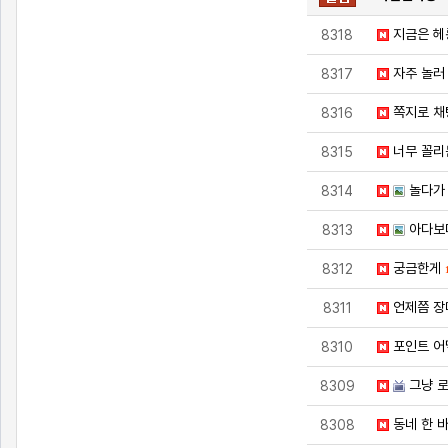
지금은 헤
8318
자주 놀러
8317
쪽지로 채
8316
너무 꼴리
8315
놀다가 
8314
아다보
8313
궁금한게
8312
언제쯤 장
8311
포인트 어
8310
그냥 
8309
동네 한 바
8308