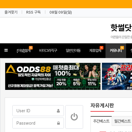
즐겨찾기
RSS 구독
08월 09일(일)
핫썰닷
어른들의 은밀한 
N
N
N
Toggle
[야설]썰게
비아그라직구
일반인야동
제휴업체
커뮤니티
navigation
자유게시판
주간베스트
월간베스트