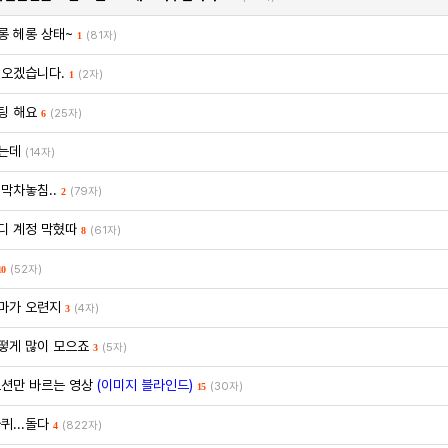
롱 헤롱 상태~
(81자)
1
 오겠습니다.
(2자)
1
팅 해요
(25자)
6
는데
(14자)
막차놓침..
(79자)
2
디 계정 막혔따
(61자)
8
(52자)
10
마가 오련지
(4자)
3
떻게 많이 모으죠
(5자)
3
로션만 바르는 영상
(이미지 블라인드)
(30자)
15
퀴...돌다
(822자)
4