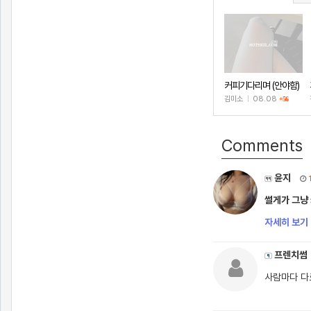
커피기다리며 (안야함)
김미소
|
08.08
+56
Comments
윤지
썰게가 그냥 
자세히 보기 
프렌치썸
사람마다 다