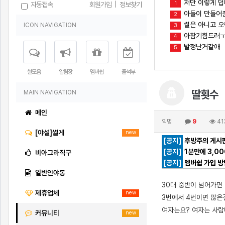
저만 이렇게 
1
자동접속
회원가입
|
정보찾기
아들이 만들어준
2
썰은 아니고 오
ICON NAVIGATION
3
아참기힘드러
4
발정난거같애
5
썰모음
알림장
멤버쉽
출석부
딸횟수
MAIN NAVIGATION
메인
익명
9
41
[야설]썰게
new
[공지]
후방주의 게시판
[공지]
1분만에 3,0
비아그라직구
[공지]
멤버쉽 가입 방
일반인야동
30대 중반이 넘어가면
제휴업체
new
3번에서 4번이면 많
여자는요? 여자는 사람
커뮤니티
new