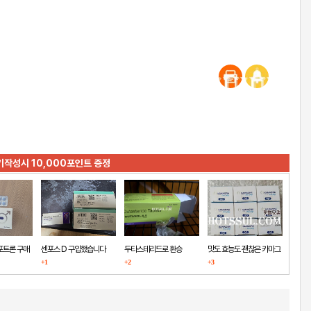
기작성시 10,000포인트 증정
포트론 구매
센포스 D 구입했습니다
두타스테리드로 환승
맛도 효능도 괜찮은 카마그
+1
+2
+3
라