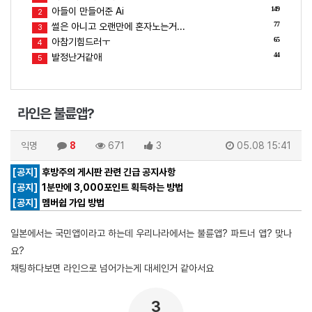
149
아들이 만들어준 Ai
2
77
썰은 아니고 오랜만에 혼자노는거...
3
65
아참기힘드러ㅜ
4
44
발정난거같애
5
라인은 불륜앱?
익명
8
671
3
05.08 15:41
[공지]
후방주의 게시판 관련 긴급 공지사항
[공지]
1분만에 3,000포인트 획득하는 방법
[공지]
멤버쉽 가입 방법
일본에서는 국민앱이라고 하는데 우리나라에서는 불륜앱? 파트너 앱? 맞나
요?
채팅하다보면 라인으로 넘어가는게 대세인거 같아서요
3