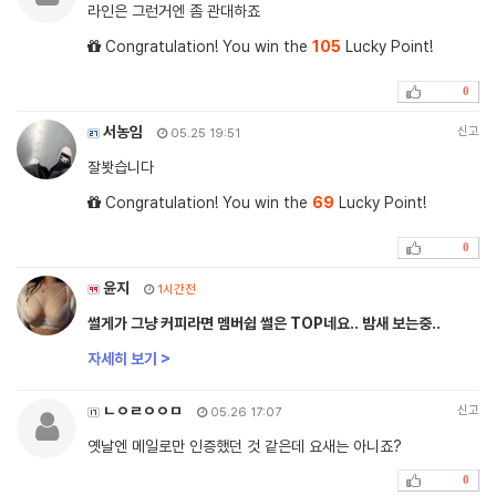
라인은 그런거엔 좀 관대하죠
Congratulation! You win the
105
Lucky Point!
0
서농임
신고
05.25 19:51
잘봣습니다
Congratulation! You win the
69
Lucky Point!
0
윤지
1시간전
썰게가 그냥 커피라면 멤버쉽 썰은 TOP네요.. 밤새 보는중..
자세히 보기 >
ㄴㅇㄹㅇㅇㅁ
신고
05.26 17:07
옛날엔 메일로만 인증했던 것 같은데 요새는 아니죠?
0