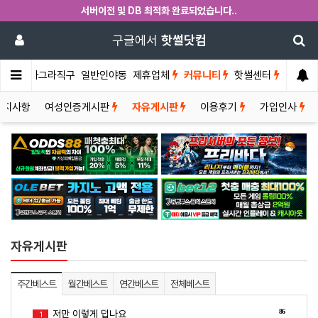
서버이전 및 DB 최적화 완료되었습니다..
구글에서
핫썰닷컴
썰게
비아그라직구
일반인야동
제휴업체
커뮤니티
핫썰센터
공지사항
여성인증게시판
자유게시판
이용후기
가입인사
자유게시판
주간베스트
월간베스트
연간베스트
전체베스트
86
저만 이렇게 덥나요
1