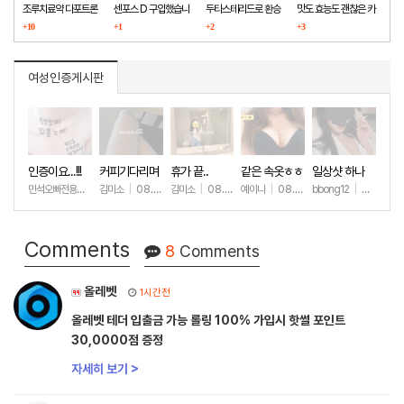
조루치료약 다포트론
센포스 D 구입했습니
두타스테리드로 환승
맛도 효능도 괜찮은 카
구매했습니다
+10
다
+1
+2
마그라
+3
여성인증게시판
인증이요...!!!
커피기다리며
휴가 끝..
같은 속옷ㅎㅎ
일상샷 하나
(안야함)
민석오빠전용노예
|
김미소
08.08
|
08.08
김미소
|
08.07
예이니
|
08.04
bbong12
|
07.31
+1
+43
+194
+72
+9
Comments
8
Comments
올레벳
1시간전
올레벳 테더 입출금 가능 롤링 100% 가입시 핫썰 포인트
30,0000점 증정
자세히 보기 >