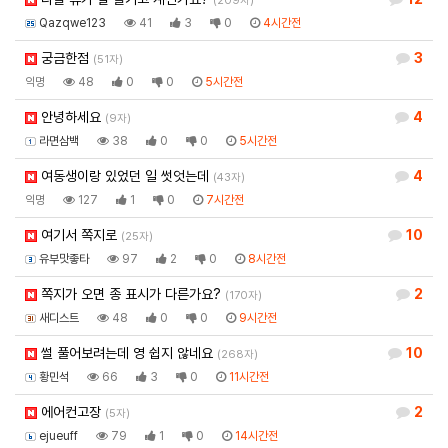
(209자)
Qazqwe123
41
3
0
4시간전
궁금한점
3
(51자)
익명
48
0
0
5시간전
안녕하세요
4
(9자)
라면삼백
38
0
0
5시간전
여동생이랑 있었던 일 썻엇는데
4
(43자)
익명
127
1
0
7시간전
여기서 쪽지로
10
(25자)
유부맛좋타
97
2
0
8시간전
쪽지가 오면 종 표시가 다른가요?
2
(170자)
새디스트
48
0
0
9시간전
썰 풀어보려는데 영 쉽지 않네요
10
(268자)
황민석
66
3
0
11시간전
에어컨고장
2
(5자)
ejueuff
79
1
0
14시간전