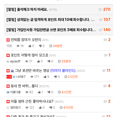
[알림]
출석체크 하지 마세요.
270
(97자)
[알림]
성의없는 글 엄격하게 포인트 최대 10배 회수합니다.
107
(26자)
[알림]
가입인사등 가입관련글 쓰면 포인트 3배로 회수됩니다.
140
(93자)
언제쯤 장마가 오련지
2
(4자)
익명
16
0
0
34분전
포인트 어떻게 많이 모으죠
1
(5자)
ejueuff
17
0
0
35분전
그냥 로션만 바르는 영상
(이미지 블라인드)
11
(30자)
나라87
171
9
0
2시간전
인증
동네 한 바퀴...돌다
4
(822자)
아롱다롱
82
1
0
4시간전
아들 엄마 근친 좋아하시나요?
2
(66자)
엄마찾기
122
0
0
4시간전
다들 휴가 잘 즐기고 계신가요?
12