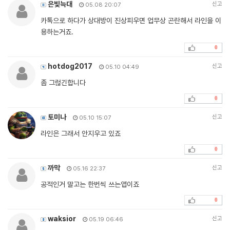
은빛늑대
신고
05.08 20:07
카톡으로 하다가 상대방이 진상피우면 업무상 곤란해서 라인을 이
용하는거죠.
0
hotdog2017
신고
05.10 04:49
좀 그럲긴합니다
0
토미나
신고
05.10 15:07
라인은 그래서 안지우고 있죠
0
까막
신고
05.16 22:37
공적인거 말고는 한번씩 쓰는앱이죠
0
waksior
신고
05.19 06:46