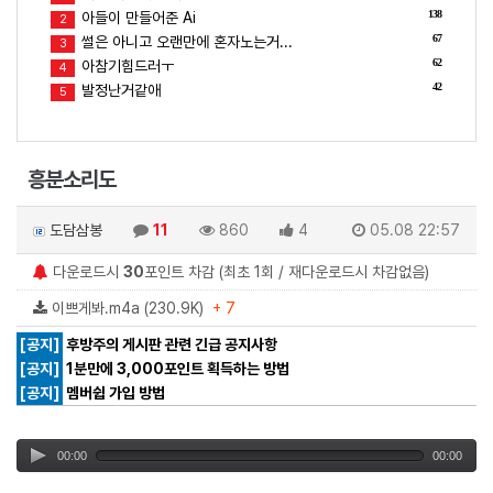
138
아들이 만들어준 Ai
2
67
썰은 아니고 오랜만에 혼자노는거...
3
62
아참기힘드러ㅜ
4
42
발정난거같애
5
흥분소리도
도담삼봉
11
860
4
05.08 22:57
다운로드시
30
포인트 차감 (최초 1회 / 재다운로드시 차감없음)
이쁘게봐.m4a (230.9K)
+ 7
[공지]
후방주의 게시판 관련 긴급 공지사항
[공지]
1분만에 3,000포인트 획득하는 방법
[공지]
멤버쉽 가입 방법
00:00
00:00