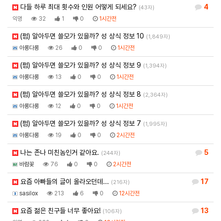
다들 하루 최대 횟수와 인원 어떻게 되세요?
4
(43자)
익명
32
1
0
1시간전
(펌) 알아두면 쓸모가 있을까? 성 상식 정보 10
(1,849자)
아롱다롱
26
0
0
1시간전
(펌) 알아두면 쓸모가 있을까? 성 상식 정보 9
(1,394자)
아롱다롱
13
0
0
1시간전
(펌) 알아두면 쓸모가 있을까? 성 상식 정보 8
(2,364자)
아롱다롱
12
0
0
1시간전
(펌) 알아두면 쓸모가 있을까? 성 상식 정보 7
(1,995자)
아롱다롱
19
0
0
2시간전
나는 존나 미친놈인거 같아요.
5
(244자)
바람꽃
76
0
0
2시간전
요즘 아빠들의 글이 올라오던데...
17
(216자)
sasilox
213
6
0
12시간전
요즘 젊은 친구들 너무 좋아요!
13
(106자)