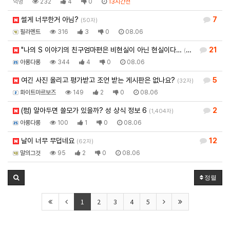
익명
232
4
0
13시간전
썰게 너무한거 아님?
7
(50자)
필라멘트
316
3
0
08.06
"나의 S 이야기의 친구엄마편은 비현실이 아닌 현실이다…
21
(941자)
아롱다롱
344
4
0
08.06
여긴 사진 올리고 평가받고 조언 받는 게시판은 없나요?
5
(32자)
화이트마르보즈
149
2
0
08.06
(펌) 알아두면 쓸모가 있을까? 성 상식 정보 6
2
(1,404자)
아롱다롱
100
1
0
08.06
날이 너무 무덥네요
12
(62자)
말의그것
95
2
0
08.06
정렬
1
2
3
4
5