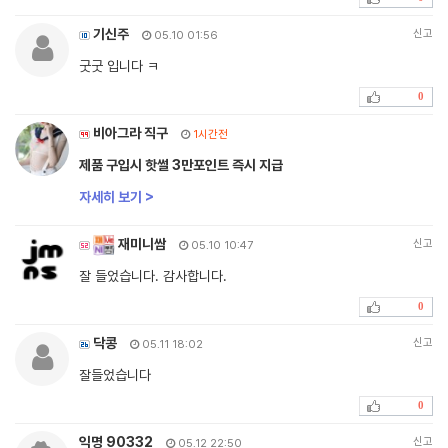
기신주
신고
05.10 01:56
굿굿 입니다 ㅋ
0
비아그라 직구
1시간전
제품 구입시 핫썰 3만포인트 즉시 지급
자세히 보기 >
재미니쌈
신고
05.10 10:47
잘 들었습니다. 감사합니다.
0
닥콩
신고
05.11 18:02
잘들었습니다
0
익명 90332
신고
05.12 22:50