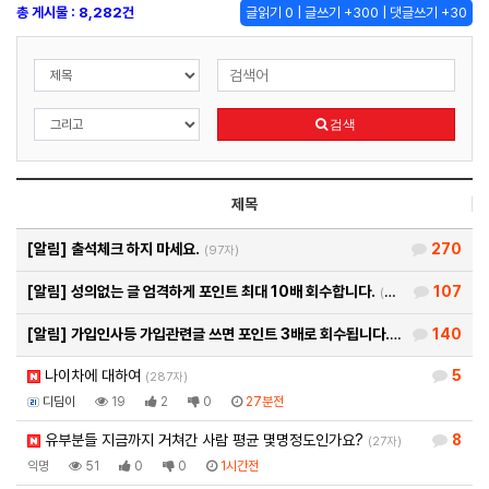
총 게시물 : 8,282건
글읽기 0 | 글쓰기 +300 | 댓글쓰기 +30
검색
제목
[알림]
출석체크 하지 마세요.
270
(97자)
[알림]
성의없는 글 엄격하게 포인트 최대 10배 회수합니다.
107
(26자)
[알림]
가입인사등 가입관련글 쓰면 포인트 3배로 회수됩니다.
140
(93자)
나이차에 대하여
5
(287자)
디딤이
19
2
0
27분전
유부분들 지금까지 거쳐간 사람 평균 몇명정도인가요?
8
(27자)
익명
51
0
0
1시간전