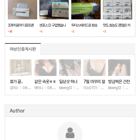
조루치료약 다포트론
센포스 D 구입했습니
두타스테리드로 환승
맛도 효능도 괜찮은 카
구매했습니다
+10
다
+1
+2
마그라
+3
여성인증게시판
휴가 끝..
같은 속옷ㅎㅎ
일상샷 하나
7월 마무리 잘
방금찍은 건전
하세요🫶
한 일상샷
김미소
|
08.07
예이니
|
08.04
bbong12
|
07.31
미소0721
|
07.31
bbong12
|
07.28
+94
+67
+89
+257
+8
Author