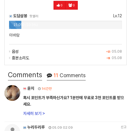
0
0
도담삼봉
Lv.12
핫썰러
15,050 (10.5%)
이바람
음성
05.08
+13
흥분소리도
05.08
+11
Comments
11
Comments
윤지
1시간전
혹시 포인트가 부족하신가요? 1분만에 무료로 3천 포인트를 받으
세요.
자세히 보기 >
누리두리루
신고
05.09 02:09