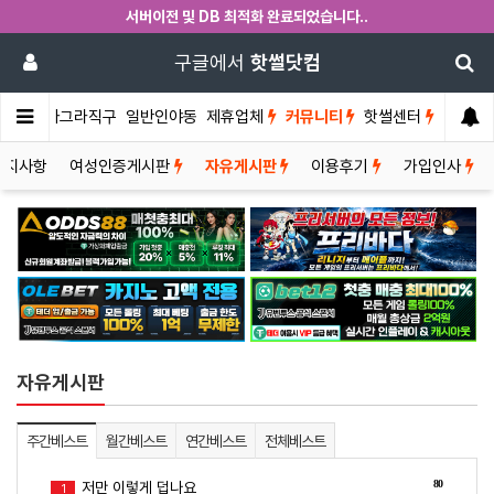
서버이전 및 DB 최적화 완료되었습니다..
구글에서
핫썰닷컴
썰게
비아그라직구
일반인야동
제휴업체
커뮤니티
핫썰센터
공지사항
여성인증게시판
자유게시판
이용후기
가입인사
자유게시판
주간베스트
월간베스트
연간베스트
전체베스트
80
저만 이렇게 덥나요
1