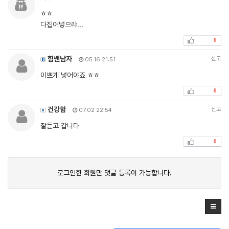
ㅎㅎ
다집어넣으랴...
0
힘쌘남자
신고
05.16 21:51
이쁘게 넣어야죠 ㅎㅎ
0
건강함
신고
07.02 22:54
잘듣고 갑니다
0
로그인한 회원만 댓글 등록이 가능합니다.