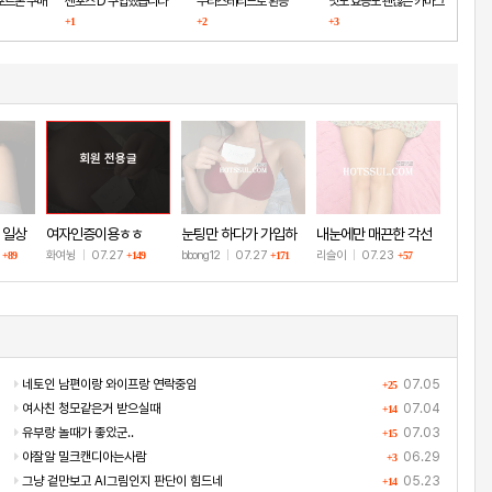
포트론 구매
센포스 D 구입했습니다
두타스테리드로 환승
맛도 효능도 괜찮은 카마그
+1
+2
+3
라
회원 전용글
 일상
여자인증이용ㅎㅎ
눈팅만 하다가 가입하
내눈에만 매끈한 각선
고 인증!
미
8
화여뉭
|
07.27
bbong12
|
07.27
리슬이
|
07.23
+89
+149
+171
+57
네토인 남편이랑 와이프랑 연락중임
07.05
+25
여사친 청모같은거 받으실때
07.04
+14
유부랑 놀때가 좋았군..
07.03
+15
야잘알 밀크캔디아는사람
06.29
+3
그냥 겉만보고 AI그림인지 판단이 힘드네
05.23
+14