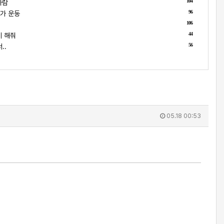
104
사람
96
가 운동
106
44
게 해줘
56
..
05.18 00:53