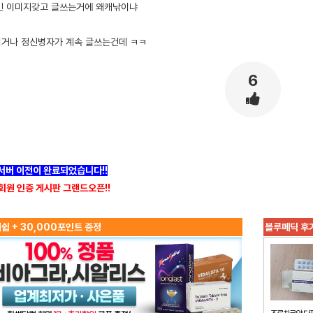
i인 이미지갖고 글쓰는거에 왜캐낚이냐
거나 정신병자가 계속 글쓰는건데 ㅋㅋ
6
]서버 이전이 완료되었습니다!!
회원 인증 게시판 그랜드오픈!!
쉽 + 30,000포인트 증정
블루메딕 후