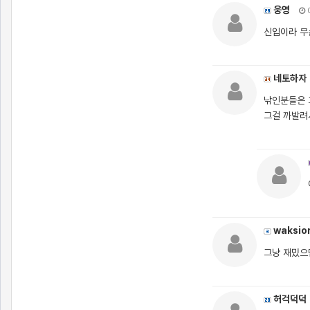
웅영
0
신입이라 무
네토하자
낚인분들은 
그걸 까발려
waksio
그냥 재밌으
허걱덕덕