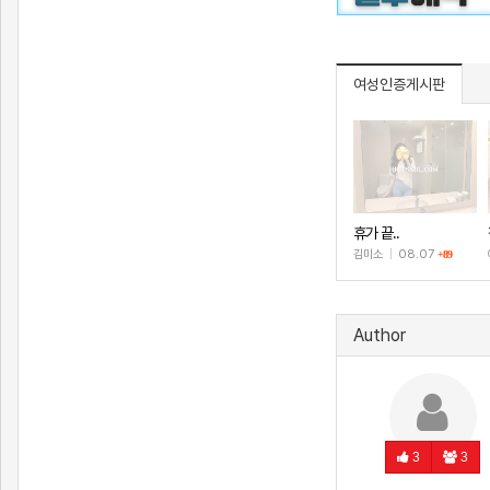
여성인증게시판
휴가 끝..
김미소
|
08.07
+89
Author
3
3