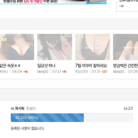
조루치료약 다
+10
했습니다
같은 속옷ㅎㅎ
일상샷 하나
7월 마무리 잘하세요
방금찍은 건전한
🫶
샷
예이니
|
08.04
bbong12
|
07.31
미소0721
|
07.31
bbong12
|
07.2
+66
+89
+257
화시독
Lv.23
핫썰러
42,320 (60%)
등록된 서명이 없습니다.