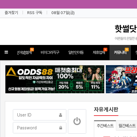
즐겨찾기
RSS 구독
08월 07일(금)
핫썰닷
어른들의 은밀한 
N
N
N
Toggle
[야설]썰게
비아그라직구
일반인야동
제휴업체
커뮤니티
navigation
자유게시판
주간베스트
월간베스트