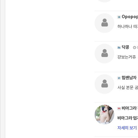
Opopo
하나하나 따
닥콩
0
걍보는거쥬
힘쌘남자
사실 본문 
비아그라 
비아그라 업계
자세히 보기 