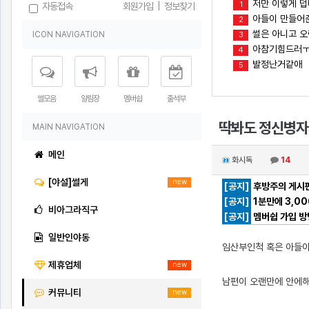
저만 이렇게 
1
자동접속
회원가입
|
정보찾기
아들이 만들어준
2
썰은 아니고 오
ICON NAVIGATION
3
아참기힘드러
4
발정난거같애
5
썰모음
알림장
멤버쉽
출석부
딱봐도 정신병자
MAIN NAVIGATION
메인
화시독
14
[야설]썰게
new
[공지]
후방주의 게시판
[공지]
1분만에 3,0
비아그라직구
[공지]
멤버쉽 가입 방
일반인야동
임산부인척 혹은 아들이
제휴업체
new
남편이 오랜만에 안에
커뮤니티
new