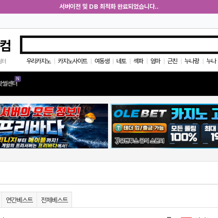
서버이전 및 DB 최적화 완료되었습니다..
컴
우리카지노
카지노사이트
여동생
네토
섹파
엄마
근친
누나랑
누나
쉼터
|
|
|
|
|
|
|
|
N
핫썰센터
연간베스트
전체베스트