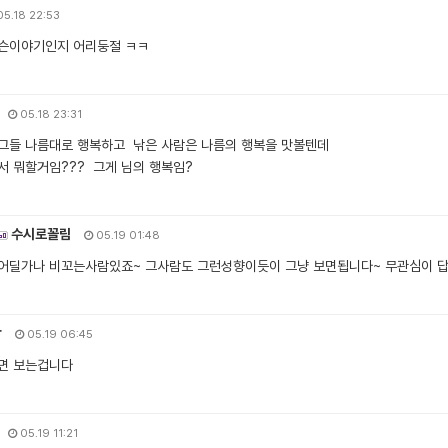
5.18 22:53
슨이야기인지 어리둥절 ㅋㅋ
05.18 23:31
그들 나름대로 행복하고 낚은 사람은 나름의 행복을 맛볼텐데
서 뭐할거임??? 그게 님의 행복임?
수시로꼴림
05.19 01:48
어딜가나 비꼬는사람있죠~ 그사람도 그런성향이듯이 그냥 보면됩니다~ 무관심이 답
r
05.19 06:45
면 보는겁니다
05.19 11:21