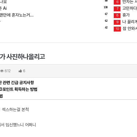
80
덥나요
안자는 
6
138
 Ai
고민하다
7
67
랜만에 혼자노는거...
휴가
8
62
ㅜ
나 꼴리
9
42
잠 안와서
10
가 사진하나올리고
612
6
 관련 긴급 공지사항
00포인트 획득하는 방법
법
 섹스하는걸 본척
해서 임신했느니 어쩌니