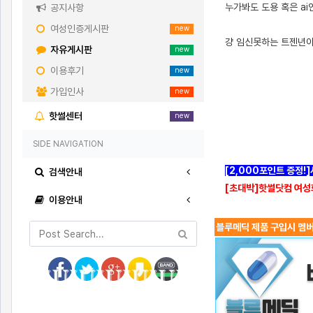
누가봐도 도용 혹은 a
공지사항
여성인증게시판
new
걍 임신못하는 트젠년이
자유게시판
new
이용후기
new
가입인사
new
핫썰센터
new
SIDE NAVIGATION
[2,000포인트 증정!
검색안내
[초대박]핫썰닷컴 여성
이용안내
블루메딕 제품 구입시 멤버