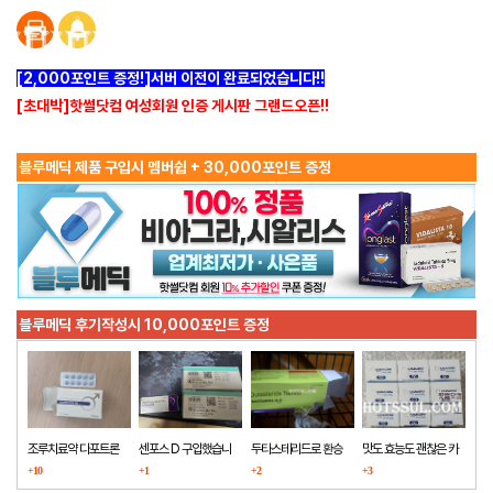
[2,000포인트 증정!]서버 이전이 완료되었습니다!!
[초대박]핫썰닷컴 여성회원 인증 게시판 그랜드오픈!!
블루메딕 제품 구입시 멤버쉽 + 30,000포인트 증정
블루메딕 후기작성시 10,000포인트 증정
조루치료약 다포트론
센포스 D 구입했습니
두타스테리드로 환승
맛도 효능도 괜찮은 카
구매했습니다
+10
다
+1
+2
마그라
+3