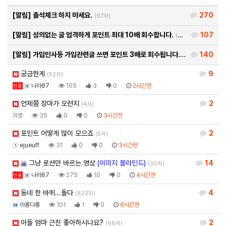
[알림]
출석체크 하지 마세요.
270
(97자)
[알림]
성의없는 글 엄격하게 포인트 최대 10배 회수합니다.
107
(26자)
[알림]
가입인사등 가입관련글 쓰면 포인트 3배로 회수됩니다.
140
(93자)
궁금한게
9
(52자)
나라87
105
3
0
2시간전
인증
언제쯤 장마가 오련지
2
(4자)
익명
35
0
0
3시간전
포인트 어떻게 많이 모으죠
2
(5자)
ejueuff
31
0
0
3시간전
그냥 로션만 바르는 영상
(이미지 블라인드)
14
(30자)
나라87
275
10
0
4시간전
인증
동네 한 바퀴...돌다
4
(822자)
아롱다롱
101
1
0
6시간전
아들 엄마 근친 좋아하시나요?
2
(66자)