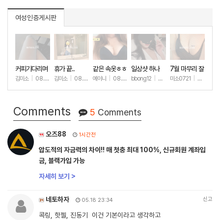
여성인증게시판
커피기다리며
휴가 끝..
같은 속옷ㅎㅎ
일상샷 하나
7월 마무리 잘
(안야함)
하세요🫶
김미소
|
08.08
김미소
|
08.07
예이니
|
08.04
bbong12
|
07.31
미소0721
|
07.31
+51
+194
+73
+90
+2
Comments
5
Comments
오즈88
1시간전
압도적의 자금력의 차이!! 매 첫충 최대 100%, 신규회원 계좌입
금, 블랙가입 가능
자세히 보기 >
네토하자
신고
05.18 23:34
콕링, 핫젤, 진동기 이건 기본이라고 생각하고