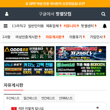
초 대박! 여성 인증 게시판이 오픈되었습니다!!
구글에서
핫썰닷컴
썰게
비아그라직구
일반인야동
제휴업체
커뮤니티
핫썰센터
공지사항
여성인증게시판
자유게시판
이용후기
가입인사
자유게시판
주간베스트
월간베스트
연간베스트
전체베스트
86
저만 이렇게 덥나요
1