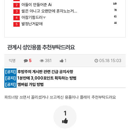
149
아들이 만들어준 Ai
2
78
썰은 아니고 오랜만에 혼자노는거...
3
65
아참기힘드러ㅜ
4
44
발정난거같애
5
관계시 성인용품 추천부탁드려요
익명
5
381
1
05.18 15:03
[공지]
후방주의 게시판 관련 긴급 공지사항
[공지]
1분만에 3,000포인트 획득하는 방법
[공지]
멤버쉽 가입 방법
파트너랑 쓰면서 꼴리셨거나 쓰고계신 용품이나 플레이 추천부탁드려요
1