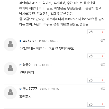
복면이나 마스크, 입마개, 섹시복장, 수갑 정도는 해볼만함
여기에 취향에 따라 딜도, 애널용품 무선진동팬티 같은게 좋고
낙서플용 펜, 욕설팬티, 일회용 문신 등등
좀 고급으로 간다면 네토라레니까 cuckold 나 hotwife를 암시
하는 발찌, 목걸이 따위는 결혼 기념일 선물로 좋을듯
0
waksior
신고
05.19 06:36
수갑,안대는 취향 아니여도 잘 맞더라구요
0
능금이
신고
05.19 16:10
우머나이저
0
쭈니7777
신고
05.19 23:35
흑인조ㅅ
0