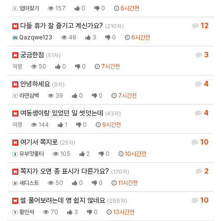
엄마찾기
157
0
0
6시간전
다들 휴가 잘 즐기고 계신가요?
12
(210자)
Qazqwe123
48
3
0
6시간전
궁금한점
3
(51자)
익명
50
0
0
7시간전
안녕하세요
4
(9자)
라면삼백
39
0
0
7시간전
여동생이랑 있었던 일 썻엇는데
4
(43자)
익명
144
1
0
9시간전
여기서 쪽지로
10
(25자)
유부맛좋타
105
2
0
10시간전
쪽지가 오면 종 표시가 다른가요?
2
(170자)
새디스트
50
0
0
11시간전
썰 풀어보려는데 영 쉽지 않네요
10
(268자)
황민석
70
3
0
13시간전