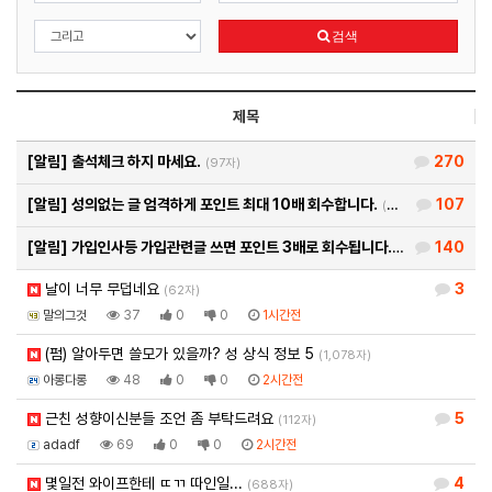
검색
제목
[알림]
출석체크 하지 마세요.
270
(97자)
[알림]
성의없는 글 엄격하게 포인트 최대 10배 회수합니다.
107
(26자)
[알림]
가입인사등 가입관련글 쓰면 포인트 3배로 회수됩니다.
140
(93자)
날이 너무 무덥네요
3
(62자)
말의그것
37
0
0
1시간전
(펌) 알아두면 쓸모가 있을까? 성 상식 정보 5
(1,078자)
아롱다롱
48
0
0
2시간전
근친 성향이신분들 조언 좀 부탁드려요
5
(112자)
adadf
69
0
0
2시간전
몇일전 와이프한테 ㄸㄲ 따인일...
4
(688자)