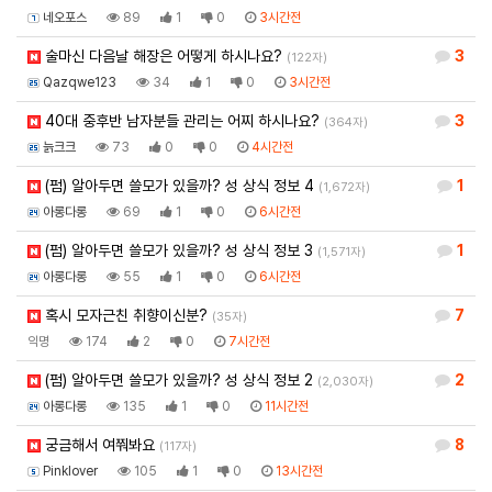
네오포스
89
1
0
3시간전
술마신 다음날 해장은 어떻게 하시나요?
3
(122자)
Qazqwe123
34
1
0
3시간전
40대 중후반 남자분들 관리는 어찌 하시나요?
3
(364자)
늙크크
73
0
0
4시간전
(펌) 알아두면 쓸모가 있을까? 성 상식 정보 4
1
(1,672자)
아롱다롱
69
1
0
6시간전
(펌) 알아두면 쓸모가 있을까? 성 상식 정보 3
1
(1,571자)
아롱다롱
55
1
0
6시간전
혹시 모자근친 취향이신분?
7
(35자)
익명
174
2
0
7시간전
(펌) 알아두면 쓸모가 있을까? 성 상식 정보 2
2
(2,030자)
아롱다롱
135
1
0
11시간전
궁금해서 여쭤봐요
8
(117자)
Pinklover
105
1
0
13시간전