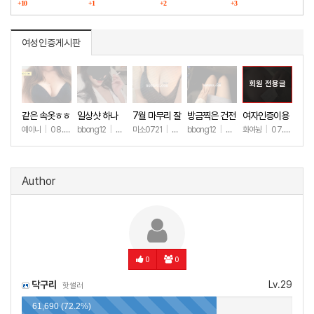
구매했습니다
+10
다
+1
+2
마그라
+3
여성인증게시판
회원 전용글
같은 속옷ㅎㅎ
일상샷 하나
7월 마무리 잘
방금찍은 건전
여자인증이용
하세요🫶
한 일상샷
ㅎㅎ
예이니
|
08.04
bbong12
|
07.31
미소0721
|
07.31
bbong12
|
07.28
화여뉭
|
07.27
+63
+88
+243
+89
+149
Author
0
0
닥구리
Lv.29
핫썰러
61,690 (72.2%)