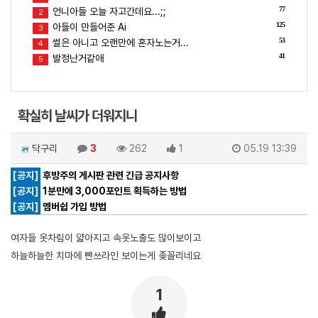
77
언니아들 오늘 자고간데요...;;
2
125
아들이 만들어준 Ai
3
53
썰은 아니고 오랜만에 혼자노는거...
4
41
발정난거같애
5
확실히 날씨가 더워지니
닥구리
3
262
1
05.19 13:39
[공지]
후방주의 게시판 관련 긴급 공지사항
[공지]
1분만에 3,000포인트 획득하는 방법
[공지]
멤버쉽 가입 방법
여자들 옷차림이 얇아지고 속옷노출도 많이보이고
하늘하늘한 치마에 빤쓰라인 보이는게 좆꼴리네요
1