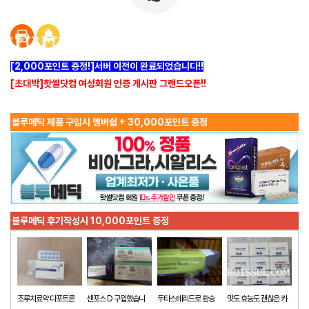
[2,000포인트 증정!]서버 이전이 완료되었습니다!!
[초대박]핫썰닷컴 여성회원 인증 게시판 그랜드오픈!!
블루메딕 제품 구입시 멤버쉽 + 30,000포인트 증정
블루메딕 후기작성시 10,000포인트 증정
조루치료약 다포트론
센포스 D 구입했습니
두타스테리드로 환승
맛도 효능도 괜찮은 카