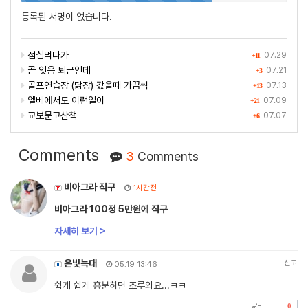
등록된 서명이 없습니다.
점심먹다가
07.29
+11
곧 잇음 퇴근인데
07.21
+3
골프연습장 (닭장) 갔을때 가끔씩
07.13
+13
엘베에서도 이런일이
07.09
+21
교보문고산책
07.07
+6
Comments
3
Comments
비아그라 직구
1시간전
비아그라 100정 5만원에 직구
자세히 보기 >
은빛늑대
신고
05.19 13:46
쉽게 쉽게 흥분하면 조루와요...ㅋㅋ
0