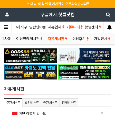
초 대박! 여성 인증 게시판이 오픈되었습니다!!
구글에서
핫썰닷컴
썰게
비아그라직구
일반인야동
제휴업체
커뮤니티
핫썰센터
공지사항
여성인증게시판
자유게시판
이용후기
가입인사
자유게시판
주간베스트
월간베스트
연간베스트
전체베스트
77
저만 이렇게 덥나요
1