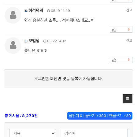
허걱덕덕
신고
05.19 14:49
쉽게 흥분하면 조루.... 적어둬야겠네요..ㅋ
0
모범생
신고
05.22 14:12
좋네요 ㅎㅎㅎ
0
로그인한 회원만 댓글 등록이 가능합니다.
총 게시물 : 8,270건
글읽기 0 | 글쓰기 +300 | 댓글쓰기 +30