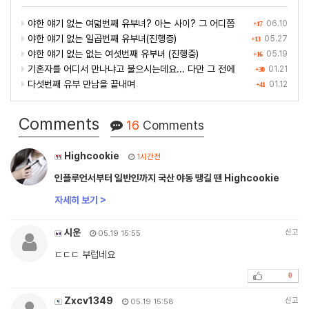
야한 얘기 없는 여덟번째 유부녀? 아는 사이? 그 어디쯤
06.10
+17
야한 얘기 없는 일곱번째 유부녀(진행증)
05.27
+13
야한 얘기 없는 없는 여섯번째 유부녀 (진행중)
05.19
+16
기혼자를 어디서 만나냐고 물으시는데요... 다만 그 전에
01.21
+30
다섯번째 유부 만남을 끝내며
01.12
+41
Comments
16
Comments
Highcookie
1시간전
인플루언서부터 일반인까지 국산 야동 땡길 땐 Highcookie
자세히 보기 >
시운
신고
05.19 15:55
ㄷㄷㄷ 부럽네요
0
Zxcv1349
신고
05.19 15:58