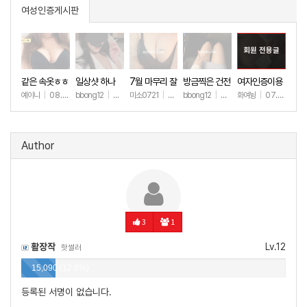
여성인증게시판
회원 전용글
같은 속옷ㅎㅎ
일상샷 하나
7월 마무리 잘
방금찍은 건전
여자인증이용
하세요🫶
한 일상샷
ㅎㅎ
예이니
|
08.04
bbong12
|
07.31
미소0721
|
07.31
bbong12
|
07.28
화여뉭
|
07.27
+60
+88
+242
+89
+149
Author
3
1
활장작
Lv.12
핫썰러
15,090 (12.6%)
등록된 서명이 없습니다.