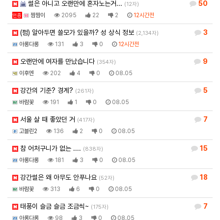
썰은 아니고 오랜만에 혼자노는거...
50
(12자)
짬짬이
2095
22
2
12시간전
인증
(펌) 알아두면 쓸모가 있을까? 성 상식 정보
3
(2,134자)
아롱다롱
131
3
0
12시간전
오랜만에 여자를 만났습니다
9
(354자)
이후엔
202
4
0
08.05
강간의 기준? 경계?
5
(261자)
바람꽃
191
1
0
08.05
서울 살 때 좋았던 거
7
(417자)
고블린2
136
2
0
08.05
참 어처구니가 없는 ....
15
(838자)
아롱다롱
181
3
0
08.05
강간썰은 왜 아무도 안푸나요
18
(52자)
바람꽃
313
6
0
08.05
태풍이 슬금 슬금 조금씩~
7
(175자)
아롱다롱
98
3
0
08.05