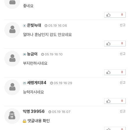
좋네요
0
은빛늑대
신고
05.19 16:06
얼마나 훈남인지 감도 안오네요
0
능금이
신고
05.19 16:10
부지런하시네요
0
세렝게티84
신고
05.19 16:29
능력자시네요
0
익명 39956
신고
05.19 18:07
댓글내용 확인
0