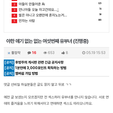
123
아들이 만들어준 Ai
2
74
언니아들 오늘 자고간데요...;;
3
50
썰은 아니고 오랜만에 혼자노는거...
4
103
안자는 사람
5
야한 얘기 없는 없는 여섯번째 유부녀 (진행중)
활장작
16
653
8
05.19 15:53
[공지]
후방주의 게시판 관련 긴급 공지사항
[공지]
1분만에 3,000포인트 획득하는 방법
[공지]
멤버쉽 가입 방법
댓글 선비질 하실분들은 글도 읽지 말고 뒤로 ㄱㄱ
예전 글 보셨는지 모르겠지만 전 섹스하러 유부녀를 만나지 않습니다. 서로 연
애의 즐거움을 느끼기 위해서이고 연애하면 섹스도 따라오니까요.