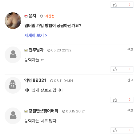
0
윤지
1시간전
멤버쉽 가입 방법이 궁금하신가요?
자세히 보기 >
전주남자
신고
05.23 22:32
능력자들 ㅠ
0
익명 89321
신고
06.11 04:54
재미있게 잘보고 갑니다
0
강철빤쓰찢어버려
신고
06.15 20:21
능력자는 너무 많다..
0