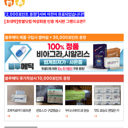
[2,000포인트 증정!]서버 이전이 완료되었습니다!!
[초대박]핫썰닷컴 여성회원 인증 게시판 그랜드오픈!!
블루메딕 제품 구입시 멤버쉽 + 30,000포인트 증정
블루메딕 후기작성시 10,000포인트 증정
조루치료약 다포트론
센포스 D 구입했습니
두타스테리드로 환승
맛도 효능도 괜찮은 카
구매했습니다
+9
다
+1
+2
마그라
+3