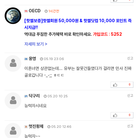
OECD
1시간전
[핫썰보증]핫썰회원 50,000원 & 핫썰닷컴 10,000 포인트 즉
시지급!!
역대급 푸짐한 추가혜택 바로 확인하세요.
가입코드 : 5252
자세히 보기 >
웅영
신고
05.19 23:06
이혼녀면 상관없는데... 유부는 잘못건들였다가 걸리면 민사 진짜
골로갑니다 -_-;; ㅎㄷㄷ
0
닥구리
신고
05.20 10:25
능력자시네요
0
멋진황제
신고
05.20 12:46
능력자~~