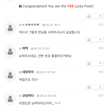
Congratulation! You win the
198
Lucky Point!
0
ㄴㅇㄹㅇㅇㅁ
신고
05.20 18:11
어디서 그렇게 만남을 시작하시는지 궁금합니다
0
까막
신고
05.20 21:52
능력자시네요. 언변 외모 출중하신가봐요
0
네토하자
신고
05.21 07:05
부럽군요 크으~
0
규상이다
신고
05.22 06:39
이정도면 능력자아신가여 ;; ㄷㄷ