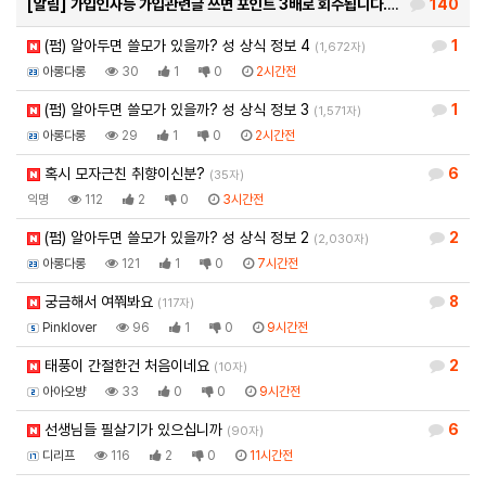
[알림]
가입인사등 가입관련글 쓰면 포인트 3배로 회수됩니다.
140
(93자)
(펌) 알아두면 쓸모가 있을까? 성 상식 정보 4
1
(1,672자)
아롱다롱
30
1
0
2시간전
(펌) 알아두면 쓸모가 있을까? 성 상식 정보 3
1
(1,571자)
아롱다롱
29
1
0
2시간전
혹시 모자근친 취향이신분?
6
(35자)
익명
112
2
0
3시간전
(펌) 알아두면 쓸모가 있을까? 성 상식 정보 2
2
(2,030자)
아롱다롱
121
1
0
7시간전
궁금해서 여쭤봐요
8
(117자)
Pinklover
96
1
0
9시간전
태풍이 간절한건 처음이네요
2
(10자)
아아오뱡
33
0
0
9시간전
선생님들 필살기가 있으십니까
6
(90자)
디리프
116
2
0
11시간전