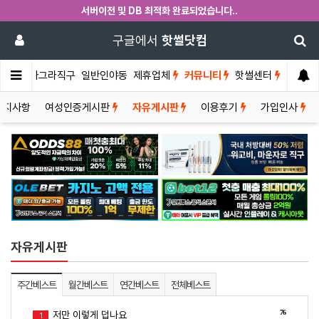
서버이전 및 DB 최적화 완료되었습니다..
구글에서
핫썰닷컴
썰게
비아그라직구
일반인야동
제휴업체
커뮤니티
핫썰센터
공지사항
여성인증게시판
자유게시판
이용후기
가입인사
자유게시판
주간베스트
월간베스트
연간베스트
전체베스트
76
저만 이렇게 덥나요
1