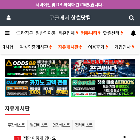
서버이전 및 DB 최적화 완료되었습니다..
구글에서
핫썰닷컴
썰게
비아그라직구
일반인야동
제휴업체
커뮤니티
핫썰센터
공지사항
여성인증게시판
자유게시판
이용후기
가입인사
자유게시판
주간베스트
월간베스트
연간베스트
전체베스트
80
저만 이렇게 덥나요
1