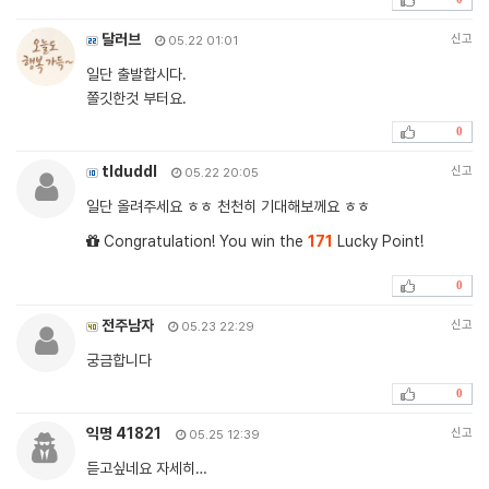
달러브
신고
05.22 01:01
일단 출발합시다.
쫄깃한것 부터요.
0
tlduddl
신고
05.22 20:05
일단 올려주세요 ㅎㅎ 천천히 기대해보께요 ㅎㅎ
Congratulation! You win the
171
Lucky Point!
0
전주남자
신고
05.23 22:29
궁금합니다
0
익명 41821
신고
05.25 12:39
듣고싶네요 자세히…