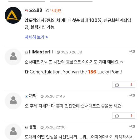
오즈88
1시간전
압도적의 자금력의 차이!! 매 첫충 최대 100%, 신규회원 계좌입
금, 블랙가입 가능
자세히 보기 >
lllMasterlll
신고
05.20 20:38
순서대로 가시죠 시간의 흐름으로 이야기도 기대 돼네요 ㅎ
Congratulation! You win the
186
Lucky Point!
1
까막
신고
05.20 21:48
오 주제 자체가 다 흥미 진진한데 순서대로도 좋을듯 해요
1
웅영
신고
05.20 22:30
도대체 어떤 인생을 사신겁니까....뭐....어마어마하게 화려하시네