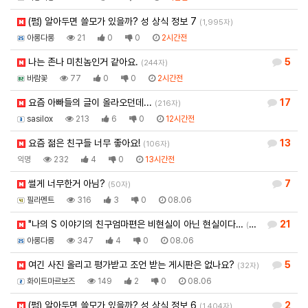
(펌) 알아두면 쓸모가 있을까? 성 상식 정보 7
(1,995자)
아롱다롱
21
0
0
2시간전
나는 존나 미친놈인거 같아요.
5
(244자)
바람꽃
77
0
0
2시간전
요즘 아빠들의 글이 올라오던데...
17
(216자)
sasilox
213
6
0
12시간전
요즘 젊은 친구들 너무 좋아요!
13
(106자)
익명
232
4
0
13시간전
썰게 너무한거 아님?
7
(50자)
필라멘트
316
3
0
08.06
"나의 S 이야기의 친구엄마편은 비현실이 아닌 현실이다…
21
(941자)
아롱다롱
347
4
0
08.06
여긴 사진 올리고 평가받고 조언 받는 게시판은 없나요?
5
(32자)
화이트마르보즈
149
2
0
08.06
(펌) 알아두면 쓸모가 있을까? 성 상식 정보 6
2
(1,404자)