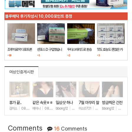
블루메딕 후기작성시 10,000포인트 증정
조루치료약 다포트론
센포스 D 구입했습니
두타스테리드로 환승
맛도 효능도 괜찮은 카
구매했습니다
+10
다
+1
+2
마그라
+3
여성인증게시판
휴가 끝..
같은 속옷ㅎㅎ
일상샷 하나
7월 마무리 잘
방금찍은 건전
하세요🫶
한 일상샷
김미소
|
08.07
예이니
|
08.04
bbong12
|
07.31
미소0721
|
07.31
bbong12
|
07.28
+94
+67
+89
+257
+8
Comments
16
Comments