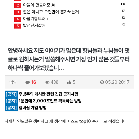
138
아들이 만들어준 Ai
2
67
썰은 아니고 오랜만에 혼자노는거...
3
62
아참기힘드러ㅜ
4
42
발정난거같애
5
안녕하세요 저도 이야기가 많은데 형님들과 누님들이 댓
글로 원하시는거 말씀해주시면 가장 인기 많은 것들부터
하나씩 풀어가보겠습니…
익명
16
438
5
05.20 20:17
[공지]
후방주의 게시판 관련 긴급 공지사항
[공지]
1분만에 3,000포인트 획득하는 방법
[공지]
멤버쉽 가입 방법
자세한 연도별은 생략하고 제 생각에 베스트 top10 순서대로 적겠습니다