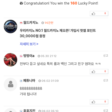
Congratulation! You win the
160
Lucky Point!
0
월드카지노
1시간전
우리카지노 NO.1 월드카지노 재오픈! 가입시 핫썰 포인트
30,0000점 증정
자세히 보기 >
멍멍이a
신고
05.30 21:12
전부다 듣고 싶네요 특히 룸과 백인 그리고 친구 엄마요 ㅋㅋ
0
페튜니아
신고
06.02 01:09
8888888888
기대 됩니다!
0
호호지진
신고
06.02 05:10