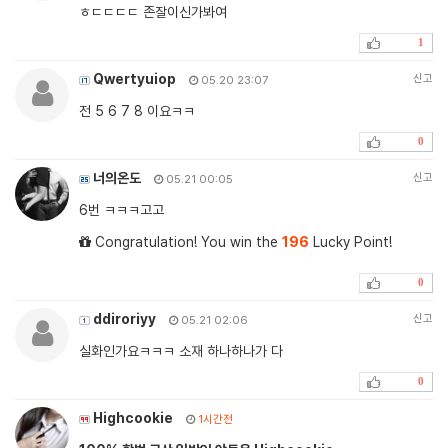
ㅎㄷㄷㄷㄷ 존잘이신가봐여
1
Qwertyuiop
신고
05.20 23:07
전 5 6 7 8 이요ㅋㅋ
0
너의온도
신고
05.21 00:05
6번 ㅋㅋㅋ고고
Congratulation! You win the
196
Lucky Point!
0
ddiroriyy
신고
05.21 02:06
실화인가요ㅋㅋㅋ 소재 하나하나가 다
0
Highcookie
1시간전