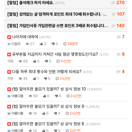
[알림]
출석체크 하지 마세요.
270
(97자)
[알림]
성의없는 글 엄격하게 포인트 최대 10배 회수합니다.
107
(26자)
[알림]
가입인사등 가입관련글 쓰면 포인트 3배로 회수됩니다.
140
(93자)
나이차에 대하여
7
(287자)
디딤이
27
3
0
38분전
유부분들 지금까지 거쳐간 사람 평균 몇명정도인가요?
8
(27자)
익명
59
0
0
1시간전
다들 하루 최대 횟수와 인원 어떻게 되세요?
4
(43자)
익명
35
1
0
1시간전
(펌) 알아두면 쓸모가 있을까? 성 상식 정보 10
(1,849자)
아롱다롱
30
0
0
2시간전
(펌) 알아두면 쓸모가 있을까? 성 상식 정보 9
(1,394자)
아롱다롱
14
0
0
2시간전
(펌) 알아두면 쓸모가 있을까? 성 상식 정보 8
(2,364자)
아롱다롱
13
0
0
2시간전