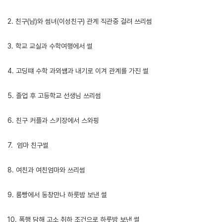
2. 친구(남)와 썸녀(이성친구) 관계 직관중 걸려 쓰리썸
3. 학교 교실과 수학여행에서 썰
4. 고딩떄 수학 과외썜과 내기로 이겨 관계를 가진 썰
5. 졸업 후 고등학교 선생님 쓰리썸
6. 친구 커플과 스키장에서 스와핑
7. 엄마 친구썰
8. 여친과 여친엄마와 쓰리썸
9. 룸빵에서 동창만나 하룻밤 보낸 썰
10. 폭행 담해 고소 취하 조건으로 하룻밤 보낸 썰