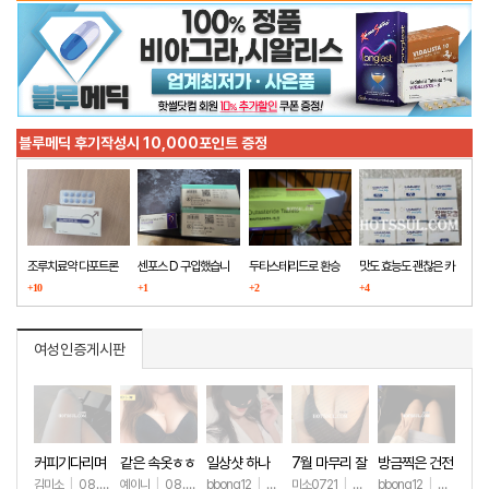
블루메딕 후기작성시 10,000포인트 증정
조루치료약 다포트론
센포스 D 구입했습니
두타스테리드로 환승
맛도 효능도 괜찮은 카
구매했습니다
+10
다
+1
+2
마그라
+4
여성인증게시판
커피기다리며
같은 속옷ㅎㅎ
일상샷 하나
7월 마무리 잘
방금찍은 건전
(안야함)
하세요🫶
한 일상샷
김미소
|
08.08
예이니
|
08.04
bbong12
|
07.31
미소0721
|
07.31
bbong12
|
07.28
+66
+78
+90
+266
+9