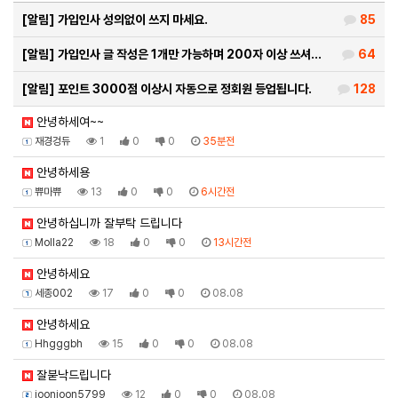
[알림]
가입인사 성의없이 쓰지 마세요.
85
[알림]
가입인사 글 작성은 1개만 가능하며 200자 이상 쓰셔…
64
[알림]
포인트 3000점 이상시 자동으로 정회원 등업됩니다.
128
안녕하세여~~
재경겅듀
1
0
0
35분전
안녕하세용
쀼마쀼
13
0
0
6시간전
안녕하십니까 잘부탁 드립니다
Molla22
18
0
0
13시간전
안녕하세요
세종002
17
0
0
08.08
안녕하세요
Hhgggbh
15
0
0
08.08
잘붇낙드립니다
joonjoon5799
12
0
0
08.08