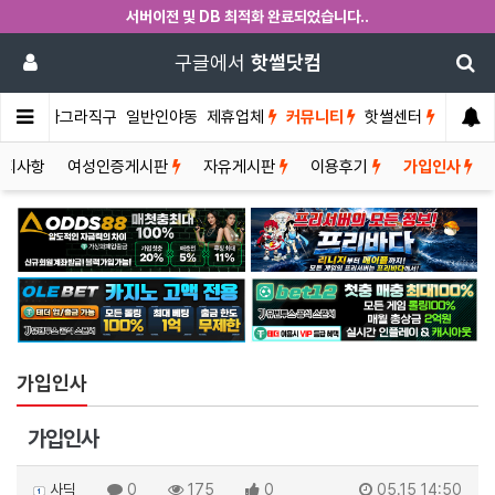
서버이전 및 DB 최적화 완료되었습니다..
구글에서
핫썰닷컴
썰게
비아그라직구
일반인야동
제휴업체
커뮤니티
핫썰센터
공지사항
여성인증게시판
자유게시판
이용후기
가입인사
가입인사
가입인사
사딕
0
175
0
05.15 14:50