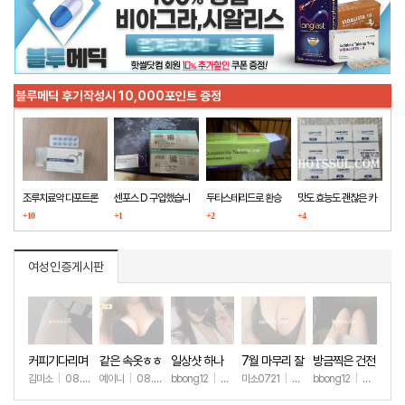
블루메딕 후기작성시 10,000포인트 증정
조루치료약 다포트론
센포스 D 구입했습니
두타스테리드로 환승
맛도 효능도 괜찮은 카
구매했습니다
+10
다
+1
+2
마그라
+4
여성인증게시판
커피기다리며
같은 속옷ㅎㅎ
일상샷 하나
7월 마무리 잘
방금찍은 건전
(안야함)
하세요🫶
한 일상샷
김미소
|
08.08
예이니
|
08.04
bbong12
|
07.31
미소0721
|
07.31
bbong12
|
07.28
+104
+78
+90
+266
+9