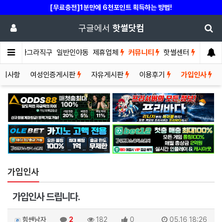
[무료충전]1분만에 6천포인트 획득하는 방법!
구글에서
핫썰닷컴
썰게
비아그라직구
일반인야동
제휴업체
커뮤니티
핫썰센터
공지사항
여성인증게시판
자유게시판
이용후기
가입인사
가입인사
가입인사 드립니다.
힘쌘남자
2
182
0
05.16 18:26