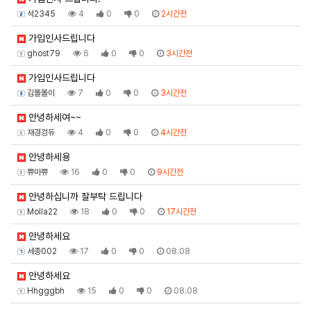
석2345
4
0
0
2시간전
가입인사드립니다
ghost79
6
0
0
3시간전
가입인사드립니다
김똘똘이
7
0
0
3시간전
안녕하세여~~
재경겅듀
4
0
0
4시간전
안녕하세용
쀼마쀼
16
0
0
9시간전
안녕하십니까 잘부탁 드립니다
Molla22
18
0
0
17시간전
안녕하세요
세종002
17
0
0
08.08
안녕하세요
Hhgggbh
15
0
0
08.08