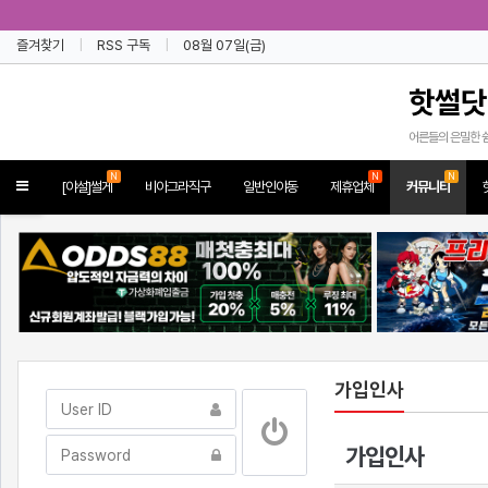
즐겨찾기
RSS 구독
08월 07일(금)
핫썰닷
어른들의 은밀한 
N
N
N
Toggle
[야설]썰게
비아그라직구
일반인야동
제휴업체
커뮤니티
navigation
가입인사
가입인사