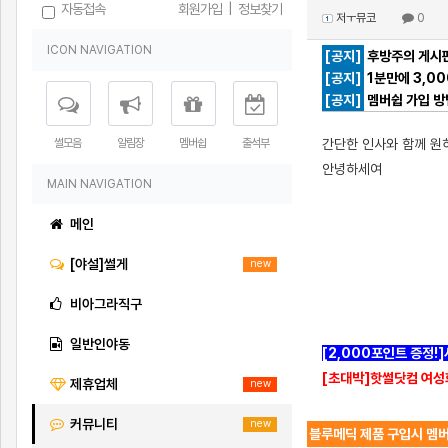
자동접속
회원가입
|
정보찾기
저ㅜ뮤코
0
ICON NAVIGATION
[공지]
후방주의 게시판
[공지]
1분만에 3,0
[공지]
멤버쉽 가입 방
썰모음
알림장
멤버쉽
출석부
간단한 인사와 함께 원
안녕하세여
MAIN NAVIGATION
메인
[야설]썰게
new
비아그라직구
일반인야동
[2,000포인트 증정!
[초대박]핫썰닷컴 여성
제휴업체
new
커뮤니티
new
블루메딕 제품 구입시 멤버