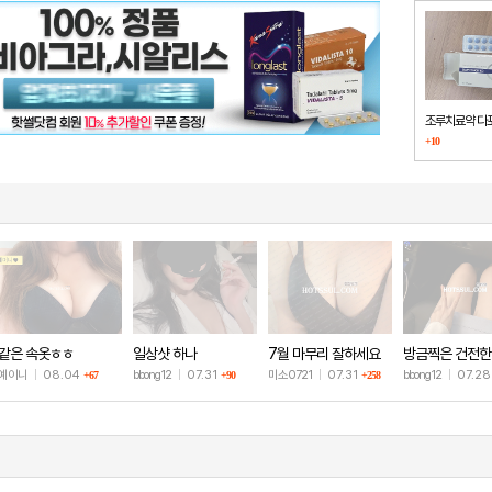
조루치료약 다
+10
했습니다
같은 속옷ㅎㅎ
일상샷 하나
7월 마무리 잘하세요
방금찍은 건전한
🫶
샷
예이니
|
08.04
bbong12
|
07.31
미소0721
|
07.31
bbong12
|
07.2
+67
+90
+258