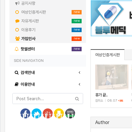
공지사항
여성인증게시판
new
자유게시판
new
이용후기
new
가입인사
new
핫썰센터
new
여성인증게시판
SIDE NAVIGATION
검색안내
이용안내
휴가 끝..
김미소
|
08.07
+106
Author