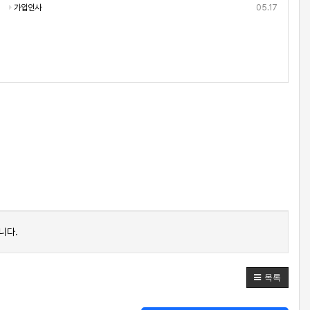
가입인사
05.17
니다.
목록