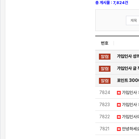
총 게시물 : 7,824건
번호
가입인사 성의
가입인사 글 
포인트 300
7824
가입인사 
7823
가입인사
7822
가입인사
7821
안녕하세