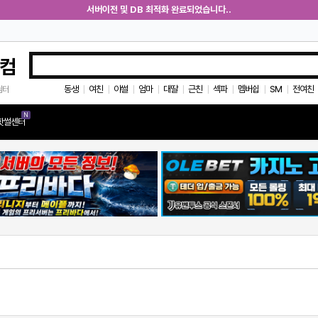
서버이전 및 DB 최적화 완료되었습니다..
컴
동생
여친
야썰
엄마
대딸
근친
섹파
멤버쉽
SM
전여친
쉼터
|
|
|
|
|
|
|
|
|
N
핫썰센터