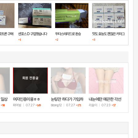
포트론 구매
센포스 D 구입했습니다
두타스테리드로 환승
맛도 효능도 괜찮은 카마그
+1
+2
+3
라
회원 전용글
 일상
여자인증이용ㅎㅎ
눈팅만 하다가 가입하
내눈에만 매끈한 각선
고 인증!
미
8
화여뉭
|
07.27
bbong12
|
07.27
리슬이
|
07.23
+90
+149
+171
+57