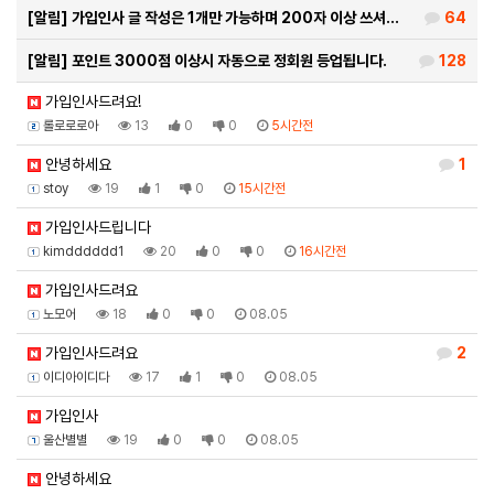
[알림]
가입인사 글 작성은 1개만 가능하며 200자 이상 쓰셔…
64
[알림]
포인트 3000점 이상시 자동으로 정회원 등업됩니다.
128
가입인사드려요!
롤로로로아
13
0
0
5시간전
안녕하세요
1
stoy
19
1
0
15시간전
가입인사드립니다
kimdddddd1
20
0
0
16시간전
가입인사드려요
노모어
18
0
0
08.05
가입인사드려요
2
이디아이디다
17
1
0
08.05
가입인사
울산별별
19
0
0
08.05
안녕하세요