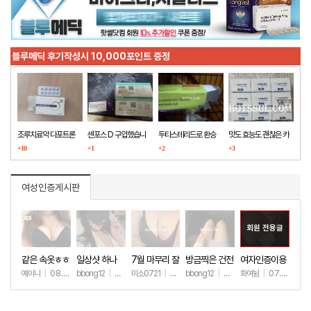
블루메딕 후기작성시 10,000포인트 증정
조루치료약 다포트론
센포스 D 구입했습니
두타스테리드로 환승
맛도 효능도 괜찮은 카
구매했습니다
+10
다
+1
+2
마그라
+3
여성인증게시판
회원 전용글
같은 속옷ㅎㅎ
일상샷 하나
7월 마무리 잘
방금찍은 건전
여자인증이용
하세요🫶
한 일상샷
ㅎㅎ
예이니
|
08.04
bbong12
|
07.31
미소0721
|
07.31
bbong12
|
07.28
화여뉭
|
07.27
+63
+88
+243
+89
+149