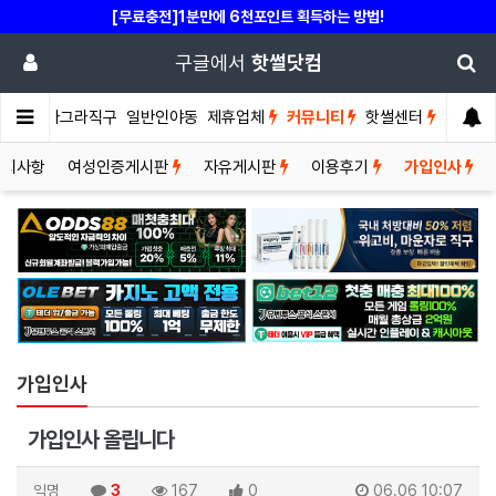
[무료충전]1분만에 6천포인트 획득하는 방법!
구글에서
핫썰닷컴
썰게
비아그라직구
일반인야동
제휴업체
커뮤니티
핫썰센터
공지사항
여성인증게시판
자유게시판
이용후기
가입인사
가입인사
가입인사 올립니다
익명
3
167
0
06.06 10:07