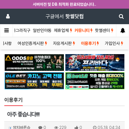
서버이전 및 DB 최적화 완료되었습니다..
구글에서
핫썰닷컴
썰게
비아그라직구
일반인야동
제휴업체
커뮤니티
핫썰센터
공지사항
여성인증게시판
자유게시판
이용후기
가입인사
이용후기
아주 좋습니다!!!
양지바른승
0
229
0
05.18 04:34