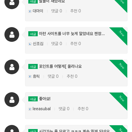
New
썰들이 재밌네요
새글
대마이
댓글 0
추천 0
|
|
New
이런 사이트를 너무 늦게 알았네요 젠장...
새글
신조김
댓글 0
추천 0
|
|
New
포인트를 어떻게[ 올리나요
새글
휴릭
댓글 0
추천 0
|
|
New
좋아요!
새글
leeasubal
댓글 0
추천 0
|
|
New
시간가는 줄 모르고 ㅋㅋㅋ 계속 읽게 되네요..
새글