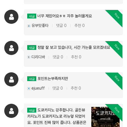
New
너무 재밌어요ㅎㅎ 자주 놀러올게요
새글
유부맛좋타
댓글 0
추천 0
|
|
New
정말 잘 보고 있습니다, 시간 가는줄 모르겠네요 ㅋㅋ
새글
디리디바
댓글 0
추천 0
|
|
New
포인트는부족하지만
새글
ejueuff
댓글 0
추천 0
|
|
New
도쿄카지노 강추합니다. 골든뷰
새글
카지노가 도쿄카지노로 리뉴엏 되었어
요. 포인트 진짜 많이 줍니다. 상품권은