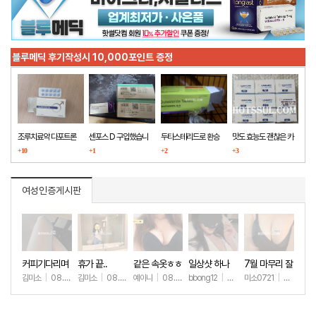
블루메딕 후기작성시 10,000포인트 증정
조루치료약 다포트론
센포스 D 구입했습니
두타스테리드로 환승
맛도 효능도 괜찮은 카
구매했습니다
+10
다
+1
+2
마그라
+3
여성인증게시판
커피기다리며
휴가 끝..
같은 속옷ㅎㅎ
일상샷 하나
7월 마무리 잘
(안야함)
하세요🫶
김미소
|
08.08
김미소
|
08.07
예이니
|
08.04
bbong12
|
07.31
미소0721
|
07.31
+39
+192
+72
+90
+2