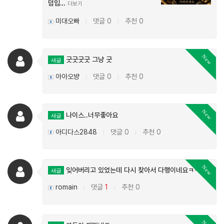
덤입…
더보기
미대오빠
댓글 0
추천 0
|
|
New
굿굿굿굿 그냥 굿
새글
아아오뱡
댓글 0
추천 0
|
|
New
나이스..너무좋아요
새글
아디다스2848
댓글 0
추천 0
|
|
New
잊어버리고 있었는데 다시 찾아서 다행이네요ㅋㅋ
새글
romain
댓글
1
추천 0
|
|