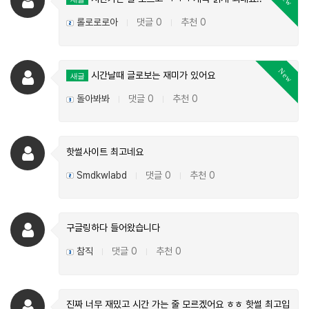
롤로로로아
댓글 0
추천 0
|
|
New
시간날때 글로보는 재미가 있어요
새글
돌아봐봐
댓글 0
추천 0
|
|
핫썰사이트 최고네요
Smdkwlabd
댓글 0
추천 0
|
|
구글링하다 들어왔습니다
참직
댓글 0
추천 0
|
|
진짜 너무 재밌고 시간 가는 줄 모르겠어요 ㅎㅎ 핫썰 최고입