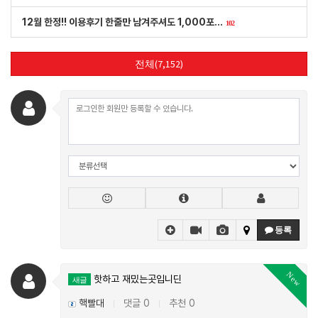
12월 한정!! 이용후기 한줄만 남겨주셔도 1,000포…
102
전체(7,152)
등록
New
핫하고 재밌는곳입니딘
새글
핵빨대
댓글 0
추천 0
|
|