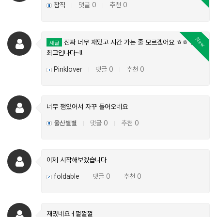
참직
댓글 0
추천 0
|
|
New
진짜 너무 재밌고 시간 가는 줄 모르겠어요 ㅎㅎ 핫썰
새글
최고입나다~!!
Pinklover
댓글 0
추천 0
|
|
너무 잼있어서 자꾸 들어오네요
울산별별
댓글 0
추천 0
|
|
이제 시작해보겠습니다
foldable
댓글 0
추천 0
|
|
재밌네요ㅓ껄껄껄