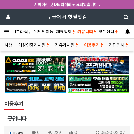
서버이전 및 DB 최적화 완료되었습니다..
구글에서
핫썰닷컴
썰게
비아그라직구
일반인야동
제휴업체
커뮤니티
핫썰센터
공지사항
여성인증게시판
자유게시판
이용후기
가입인사
이용후기
굿입니다
jjqqw
0
229
0
05.20 02:07