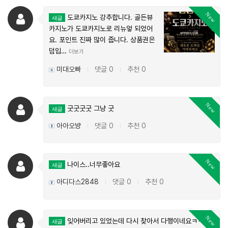
New
도쿄카지노 강추합니다. 골든뷰
새글
카지노가 도쿄카지노로 리뉴엏 되었어
요. 포인트 진짜 많이 줍니다. 상품권은
덤입…
더보기
미대오빠
댓글 0
추천 0
|
|
New
굿굿굿굿 그냥 굿
새글
아아오뱡
댓글 0
추천 0
|
|
New
나이스..너무좋아요
새글
아디다스2848
댓글 0
추천 0
|
|
New
잊어버리고 있었는데 다시 찾아서 다행이네요ㅋㅋ
새글