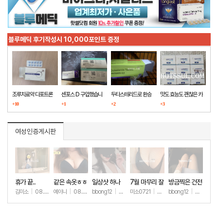
블루메딕 후기작성시 10,000포인트 증정
조루치료약 다포트론
센포스 D 구입했습니
두타스테리드로 환승
맛도 효능도 괜찮은 카
구매했습니다
+10
다
+1
+2
마그라
+3
여성인증게시판
휴가 끝..
같은 속옷ㅎㅎ
일상샷 하나
7월 마무리 잘
방금찍은 건전
하세요🫶
한 일상샷
김미소
|
08.07
예이니
|
08.04
bbong12
|
07.31
미소0721
|
07.31
bbong12
|
07.28
+188
+69
+90
+263
+9