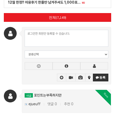
12월 한정!! 이용후기 한줄만 남겨주셔도 1,000포…
102
전체(7,149)
등록
New
포인트는부족하지만
새글
ejueuff
댓글 0
추천 0
|
|