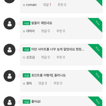
romain
댓글
1
추천 0
|
|
New
썰들이 재밌네요
새글
대마이
댓글 0
추천 0
|
|
New
이런 사이트를 너무 늦게 알았네요 젠장...
새글
신조김
댓글 0
추천 0
|
|
New
포인트를 어떻게[ 올리나요
새글
휴릭
댓글 0
추천 0
|
|
New
좋아요!
새글