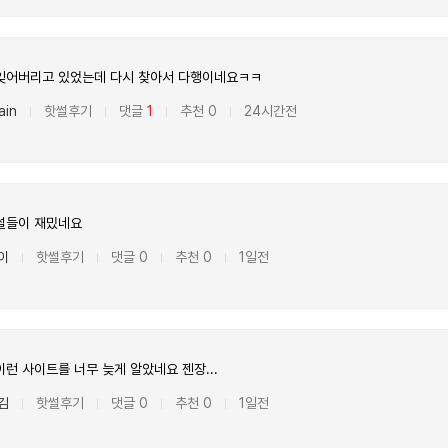
잊어버리고 있었는데 다시 찾아서 다행이네요ㅋㅋ
ain
핫썰후기
댓글
1
추천 0
24시간전
|
|
|
|
썰들이 재밌네요
이
핫썰후기
댓글 0
추천 0
1일전
|
|
|
|
런 사이트를 너무 늦게 알았네요 젠장...
김
핫썰후기
댓글 0
추천 0
1일전
|
|
|
|