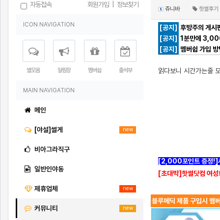
자동접속
회원가입
|
정보찾기
쥬니바
핫썰후기
ICON NAVIGATION
[공지]
후방주의 게시판
[공지]
1분만에 3,0
[공지]
멤버쉽 가입 방
썰모음
알림장
멤버쉽
출석부
읽다보니 시간가는줄 
MAIN NAVIGATION
메인
[야설]썰게
new
비아그라직구
[2,000포인트 증정!
일반인야동
[초대박]핫썰닷컴 여성
제휴업체
new
블루메딕 제품 구입시 멤버
커뮤니티
new