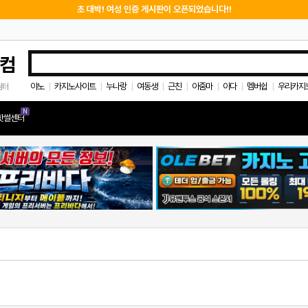
초 대박! 여성 인증 게시판이 오픈되었습니다!!
컴
야노
카지노사이트
누나랑
여동생
근친
아줌마
아다
멤버쉽
우리카지
쉼터
|
|
|
|
|
|
|
|
N
핫썰센터