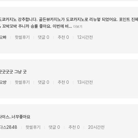
쿄카지노 강추합니다. 골든뷰카지노가 도쿄카지노로 리뉴엏 되었어요. 포인트 진짜 
 꼬박꼬박 주니까 승률 좋아요. 이번에 비…
더보기
오빠
핫썰후기
댓글 0
추천 0
12시간전
|
|
|
|
굿굿굿굿 그냥 굿
오뱡
핫썰후기
댓글 0
추천 0
13시간전
|
|
|
|
나이스..너무좋아요
다스2848
핫썰후기
댓글 0
추천 0
20시간전
|
|
|
|