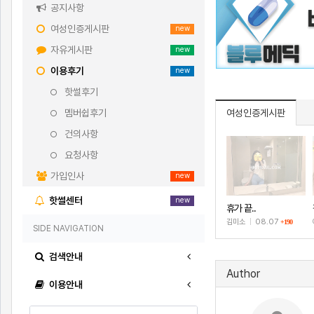
공지사항
여성인증게시판
new
자유게시판
new
이용후기
new
핫썰후기
멤버쉽후기
여성인증게시판
건의사항
요청사항
가입인사
new
핫썰센터
new
휴가 끝..
김미소
|
08.07
+190
SIDE NAVIGATION
검색안내
Author
이용안내