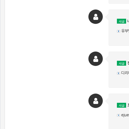
새글
유부
정
새글
디리
새글
ejue