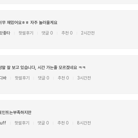
너무 재밌어요ㅎㅎ 자주 놀러올게요
맛좋타
핫썰후기
댓글 0
추천 0
2시간전
|
|
|
|
말 잘 보고 있습니다, 시간 가는줄 모르겠네요 ㅋㅋ
디바
핫썰후기
댓글 0
추천 0
3시간전
|
|
|
|
포인트는부족하지만
uff
핫썰후기
댓글 0
추천 0
8시간전
|
|
|
|