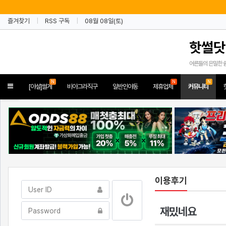
즐겨찾기
RSS 구독
08월 08일(토)
핫썰닷
어른들의 은밀한 
N
N
N
Toggle
[야설]썰게
비아그라직구
일반인야동
제휴업체
커뮤니티
navigation
이용후기
재밌네요