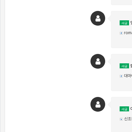
새글
rom
새글
대마
이
새글
신조