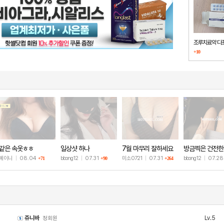
조루치료약 다
+10
했습니다
같은 속옷ㅎㅎ
일상샷 하나
7월 마무리 잘하세요
방금찍은 건전한
🫶
샷
예이니
|
08.04
bbong12
|
07.31
미소0721
|
07.31
bbong12
|
07.2
+71
+90
+264
쥬니바
Lv.5
정회원