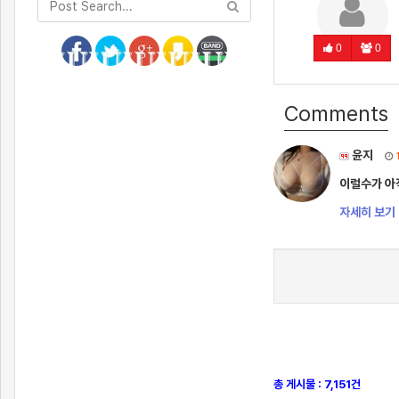
0
0
Comments
윤지
이럴수가 아
자세히 보기 
총 게시물 : 7,151건