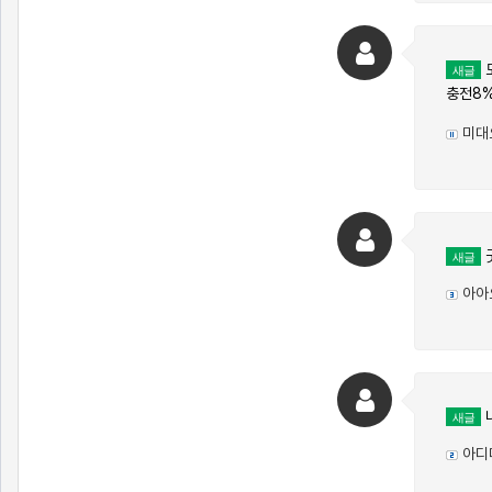
도
새글
충전8%
미대
새글
아아
새글
아디