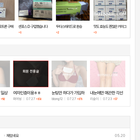
포트론 구매
센포스 D 구입했습니다
두타스테리드로 환승
맛도 효능도 괜찮은 카마그
+1
+2
+3
라
회원 전용글
 일상
여자인증이용ㅎㅎ
눈팅만 하다가 가입하
내눈에만 매끈한 각선
고 인증!
미
8
화여뉭
|
07.27
bbong12
|
07.27
리슬이
|
07.23
+92
+151
+171
+57
재밌네요
05.20