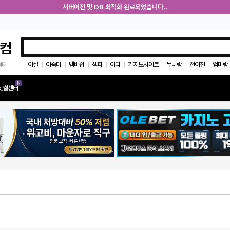
서버이전 및 DB 최적화 완료되었습니다..
컴
야설
아줌마
멤버쉽
섹파
아다
카지노사이트
누나랑
전여친
엄마랑
쉼터
|
|
|
|
|
|
|
|
N
핫썰센터