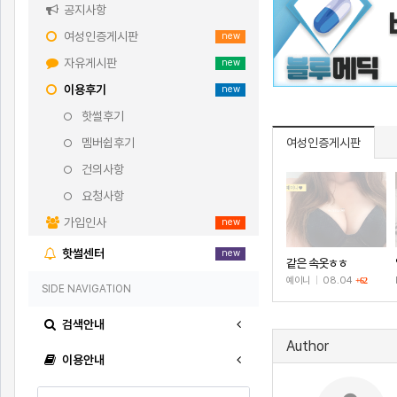
공지사항
여성인증게시판
new
자유게시판
new
이용후기
new
핫썰후기
멤버쉽후기
여성인증게시판
건의사항
요청사항
가입인사
new
핫썰센터
new
같은 속옷ㅎㅎ
예이니
|
08.04
+62
SIDE NAVIGATION
검색안내
Author
이용안내