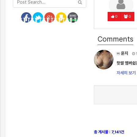
0
0
Comments
윤지
핫썰 멤버쉽
자세히 보기 
총 게시물 : 7,141건