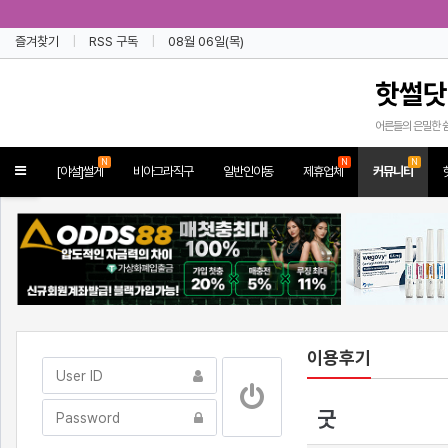
즐겨찾기
RSS 구독
08월 06일(목)
핫썰닷
어른들의 은밀한 
N
N
N
Toggle
[야설]썰게
비아그라직구
일반인야동
제휴업체
커뮤니티
navigation
이용후기
굿