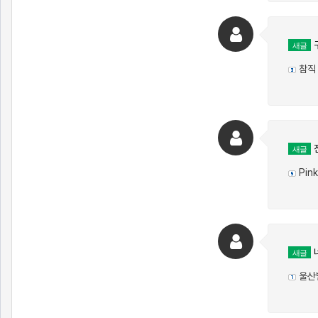
새글
참직
진
새글
Pink
새글
울산