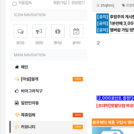
자동접속
회원가입
|
정보찾기
zhqhncj
핫썰
ICON NAVIGATION
[공지]
후방주의 게시판
[공지]
1분만에 3,0
[공지]
멤버쉽 가입 방
썰모음
알림장
멤버쉽
출석부
굿
MAIN NAVIGATION
메인
[야설]썰게
new
비아그라직구
[2,000포인트 증정!
일반인야동
[초대박]핫썰닷컴 여성
제휴업체
new
블루메딕 제품 구입시 멤버
커뮤니티
new