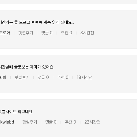
간가는 줄 모르고 ㅋㅋㅋ 계속 읽게 되네요..
로로아
핫썰후기
댓글 0
추천 0
3시간전
|
|
|
|
시간날때 글로보는 재미가 있어요
봐봐
핫썰후기
댓글 0
추천 0
18시간전
|
|
|
|
핫썰사이트 최고네요
kwlabd
핫썰후기
댓글 0
추천 0
22시간전
|
|
|
|