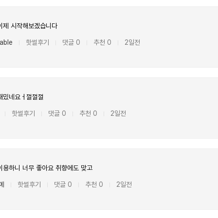
이제 시작해보겠습니다
able
핫썰후기
댓글 0
추천 0
2일전
|
|
|
|
재밌네요ㅓ껄껄껄
핫썰후기
댓글 0
추천 0
2일전
|
|
|
|
이용하니 너무 좋아요 취향에도 맞고
메
핫썰후기
댓글 0
추천 0
2일전
|
|
|
|