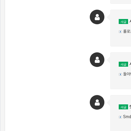
시
새글
롤로
새글
돌아
새글
Smd