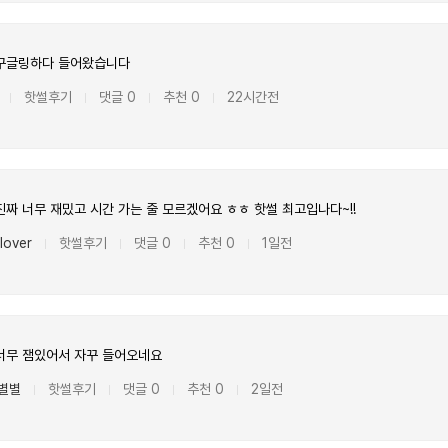
구글링하다 들어왔습니다
핫썰후기
댓글 0
추천 0
22시간전
|
|
|
|
짜 너무 재밌고 시간 가는 줄 모르겠어요 ㅎㅎ 핫썰 최고입나다~!!
lover
핫썰후기
댓글 0
추천 0
1일전
|
|
|
|
너무 잼있어서 자꾸 들어오네요
별별
핫썰후기
댓글 0
추천 0
2일전
|
|
|
|