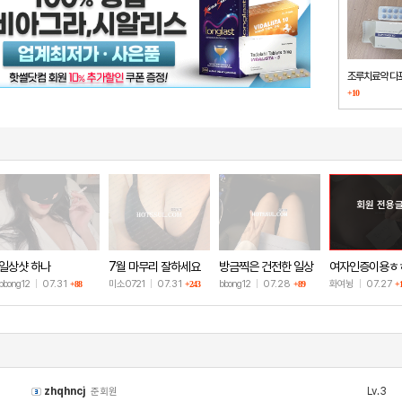
조루치료약 다
+10
했습니다
회원 전용
일상샷 하나
7월 마무리 잘하세요
방금찍은 건전한 일상
여자인증이용ㅎ
🫶
샷
bbong12
|
07.31
미소0721
|
07.31
bbong12
|
07.28
화여뉭
|
07.27
+88
+243
+89
+
zhqhncj
Lv.3
준회원