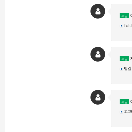
새글
fold
새글
뱅길
새글
고고