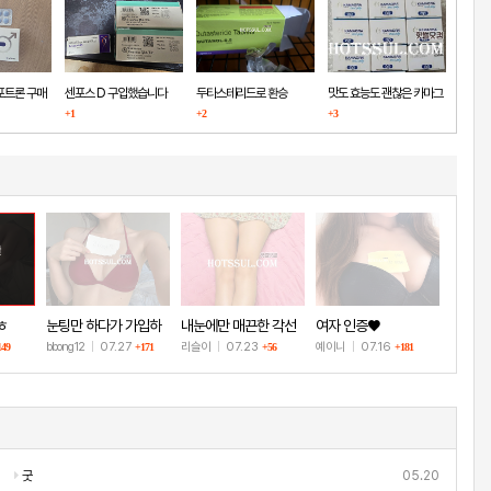
포트론 구매
센포스 D 구입했습니다
두타스테리드로 환승
맛도 효능도 괜찮은 카마그
+1
+2
+3
라
글
ㅎ
눈팅만 하다가 가입하
내눈에만 매끈한 각선
여자 인증♥
고 인증!
미
bbong12
|
07.27
리슬이
|
07.23
예이니
|
07.16
149
+171
+56
+181
굿
05.20