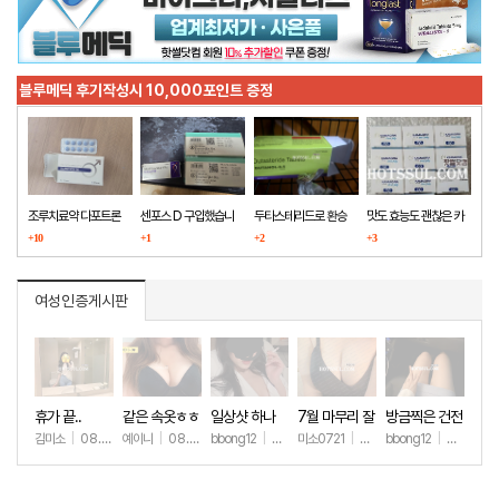
블루메딕 후기작성시 10,000포인트 증정
조루치료약 다포트론
센포스 D 구입했습니
두타스테리드로 환승
맛도 효능도 괜찮은 카
구매했습니다
+10
다
+1
+2
마그라
+3
여성인증게시판
휴가 끝..
같은 속옷ㅎㅎ
일상샷 하나
7월 마무리 잘
방금찍은 건전
하세요🫶
한 일상샷
김미소
|
08.07
예이니
|
08.04
bbong12
|
07.31
미소0721
|
07.31
bbong12
|
07.28
+190
+71
+90
+264
+9