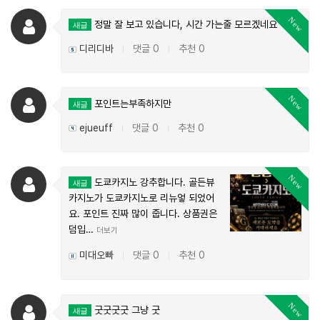
New
정말 잘 보고 있습니다, 시간 가는줄 모르겠네요 ㅋㅋ
새글
디리디바
댓글 0
추천 0
|
|
New
포인트는부족하지만
새글
ejueuff
댓글 0
추천 0
|
|
New
도쿄카지노 강추합니다. 골든뷰
새글
카지노가 도쿄카지노로 리뉴엏 되었어
요. 포인트 진짜 많이 줍니다. 상품권은
덤입…
더보기
미대오빠
댓글 0
추천 0
|
|
New
굿굿굿굿 그냥 굿
새글