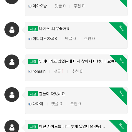
아아오뱡
댓글 0
추천 0
|
|
New
나이스..너무좋아요
새글
아디다스2848
댓글 0
추천 0
|
|
New
잊어버리고 있었는데 다시 찾아서 다행이네요ㅋㅋ
새글
romain
댓글
1
추천 0
|
|
New
썰들이 재밌네요
새글
대마이
댓글 0
추천 0
|
|
New
이런 사이트를 너무 늦게 알았네요 젠장...
새글