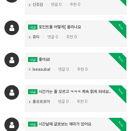
신조김
댓글 0
추천 0
|
|
New
포인트를 어떻게[ 올리나요
새글
휴릭
댓글 0
추천 0
|
|
New
좋아요!
새글
leeasubal
댓글 0
추천 0
|
|
New
시간가는 줄 모르고 ㅋㅋㅋ 계속 읽게 되네요..
새글
롤로로로아
댓글 0
추천 0
|
|
New
시간날때 글로보는 재미가 있어요
새글