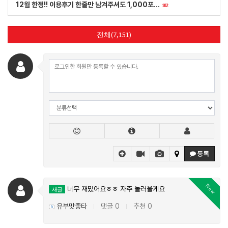
12월 한정!! 이용후기 한줄만 남겨주셔도 1,000포…
102
전체(7,151)
등록
New
너무 재밌어요ㅎㅎ 자주 놀러올게요
새글
유부맛좋타
댓글 0
추천 0
|
|