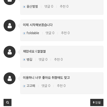
울산별별
댓글 0
추천 0
|
|
이제 시작해보겠습니다
foldable
댓글 0
추천 0
|
|
재밌네요ㅓ껄껄껄
뱅길
댓글 0
추천 0
|
|
이용하니 너무 좋아요 취향에도 맞고
고고메
댓글 0
추천 0
|
|
정렬