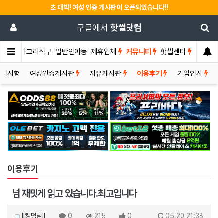
초 대박! 여성 인증 게시판이 오픈되었습니다!!
구글에서
핫썰닷컴
썰게
비아그라직구
일반인야동
제휴업체
커뮤니티
핫썰센터
공지사항
여성인증게시판
자유게시판
이용후기
가입인사
이용후기
넘 재밋게 읽고 있습니다.최고입니다
ll킹덤님ll
0
215
0
05.20 21:38