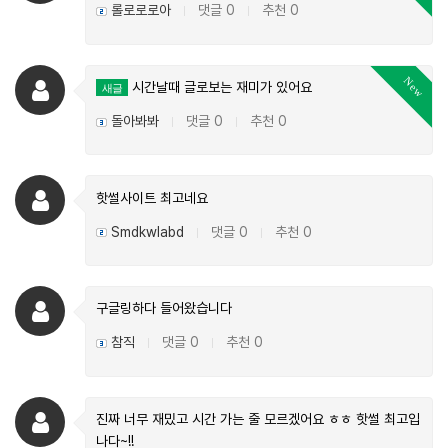
롤로로로아
댓글 0
추천 0
|
|
New
시간날때 글로보는 재미가 있어요
새글
돌아봐봐
댓글 0
추천 0
|
|
핫썰사이트 최고네요
Smdkwlabd
댓글 0
추천 0
|
|
구글링하다 들어왔습니다
참직
댓글 0
추천 0
|
|
진짜 너무 재밌고 시간 가는 줄 모르겠어요 ㅎㅎ 핫썰 최고입
나다~!!