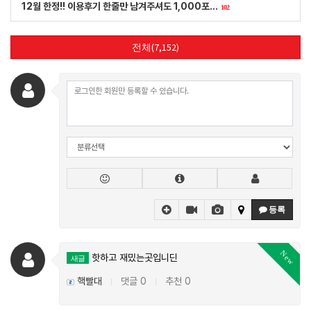
12월 한정!! 이용후기 한줄만 남겨주셔도 1,000포…
102
전체(7,152)
등록
New
핫하고 재밌는곳입니딘
새글
핵빨대
댓글 0
추천 0
|
|