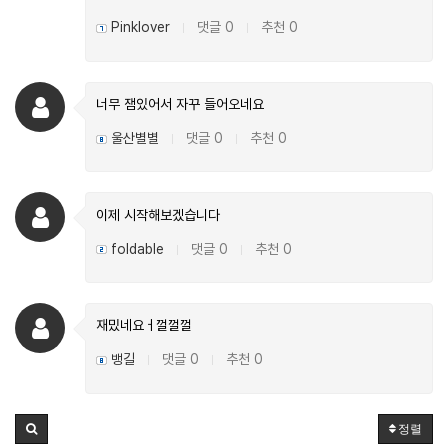
Pinklover
댓글 0
추천 0
|
|
너무 잼있어서 자꾸 들어오네요
울산별별
댓글 0
추천 0
|
|
이제 시작해보겠습니다
foldable
댓글 0
추천 0
|
|
재밌네요ㅓ껄껄껄
뱅길
댓글 0
추천 0
|
|
정렬