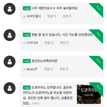
New
너무 재밌어요ㅎㅎ 자주 놀러올게요
새글
유부맛좋타
댓글 0
추천 0
|
|
New
정말 잘 보고 있습니다, 시간 가는줄 모르겠네요 ㅋㅋ
새글
디리디바
댓글 0
추천 0
|
|
New
포인트는부족하지만
새글
ejueuff
댓글 0
추천 0
|
|
New
도쿄카지노 강추합니다. 골든뷰
새글
카지노가 도쿄카지노로 리뉴엏 되었어
요. 포인트 진짜 많이 줍니다. 상품권은
덤입…
더보기