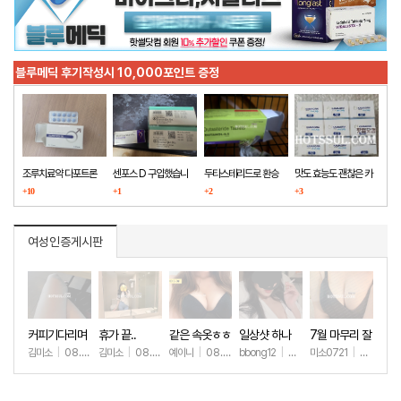
블루메딕 후기작성시 10,000포인트 증정
조루치료약 다포트론
센포스 D 구입했습니
두타스테리드로 환승
맛도 효능도 괜찮은 카
구매했습니다
+10
다
+1
+2
마그라
+3
여성인증게시판
커피기다리며
휴가 끝..
같은 속옷ㅎㅎ
일상샷 하나
7월 마무리 잘
(안야함)
하세요🫶
김미소
|
08.08
김미소
|
08.07
예이니
|
08.04
bbong12
|
07.31
미소0721
|
07.31
+42
+194
+72
+90
+2