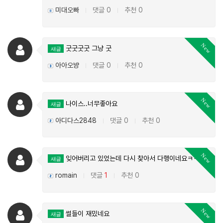
미대오빠
댓글 0
추천 0
|
|
New
굿굿굿굿 그냥 굿
새글
아아오뱡
댓글 0
추천 0
|
|
New
나이스..너무좋아요
새글
아디다스2848
댓글 0
추천 0
|
|
New
잊어버리고 있었는데 다시 찾아서 다행이네요ㅋㅋ
새글
romain
댓글
1
추천 0
|
|
New
썰들이 재밌네요
새글