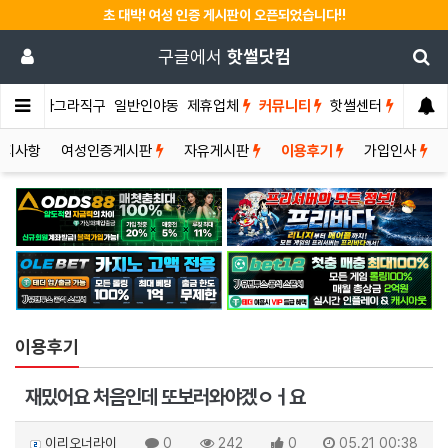
초 대박! 여성 인증 게시판이 오픈되었습니다!!
구글에서
핫썰닷컴
썰게
비아그라직구
일반인야동
제휴업체
커뮤니티
핫썰센터
공지사항
여성인증게시판
자유게시판
이용후기
가입인사
이용후기
재밌어요 처음인데 또보러와야겠ㅇㅓ요
이리오너라이
0
242
0
05.21 00:38