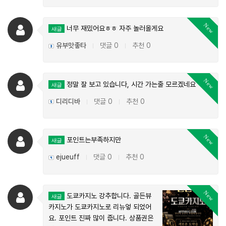
New
너무 재밌어요ㅎㅎ 자주 놀러올게요
새글
유부맛좋타
댓글 0
추천 0
|
|
New
정말 잘 보고 있습니다, 시간 가는줄 모르겠네요 ㅋㅋ
새글
디리디바
댓글 0
추천 0
|
|
New
포인트는부족하지만
새글
ejueuff
댓글 0
추천 0
|
|
New
도쿄카지노 강추합니다. 골든뷰
새글
카지노가 도쿄카지노로 리뉴엏 되었어
요. 포인트 진짜 많이 줍니다. 상품권은