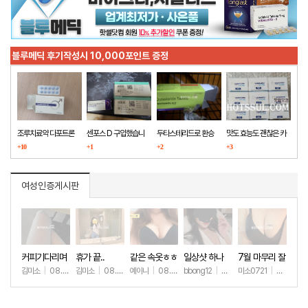
블루메딕 후기작성시 10,000포인트 증정
조루치료약 다포트론
센포스 D 구입했습니
두타스테리드로 환승
맛도 효능도 괜찮은 카
구매했습니다
+10
다
+1
+2
마그라
+3
여성인증게시판
커피기다리며
휴가 끝..
같은 속옷ㅎㅎ
일상샷 하나
7월 마무리 잘
(안야함)
하세요🫶
김미소
|
08.08
김미소
|
08.07
예이니
|
08.04
bbong12
|
07.31
미소0721
|
07.31
+40
+193
+72
+90
+2