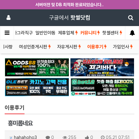
서버이전 및 DB 최적화 완료되었습니다..
구글에서
핫썰닷컴
썰게
비아그라직구
일반인야동
제휴업체
커뮤니티
핫썰센터
공지사항
여성인증게시판
자유게시판
이용후기
가입인사
이용후기
흥미롭네요
hahahoho3
0
255
0
05.21 07:51