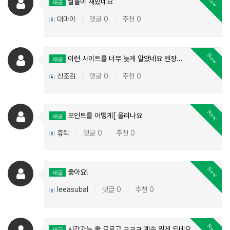
New
썰들이 재밌네요
새글
대마이
댓글 0
추천 0
|
|
New
이런 사이트를 너무 늦게 알았네요 젠장...
새글
신조김
댓글 0
추천 0
|
|
New
포인트를 어떻게[ 올리나요
새글
휴릭
댓글 0
추천 0
|
|
New
좋아요!
새글
leeasubal
댓글 0
추천 0
|
|
New
시간가는 줄 모르고 ㅋㅋㅋ 계속 읽게 되네요..
새글