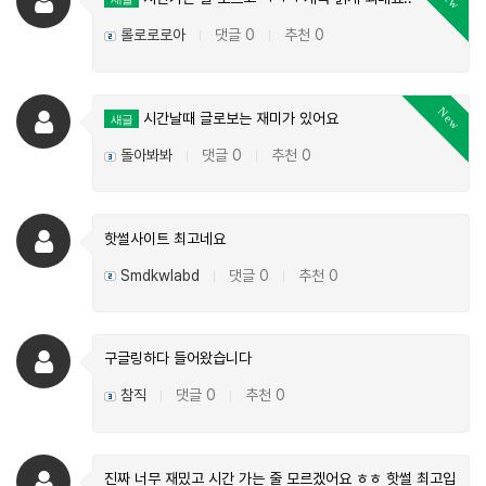
롤로로로아
댓글 0
추천 0
|
|
New
시간날때 글로보는 재미가 있어요
새글
돌아봐봐
댓글 0
추천 0
|
|
핫썰사이트 최고네요
Smdkwlabd
댓글 0
추천 0
|
|
구글링하다 들어왔습니다
참직
댓글 0
추천 0
|
|
진짜 너무 재밌고 시간 가는 줄 모르겠어요 ㅎㅎ 핫썰 최고입