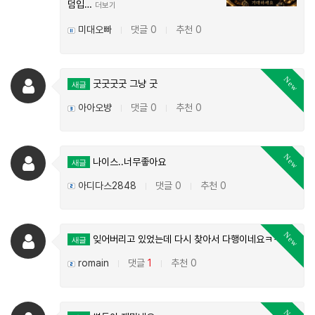
덤입…
더보기
미대오빠
댓글 0
추천 0
|
|
New
굿굿굿굿 그냥 굿
새글
아아오뱡
댓글 0
추천 0
|
|
New
나이스..너무좋아요
새글
아디다스2848
댓글 0
추천 0
|
|
New
잊어버리고 있었는데 다시 찾아서 다행이네요ㅋㅋ
새글
romain
댓글
1
추천 0
|
|