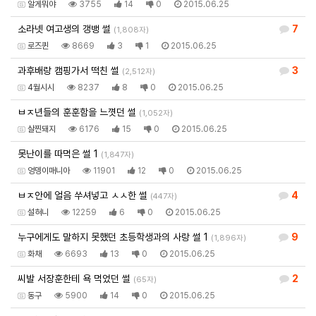
알게뭐야
3755
14
0
2015.06.25
소라넷 여고생의 갱뱅 썰
7
(1,808자)
로즈퀸
8669
3
1
2015.06.25
과후배랑 캠핑가서 떡친 썰
3
(2,512자)
4월시시
8237
8
0
2015.06.25
ㅂㅈ년들의 훈훈함을 느꼇던 썰
(1,052자)
살찐돼지
6176
15
0
2015.06.25
못난이를 따먹은 썰 1
(1,847자)
엉뎅이매니아
11901
12
0
2015.06.25
ㅂㅈ안에 얼음 쑤셔넣고 ㅅㅅ한 썰
4
(447자)
설혀니
12259
6
0
2015.06.25
누구에게도 말하지 못했던 초등학생과의 사랑 썰 1
9
(1,896자)
화채
6693
13
0
2015.06.25
씨발 서장훈한테 욕 먹었던 썰
2
(65자)
동구
5900
14
0
2015.06.25