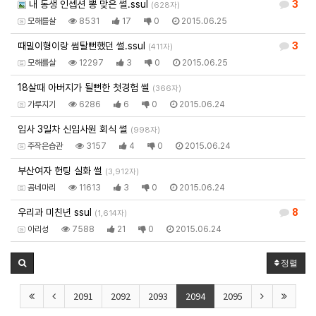
내 동생 인셉션 뽕 맞은 썰.ssul
3
(628자)
모해를살
8531
17
0
2015.06.25
때밀이형이랑 썸탈뻔했던 썰.ssul
3
(411자)
모해를살
12297
3
0
2015.06.25
18살때 아버지가 될뻔한 첫경험 썰
(366자)
가루지기
6286
6
0
2015.06.24
입사 3일차 신입사원 회식 썰
(998자)
주작은습관
3157
4
0
2015.06.24
부산여자 헌팅 실화 썰
(3,912자)
곰네마리
11613
3
0
2015.06.24
우리과 미친년 ssul
8
(1,614자)
아리성
7588
21
0
2015.06.24
정렬
2091
2092
2093
2094
2095