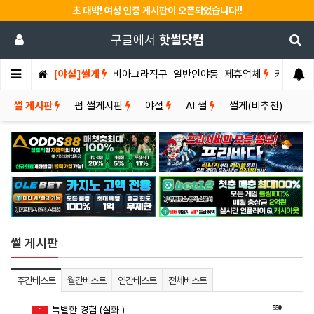
초 대박! 여성 인증 게시판이 오픈되었습니다!!
구글에서
핫썰닷컴
[야설]썰게
비아그라직구
일반인야동
제휴업체
커뮤니티
썰 게시판
펌 썰게시판
야설
AI 썰
썰게(비추천)
썰 게시판
주간베스트
월간베스트
연간베스트
전체베스트
550
특별한 경험 (실화 )
1