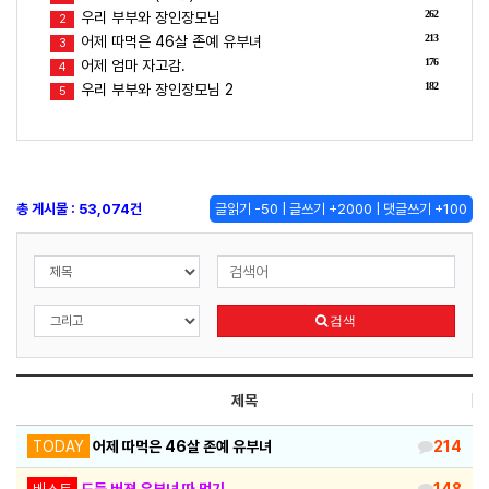
262
우리 부부와 장인장모님
2
213
어제 따먹은 46살 존예 유부녀
3
176
어제 엄마 자고감.
4
182
우리 부부와 장인장모님 2
5
총 게시물 : 53,074건
글읽기 -50 | 글쓰기 +2000 | 댓글쓰기 +100
검색
제목
TODAY
어제 따먹은 46살 존예 유부녀
214
베스트
도둑 버젼 유부녀 따 먹기.
148