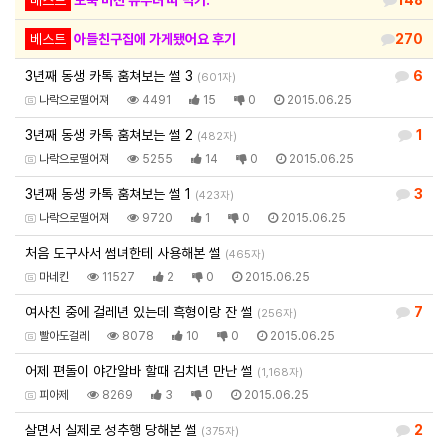
베스트
아들친구집에 가게됐어요 후기
270
3년째 동생 카톡 훔쳐보는 썰 3
6
(601자)
나락으로떨어져
4491
15
0
2015.06.25
3년째 동생 카톡 훔쳐보는 썰 2
1
(482자)
나락으로떨어져
5255
14
0
2015.06.25
3년째 동생 카톡 훔쳐보는 썰 1
3
(423자)
나락으로떨어져
9720
1
0
2015.06.25
처음 도구사서 썸녀한테 사용해본 썰
(465자)
마네킨
11527
2
0
2015.06.25
여사친 중에 걸레년 있는데 흑형이랑 잔 썰
7
(256자)
빨아도걸레
8078
10
0
2015.06.25
어제 편돌이 야간알바 할때 김치년 만난 썰
(1,168자)
피아제
8269
3
0
2015.06.25
살면서 실제로 성추행 당해본 썰
2
(375자)