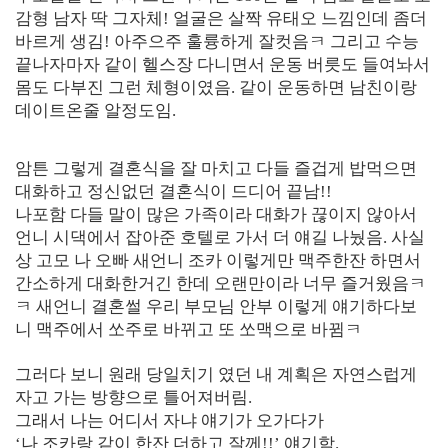
감형 남자 딱 그자체! 얼굴은 살짝 유태오 느낌인데 좀더
바르게 생김! 아주으주 훌륭하게 잘컷음ㅋ 그리고 수능
끝나자마자 같이 헬스장 다니면서 운동 버릇도 들여놔서
몸도 다부진 그런 체형이였음. 같이 운동하면 남친이랑
데이트온줄 알정도임.
[출처]
조카 아다 깨준썰 ( 야설 | 은꼴사 | 썰모음 | 성인썰 - 핫썰닷컴)
?bo_table=ssul19&wr_id=1063995
스포츠토토
암튼 그렇게 결혼식을 잘 마치고 다들 즐겁게 밥먹으면
대화하고 정신없던 결혼식이 드디어 끝남!!
나포함 다들 말이 많은 가족이라 대화가 끊이지 않아서
언니 시댁에서 잡아준 호텔로 가서 더 얘길 나눴음. 사실
상 고모 나 오빠 새언니 조카 이렇게만 맥주한잔 하면서
간소하게 대화한거긴 한데 오랜만이라 너무 즐거웠음ㅋ
ㅋ 새언니 결혼썰 우리 부모님 안부 이렇게 얘기하다보
니 맥주에서 쏘주로 바뀌고 또 쏘맥으로 바뀜ㅋ
그러다 보니 원래 당일치기 였던 내 계획은 자연스럽게
자고 가는 방향으로 틀어져버림.
그래서 나는 어디서 자냐 얘기가 오가다가
‘나 조카랑 같이 한잔 더하고 잘께!!’ 얘기함.