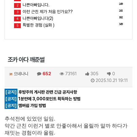
249
나쁜아빠입니다.
2
241
이런 근친 제가 처음 인가요??
3
182
나쁜아빠입니다(2)
4
349
특별한 경험 (실화 )
5
조카 아다 깨준썰
으네나니
652
73161
305
0
2025.10.21 19:11
[공지]
후방주의 게시판 관련 긴급 공지사항
[공지]
1분만에 3,000포인트 획득하는 방법
[공지]
멤버쉽 가입 방법
추석전에 있었던 일임.
약간 근친 이런거 별로 안좋아해서 올릴까 말까 하다가
재밋는 경험이라 올림.