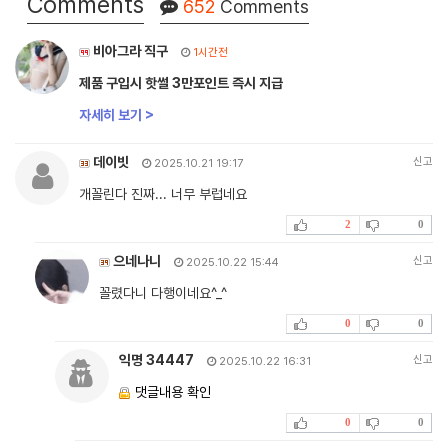
Comments
652
Comments
비아그라 직구
1시간전
제품 구입시 핫썰 3만포인트 즉시 지급
자세히 보기 >
데이빗
신고
2025.10.21 19:17
개꼴린다 진짜... 너무 부럽네요
2
0
으네나니
신고
2025.10.22 15:44
꼴렸다니 다행이네요^_^
0
0
익명 34447
신고
2025.10.22 16:31
댓글내용 확인
0
0