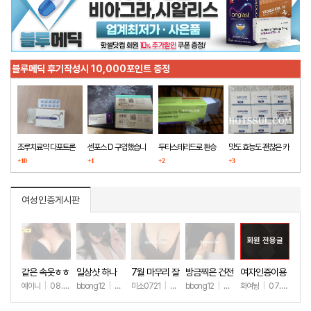
블루메딕 후기작성시 10,000포인트 증정
조루치료약 다포트론
센포스 D 구입했습니
두타스테리드로 환승
맛도 효능도 괜찮은 카
구매했습니다
+10
다
+1
+2
마그라
+3
여성인증게시판
회원 전용글
같은 속옷ㅎㅎ
일상샷 하나
7월 마무리 잘
방금찍은 건전
여자인증이용
하세요🫶
한 일상샷
ㅎㅎ
예이니
|
08.04
bbong12
|
07.31
미소0721
|
07.31
bbong12
|
07.28
화여뉭
|
07.27
+63
+88
+243
+89
+149