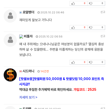
0
0
로얄팬더
신고
2025.10.22 06:46
재미있게 잘보고 가1니다
0
0
비틀자
신고
2025.10.22 06:56
왜 내 주위에는 으네나니님같은 여성분이 없을까요? 열심히 충성
하며 살 수 있을텐데... 주변을 이롭게하는 당신의 광채에 응원을
보냅니다.
0
0
시드머니
1시간전
[핫썰보증]핫썰회원 50,000원 & 핫썰닷컴 10,000 포인트 즉
시지급!!
역대급 푸짐한 추가혜택 바로 확인하세요.
가입코드 : 2525
자세히 보기 >
도라짱
신고