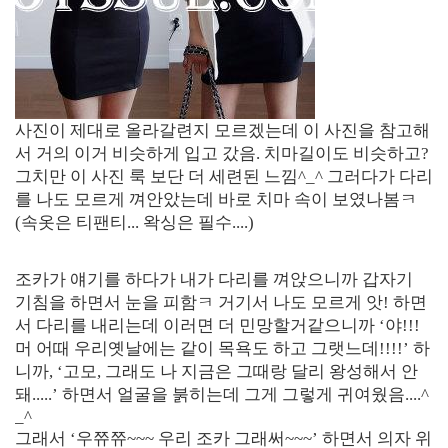
사진이 제대로 올라갈련지 모르겠는데 이 사진을 참고해
서 거의 이거 비슷하게 입고 갔음. 치마길이도 비슷하고?
그치만 이 사진 룩 보단 더 세련된 느낌^_^ 그러다가 다리
를 나도 모르게 껴안았는데 바로 치마 속이 보였나봄ㅋ
(속옷은 티팬티... 왁싱은 필수....)
[출처]
조카 아다 깨준썰 ( 야설 | 은꼴사 | 썰모음 | 성인썰 - 핫썰닷컴)
?bo_table=ssul19&wr_id=1063995
사설토토
조카가 얘기를 하다가 내가 다리를 껴앉으니까 갑자기
기침을 하면서 눈을 피함ㅋ 거기서 나도 모르게 앗! 하면
서 다리를 내리는데 이러면 더 민망할거같으니까 ‘야!!!
머 어때 우리옛날에는 같이 목욕도 하고 그랫느데!!!!’ 하
니까, ‘고모, 그래도 나 지금은 그때랑 달리 왕성해서 안
돼.....’ 하면서 얼굴을 붉히는데 그게 그렇게 귀여웠음....^
_^
그래서 ‘우쮸쮸~~~ 우리 조카 그래써~~~’ 하면서 의자 위