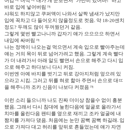
어감ㅋ 녀석ㅋ 내가 걔 눈보면서 ‘가만히 있어바!’ 하고
바로 입에 넣어버림ㅋ
샤워도 하지않고 쿠퍼액이 나와서 살짝 냄새가 났지만
입에 꼭차고 다 들어오지 않을정도로 컷음. 약 18-20센치
정도? 두깨도 많이 두꺼웠던거 같음.
그렇게 몇번 빨고나니까 갑자기 얘가 으으으으 하면서
내입에 싸버림ㅋ
나는 정액이 나오는걸 먹으면서 계속 입으로 빨아주는데
얘는 거의 목이 뒤로 넘어가려고 했음. 그렇게 계속 빨다
가 더 내려가서 아래 알도 빨면서 손으로 해주고 다시 입
으로 해주고 하다보니 다시 커짐.
이번엔 아예 바지를 벗기고 뒤로 강아지처럼 엎으려 있
으라고 시킴. 그러고 뒤를 혀로 핥아 주면서 손으로 대ㄸ
을 해주니까 조카 신음이 나보다 커졌음ㅋ
이런 소리 들으니까 나도 진짜 더이상 참을수 없이 흥분
됐음. 그래서 다시 침대에 눞힌다음에 얼굴로 올라가서
치마를 올린다음 팬티를 옆으로 재끼고 조카 얼굴에 내
짬지를 가져다 댔음. 처음에는 눈만 꿈뻑 꿈뻑 하길래. 입
으로 가져다 대고 허리를 앞뒤로 흔들었는데 얘가 자연