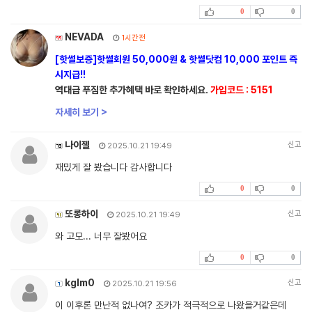
0
0
NEVADA
1시간전
[핫썰보증]핫썰회원 50,000원 & 핫썰닷컴 10,000 포인트 즉
시지급!!
역대급 푸짐한 추가혜택 바로 확인하세요.
가입코드 : 5151
자세히 보기 >
나이젤
신고
2025.10.21 19:49
재밌게 잘 봤습니다 감사합니다
0
0
또롱하이
신고
2025.10.21 19:49
와 고모... 너무 잘봤어요
0
0
kglm0
신고
2025.10.21 19:56
이 이후론 만난적 없나여? 조카가 적극적으로 나왔을거같은데