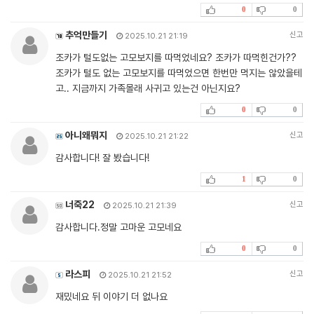
0
0
추억만들기
신고
2025.10.21 21:19
조카가 털도없는 고모보지를 따먹었네요? 조카가 따먹힌건가??
조카가 털도 없는 고모보지를 따먹었으면 한번만 먹지는 않았을테
고.. 지금까지 가족몰래 사귀고 있는건 아닌지요?
0
0
아니왜뭐지
신고
2025.10.21 21:22
감사합니다! 잘 봤습니다!
1
0
너죽22
신고
2025.10.21 21:39
감사합니다.정말 고마운 고모네요
0
0
라스피
신고
2025.10.21 21:52
재밌네요 뒤 이야기 더 없나요