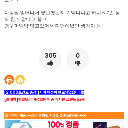
다음날 일어나서 몇번햇는지 기억나냐고 하니 6-7번 정
도 한거 같다고 함ㅋ
경구피임약 먹고있어서 다행이였단 생각이 듬....
305
0
[2,000포인트 증정!]서버 이전이 완료되었습니다!!
[초대박]핫썰닷컴 여성회원 인증 게시판 그랜드오픈!!
블루메딕 제품 구입시 멤버쉽 + 30,000포인트 증정