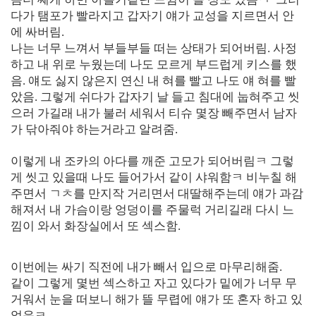
다가 탬포가 빨라지고 갑자기 얘가 교성을 지르면서 안
에 싸버림.
나는 너무 느껴서 부들부들 떠는 상태가 되어버림. 사정
하고 내 위로 누웠는데 나도 모르게 부드럽게 키스를 했
음. 얘도 싫지 않은지 연신 내 혀를 빨고 나도 얘 혀를 빨
았음. 그렇게 쉬다가 갑자기 날 들고 침대에 눕혀주고 씻
으러 가길래 내가 불러 세워서 티슈 몇장 빼주면서 남자
가 닦아줘야 하는거라고 알려줌.
이렇게 내 조카의 아다를 깨준 고모가 되어버림ㅋ 그렇
게 씻고 있을때 나도 들어가서 같이 샤워함ㅋ 비누칠 해
주면서 ㄱㅊ를 만지작 거리면서 대딸해주는데 얘가 과감
해져서 내 가슴이랑 엉덩이를 주물럭 거리길래 다시 느
낌이 와서 화장실에서 또 섹스함.
[출처]
조카 아다 깨준썰 ( 야설 | 은꼴사 | 썰모음 | 성인썰 - 핫썰닷컴)
?bo_table=ssul19&wr_id=1063995
먹튀검증
이번에는 싸기 직전에 내가 빼서 입으로 마무리해줌.
같이 그렇게 몇번 섹스하고 자고 있다가 밑에가 너무 무
거워서 눈을 떠보니 해가 뜰 무렵에 얘가 또 혼자 하고 있
었음ㅋ