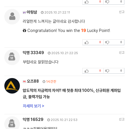
0
0
아랑삼
신고
2025.10.21 22:11
리얼한게 느껴지는 글이네요 감사합니다
Congratulation! You win the
19
Lucky Point!
0
0
익명 33349
신고
2025.10.21 22:25
부럽네요 잘읽었습니다
0
0
오즈88
1시간전
압도적의 자금력의 차이!! 매 첫충 최대 100%, 신규회원 계좌입
금, 블랙가입 가능
자세히 보기 >
익명 16529
신고
2025.10.21 22:53
ㅋㅋㅋ잘봣어용재밋당