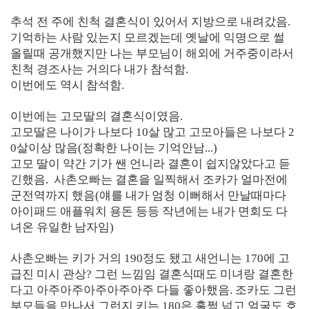
추석 전 주에 친척 결혼식이 있어서 지방으로 내려갔음.
기억하는 사람 있는지 모르겠는데 옛날에 익명으로 썰
올릴때 공개했지만 나는 부모님이 해외에 거주중이라서
친척 경조사는 거의다 내가 참석함.
이번에도 역시 참석함.
이번에는 고모딸의 결혼식이였음.
고모딸은 나이가 나보다 10살 많고 고모아들은 나보다 2
0살이상 많음(정확한 나이는 기억안남...)
고모 딸이 약간 기가 쌘 언니라 결혼이 쉽지않았다고 듣
긴했음.
사촌오빠는 결혼을 일찍해서 조카가 얼마전에
군전역까지 했음(얘를 내가 엄청 이뻐해서 만날때마다
아이패드 애플워치 용돈 등등 작년에는 내가 면회도 다
녀온 유일한 남자임)
사촌오빠는 키가 거의 190정도 됐고 새언니는 170에 고
급진 미시 관상? 그런 느낌임 결혼식때도 미녀랑 결혼한
다고 아주아주아주아주아주 다들 좋아했음. 조카도 그런
부모들을 만나서 그런지 키는 180은 훌쩍 넘고 얼굴도 호