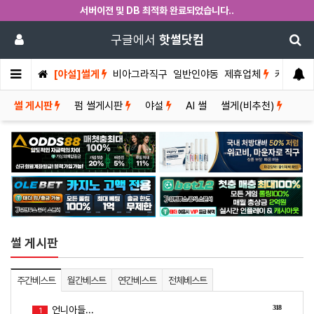
서버이전 및 DB 최적화 완료되었습니다..
구글에서
핫썰닷컴
[야설]썰게
비아그라직구
일반인야동
제휴업체
커뮤니티
썰 게시판
펌 썰게시판
야설
AI 썰
썰게(비추천)
썰 게시판
주간베스트
월간베스트
연간베스트
전체베스트
318
언니아들...
1