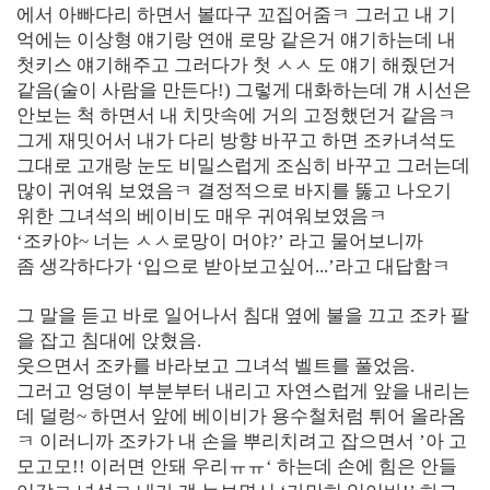
에서 아빠다리 하면서 볼따구 꼬집어줌ㅋ 그러고 내 기
억에는 이상형 얘기랑 연애 로망 같은거 얘기하는데 내
첫키스 얘기해주고 그러다가 첫 ㅅㅅ 도 얘기 해줬던거
같음(술이 사람을 만든다!) 그렇게 대화하는데 걔 시선은
안보는 척 하면서 내 치맛속에 거의 고정했던거 같음ㅋ
그게 재밋어서 내가 다리 방향 바꾸고 하면 조카녀석도
그대로 고개랑 눈도 비밀스럽게 조심히 바꾸고 그러는데
많이 귀여워 보였음ㅋ 결정적으로 바지를 뚫고 나오기
위한 그녀석의 베이비도 매우 귀여워보였음ㅋ
‘조카야~ 너는 ㅅㅅ로망이 머야?’ 라고 물어보니까
좀 생각하다가 ‘입으로 받아보고싶어...’라고 대답함ㅋ
그 말을 듣고 바로 일어나서 침대 옆에 불을 끄고 조카 팔
을 잡고 침대에 앉혔음.
웃으면서 조카를 바라보고 그녀석 벨트를 풀었음.
그러고 엉덩이 부분부터 내리고 자연스럽게 앞을 내리는
데 덜렁~ 하면서 앞에 베이비가 용수철처럼 튀어 올라옴
ㅋ 이러니까 조카가 내 손을 뿌리치려고 잡으면서 ’아 고
모고모!! 이러면 안돼 우리ㅠㅠ‘ 하는데 손에 힘은 안들