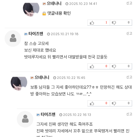
으네나니
신고
2025.10.23 14:41
댓글내용 확인
1
0
타이즈맨
신고
2025.10.21 19:18
참 스승 고모세
보신 제대로 했네요
밧데루자세요 뒤 빨리면서 대딸받을때 천국 갔을듯
0
0
으네나니
신고
2025.10.22 15:45
보통 남자들 그 자세 좋아하던데요??ㅎㅎ 민망하긴 해도 상대
방 좋아하는 모습보면 나도 ㄲㄹ...^_^
0
0
타이즈맨
신고
2025.10.22 16:13
그자세 진짜 생각만 해도 죽여주죠
진짜 밧데리 자세에서 꼬추 밑으로 쭈욱땡겨서 빨리면 진