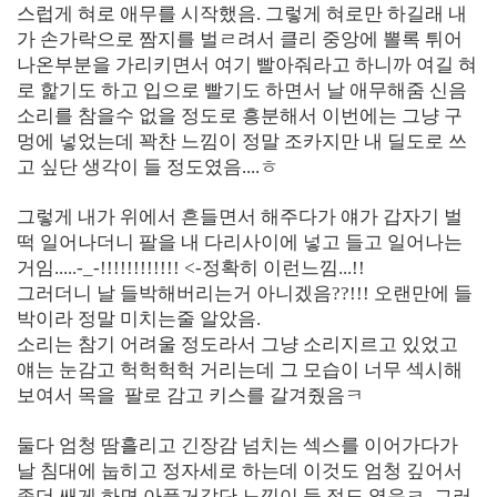
스럽게 혀로 애무를 시작했음. 그렇게 혀로만 하길래 내
가 손가락으로 짬지를 벌ㄹ려서 클리 중앙에 뽈록 튀어
나온부분을 가리키면서 여기 빨아줘라고 하니까 여길 혀
로 핥기도 하고 입으로 빨기도 하면서 날 애무해줌 신음
소리를 참을수 없을 정도로 흥분해서 이번에는 그냥 구
멍에 넣었는데 꽉찬 느낌이 정말 조카지만 내 딜도로 쓰
고 싶단 생각이 들 정도였음....ㅎ
그렇게 내가 위에서 흔들면서 해주다가 얘가 갑자기 벌
떡 일어나더니 팔을 내 다리사이에 넣고 들고 일어나는
거임.....-_-!!!!!!!!!!!! <-정확히 이런느낌...!!
그러더니 날 들박해버리는거 아니겠음??!!! 오랜만에 들
박이라 정말 미치는줄 알았음.
소리는 참기 어려울 정도라서 그냥 소리지르고 있었고
얘는 눈감고 헉헉헉헉 거리는데 그 모습이 너무 섹시해
보여서 목을
팔로 감고 키스를 갈겨줬음ㅋ
둘다 엄청 땀흘리고 긴장감 넘치는 섹스를 이어가다가
날 침대에 눕히고 정자세로 하는데 이것도 엄청 깊어서
좀더 쌔게 하면 아플거같단 느낌이 들 정도 였음ㅋ
그러