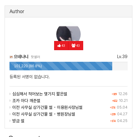
Author
43
43
으네나니
Lv.39
핫썰러
101,220 (86.8%)
등록된 서명이 없습니다.
심심해서 적어보는 몇가지 짧은썰
12.26
+119
조카 아다 깨준썰
10.21
+652
이전 사무실 상가건물 썰 - 이용원사장님썰
05.04
+174
이전 사무실 상가건물 썰 - 병원장님썰
04.27
+239
방금 썰
04.25
+174