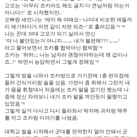
고모는 ‘아무리 조카라도 해도 글치 다 큰남자랑 자는거
아니다!!’ 로 시작했지만,
오빠랑 새언니는 ‘에이 뭐 어때요~ 나이대 비슷한 애들끼
리 얘기하다가 자면 같이 자면 되죠~’로 흘러갔음ㅋㅋ
나는 꼰대 30대 고모가 되기 싫어서 연신
‘야 너 불만있는거 아니지ㅡㅡ 내가 불편해???ㅡㅡ‘
라고 물어보면서 조카를 협박아닌 협박함ㅋ
조카는 ’하하;;; 나는 남자라 괜찮아야하는데 왜 겁이나
죠..?‘ 하면서 농담하면서 그렇게 정해짐ㅋ
그렇게 방을 나와서 조카방으로 가기전에 1층 편의점에
들러 간식거리랑 술을 샀음. 가면서 좀 취해서 그런지 내
가 몸을 휘청대서 처음에는 조카 팔을 잡기만 했는데 나
중에 정신 차려보니 내가 조카 팔을 껴안듯이 팔짱끼고
있었음ㅋ
그렇게 살거 다사고 다시 올라와서 탁자에 과자랑 맥주
를 까고 조카랑 이야기를 나눴음.
대학교 썰을 시작해서 군대를 전역한지 얼마 안돼서 군