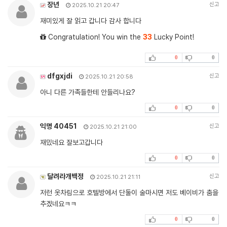
장년
신고
2025.10.21 20:47
재미있게 잘 읽고 갑니다 감사 합니다
Congratulation! You win the
33
Lucky Point!
0
0
dfgxjdi
신고
2025.10.21 20:58
아니 다른 가족들한테 안들리나요?
0
0
익명 40451
신고
2025.10.21 21:00
재밌네요 잘보고갑니다
0
0
달려라개백정
신고
2025.10.21 21:11
저런 옷차림으로 호텔방에서 단둘이 술마시면 저도 베이비가 춤을
추겠네요ㅋㅋ
0
0