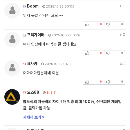
Boom
신고
2025.10.22 00:00
잊지 못할 감사한 고모 ~~
0
0
프리가이버
신고
2025.10.22 00:24
여자 입장에어 따먹는 글 잼나네요
0
0
요사카
신고
2025.10.22 01:12
어마어마한분이네 이분...
0
0
오즈88
1시간전
압도적의 자금력의 차이!! 매 첫충 최대 100%, 신규회원 계좌입
금, 블랙가입 가능
자세히 보기 >