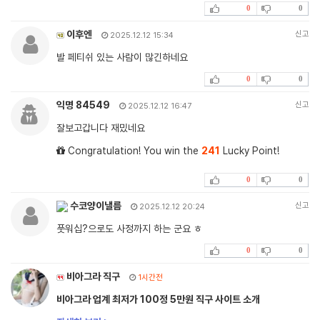
0
0
이후엔
신고
2025.12.12 15:34
발 페티쉬 있는 사람이 많긴하네요
0
0
익명 84549
신고
2025.12.12 16:47
잘보고갑니다 재밌네요
Congratulation! You win the
241
Lucky Point!
0
0
수코양이낼름
신고
2025.12.12 20:24
풋워십?으로도 사정까지 하는 군요 ㅎ
0
0
비아그라 직구
1시간전
비아그라 업계 최저가 100정 5만원 직구 사이트 소개