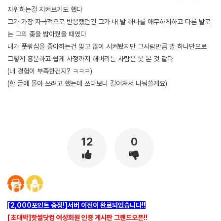
자위하는걸 지켜보기도 했다
그가 가장 자극적으로 반응했던건 그가 내 발 하나를 애무하게하고 다른 발로
는 그의 좆을 밟아줬을 때였다
내가 풋워십을 좋아하는건 맞고 많이 시켜봤지만 그사람만큼 발 하나만으로
그렇게 흥분하고 쉽게 사정까지 해버리는 사람은 못 본 것 같다
(내 경험이 부족한건지? ㅋㅋㅋ)
(한 글에 몰아 쓰려고 했는데 쓰다보니 길어져서 나눠쓸게요)
[출처]
풋워십 관련 몇 개의 짧은 에피들 ( 야설 | 은꼴사 | 썰모음 | 성인썰 - 핫썰닷컴)
?bo_table=ssul19&wr_id=1166574
스포츠토토
12
0
[2,000포인트 증정!]서버 이전이 완료되었습니다!!
[초대박]핫썰닷컴 여성회원 인증 게시판 그랜드오픈!!