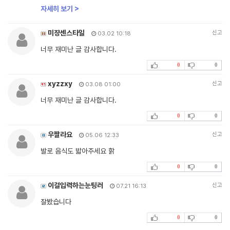
자세히 보기 >
미쟝센스타일
신고
03.02 10:18
너무 재미난 글 감사합니다.
0
0
xyzzxy
신고
03.08 01:00
너무 재미난 글 감사합니다.
0
0
우짤라요
신고
05.06 12:33
발로 음식도 밟아주세요 핡
0
0
이걸입력하는눈팅러
신고
07.21 16:13
잘봤습니다
0
0