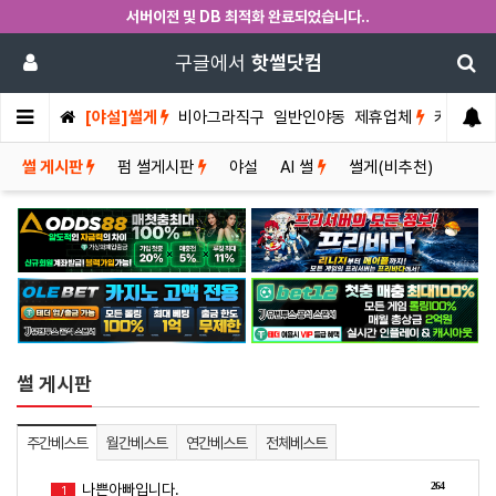
서버이전 및 DB 최적화 완료되었습니다..
구글에서
핫썰닷컴
[야설]썰게
비아그라직구
일반인야동
제휴업체
커뮤니티
썰 게시판
펌 썰게시판
야설
AI 썰
썰게(비추천)
썰 게시판
주간베스트
월간베스트
연간베스트
전체베스트
264
나쁜아빠입니다.
1