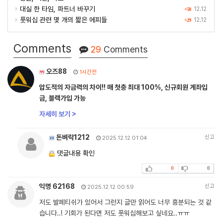
대실 한 타임, 파트너 바꾸기
12.12
+58
풋워십 관련 몇 개의 짧은 에피들
12.12
+29
Comments
29
Comments
오즈88
1시간전
압도적의 자금력의 차이!! 매 첫충 최대 100%, 신규회원 계좌입
금, 블랙가입 가능
자세히 보기 >
돈벼락1212
신고
2025.12.12 01:04
댓글내용 확인
0
0
익명 62168
신고
2025.12.12 00:59
저도 발페티쉬가 있어서 그런지 글만 읽어도 너무 흥분되는 것 같
습니다..! 기회가 된다면 저도 풋워십해보고 싶네요..ㅠㅠ