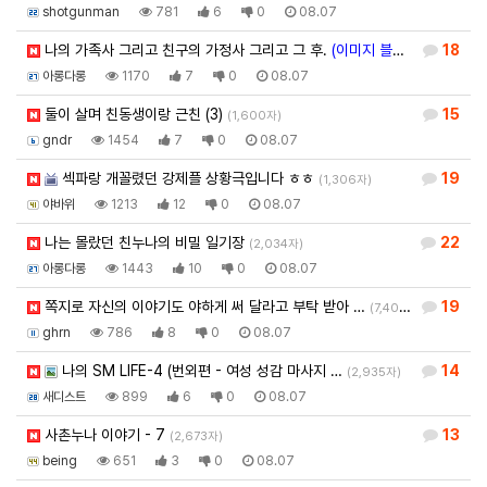
shotgunman
781
6
0
08.07
나의 가족사 그리고 친구의 가정사 그리고 그 후.
(이미지 블라인드)
18
(7,122자
아롱다롱
1170
7
0
08.07
둘이 살며 친동생이랑 근친 (3)
15
(1,600자)
gndr
1454
7
0
08.07
섹파랑 개꼴렸던 강제플 상황극입니다 ㅎㅎ
19
(1,306자)
야바위
1213
12
0
08.07
나는 몰랐던 친누나의 비밀 일기장
22
(2,034자)
아롱다롱
1443
10
0
08.07
쪽지로 자신의 이야기도 야하게 써 달라고 부탁 받아 …
19
(7,403자)
ghrn
786
8
0
08.07
나의 SM LIFE-4 (번외편 - 여성 성감 마사지 …
14
(2,935자)
새디스트
899
6
0
08.07
사촌누나 이야기 - 7
13
(2,673자)
being
651
3
0
08.07