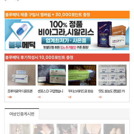
블루메딕 제품 구입시 멤버쉽 + 30,000포인트 증정
블루메딕 후기작성시 10,000포인트 증정
조루치료약 다포트론
센포스 D 구입했습니
두타스테리드로 환승
맛도 효능도 괜찮은 카
구매했습니다
+10
다
+1
+2
마그라
+3
여성인증게시판