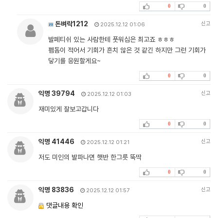
0
0
돈벼락1212
신고
2025.12.12 01:06
발페티쉬 있는 사람한테 풋워십은 최고죠 ㅎㅎㅎ
펨돔이 적어서 기회가 흔치 않은 것 같긴 하지만 그런 기회가
닿기를 응원할게요~
0
0
익명 39794
신고
2025.12.12 01:03
재미있게 잘보고갑니다
0
0
익명 41446
신고
2025.12.12 01:21
저도 미인의 발파나면 햇반 한그릇 뚝딱
0
0
익명 83836
신고
2025.12.12 01:57
댓글내용 확인