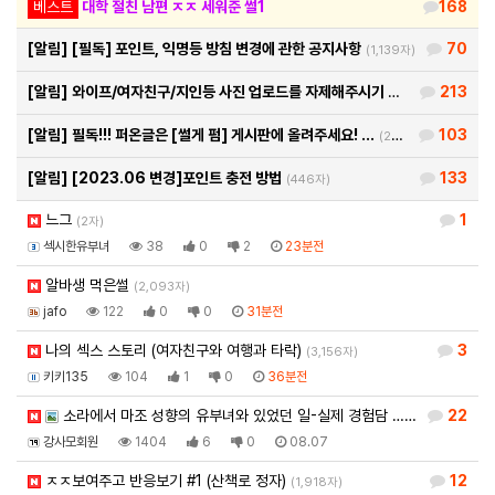
베스트
대학 절친 남편 ㅈㅈ 세워준 썰1
168
[알림]
[필독] 포인트, 익명등 방침 변경에 관한 공지사항
70
(1,139자)
[알림]
와이프/여자친구/지인등 사진 업로드를 자제해주시기 바랍…
213
(460자)
[알림]
필독!!! 퍼온글은 [썰게 펌] 게시판에 올려주세요! …
103
(290자)
[알림]
[2023.06 변경]포인트 충전 방법
133
(446자)
느그
1
(2자)
섹시한유부녀
38
0
2
23분전
알바생 먹은썰
(2,093자)
jafo
122
0
0
31분전
나의 섹스 스토리 (여자친구와 여행과 타락)
3
(3,156자)
키키135
104
1
0
36분전
소라에서 마조 성향의 유부녀와 있었던 일-실제 경험담 …
(이미지 블라인
22
강사모회원
1404
6
0
08.07
ㅈㅈ보여주고 반응보기 #1 (산책로 정자)
12
(1,918자)