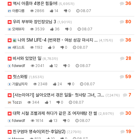
역시 아줌마 4명은 힘들어!
36
(5,695자)
아롱다롱
2866
14
0
08.07
우리 부부와 장인장모님 3
80
(1,901자)
모매부자
3539
36
0
08.07
나의 SM LIFE-4 (번외편 - 여성 성감 마사지 …
36
(4,175자)
새디스트
1192
9
0
08.07
비서와 있었던 일
28
(8,783자)
fdwwdf
2041
12
0
08.07
첫스와핑
59
(1,853자)
가을남자자
2348
24
0
08.07
[사는이야기] 살아오면서 겪은 일들- 첫사랑 그녀, 그…
7
(7,247자)
Tozzi
344
1
0
08.07
대학 시절 조별과제 하다가 같은 조 여자애랑 잔 썰
30
(2,897자)
fdwwdf
1614
13
0
08.07
친구엄마 명숙이(외전-후일담2)
19
(7,279자)
Mgoon
813
10
0
08.07