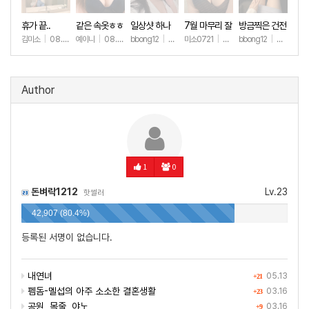
휴가 끝..
같은 속옷ㅎㅎ
일상샷 하나
7월 마무리 잘
방금찍은 건전
하세요🫶
한 일상샷
김미소
|
08.07
예이니
|
08.04
bbong12
|
07.31
미소0721
|
07.31
bbong12
|
07.28
+169
+68
+90
+259
+9
Author
1
0
돈벼락1212
Lv.23
핫썰러
42,907 (80.4%)
등록된 서명이 없습니다.
내연녀
05.13
+21
펨돔-멜섭의 아주 소소한 결혼생활
03.16
+23
공원, 목줄, 야노
03.16
+9