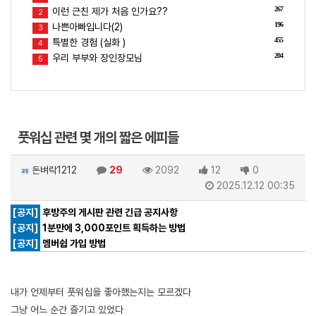
267
이런 근친 제가 처음 인가요??
2
196
나쁜아빠입니다(2)
3
455
특별한 경험 (실화 )
4
204
우리 부부와 장인장모님
5
풋워십 관련 몇 개의 짧은 에피들
돈벼락1212
29
2092
12
0
2025.12.12 00:35
[공지]
후방주의 게시판 관련 긴급 공지사항
[공지]
1분만에 3,000포인트 획득하는 방법
[공지]
멤버쉽 가입 방법
내가 언제부터 풋워십을 좋아했는지는 모르겠다
그냥 어느 순간 즐기고 있었다