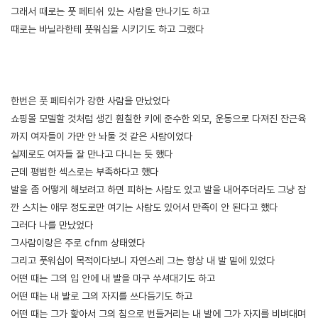
그래서 때로는 풋 페티쉬 있는 사람을 만나기도 하고
때로는 바닐라한테 풋워십을 시키기도 하고 그랬다
[출처]
풋워십 관련 몇 개의 짧은 에피들 ( 야설 | 은꼴사 | 썰모음 | 성인썰 - 핫썰닷컴)
?bo_table=ssul19&wr_id=1166574
먹튀검증
[출처]
풋워십 관련 몇 개의 짧은 에피들 ( 야설 | 은꼴사 | 썰모음 | 성인썰 - 핫썰닷컴)
?bo_table=ssul19&wr_id=1166574
먹튀검증
한번은 풋 페티쉬가 강한 사람을 만났었다
쇼핑몰 모델할 것처럼 생긴 훤칠한 키에 준수한 외모, 운동으로 다져진 잔근육
까지 여자들이 가만 안 놔둘 것 같은 사람이었다
실제로도 여자들 잘 만나고 다니는 듯 했다
근데 평범한 섹스로는 부족하다고 했다
발을 좀 어떻게 해보려고 하면 피하는 사람도 있고 발을 내어주더라도 그냥 잠
깐 스치는 애무 정도로만 여기는 사람도 있어서 만족이 안 된다고 했다
그러다 나를 만났었다
그사람이랑은 주로 cfnm 상태였다
그리고 풋워십이 목적이다보니 자연스레 그는 항상 내 발 밑에 있었다
어떤 때는 그의 입 안에 내 발을 마구 쑤셔대기도 하고
어떤 때는 내 발로 그의 자지를 쓰다듬기도 하고
어떤 때는 그가 핥아서 그의 침으로 번들거리는 내 발에 그가 자지를 비벼대며