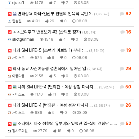
ejueuff
1478
7
7
08.08
변태성욕 아빠-임산부 친딸의 암묵적 묵인 2.
62
(1,926자)
한성질
4191
29
0
08.08
ㅈㅈ보여주고 반응보기 #3 (산책로 정자)
16
(1,851자)
shotgunman
1548
4
0
08.08
나의 SM LIFE-5 (스팽키 이브썰 1) 부제 : …
19
(3,334자)
새디스트
525
6
0
08.08
회사 동료 사촌여동생 결혼식에서 일어난 일
29
(2,681자)
아롱다롱
2155
5
0
08.08
나의 SM LIFE-4 (번외편 - 여성 성감 마사지 …
50
(3,927자)
새디스트
1170
11
0
08.08
나의 SM LIFE-4 (번외편 - 여성 성감 마사지 …
26
(2,683자)
새디스트
686
5
0
08.08
소라에서 마조 성향의 유부녀와 있었던 일-실제 경험담 …
52
(8,000자)
강사모회원
2779
18
0
08.08