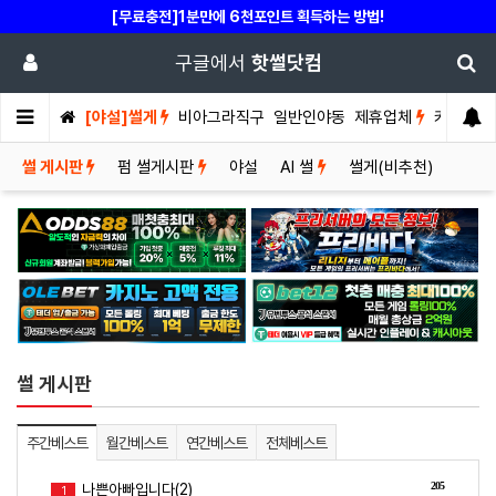
[무료충전]1분만에 6천포인트 획득하는 방법!
구글에서
핫썰닷컴
[야설]썰게
비아그라직구
일반인야동
제휴업체
커뮤니티
썰 게시판
펌 썰게시판
야설
AI 썰
썰게(비추천)
썰 게시판
주간베스트
월간베스트
연간베스트
전체베스트
205
나쁜아빠입니다(2)
1