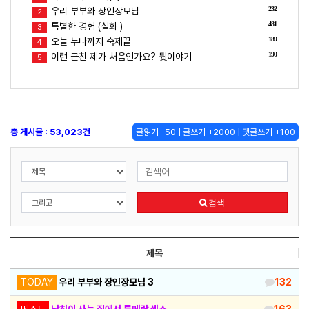
232
우리 부부와 장인장모님
2
481
특별한 경험 (실화 )
3
189
오늘 누나까지 숙제끝
4
190
이런 근친 제가 처음인가요? 뒷이야기
5
총 게시물 : 53,023건
글읽기 -50 | 글쓰기 +2000 | 댓글쓰기 +100
검색
제목
TODAY
우리 부부와 장인장모님 3
132
베스트
남친이 사는 집에서 룸메랑 섹스
163