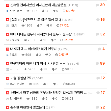
센슈얼 관리사였던 여사친한테 대딸받은썰
30
(1,113자)
사샥드리몬
1432
14
0
5시간전
[실화 ntr]남편만 네토 짧은 일상 썰 :)
16
(1,812자)
네도리
1205
7
0
7시간전
여대 다니는 친누나 자취방에서 친누나 친구랑
32
(6,859자)
아롱다롱
2352
10
2
9시간전
내 여자 3 ... 여성이란 악기 연주법
4
(1,232자)
삼도리
598
2
0
9시간전
친구엄마랑 야한 내기 해서 ㅅㅅ한썰 ㅋㅋ
89
(1,669자)
ㅇㄱㄷㅂ
5263
38
0
08.08
노출 경험담 29
12
(2,054자)
혼자노는아이
886
8
0
08.08
소라에서 마조 성향의 유부녀와 있었던 일-실제 경험담 …
17
(8,943자)
강사모회원
1389
5
0
08.08
순수한 여친인지 알았는데
22
(287자)