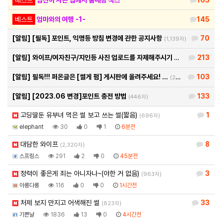
베스트
엄마와의 여행 -1-
145
[알림]
[필독] 포인트, 익명등 방침 변경에 관한 공지사항
70
(1,139자)
[알림]
와이프/여자친구/지인등 사진 업로드를 자제해주시기 바랍…
213
(460자)
[알림]
필독!!! 퍼온글은 [썰게 펌] 게시판에 올려주세요! …
103
(290자)
[알림]
[2023.06 변경]포인트 충전 방법
133
(446자)
고딩딸둔 유부녀 먹은 썰 보고 쓰는 썰(짧음)
1
(696자)
elephant
30
0
1
6분전
대담한 와이프
8
(2,320자)
스프링스
291
2
0
45분전
정력이 좋은게 죄는 아니자나~(야한 거 없음)
3
(963자)
아롱다롱
116
0
0
1시간전
처제 보지 만지고 어색해진 썰
33
(823자)
기쁜날
1836
13
0
4시간전