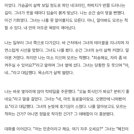
이었다. 가슴골이 살짝 보일 정도로 파인 네크라인, 허벅지가 반쯤 드러나는
길이. 그녀가 웃을 때마다 입술이 붉게 빛났다. 나는 순간 숨이 멎을 뻔했다.
이건 기회였다. 그녀는 나를 못 알아볼지도 모른다. 아니, 알아봐도 모르는 척
할 수 있다. 내 안의 어두운 욕망이 깨어났다.
나는 일부러 그녀 쪽으로 다가갔다. 바 근처에서 그녀의 테이블을 지나치며 자
연스럽게 시선을 맞췄다. 그녀도 나를 봤다. 순간 그녀의 눈이 살짝 커졌다. 알
아본 거였다. 하지만 나는 미소 지으며 모르는 척했다. "죄송해요, 자리 좀 비
켜주실 수 있어요?"라고 말하며 그녀 옆에 섰다. 그녀는 당황한 듯 웃으며 "아,
네..."라고 대답했다. 목소리가 살짝 떨렸다.
[출처]
친구 엄마의 나락 ( 야설 | 은꼴사 | 썰모음 | 성인썰 - 핫썰닷컴)
?bo_table=ssul19&wr_id=1226008
토토사이트
나는 바로 옆자리에 앉아 칵테일을 주문했다. "오늘 회식인가 봐요? 분위기 좋
네요."라고 말을 걸었다. 그녀는 "네, 마트 동료들이랑요. 오랜만에 나와봤어
요."라고 대답했다. 그녀의 눈빛에 호기심이 스쳤다. 나를 알아보고도 모르는
척하는 건가? 아니면 정말로 착각한 건가? 그 애매함이 더 흥분됐다.
대화를 이어갔다. "저는 민준이라고 해요. 여기 자주 오세요?" 그녀는 "혜진이