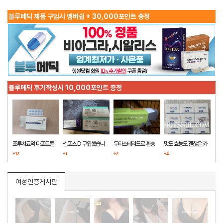
블루메딕 제품 구입시 멤버쉽 + 30,000포인트 증정
블루메딕 후기작성시 10,000포인트 증정
조루치료약 다포트론
센포스 D 구입했습니
두타스테리드로 환승
맛도 효능도 괜찮은 카
구매했습니다
+12
다
+1
+2
마그라
+4
여성인증게시판