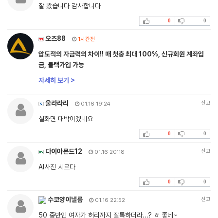
잘 봤습니다 감사합니다
0
0
오즈88
1시간전
압도적의 자금력의 차이!! 매 첫충 최대 100%, 신규회원 계좌입
금, 블랙가입 가능
자세히 보기 >
울라라리
신고
01.16 19:24
실화면 대박이겠네요
0
0
다이아몬드12
신고
01.16 20:18
AI사진 시르다
0
0
수코양이낼름
신고
01.16 22:52
50 중반인 여자가 허리까지 잘록하더라...? ㅎ 좋네~