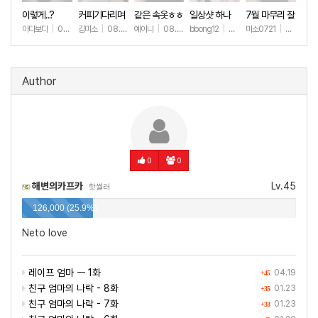
이렇게..?
커피기다리며
같은 속옷ㅎㅎ
일상샷 하나
7월 마무리 잘
(안야함)
하세요🫶
아다보디
|
08.09
김미소
|
08.08
예이니
|
08.04
bbong12
|
07.31
미소0721
|
07.31
+25
+119
+81
+91
+2
Author
0
0
해변의카프카
Lv.45
핫썰러
126,000 (25.9%)
Neto love
레이프 엄마 ㅡ 1화
04.19
+45
친구 엄마의 나락 - 8화
01.23
+35
친구 엄마의 나락 - 7화
01.23
+33