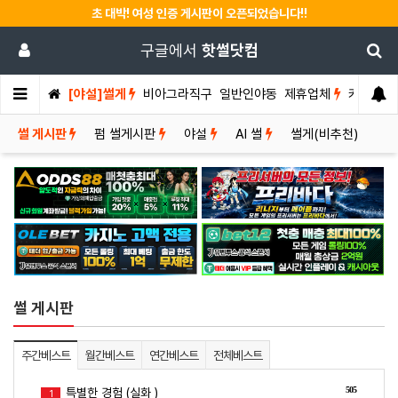
초 대박! 여성 인증 게시판이 오픈되었습니다!!
구글에서
핫썰닷컴
[야설]썰게
비아그라직구
일반인야동
제휴업체
커뮤니티
썰 게시판
펌 썰게시판
야설
AI 썰
썰게(비추천)
썰 게시판
주간베스트
월간베스트
연간베스트
전체베스트
505
특별한 경험 (실화 )
1