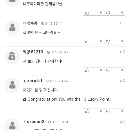
나무아미타불 관세음보살
0
0
장수중
신고
01.15 20:44
잘 봤어요 ~ 고마워요 ~
0
0
익명 61216
신고
01.15 20:47
잘 보고 갑니다 감사합니다
0
0
zerotst
신고
01.15 20:55
재밌게 잘 읽고 갑니다.
Congratulation! You win the
13
Lucky Point!
0
0
drenan2
신고
01.15 21:14