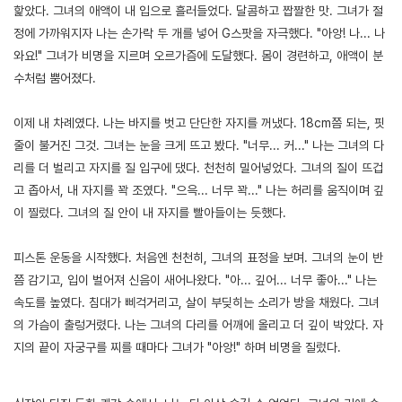
핥았다. 그녀의 애액이 내 입으로 흘러들었다. 달콤하고 짭짤한 맛. 그녀가 절
정에 가까워지자 나는 손가락 두 개를 넣어 G스팟을 자극했다. "아앙! 나... 나
와요!" 그녀가 비명을 지르며 오르가즘에 도달했다. 몸이 경련하고, 애액이 분
수처럼 뿜어졌다.
이제 내 차례였다. 나는 바지를 벗고 단단한 자지를 꺼냈다. 18cm쯤 되는, 핏
줄이 불거진 그것. 그녀는 눈을 크게 뜨고 봤다. "너무... 커..." 나는 그녀의 다
리를 더 벌리고 자지를 질 입구에 댔다. 천천히 밀어넣었다. 그녀의 질이 뜨겁
고 좁아서, 내 자지를 꽉 조였다. "으윽... 너무 꽉..." 나는 허리를 움직이며 깊
이 찔렀다. 그녀의 질 안이 내 자지를 빨아들이는 듯했다.
피스톤 운동을 시작했다. 처음엔 천천히, 그녀의 표정을 보며. 그녀의 눈이 반
쯤 감기고, 입이 벌어져 신음이 새어나왔다. "아... 깊어... 너무 좋아..." 나는
속도를 높였다. 침대가 삐걱거리고, 살이 부딪히는 소리가 방을 채웠다. 그녀
의 가슴이 출렁거렸다. 나는 그녀의 다리를 어깨에 올리고 더 깊이 박았다. 자
지의 끝이 자궁구를 찌를 때마다 그녀가 "아앙!" 하며 비명을 질렀다.
[출처]
친구 엄마의 나락 ( 야설 | 은꼴사 | 썰모음 | 성인썰 - 핫썰닷컴)
?bo_table=ssul19&wr_id=1226008
먹튀검증