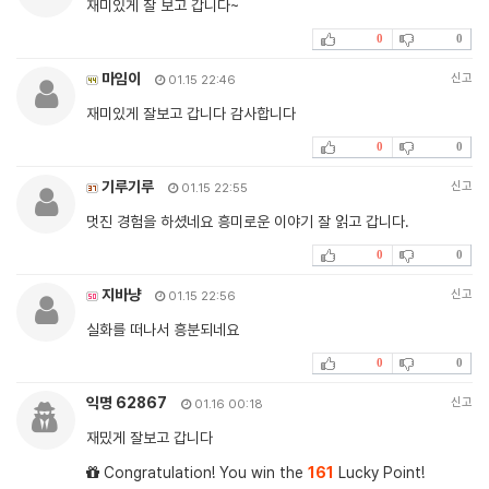
재미있게 잘 보고 갑니다~
0
0
마임이
신고
01.15 22:46
재미있게 잘보고 갑니다 감사합니다
0
0
기루기루
신고
01.15 22:55
멋진 경험을 하셨네요 흥미로운 이야기 잘 읽고 갑니다.
0
0
지바냥
신고
01.15 22:56
실화를 떠나서 흥분되네요
0
0
익명 62867
신고
01.16 00:18
재밌게 잘보고 갑니다
Congratulation! You win the
161
Lucky Point!