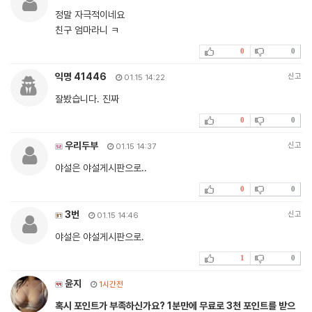
정말 자극적이네요
친구 엄마라니 ㅋ
0
0
익명 41446
신고
01.15 14:22
잘봤습니다. 진짜
0
0
우리두부
신고
01.15 14:37
야설은 야설게시판으로..
0
0
3번
신고
01.15 14:46
야설은 야설게시판으로.
1
0
윤지
1시간전
혹시 포인트가 부족하신가요? 1분만에 무료로 3천 포인트를 받으