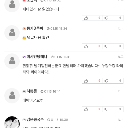
01.15 15:32
재미있게 잘 읽었습니다
0
0
몽키D루피
신고
01.15 15:34
댓글내용 확인
0
0
미시언덩매냐
신고
01.15 15:41
핡핡핡 발기탱천하는군요 한발빼러 가야겠습니다~ 쑤컹쑤컹 타닥
타닥 찌이이이익!!
0
0
허똥콩
신고
01.15 16:14
대박이군요ㅎ
0
0
검은콩국수
신고
01.15 16:38