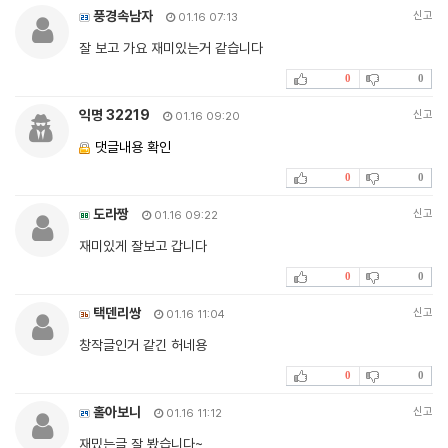
풍경속남자
신고
01.16 07:13
잘 보고 가요 재미있는거 같습니다
0
0
익명 32219
신고
01.16 09:20
댓글내용 확인
0
0
도라짱
신고
01.16 09:22
재미있게 잘보고 갑니다
0
0
택덴리쌍
신고
01.16 11:04
창작글인거 같긴 허네용
0
0
홀아보니
신고
01.16 11:12
재밌는글 잘 봤습니다~