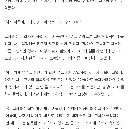
심장이 터질 듯한 쾌감 속에서, 나는 더 이상 숨길 수 없었다. 그녀의 귀에 속
삭였다.
"혜진 아줌마... 나 민준이야. 상민이 친구 민준이."
그녀의 눈이 갑자기 커졌다. 몸이 굳었다. "뭐... 뭐라고?" 그녀가 헐떡이며 물
었다. 나는 움직임을 멈추지 않고 더 세게 찔렀다. "맞아요. 고등학교 때부터
아줌마 생각만 했어요. 이렇게 갖고 싶었어요." 그녀의 얼굴에 충격과 공포가
스쳤다. 하지만 질은 더 세게 조여왔다. 그녀의 몸이 배신하고 있었다.
"이... 이게 무슨... 상민이가 알면..." 그녀가 중얼거렸다. 눈에 눈물이 고였다.
하지만 나는 그녀의 젖꼭지를 꼬집으며 말했다. "아줌마도 좋아하잖아요. 이렇
게 젖어서... 나 없으면 안 될 거예요." 그녀는 고개를 저었지만, 엉덩이가 나를
향해 들썩였다. 죄책감과 쾌락이 뒤섞인 그녀의 표정이 더 흥분됐다.
나는 그녀를 뒤집어 개 자세로 만들었다. 뒤에서 엉덩이를 쥐고 세게 박았다.
"아줌마, 나랑 계속 해요. 비밀로. 언제든지 내가 원할 때." 그녀가 울먹이며
"안 돼... 이건 잘못된 거야..."라고 했지만, 곧 "더... 더 세게..."라고 속삭였다.