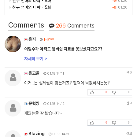
친구 엄마의 나락 - 6화
01.20
+49
친구 엄마의 나락 - 5화
01.20
+53
Comments
266
Comments
윤지
1시간전
이럴수가 아직도 멤버쉽 자료를 못보셨다고요??
자세히 보기 >
온고을
신고
01.15 14:11
이거..는 실제썰이 맞는거죠? 필력이 닉값하시는듯?
0
0
문혁찡
신고
01.15 14:12
재밌는글 잘 봤습니다~
0
0
Blazing
신고
01.15 14:20