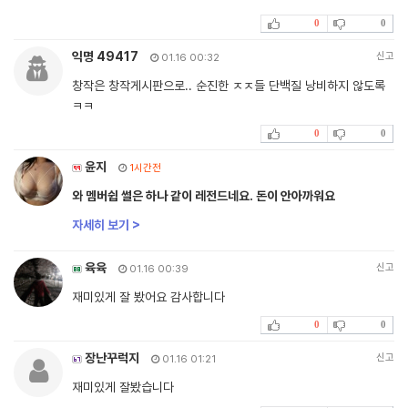
0
0
익명 49417
신고
01.16 00:32
창작은 창작게시판으로.. 순진한 ㅈㅈ들 단백질 낭비하지 않도록
ㅋㅋ
0
0
윤지
1시간전
와 멤버쉽 썰은 하나 같이 레전드네요. 돈이 안아까워요
자세히 보기 >
육육
신고
01.16 00:39
재미있게 잘 봤어요 감사합니다
0
0
장난꾸럭지
신고
01.16 01:21
재미있게 잘봤습니다