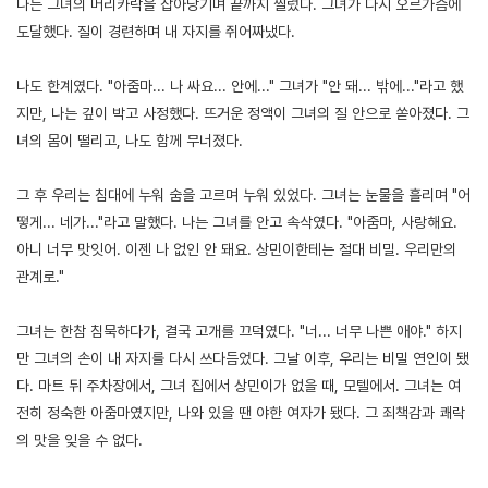
나는 그녀의 머리카락을 잡아당기며 끝까지 찔렀다. 그녀가 다시 오르가즘에
도달했다. 질이 경련하며 내 자지를 쥐어짜냈다.
나도 한계였다. "아줌마... 나 싸요... 안에..." 그녀가 "안 돼... 밖에..."라고 했
지만, 나는 깊이 박고 사정했다. 뜨거운 정액이 그녀의 질 안으로 쏟아졌다. 그
녀의 몸이 떨리고, 나도 함께 무너졌다.
그 후 우리는 침대에 누워 숨을 고르며 누워 있었다. 그녀는 눈물을 흘리며 "어
떻게... 네가..."라고 말했다. 나는 그녀를 안고 속삭였다. "아줌마, 사랑해요.
아니 너무 맛잇어. 이젠 나 없인 안 돼요. 상민이한테는 절대 비밀. 우리만의
관계로."
그녀는 한참 침묵하다가, 결국 고개를 끄덕였다. "너... 너무 나쁜 애야." 하지
만 그녀의 손이 내 자지를 다시 쓰다듬었다. 그날 이후, 우리는 비밀 연인이 됐
다. 마트 뒤 주차장에서, 그녀 집에서 상민이가 없을 때, 모텔에서. 그녀는 여
전히 정숙한 아줌마였지만, 나와 있을 땐 야한 여자가 됐다. 그 죄책감과 쾌락
의 맛을 잊을 수 없다.
[출처]
친구 엄마의 나락 ( 야설 | 은꼴사 | 썰모음 | 성인썰 - 핫썰닷컴)
?bo_table=ssul19&wr_id=1226008