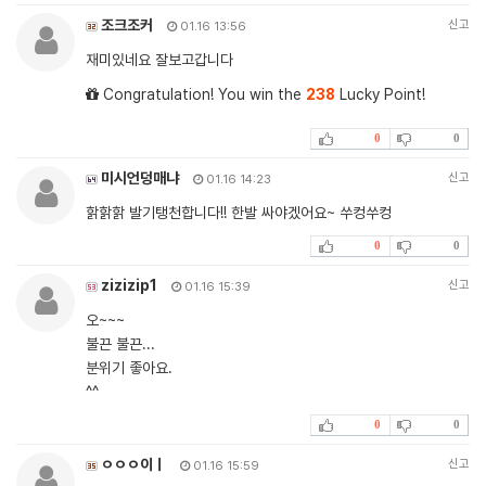
조크조커
신고
01.16 13:56
재미있네요 잘보고갑니다
Congratulation! You win the
238
Lucky Point!
0
0
미시언덩매냐
신고
01.16 14:23
핡핡핡 발기탱천합니다!! 한발 싸야겠어요~ 쑤컹쑤컹
0
0
zizizip1
신고
01.16 15:39
오~~~
불끈 불끈...
분위기 좋아요.
^^
0
0
ㅇㅇㅇ이ㅣ
신고
01.16 15:59