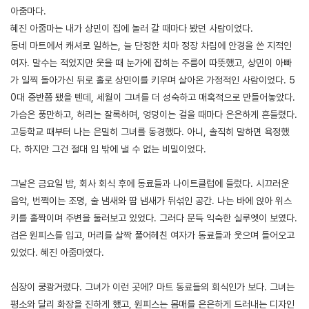
아줌마다.
혜진 아줌마는 내가 상민이 집에 놀러 갈 때마다 봤던 사람이었다.
동네 마트에서 캐셔로 일하는, 늘 단정한 치마 정장 차림에 안경을 쓴 지적인
여자. 말수는 적었지만 웃을 때 눈가에 잡히는 주름이 따뜻했고, 상민이 아빠
가 일찍 돌아가신 뒤로 홀로 상민이를 키우며 살아온 가정적인 사람이었다. 5
0대 중반쯤 됐을 텐데, 세월이 그녀를 더 성숙하고 매혹적으로 만들어놓았다.
가슴은 풍만하고, 허리는 잘록하며, 엉덩이는 걸을 때마다 은은하게 흔들렸다.
고등학교 때부터 나는 은밀히 그녀를 동경했다. 아니, 솔직히 말하면 욕정했
다. 하지만 그건 절대 입 밖에 낼 수 없는 비밀이었다.
그날은 금요일 밤, 회사 회식 후에 동료들과 나이트클럽에 들렀다. 시끄러운
음악, 번쩍이는 조명, 술 냄새와 땀 냄새가 뒤섞인 공간. 나는 바에 앉아 위스
키를 홀짝이며 주변을 둘러보고 있었다. 그러다 문득 익숙한 실루엣이 보였다.
검은 원피스를 입고, 머리를 살짝 풀어헤친 여자가 동료들과 웃으며 들어오고
있었다. 혜진 아줌마였다.
심장이 쿵쾅거렸다. 그녀가 이런 곳에? 마트 동료들의 회식인가 보다. 그녀는
평소와 달리 화장을 진하게 했고, 원피스는 몸매를 은은하게 드러내는 디자인