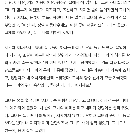
에요. 아니요, 거의 처음이에요. 평소엔 집에서 책 읽거나... 그런 스타일이라."
그녀의 말투가 여전했다. 지적이고, 조신하고. 하지만 술이 들어가면서 그녀의
뺨이 붉어지고, 눈빛이 부드러워졌다. 나는 일부러 그녀의 손을 스치며 잔을
부딪쳤다. "혜진 씨, 정말 아름다우세요. 이런 곳이 어울려요." 그녀는 웃으며
고개를 저었지만, 눈은 나를 피하지 않았다.
시간이 지나면서 그녀의 동료들이 하나둘 빠지고, 우리 둘만 남았다. 음악이
더 커지고, 조명이 어두워지면서 분위기가 뜨거워졌다. 나는 그녀의 허리를 살
짝 감싸며 춤을 청했다. "한 번만 춰요." 그녀는 망설였지만, 결국 따라 나섰다.
댄스플로어에서 그녀의 몸이 내 몸에 닿았다. 부드러운 가슴이 내 가슴에 스치
고, 엉덩이가 내 허벅지에 살짝 부딪혔다. 그녀의 향수 냄새가 코를 자극했다.
나는 그녀의 귀에 속삭였다. "혜진 씨, 너무 섹시해요."
그녀는 숨을 헐떡이며 "저기.. 좀 위험한데요."라고 말했다. 하지만 몸은 나에
게 더 가까이 붙였다. 내 손이 그녀의 허리를 타고 내려가 엉덩이를 살짝 쥐었
다. 그녀는 놀라며 나를 봤지만, 저항하지 않았다. 오히려 그녀의 손이 내 등을
쓰다듬었다. 내 자지가 이미 단단해져서 그녀의 배에 살짝 닿았다. 그녀도 느
꼈는지, 몸이 살짝 떨렸다.