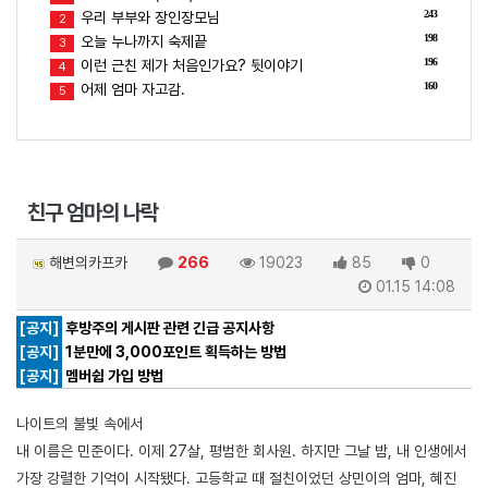
243
우리 부부와 장인장모님
2
198
오늘 누나까지 숙제끝
3
196
이런 근친 제가 처음인가요? 뒷이야기
4
160
어제 엄마 자고감.
5
친구 엄마의 나락
해변의카프카
266
19023
85
0
01.15 14:08
[공지]
후방주의 게시판 관련 긴급 공지사항
[공지]
1분만에 3,000포인트 획득하는 방법
[공지]
멤버쉽 가입 방법
나이트의 불빛 속에서
내 이름은 민준이다. 이제 27살, 평범한 회사원. 하지만 그날 밤, 내 인생에서
가장 강렬한 기억이 시작됐다. 고등학교 때 절친이었던 상민이의 엄마, 혜진