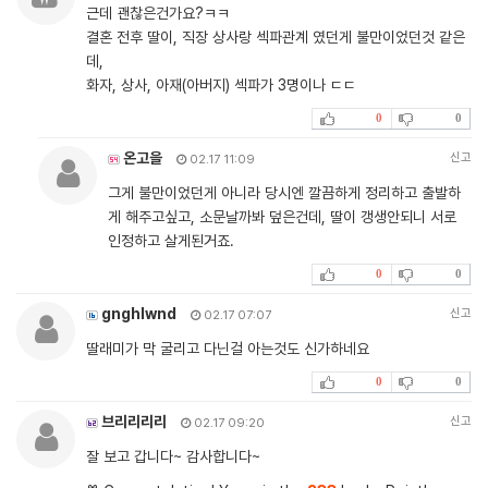
근데 괜찮은건가요?ㅋㅋ
결혼 전후 딸이, 직장 상사랑 섹파관계 였던게 불만이었던것 같은
데,
화자, 상사, 아재(아버지) 섹파가 3명이나 ㄷㄷ
0
0
온고을
신고
02.17 11:09
그게 불만이었던게 아니라 당시엔 깔끔하게 정리하고 출발하
게 해주고싶고, 소문날까봐 덮은건데, 딸이 갱생안되니 서로
인정하고 살게된거죠.
0
0
gnghlwnd
신고
02.17 07:07
딸래미가 막 굴리고 다닌걸 아는것도 신가하네요
0
0
브리리리리
신고
02.17 09:20
잘 보고 갑니다~ 감사합니다~