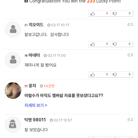
Congratulation! You win the
233
Lucky Point!
0
0
지오이드
신고
02.17 10:17
잘보고갑니다. 감사합니다
0
0
아네타
신고
02.17 11:00
재미나게 잘 봤어요
0
0
윤지
1시간전
이럴수가 아직도 멤버쉽 자료를 못보셨다고요??
자세히 보기 >
익명 98011
신고
02.17 12:57
잘 보았습니다