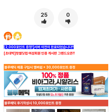
[출처]
. ( 야설 | 은꼴사 | 썰모음 | 성인썰 - 핫썰닷컴)
?bo_table=ssul19&wr_id=1278903
사설토토
25
0
[2,000포인트 증정!]서버 이전이 완료되었습니다!!
[초대박]핫썰닷컴 여성회원 인증 게시판 그랜드오픈!!
블루메딕 제품 구입시 멤버쉽 + 30,000포인트 증정
블루메딕 후기작성시 10,000포인트 증정