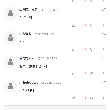
0
0
이고니스존
신고
03.17 23:27
참 별일이
0
0
보리장
신고
03.20 15:29
지리누
0
0
평생지기
신고
03.29 01:53
잘보고갑니다 잼나게
0
0
Ijebeuwu
신고
05.26 03:22
감사합니다
0
0