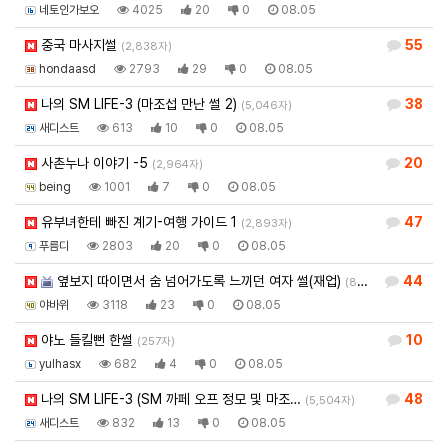
네토인가보오
4025
20
0
08.05
중국 마사지썰
55
(2,838자)
hondaasd
2793
29
0
08.05
나의 SM LIFE-3 (마조섭 만난 썰 2)
38
(5,046자)
새디스트
613
10
0
08.05
사촌누나 이야기 -5
20
(2,964자)
being
1001
7
0
08.05
유부녀한테 빠진 계기-여행 가이드 1
47
(2,893자)
푸름디
2803
20
0
08.05
옆보지 따이면서 숨 넘어가도록 느끼던 여자 썰(재업)
44
(807자)
야바위
3118
23
0
08.05
야노 들킬뻔 한썰
10
(257자)
yulhasx
682
4
0
08.05
나의 SM LIFE-3 (SM 까페 오프 정모 및 마조…
48
(5,504자)
새디스트
832
13
0
08.05