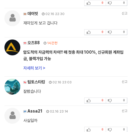
0
0
데이빗
신고
02.16 22:30
재미있게 보고 겁니다
0
0
오즈88
1시간전
압도적의 자금력의 차이!! 매 첫충 최대 100%, 신규회원 계좌입
금, 블랙가입 가능
자세히 보기 >
팁토스타킹
신고
02.16 23:03
잘봤습니다
0
0
Assa21
신고
02.16 23:14
사실일까
0
0