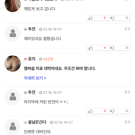
재밌게 보고 갑니다
0
0
투전
신고
02.16 19:07
재미있네요 잘봤습니다
0
0
윤지
1시간전
멤버쉽 자료 대박이네요. 무조건 봐야 합니다.
자세히 보기 >
투전
신고
02.16 19:07
마지막에 저런 반전이 ㄷㄷ;
0
0
봄날은간다
신고
02.16 19:07
진짜면 대박인데