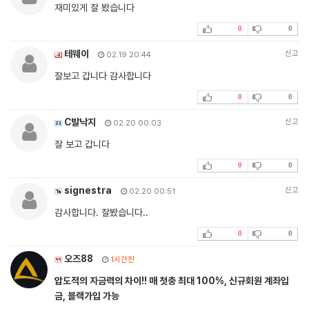
재미있게 잘 봤습니다
0
0
테웨이
신고
02.19 20:44
잘보고 갑니다 감사합니다
0
0
C발낙지
신고
02.20 00:03
잘 보고 갑니다
0
0
signestra
신고
02.20 00:51
감사합니다. 잘봤습니다..
0
0
오즈88
1시간전
압도적의 자금력의 차이!! 매 첫충 최대 100%, 신규회원 계좌입
금, 블랙가입 가능