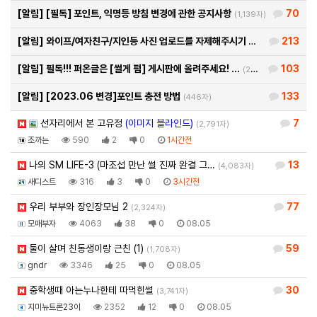
[알림]
[필독] 포인트, 익명등 방침 변경에 관한 공지사항
70
(1,139자)
[알림]
와이프/여자친구/지인등 사진 업로드를 자제해주시기 바랍…
213
(460자)
[알림]
필독!!! 퍼온글은 [썰게 펌] 게시판에 올려주세요! …
103
(290자)
[알림]
[2023.06 변경]포인트 충전 방법
133
(446자)
선자리에서 본 고유정
(이미지 블라인드)
7
(2,791자)
조까는
590
2
0
1시간전
나의 SM LIFE-3 (마조섭 만난 썰 진짜 완결 그…
13
(4,083자)
새디스트
316
3
0
3시간전
우리 부부와 장인장모님 2
77
(2,324자)
모매부자
4063
38
0
08.05
둘이 살며 친동생이랑 근친 (1)
59
(1,708자)
gndr
3346
25
0
08.05
중학생때 아는누나한테 따먹힌썰
30
(3,741자)
지미뉴트론23이
2352
12
0
08.05