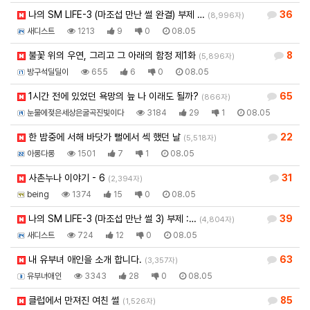
나의 SM LIFE-3 (마조섭 만난 썰 완결) 부제 …
36
(8,996자)
새디스트
1213
9
0
08.05
불꽃 위의 우연, 그리고 그 아래의 함정 제1화
8
(5,896자)
방구석딜딜이
655
6
0
08.05
1시간 전에 있었던 욕망의 늪 나 이래도 될까?
65
(866자)
눈물에젖은세상은굴곡진빛이다
3184
29
1
08.05
한 밤중에 서해 바닷가 뻘에서 섹 했던 날
22
(5,518자)
아롱다롱
1501
7
1
08.05
사촌누나 이야기 - 6
31
(2,394자)
being
1374
15
0
08.05
나의 SM LIFE-3 (마조섭 만난 썰 3) 부제 :…
39
(4,804자)
새디스트
724
12
0
08.05
내 유부녀 애인을 소개 합니다.
63
(3,357자)
유부녀애인
3343
28
0
08.05
클럽에서 만져진 여친 썰
85
(1,526자)