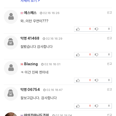
자세히 보기 >
에스메스
신고
02.16 16:26
와..이런 우연이???
0
0
익명 41468
신고
02.16 16:29
잘봤습니다 감사합니다
0
0
Blazing
신고
02.16 18:01
ㅋ 이건 진짜 찐이네
0
0
익명 06754
신고
02.16 18:47
잘보고갑니다. 감사합니다
0
0
야설조아나도조아
신고
02.16 19:04