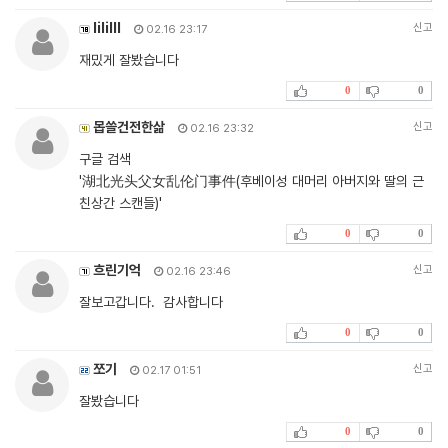
lililll
신고
02.16 23:17
재밌게 잘봤습니다
0
0
몹쓸건전한삶
신고
02.16 23:32
구글 검색
'湖北光头父女乱伦门事件(후베이성 대머리 아버지와 딸의 근
친상간 스캔들)'
0
0
흐린기억
신고
02.16 23:46
잘보고갑니다. 감사합니다
0
0
쪼기
신고
02.17 01:51
잘봤습니다
0
0