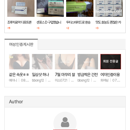
조루치료약 다포트론
센포스 D 구입했습니
두타스테리드로 환승
맛도 효능도 괜찮은 카
구매했습니다
+9
다
+1
+2
마그라
+3
여성인증게시판
회원 전용글
같은 속옷ㅎㅎ
일상샷 하나
7월 마무리 잘
방금찍은 건전
여자인증이용
하세요🫶
한 일상샷
ㅎㅎ
예이니
|
08.04
bbong12
|
07.31
미소0721
|
07.31
bbong12
|
07.28
화여뉭
|
07.27
+60
+88
+242
+89
+149
Author