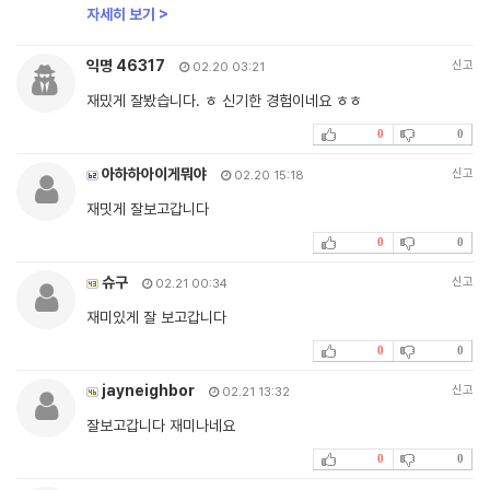
자세히 보기 >
익명 46317
신고
02.20 03:21
재밌게 잘봤습니다. ㅎ 신기한 경험이네요 ㅎㅎ
0
0
아하하아이게뭐야
신고
02.20 15:18
재밋게 잘보고갑니다
0
0
슈구
신고
02.21 00:34
재미있게 잘 보고갑니다
0
0
jayneighbor
신고
02.21 13:32
잘보고갑니다 재미나네요
0
0