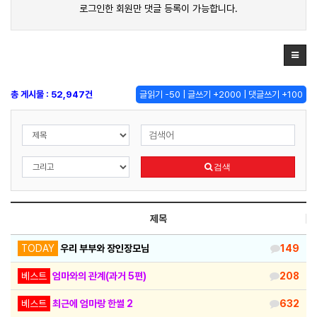
로그인한 회원만 댓글 등록이 가능합니다.
총 게시물 : 52,947건
글읽기 -50 | 글쓰기 +2000 | 댓글쓰기 +100
검색
제목
TODAY
우리 부부와 장인장모님
149
베스트
엄마와의 관계(과거 5편)
208
베스트
최근에 엄마랑 한썰 2
632