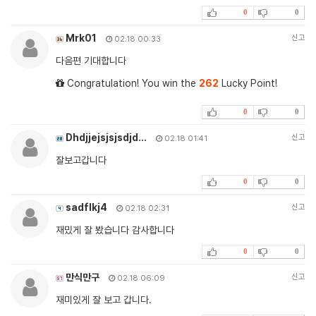
0
0
Mrk01
신고
02.18 00:33
다음편 기대합니다
Congratulation! You win the
262
Lucky Point!
0
0
Dhdjjejsjsjsdjd…
신고
02.18 01:41
잘보고갑니다
0
0
sadflkj4
신고
02.18 02:31
재밌게 잘 봤습니다 감사합니다
0
0
만식만구
신고
02.18 06:09
재미있게 잘 보고 갑니다.