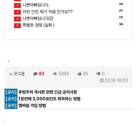
244
나쁜아빠입니다.
2
237
이런 근친 제가 처음 인가요??
3
176
나쁜아빠입니다(2)
4
344
특별한 경험 (실화 )
5
.
온고을
83
5992
25
0
02.16 16:03
[공지]
후방주의 게시판 관련 긴급 공지사항
[공지]
1분만에 3,000포인트 획득하는 방법
[공지]
멤버쉽 가입 방법
.