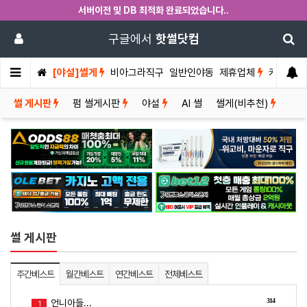
서버이전 및 DB 최적화 완료되었습니다..
구글에서
핫썰닷컴
[야설]썰게
비아그라직구
일반인야동
제휴업체
커뮤니티
썰 게시판
펌 썰게시판
야설
AI 썰
썰게(비추천)
썰 게시판
주간베스트
월간베스트
연간베스트
전체베스트
314
언니아들...
1