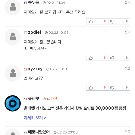
쏭두목
신고
02.21 21:34
재미있게 잘 보고 갑니다. 추천 드려요
0
0
zodlel
신고
02.22 10:02
재미있게 잘보았습니다.
더 써두세요~
0
0
xyzzxy
신고
02.25 01:11
딸이라고??
0
0
올레벳
1시간전
올레벳 카지노 고액 전용 가입시 핫썰 포인트 30,0000점 증정
자세히 보기 >
메로나맛있어
신고
02.25 23:06