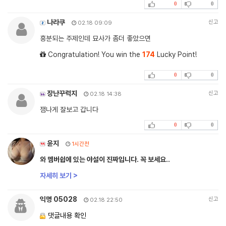
0
0
나라쿠
신고
02.18 09:09
흥분되는 주제인데 묘사가 좀더 좋았으면
Congratulation! You win the
174
Lucky Point!
0
0
장난꾸럭지
신고
02.18 14:38
잼나게 잘보고 갑니다
0
0
윤지
1시간전
와 멤버쉽에 있는 야설이 진짜입니다. 꼭 보세요..
자세히 보기 >
익명 05028
신고
02.18 22:50
댓글내용 확인