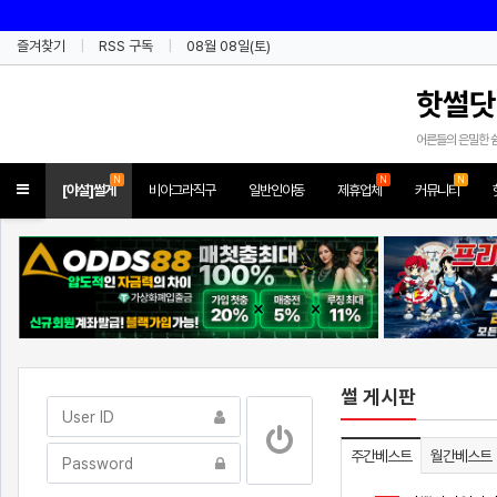
즐겨찾기
RSS 구독
08월 08일(토)
핫썰닷
어른들의 은밀한 
N
N
N
Toggle
[야설]썰게
비아그라직구
일반인야동
제휴업체
커뮤니티
navigation
썰 게시판
주간베스트
월간베스트