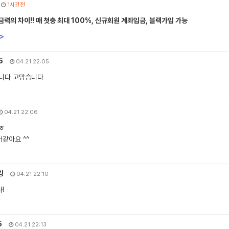
1시간전
력의 차이!! 매 첫충 최대 100%, 신규회원 계좌입금, 블랙가입 가능
>
5
04.21 22:05
니다 고맙습니다
04.21 22:06
ㅎ
같아요 ^^
킹
04.21 22:10
!
5
04.21 22:13