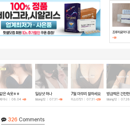
조루치료약 다
+10
했습니다
같은 속옷ㅎㅎ
일상샷 하나
7월 마무리 잘하세요
방금찍은 건전한
🫶
샷
예이니
|
08.04
bbong12
|
07.31
미소0721
|
07.31
bbong12
|
07.2
+69
+90
+259
326
Comments