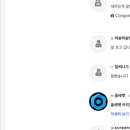
재미있게 
Congrat
머슬머슬
잘 보고 갑
칠떠니기
잘봤슺니다
올레벳
올레벳 카지노
자세히 보기 
screen