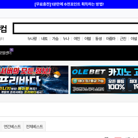
[무료충전]1분만에 6천포인트 획득하는 방법!
컴
누나랑
네토
가슴
누나
여친
야썰
동생
아줌마
근친
야설
쉼터
|
|
|
|
|
|
|
|
|
N
핫썰센터
연간베스트
전체베스트