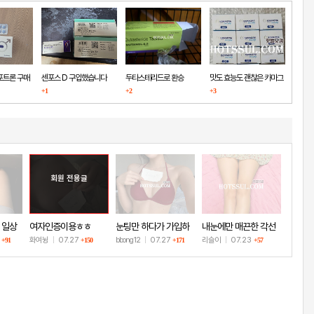
포트론 구매
센포스 D 구입했습니다
두타스테리드로 환승
맛도 효능도 괜찮은 카마그
+1
+2
+3
라
회원 전용글
 일상
여자인증이용ㅎㅎ
눈팅만 하다가 가입하
내눈에만 매끈한 각선
고 인증!
미
8
화여뉭
|
07.27
bbong12
|
07.27
리슬이
|
07.23
+91
+150
+171
+57