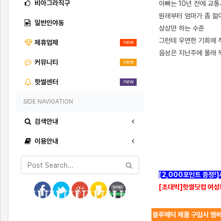
비아그라직구
아빠는 10년 전에 교
원래부터 엄마가 좀 젊어
일반인야동
상상만 하는 수준
그런데 우연한 기회에 
제휴업체
new
음성은 지난주에 몰래 
커뮤니티
new
핫썰센터
new
[출처]
엄마랑 근친 관계중 (1편 - 손으로 쑤시기) ( 야설 | 은꼴사 | 썰모음 | 성인썰 - 핫썰닷컴)
?bo_table=ssul19&wr_id=1396815
보증업체
SIDE NAVIGATION
검색안내
이용안내
[2,000포인트 증정!
[초대박]핫썰닷컴 여성
블루메딕 제품 구입시 멤버