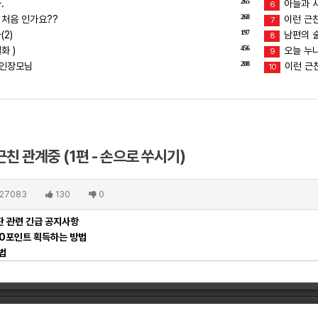
265
.
아들과 
6
268
 처음 인가요??
이런 근친
7
197
2)
남편의 술버
8
456
화 )
오늘 누
9
208
장인장모님
이런 근친
10
친 관계중 (1편 - 손으로 쑤시기)
27083
130
0
 관련 긴급 공지사항
00포인트 획득하는 방법
법