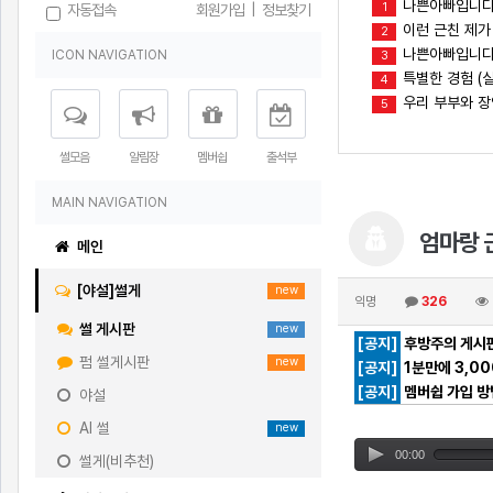
나쁜아빠입니다
1
자동접속
회원가입
|
정보찾기
이런 근친 제가
2
나쁜아빠입니다(
ICON NAVIGATION
3
특별한 경험 (실
4
우리 부부와 
5
썰모음
알림장
멤버쉽
출석부
MAIN NAVIGATION
엄마랑 근
메인
[야설]썰게
new
익명
326
썰 게시판
new
[공지]
후방주의 게시판
펌 썰게시판
new
[공지]
1분만에 3,0
[공지]
멤버쉽 가입 방
야설
AI 썰
new
00:00
썰게(비추천)