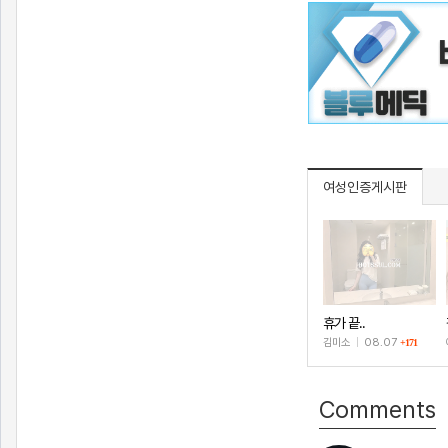
여성인증게시판
휴가 끝..
김미소
|
08.07
+171
Comments