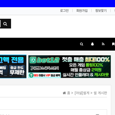
로그인
회원가입
정보찾기
홈 > [야설]썰게 > 썰 게시판