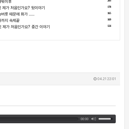
203
샤워이후
178
 제가 처음인가요? 뒷이야기
165
릇 때문에 화가 .....
169
나까지 숙제끝
124
 제가 처음인가요? 중간 이야기
04.21 22:01
00:00