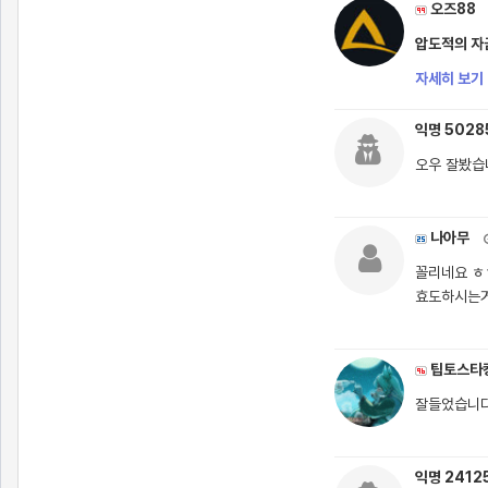
오즈88
압도적의 자금
자세히 보기 
익명 5028
오우 잘봤습
나아무
꼴리네요 ㅎ
효도하시는거
팁토스타
잘들었습니다
익명 2412