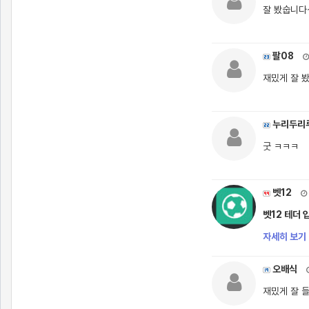
잘 봤숩니다
팔08
재밌게 잘 
누리두리
굿 ㅋㅋㅋ
벳12
벳12 테더 
자세히 보기 
오배식
재밌게 잘 