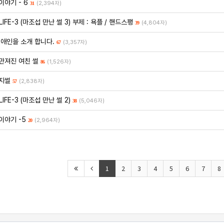
이야기 - 6
(2,394자)
31
LIFE-3 (마조섭 만난 썰 3) 부제 : 욕플 / 핸드스팽
(4,804자)
39
 애인을 소개 합니다.
(3,357자)
67
만져진 여친 썰
(1,526자)
86
지썰
(2,838자)
57
IFE-3 (마조섭 만난 썰 2)
(5,046자)
38
이야기 -5
(2,964자)
20
1
2
3
4
5
6
7
8