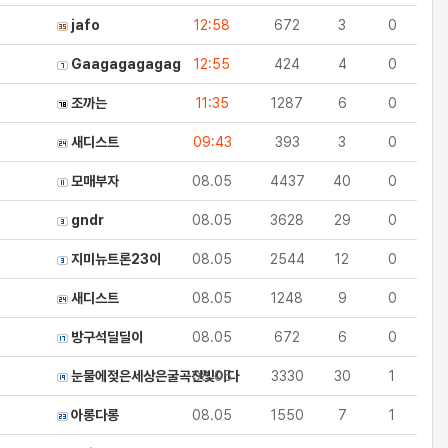
jafo
12:58
672
3
0
Gaagagagagag
12:55
424
4
0
조까는
11:35
1287
6
0
새디스트
09:43
393
3
0
모매부자
08.05
4437
40
0
gndr
08.05
3628
29
0
지미뉴트론23이
08.05
2544
12
0
새디스트
08.05
1248
9
0
방구석딜딜이
08.05
672
6
0
눈물에젖은세상은굴곡진빛이다
08.05
3330
30
1
아롱다롱
08.05
1550
7
1