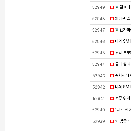
탈ㅇ녀
52949
와이프 길
52948
선자리
52947
나의 SM 
52946
우리 부부
52945
둘이 살며 
52944
중학생때 
52943
나의 SM 
52942
불꽃 위의
52941
1시간 전
52940
한 밤중에
52939