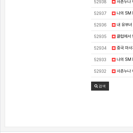
사촌누나 
52938
나의 SM 
52937
내 유부녀
52936
클럽에서 
52935
중국 마사
52934
나의 SM L
52933
사촌누나 
52932
검색