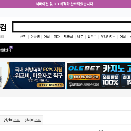
서버이전 및 DB 최적화 완료되었습니다..
컴
근친
여동생
야썰
아다
멤버쉽
네토
입으로
우리카지노
야설
쉼터
|
|
|
|
|
|
|
|
|
N
핫썰센터
연간베스트
전체베스트