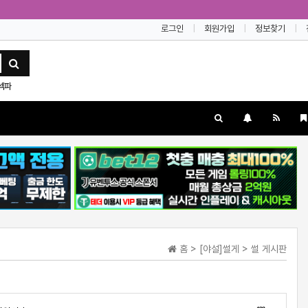
로그인
회원가입
정보찾기
섹파
홈 > [야설]썰게 > 썰 게시판