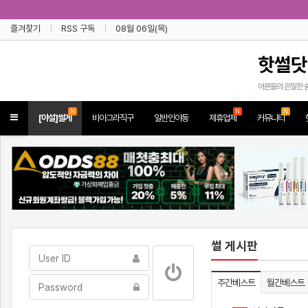
즐겨찾기
RSS 구독
08월 06일(목)
핫썰닷
어른들의 은밀한 
N
N
N
Toggle
[야설]썰게
비아그라직구
일반인야동
제휴업체
커뮤니티
navigation
썰 게시판
주간베스트
월간베스트