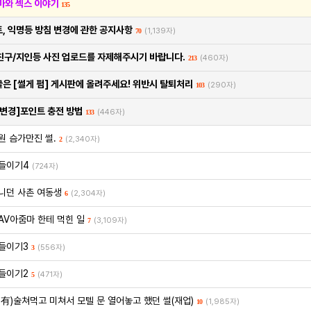
마와 섹스 이야기
135
트, 익명등 방침 변경에 관한 공지사항
(1,139자)
70
친구/지인등 사진 업로드를 자제해주시기 바랍니다.
(460자)
213
온글은 [썰게 펌] 게시판에 올려주세요! 위반시 탈퇴처리
(290자)
103
6 변경]포인트 충전 방법
(446자)
133
원 슴가만진 썰.
(2,340자)
2
들이기4
(724자)
니던 사촌 여동생
(2,304자)
6
AV아줌마 한테 먹힌 일
(3,109자)
7
들이기3
(556자)
3
들이기2
(471자)
5
有)술쳐먹고 미쳐서 모텔 문 열어놓고 했던 썰(재업)
(1,985자)
10