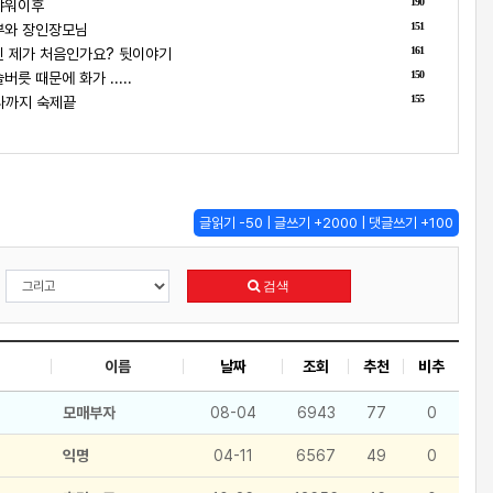
190
샤워이후
151
부와 장인장모님
161
 제가 처음인가요? 뒷이야기
150
릇 때문에 화가 .....
155
나까지 숙제끝
글읽기 -50 | 글쓰기 +2000 | 댓글쓰기 +100
검색
이름
날짜
조회
추천
비추
모매부자
08-04
6943
77
0
익명
04-11
6567
49
0