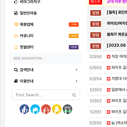
베스트
군대 이후 엄
비아그라직구
[필독] 포인
일반인야동
와이프/여자
제휴업체
new
필독!!! 퍼
커뮤니티
new
[2023.0
핫썰센터
new
직장 여직
52956
SIDE NAVIGATION
와이프 길
52955
검색안내
지방대 다
52954
이용안내
일본에서 
52953
와이프 길
52952
와이프 길
52951
(섹소리
52950