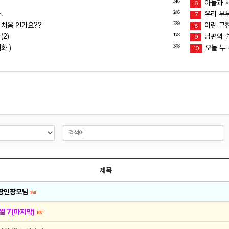
316
아들과 
6
246
.
우리 부
7
239
 처음 인가요??
이런 근친
8
178
2)
남편의 술버
9
348
화 )
오늘 누
10
제목
 장인장모님
150
썰 7(마지막)
107