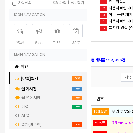
언니아들...
1
자동접속
회원가입
|
정보찾기
나쁜아빠입니다
2
이런 근친 제가
ICON NAVIGATION
3
나쁜아빠입니다(
4
특별한 경험 (실
5
썰모음
알림장
멤버쉽
출석부
MAIN NAVIGATION
총 게시물 : 52,956건
메인
[야설]썰게
new
썰 게시판
new
펌 썰게시판
new
번호
야설
new
TODAY
우리 부부와
AI 썰
베스트
23cm ㅈㅈ 
썰게(비추천)
new