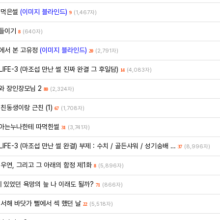
 먹은썰
(이미지 블라인드)
(1,467자)
9
들이기
(640자)
8
에서 본 고유정
(이미지 블라인드)
(2,791자)
20
LIFE-3 (마조섭 만난 썰 진짜 완결 그 후일담)
(4,083자)
14
와 장인장모님 2
(2,324자)
80
친동생이랑 근친 (1)
(1,708자)
67
아는누나한테 따먹힌썰
(3,741자)
31
LIFE-3 (마조섭 만난 썰 완결) 부제 : 수치 / 골든샤워 / 성기숭배 …
(8,996자)
37
 우연, 그리고 그 아래의 함정 제1화
(5,896자)
8
에 있었던 욕망의 늪 나 이래도 될까?
(866자)
71
 서해 바닷가 뻘에서 섹 했던 날
(5,518자)
22