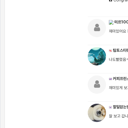
미르10
재미있어요
팁토스타
나도빨렸음
커피프린
재미있게 보
할일없는
잘 보고 갑