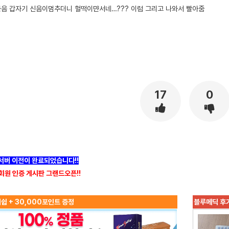
물음 갑자기 신음이멈추더니 헐떡이먄서네…??? 이럼 그리고 나와서 빨아줌
17
0
]서버 이전이 완료되었습니다!!
회원 인증 게시판 그랜드오픈!!
쉽 + 30,000포인트 증정
블루메딕 후