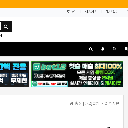
로그인
회원가입
정보찾기
친
홈 > [야설]썰게 > 썰 게시판