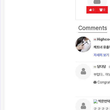
0
0
Comments
Highco
섹트녀 유출작
자세히 보기 
당다당
부럽다.. 
Congrat
박은언덕
굿 굿 굿 굿