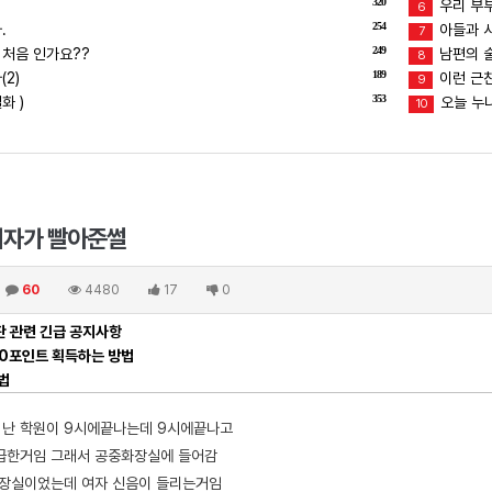
320
우리 부
6
254
.
아들과 
7
249
 처음 인가요??
남편의 술버
8
189
2)
이런 근친
9
353
화 )
오늘 누
10
여자가 빨아준썰
60
4480
17
0
 관련 긴급 공지사항
00포인트 획득하는 방법
법
 난 학원이 9시에끝나는데 9시에끝나고
급한거임 그래서 공중화장실에 들어감
화장실이었는데 여자 신음이 들리는거임