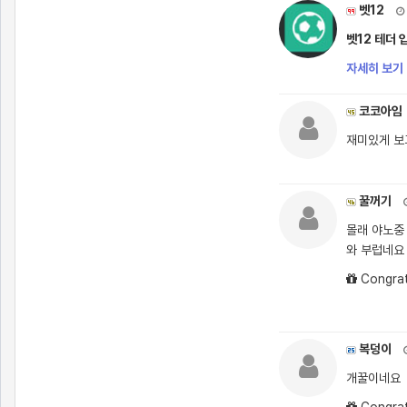
벳12
벳12 테더 
자세히 보기 
코코아임
재미있게 보
꿀꺼기
몰래 야노중
와 부럽네요
Congrat
복덩이
개꿀이네요
Congrat