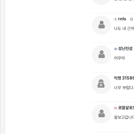
rnls
나도 내 근
성난진성
어우야
익명 3158
너무 부럽다.
로얄샬로
잘보고갑니다