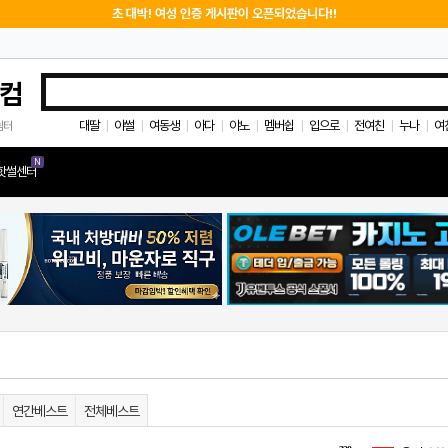
초 대박! 여성 인증 게시판이 오픈되었습니다!!
컴
대딸
야썰
여동생
아다
야노
멤버쉽
입으로
전여친
누나
여
쉼터
|
|
|
|
|
|
|
|
|
N
핫썰센터
연간베스트
전체베스트