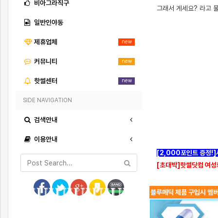
비아그라직구
그래서 게세요? 라고 
일반인야동
제휴업체
new
[출처]
길가다가 어떤 여자가 빨아준썰 ( 야설 | 은꼴사 | 썰모음 | 성인썰 - 핫썰닷컴)
?bo_table=ssul19&wr_id=1431330
먹튀검증
커뮤니티
new
핫썰센터
new
SIDE NAVIGATION
검색안내
이용안내
[2,000포인트 증정!
[초대박]핫썰닷컴 여성
블루메딕 제품 구입시 멤버