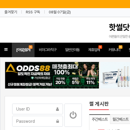
즐겨찾기
RSS 구독
08월 07일(금)
핫썰닷
어른들의 은밀한 
N
N
N
Toggle
[야설]썰게
비아그라직구
일반인야동
제휴업체
커뮤니티
navigation
썰 게시판
주간베스트
월간베스트