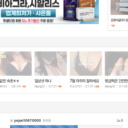
조루치료약 다
+10
했습니다
같은 속옷ㅎㅎ
일상샷 하나
7월 마무리 잘하세요
방금찍은 건전한
🫶
샷
예이니
|
08.04
bbong12
|
07.31
미소0721
|
07.31
bbong12
|
07.2
+64
+89
+244
yejun10670000
Lv.5
정회원