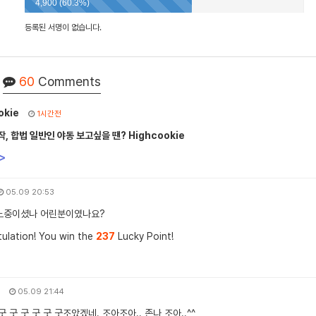
4,900 (60.3%)
등록된 서명이 없습니다.
60
Comments
okie
1시간전
, 합법 일반인 야동 보고싶을 땐? Highcookie
>
05.09 20:53
야노중이셨나 어린분이였나요?
ulation! You win the
237
Lucky Point!
05.09 21:44
 굿 굿 굿 굿 굿 굿조았겠네.,조아조아.. 존나 조아..^^