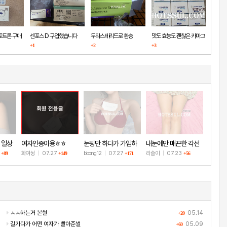
포트론 구매
센포스 D 구입했습니다
두타스테리드로 환승
맛도 효능도 괜찮은 카마그
+1
+2
+3
라
회원 전용글
 일상
여자인증이용ㅎㅎ
눈팅만 하다가 가입하
내눈에만 매끈한 각선
고 인증!
미
8
화여뉭
|
07.27
bbong12
|
07.27
리슬이
|
07.23
+89
+149
+171
+56
ㅅㅅ하는거 본썰
05.14
+20
길가다가 어떤 여자가 빨아준썰
05.09
+60