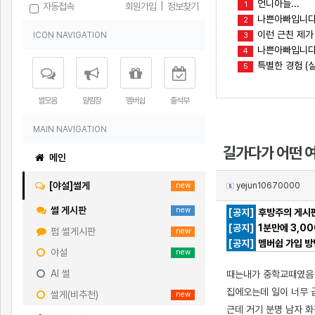
언니아들...
1
자동접속
회원가입
|
정보찾기
나쁜아빠입니다
2
이런 근친 제가
ICON NAVIGATION
3
나쁜아빠입니다(
4
특별한 경험 (실
5
썰모음
알림장
멤버쉽
출석부
MAIN NAVIGATION
길가다가 어떤 
메인
[야설]썰게
yejun10670000
new
썰 게시판
new
[공지]
후방주의 게시판
[공지]
1분만에 3,0
펌 썰게시판
new
[공지]
멤버쉽 가입 방
야설
new
AI 썰
때는
내가 중학교때였음
집에오는데 일이 너무 
썰게(비추천)
new
근데 거기 분명 남자 