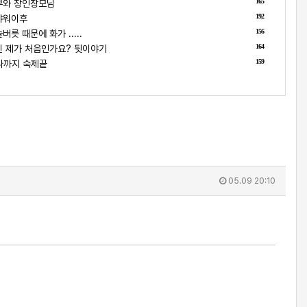
165
부와 장인장모님
192
샤워이후
156
릇 때문에 화가 .....
164
 제가 처음인가요? 뒷이야기
159
나까지 숙제끝
05.09 20:10