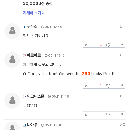
30,0000점 증정
자세히 보기 >
누두소
신고
05.11 12:58
정말 신기하네요
1
0
베로베로
신고
05.11 13:17
재미있게 잘보고 갑니다.
Congratulation! You win the
260
Lucky Point!
1
0
이고니스존
신고
05.11 14:46
부럽부럽
1
0
나아무
신고
05.11 19:38