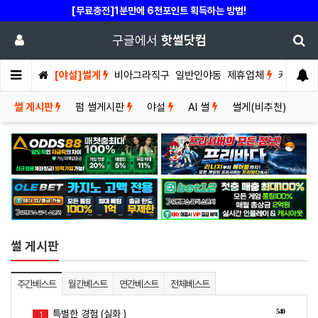
[무료충전]1분만에 6천포인트 획득하는 방법!
구글에서
핫썰닷컴
[야설]썰게
비아그라직구
일반인야동
제휴업체
커뮤니티
썰 게시판
펌 썰게시판
야설
AI 썰
썰게(비추천)
썰 게시판
주간베스트
월간베스트
연간베스트
전체베스트
540
특별한 경험 (실화 )
1