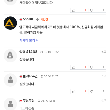
재미있어요 잘보고갑니다
1
0
오즈88
1시간전
압도적의 자금력의 차이!! 매 첫충 최대 100%, 신규회원 계좌입
금, 블랙가입 가능
자세히 보기 >
익명 41468
신고
05.10 09:51
잘봤습니다
1
0
불랴요ㅗ년
신고
05.10 11:17
잘봤습니다~
1
0
부산부산
신고
05.10 12:15
아...이건좀