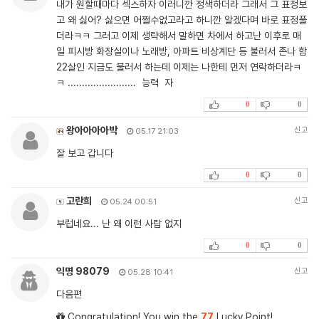
내가 원할때마다 섹스하자 이러니깐 정색하더라 그래서 그 표정보
고 왜 싫어? 싫으면 어쩔수없고라고 하니깐 알겠다며 바로 표정풀
더라ㅋㅋ 그러고 이제 생략해서 말하면 차에서 하고난 이후로 매
일 피시방 화장실이나 노래방, 아파트 비상계단 등 불러서 존나 함
22살인 지금도 불러서 하는데 이제는 나한테 먼저 연락하더라ㅋ
ㅋ ........................ 능력 자
0
0
왕아아아아박
신고
05.17 21:03
잘 보고 갑니다
0
0
고란희
신고
05.24 00:51
부럽네요... 난 왜 이런 사람 없지
0
0
익명 98079
신고
05.28 10:41
다음편
Congratulation! You win the
77
Lucky Point!