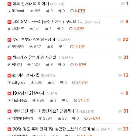
학교 선배와 의 이야기
1
(1,627자)
ffffoont
186
0
0
1시간전
나의 SM LIFE-4 (공주 / 이브 / 구리녀 : …
6
(4,638자)
새디스트
141
3
0
1시간전
우리 부부와 장인장모님 4
20
(2,033자)
모매부자
667
9
1
1시간전
섹스리스 유부녀 와 사귄썰
21
(2,026자)
떡대71
1007
8
0
3시간전
여친 정복기5
13
(5,441자)
sdfgfds
696
6
0
3시간전
19살남자 21살여자
8
(1,191자)
나르시수스
696
3
0
5시간전
이런 근친 제가 처음인가요? 근황풉니다
51
(1,888자)
익명이니편하게
2384
28
0
5시간전
90명 정도 추파 던져 1명 성공한 노브라 아줌마 썰
33
(2,650자)