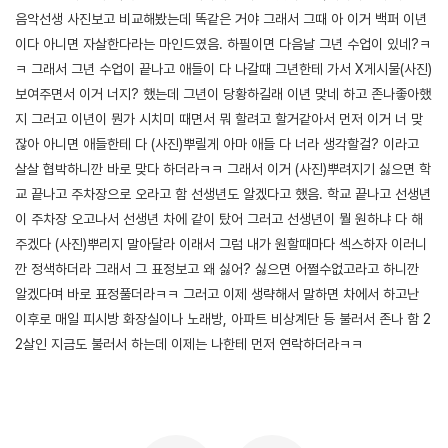
음악선생 사진보고 비교해봤는데 똑같은 거야 그래서 그때 아 이거 백퍼 이년
이다 아니면 자살한다라는 마인드였음. 하필이면 다음날 그년 수업이 있네?ㅋ
ㅋ 그래서 그년 수업이 끝나고 애들이 다 나갈때 그년한테 가서 X게시물(사진)
보여주면서 이거 너지? 했는데 그년이 당황하길래 이년 맞네 하고 존나좋아했
지 그러고 이년이 뭔가 시치미 때면서 뭐 할려고 할거같아서 먼저 이거 너 맞
잖아 아니면 애들한테 다 (사진)뿌릴게 아마 애들 다 너라 생각할걸? 이라고
살살 협박하니깐 바로 맞다 하더라ㅋㅋ 그래서 이거 (사진)뿌려지기 싫으면 학
교 끝나고 주차장으로 오라고 함 선생년도 알겠다고 했음. 학교 끝나고 선생년
이 주차장 오고나서 선생년 차에 같이 탔어 그러고 선생년이 뭘 원하냐 다 해
주겠다 (사진)뿌리지 말아달라 이래서 그럼 내가 원할때마다 섹스하자 이러니
깐 정색하더라 그래서 그 표정보고 왜 싫어? 싫으면 어쩔수없고라고 하니깐
알겠다며 바로 표정풀더라ㅋㅋ 그러고 이제 생략해서 말하면 차에서 하고난
이후로 매일 피시방 화장실이나 노래방, 아파트 비상계단 등 불러서 존나 함 2
2살인 지금도 불러서 하는데 이제는 나한테 먼저 연락하더라ㅋㅋ
[출처]
학교 선생 따먹은 썰 (쓸데없이 길어유) ( 야설 | 은꼴사 | 썰모음 | 성인썰 - 핫썰닷컴)
?bo_table=ssul19&wr_id=1431400
토토사이트