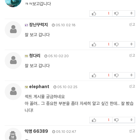
ㅋㅋ보고갑니다
1
0
장난꾸럭지
신고
05.10 02:18
잘 보고 갑니다
1
0
청다리
신고
05.10 02:20
잘 보고 갑니다
1
0
elephant
신고
05.10 02:25
섹트 게시물 궁금하네요
아 꼴려.. 그 중요한 부분을 좀더 자세히 알고 싶긴 한데.. 잘 봤습
니다!
1
0
익명 66389
신고
05.10 02:47