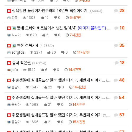
유부녀애인
1554
13
0
6시간전
성욕강한 돌싱여자친구와의 18년째 떡정이야기
28
(1,544자)
피통
1303
12
0
6시간전
동네 오빠와 베트남에서 생긴 일(4/4)
(이미지 블라인드)
10
(3,613자)
리니아
620
5
0
7시간전
여친 정복기4
35
(4,736자)
sdfgfds
2271
20
0
14시간전
중녀 먹은썰
18
(1,482자)
jafo
1542
6
0
14시간전
취준생일때 실내골프장 알바 했던 얘기다. 세번째 이야기…
48
(2,895자)
웅당아
1647
22
0
14시간전
취준생일때 실내골프장 알바 했던 얘기다. 세번째 이야기…
54
(1,683자)
웅당아
1568
21
0
14시간전
취준생일때 실내골프장 알바 했던 얘기다. 두번째 이야기
57
(2,351자)
웅당아
1696
21
0
15시간전