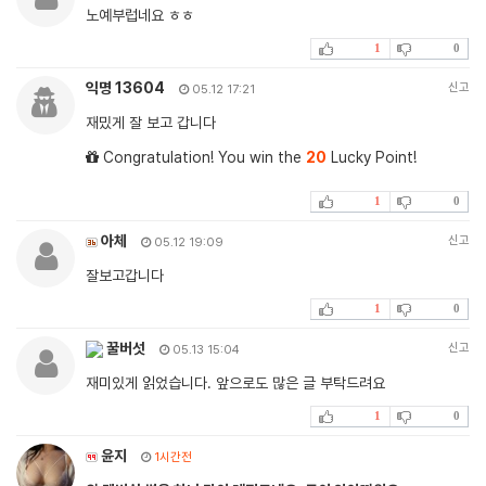
노예부럽네요 ㅎㅎ
1
0
익명 13604
신고
05.12 17:21
재밌게 잘 보고 갑니다
Congratulation! You win the
20
Lucky Point!
1
0
아체
신고
05.12 19:09
잘보고갑니다
1
0
꿀버섯
신고
05.13 15:04
재미있게 읽었습니다. 앞으로도 많은 글 부탁드려요
1
0
윤지
1시간전