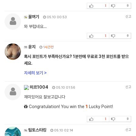
1
0
꿀꺼기
신고
05.10 00:53
와 부럽네요…
1
0
윤지
1시간전
혹시 포인트가 부족하신가요? 1분만에 무료로 3천 포인트를 받으
세요.
자세히 보기 >
미르1004
신고
05.10 01:56
재미있어요 잘보고갑니다
Congratulation! You win the
1
Lucky Point!
1
0
팁토스타킹
신고
05.10 02:14