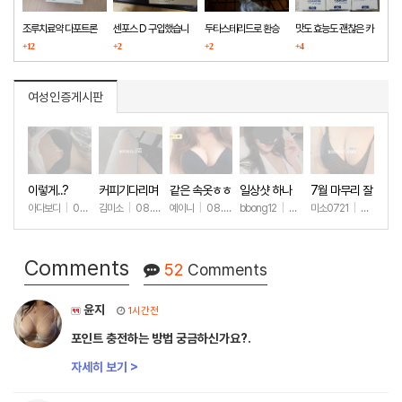
조루치료약 다포트론
센포스 D 구입했습니
두타스테리드로 환승
맛도 효능도 괜찮은 카
구매했습니다
+12
다
+2
+2
마그라
+4
여성인증게시판
이렇게..?
커피기다리며
같은 속옷ㅎㅎ
일상샷 하나
7월 마무리 잘
(안야함)
하세요🫶
아다보디
|
08.09
김미소
|
08.08
예이니
|
08.04
bbong12
|
07.31
미소0721
|
07.31
+53
+145
+82
+92
+2
Comments
52
Comments
윤지
1시간전
포인트 충전하는 방법 궁금하신가요?.
자세히 보기 >