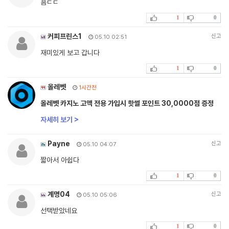
흠ㄷㄷ
1
0
커피프린스1
신고
05.10 02:51
재미있게 보고 갑니다
1
0
올레벳
1시간전
올레벳 카지노 고액 전용 가입시 핫썰 포인트 30,0000점 증정
자세히 보기 >
Payne
신고
05.10 04:07
짧아서 아쉽다
1
0
계명04
신고
05.10 05:06
선택받았네요
1
0