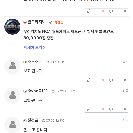
0
0
월드카지노
1시간전
우리카지노 NO.1 월드카지노 재오픈! 가입시 핫썰 포인트
30,0000점 증정
자세히 보기 >
ㅇㅅㅇll
신고
07.17 10:14
보고 갑니다
0
0
Kwon0111
신고
07.22 06:26
그렇구나~~
0
0
전건포
신고
07.22 12:59
잘 보고 갑니다