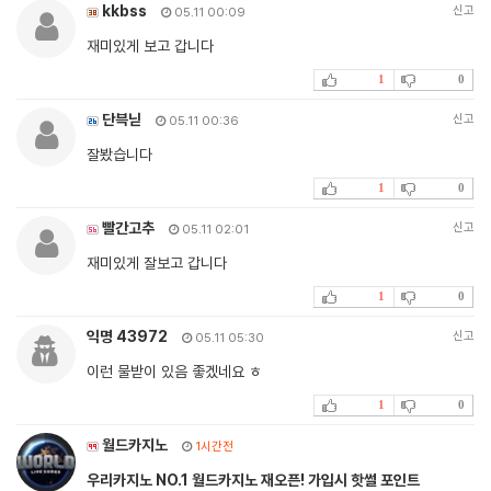
kkbss
신고
05.11 00:09
재미있게 보고 갑니다
1
0
단븍닏
신고
05.11 00:36
잘봤습니다
1
0
빨간고추
신고
05.11 02:01
재미있게 잘보고 갑니다
1
0
익명 43972
신고
05.11 05:30
이런 물받이 있음 좋겠네요 ㅎ
1
0
월드카지노
1시간전
우리카지노 NO.1 월드카지노 재오픈! 가입시 핫썰 포인트