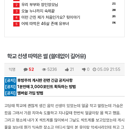
255
우리 부부와 장인장모님
2
208
오늘 누나까지 숙제끝
3
205
이런 근친 제가 처음인가요? 뒷이야기
4
196
어제 따먹은 46살 존예 유부녀
5
학교 선생 따먹은 썰 (쓸데없이 길어유)
익명
52
5236
21
0
05.09 21:55
[공지]
후방주의 게시판 관련 긴급 공지사항
[공지]
1분만에 3,000포인트 획득하는 방법
[공지]
멤버쉽 가입 방법
고딩때 학교에 괜찮게 생긴 음악 선생이 있었는데 얼굴 작고 말랐는데 가슴은
컸음 그래서 가끔 치마속 도촬하고 지나갈때 한번씩 얼굴이랑 몸 찍고 했음.
그리고 평소에 내가 X 섹트계를 많이봐서 그날도 섹트계를 보고있었는데 게시
물을 보는데 뭔가 익숙한 장소고 어디서 많이 본 옷이랑 악세사리인데 하고 그