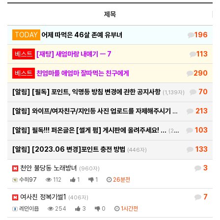
제목
TODAY
어제 따먹은 46살 존예 유부녀
196
베스트
[재탕] 새엄마랑 내얘기 ㅡ 7
113
베스트
친엄마를 애엄마 잘따먹는 친구에게
290
[알림]
[필독] 포인트, 익명등 방침 변경에 관한 공지사항
70
(1,139자)
[알림]
와이프/여자친구/지인등 사진 업로드를 자제해주시기 바랍…
213
(460자)
[알림]
필독!!! 퍼온글은 [썰게 펌] 게시판에 올려주세요! …
103
(290자)
[알림]
[2023.06 변경]포인트 충전 방법
133
(446자)
천안 불당동 노래방녀
3
(960자)
수히97
112
1
1
26분전
여사친 정복기썰1
7
(406자)
레인이욥
254
3
0
1시간전