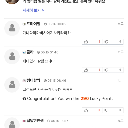
와 멤버쉽 썰은 하나 같이 레전드네요. 돈이 안아까워요
자세히 보기 >
트라이벌
신고
05.14 00:02
가나다라마바사아지차카타파하
1
0
클라
신고
05.15 01:40
재미있게 잘봤습니다
1
0
빵디할짝
신고
05.15 08:46
그정도면 사귀는거 아님? ㅋㅋㅋ
Congratulation! You win the
290
Lucky Point!
0
0
달달한인생
신고
05.15 15:57