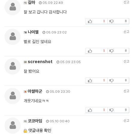
길마
신고
05.09 22:49
잘 보고 갑니다 감사합니다
1
0
나이젤
신고
05.09 23:02
별로 길진 않네요
1
0
screenshot
신고
05.09 23:05
잘 봤어요
1
0
아쌀하군
신고
05.09 23:30
개웃기네요ㅋㅋ
1
0
코코아임
신고
05.10 00:40
댓글내용 확인