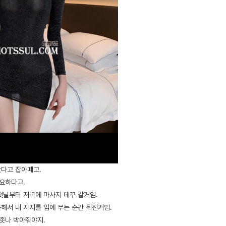
다고 잡아떼고.
필요하다고.
첫날부터 저녁에 마사지 데꾸 갈거임.
해서 내 자지를 입에 무는 순간 뒤진거임.
 좃나 박아줘야지.