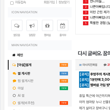
언니아들...
1
자동접속
회원가입
|
정보찾기
나쁜아빠입니다
2
이런 근친 제가
ICON NAVIGATION
3
나쁜아빠입니다(
4
특별한 경험 (실
5
썰모음
알림장
멤버쉽
출석부
MAIN NAVIGATION
다시 글써요. 꿈
메인
[야설]썰게
마사지진짜임
2
new
썰 게시판
new
[공지]
후방주의 게시판
[공지]
1분만에 3,0
펌 썰게시판
new
[공지]
멤버쉽 가입 방
야설
new
AI 썰
휴일 특근에 야근까지해
아까 엄마랑 누나 선물
썰게(비추천)
new
제가 살려고 장바구니 