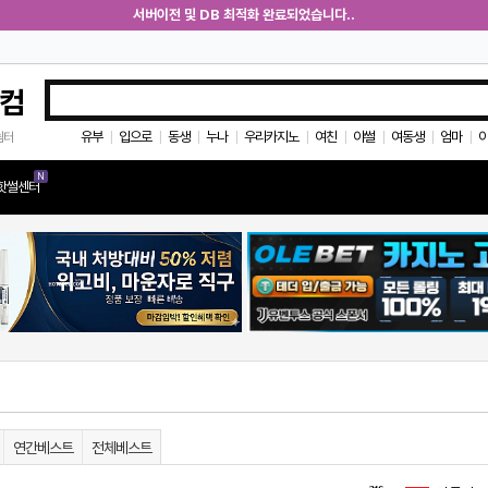
서버이전 및 DB 최적화 완료되었습니다..
컴
유부
입으로
동생
누나
우리카지노
여친
야썰
여동생
엄마
쉼터
|
|
|
|
|
|
|
|
|
N
핫썰센터
연간베스트
전체베스트