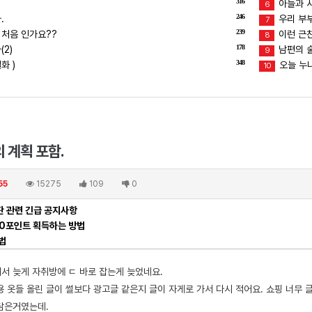
316
아들과 
6
246
.
우리 부
7
239
 처음 인가요??
이런 근친
8
178
2)
남편의 술버
9
348
화 )
오늘 누
10
의 계획 포함.
55
15275
109
0
 관련 긴급 공지사항
00포인트 획득하는 방법
법
서 늦게 자취방에 ㄷ 바로 잡는게 늦었네요.
용 옷들 올린 글이 썰보다 광고글 같은지 글이 자게로 가서 다시 적어요. 쇼핑 너무
담은거였는데.