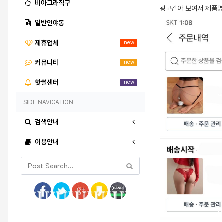
비아그라직구
광고같아 보여서 제품명
일반인야동
제휴업체
new
커뮤니티
new
핫썰센터
new
SIDE NAVIGATION
검색안내
이용안내