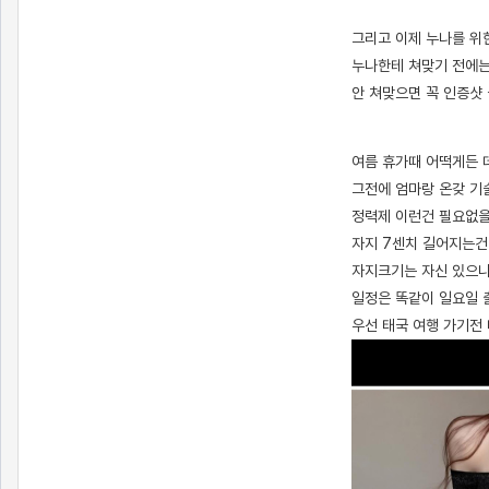
그리고 이제 누나를 위
누나한테 쳐맞기 전에는
안 쳐맞으면 꼭 인증샷
[출처]
다시 글써요. 꿈의 계획 포함. ( 야설 | 은꼴사 | 썰모음 | 성인썰 - 핫썰닷컴)
?bo_table=ssul19&wr_id=1450055
스포츠토토
여름 휴가때 어떡게든 
그전에 엄마랑 온갖 기
정력제 이런건 필요없을
자지 7센치 길어지는건
자지크기는 자신 있으니
일정은 똑같이 일요일 
우선 태국 여행 가기전 