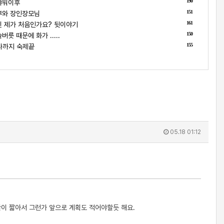
190
샤워이후
151
부와 장인장모님
161
 제가 처음인가요? 뒷이야기
150
릇 때문에 화가 .....
155
나까지 숙제끝
05.18 01:12
 글이 짧아서 그런가 앞으로 계획도 적어야할듯 해요.