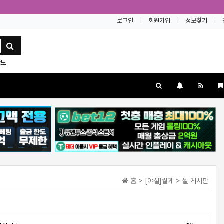
로그인
회원가입
정보찾기
야노
홈 > [야설]썰게 > 썰 게시판