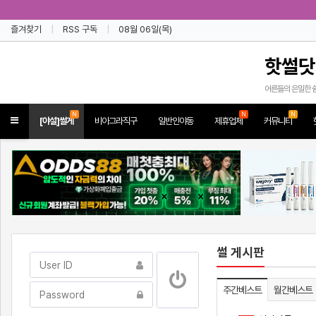
즐겨찾기
RSS 구독
08월 06일(목)
핫썰닷
어른들의 은밀한 
N
N
N
Toggle
[야설]썰게
비아그라직구
일반인야동
제휴업체
커뮤니티
navigation
썰 게시판
주간베스트
월간베스트