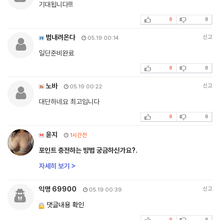
기대됩니다!!!
0
0
범내려온다
신고
05.19 00:14
일단준비완료
0
0
노바
신고
05.19 00:22
대단하네요 최고입니다
0
0
윤지
1시간전
포인트 충전하는 방법 궁금하신가요?.
자세히 보기 >
익명 69900
신고
05.19 00:39
댓글내용 확인
0
0