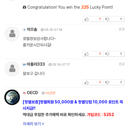
Congratulation! You win the
225
Lucky Point!
0
0
이므솔
신고
05.19 07:16
호텔정보감사합니다~
즐거운시간되시길!
0
0
아몰라333
신고
05.19 07:17
잘보고 갑니다
0
0
OECD
1시간전
[핫썰보증]핫썰회원 50,000원 & 핫썰닷컴 10,000 포인트 즉
시지급!!
역대급 푸짐한 추가혜택 바로 확인하세요.
가입코드 : 5252
자세히 보기 >