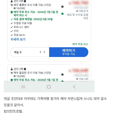
[출처]
엄마 선물. 그리고 누나꺼도 곧. ( 야설 | 은꼴사 | 썰모음 | 성인썰 - 핫썰닷컴)
?bo_table=ssul19&wr_id=1452540
메이저사이트
댓글 조언대로 아무래도 가족여행 휴가라 해야 자연스럽게 누나도 데꾸 갈수
있을것 같아서.
람브란트호텔.