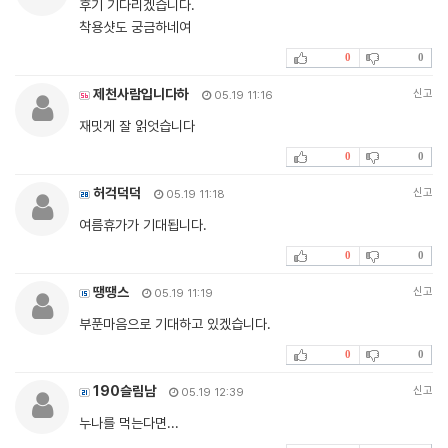
후기 기다리겠습니다.
착용샷도 궁금하네여
0
0
제천사람입니다하
신고
05.19 11:16
재밋게 잘 읽엇습니다
0
0
허걱덕덕
신고
05.19 11:18
여름휴가가 기대됩니다.
0
0
땡땡스
신고
05.19 11:19
부푼마음으로 기대하고 있겠습니다.
0
0
190슬림남
신고
05.19 12:39
누나를 먹는다면...