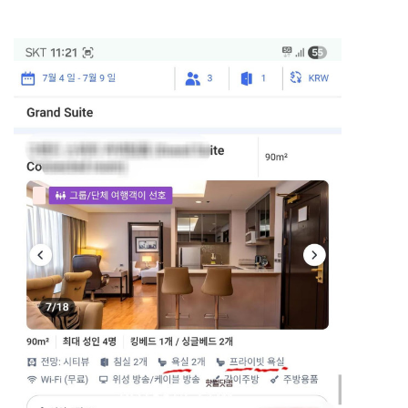
[출처]
엄마 선물. 그리고 누나꺼도 곧. ( 야설 | 은꼴사 | 썰모음 | 성인썰 - 핫썰닷컴)
?bo_table=ssul19&wr_id=1452540
보증업체