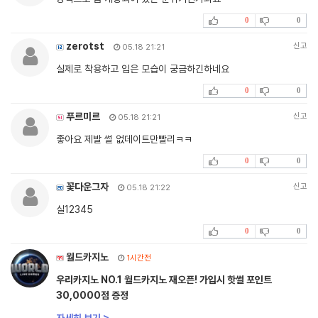
0
0
zerotst
신고
05.18 21:21
실제로 착용하고 입은 모습이 궁금하긴하네요
0
0
푸르미르
신고
05.18 21:21
좋아요 제발 썰 없데이트만빨리ㅋㅋ
0
0
꽃다운그자
신고
05.18 21:22
실12345
0
0
월드카지노
1시간전
우리카지노 NO.1 월드카지노 재오픈! 가입시 핫썰 포인트
30,0000점 증정