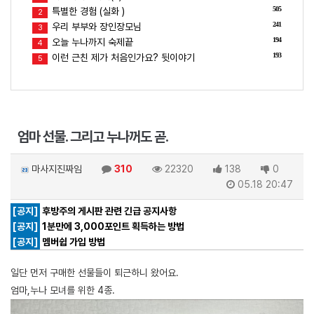
505
특별한 경험 (실화 )
2
241
우리 부부와 장인장모님
3
194
오늘 누나까지 숙제끝
4
193
이런 근친 제가 처음인가요? 뒷이야기
5
엄마 선물. 그리고 누나꺼도 곧.
마사지진짜임
310
22320
138
0
05.18 20:47
[공지]
후방주의 게시판 관련 긴급 공지사항
[공지]
1분만에 3,000포인트 획득하는 방법
[공지]
멤버쉽 가입 방법
일단 먼저 구매한 선물들이 퇴근하니 왔어요.
엄마,누나 모녀를 위한 4종.