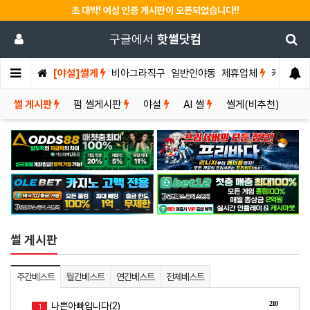
초 대박! 여성 인증 게시판이 오픈되었습니다!!
구글에서
핫썰닷컴
[야설]썰게
비아그라직구
일반인야동
제휴업체
커뮤니티
썰 게시판
펌 썰게시판
야설
AI 썰
썰게(비추천)
썰 게시판
주간베스트
월간베스트
연간베스트
전체베스트
210
나쁜아빠입니다(2)
1