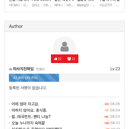
는건데여ㅜ
(안야함)
하세요🫶
아다보디
|
08.09
김미소
|
08.08
예이니
|
08.04
bbong12
|
07.31
미소0721
|
07.31
+1
+114
+80
+90
+2
Author
22
12
마사지진짜임
Lv.23
핫썰러
41,900 (45.4%)
등록된 서명이 없습니다.
어제 엄마 자고감.
08.06
+159
야하지 않아요. 휴식중.
08.04
+77
썰..태국힌트..팬티 나눔?
08.03
+101
오늘 누나까지 숙제끝
08.02
+194