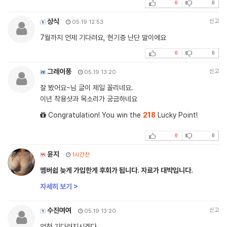
0
0
상식
신고
05.19 12:53
7월까지 언제 기다려요, 현기증 난단 말이에요
0
0
그레이퐁
신고
05.19 13:20
잘 봤어요~님 글이 제일 꼴리네요.
이년 착용샷과 목소리가 궁금하네요
Congratulation! You win the
218
Lucky Point!
0
0
윤지
1시간전
멤버쉽 늦게 가입한게 후회가 됩니다. 자료가 대박입니다.
자세히 보기 >
수진여여
신고
05.19 13:20
엄청 기다려지시겠다