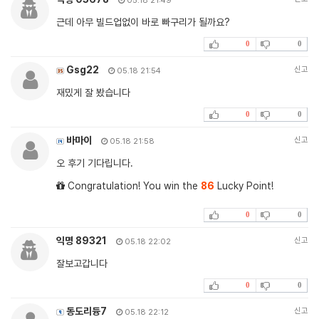
05.18 21:49
근데 아무 빌드업없이 바로 빠구리가 될까요?
0
0
Gsg22
신고
05.18 21:54
재밌게 잘 봤습니다
0
0
바마이
신고
05.18 21:58
오 후기 기다립니다.
Congratulation! You win the
86
Lucky Point!
0
0
익명 89321
신고
05.18 22:02
잘보고갑니다
0
0
동도리듕7
신고
05.18 22:12