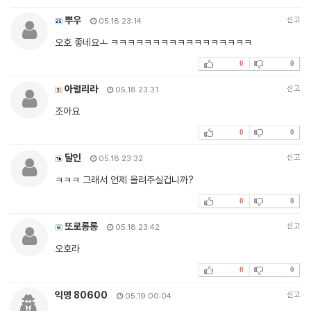
뿌우
신고
05.18 23:14
오호 좋네요ㅗ ㅋㅋㅋㅋㅋㅋㅋㅋㅋㅋㅋㅋㅋㅋㅋㅋㅋ
0
0
아럴리라
신고
05.18 23:31
조아요
0
0
달인
신고
05.18 23:32
ㅋㅋㅋ 그래서 언제 올려주실겁니까?
0
0
또로롱롱
신고
05.18 23:42
오호라
0
0
익명 80600
신고
05.19 00:04