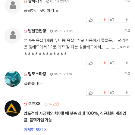
금까마귀
신고
05.18 22:51
궁금하네 뒷이야기 ㅎ
0
0
달달한인생
신고
05.18 23:02
엄마능 욕실 1개랑 누나능 욕실 1개로 사용하기 좋을듯. 쓰리썸
은 킹베드에서 1:1로 데꾸 잘 때는 싱글베드에서...............ㅎㅎㅎ
ㅎㅎㅎㅎㅎㅎㅎㅎㅎㅎㅎㅎ
0
0
팁토스타킹
신고
05.18 23:06
잘봤습니다
0
0
오즈88
1시간전
압도적의 자금력의 차이!! 매 첫충 최대 100%, 신규회원 계좌입
금, 블랙가입 가능
자세히 보기 >