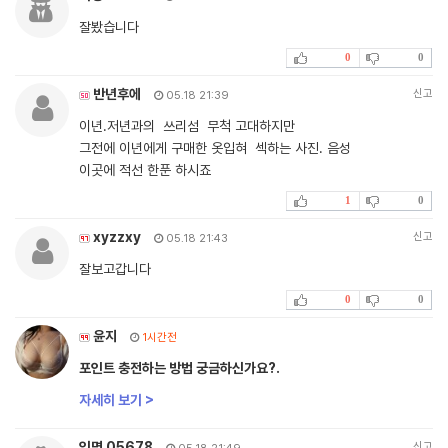
잘봤습니다
0
0
반년후에
신고
05.18 21:39
이년.저년과의 쓰리섬 무척 고대하지만
그전에 이년에게 구매한 옷입혀 섹하는 사진. 음성
이곳에 적선 한푼 하시죠
1
0
xyzzxy
신고
05.18 21:43
잘보고갑니다
0
0
윤지
1시간전
포인트 충전하는 방법 궁금하신가요?.
자세히 보기 >
익명 05678
신고