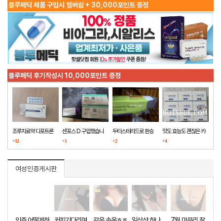
블루메딕 제품 구입시 멤버쉽 + 30,000포인트 증정
블루메딕 후기작성시 10,000포인트 증정
조루치료약 다포트론
센포스 D 구입했습니
두타스테리드로 환승
맛도 효능도 괜찮은 카
구매했습니다
+12
다
+1
+2
마그라
+4
여성인증게시판
인증 어떻게하
커피기다리며
같은 속옷ㅎㅎ
일상샷 하나
7월 마무리 잘