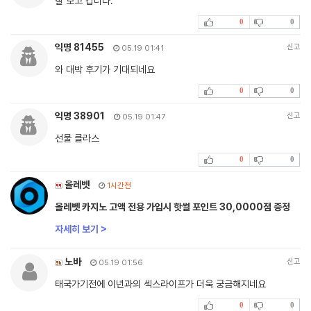
잘 보고 갑니다.
0
0
익명 81455
신고
05.19 01:41
와 대박 후기가 기대되네요
0
0
익명 38901
신고
05.19 01:47
선물 클라스
0
0
올레벳
1시간전
올레벳 카지노 고액 전용 가입시 핫썰 포인트 30,0000점 증정
자세히 보기 >
노바
신고
05.19 01:56
태국가기전에 이년과의 섹스라이프가 더욱 궁금해지네요
0
0