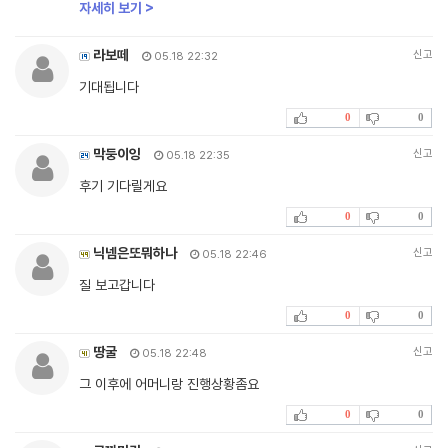
자세히 보기 >
라보떼
신고
05.18 22:32
기대됩니다
0
0
막둥이잉
신고
05.18 22:35
후기 기다릴게요
0
0
닉넴은또뭐하나
신고
05.18 22:46
질 보고갑니다
0
0
땅굴
신고
05.18 22:48
그 이후에 어머니랑 진행상황좀요
0
0