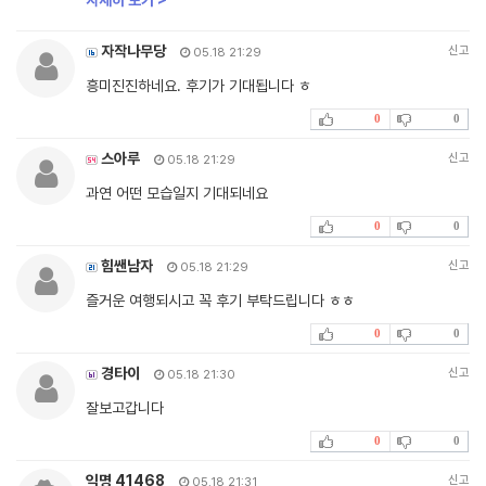
자세히 보기 >
자작나무당
신고
05.18 21:29
흥미진진하네요. 후기가 기대됩니다 ㅎ
0
0
스아루
신고
05.18 21:29
과연 어떤 모습일지 기대되네요
0
0
힘쌘남자
신고
05.18 21:29
즐거운 여행되시고 꼭 후기 부탁드립니다 ㅎㅎ
0
0
경타이
신고
05.18 21:30
잘보고갑니다
0
0
익명 41468
신고
05.18 21:31