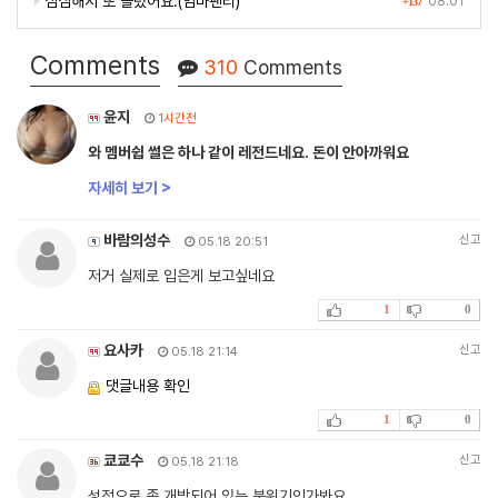
심심해서 또 들렸어요.(엄마팬티)
08.01
+137
Comments
310
Comments
윤지
1시간전
와 멤버쉽 썰은 하나 같이 레전드네요. 돈이 안아까워요
자세히 보기 >
바람의성수
신고
05.18 20:51
저거 실제로 입은게 보고싶네요
1
0
요사카
신고
05.18 21:14
댓글내용 확인
1
0
쿄쿄수
신고
05.18 21:18
성적으로 좀 개방되어 있는 분위기인가봐요