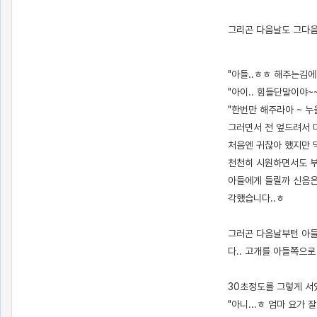
그리곤 다음날도 그다음
[출처]
아들에게 마사지 ( 야설 | 은꼴사 | 썰모음 | 성인썰 - 핫썰닷컴)
?bo_table=ssul19&wr_id=1494624
보증업체
"아들..ㅎㅎ 해주는김
"아이.. 힘들단말이야~~
"한번만 해주라아 ~ 누
그러면서 전 엎드려서 
처음엔 귀찮아 했지만 
천천히 시원하면서도 부
아들에게 들릴까 신음은
각했습니다..ㅎ
그러곤 다음날부턴 아들
다.. 고개를 아들쪽으
30초정도를 그렇게 서있
"아니...ㅎ 엄마 요가 