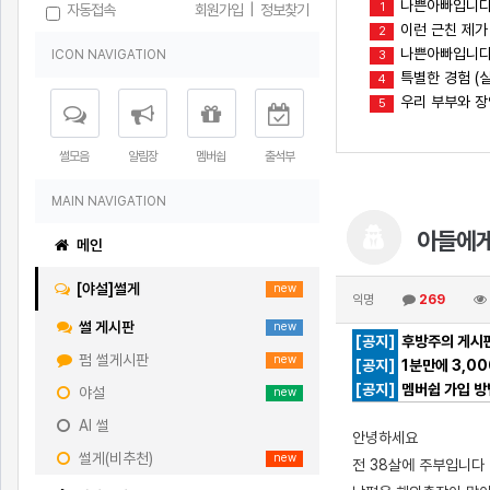
나쁜아빠입니다
1
자동접속
회원가입
|
정보찾기
이런 근친 제가
2
나쁜아빠입니다(
ICON NAVIGATION
3
특별한 경험 (실
4
우리 부부와 
5
썰모음
알림장
멤버쉽
출석부
MAIN NAVIGATION
아들에게
메인
[야설]썰게
new
익명
269
썰 게시판
new
[공지]
후방주의 게시판
펌 썰게시판
new
[공지]
1분만에 3,0
[공지]
멤버쉽 가입 방
야설
new
AI 썰
안녕하세요
썰게(비추천)
new
전 38살에 주부입니다