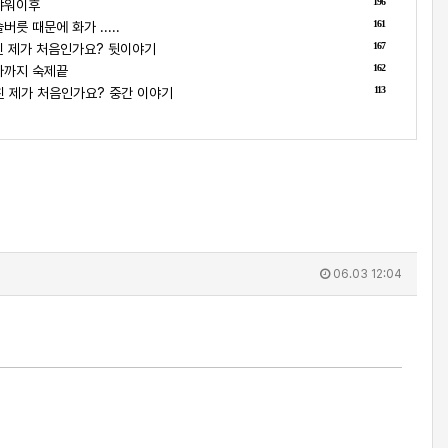
196
샤워이후
161
릇 때문에 화가 .....
167
 제가 처음인가요? 뒷이야기
162
나까지 숙제끝
113
 제가 처음인가요? 중간 이야기
06.03 12:04