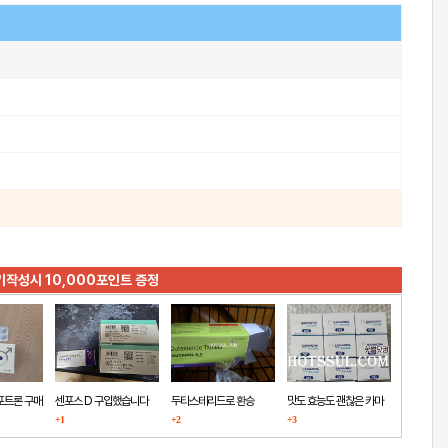
기작성시 10,000포인트 증정
포트론 구매
센포스 D 구입했습니다
두타스테리드로 환승
맛도 효능도 괜찮은 카마
+1
+2
+3
그라