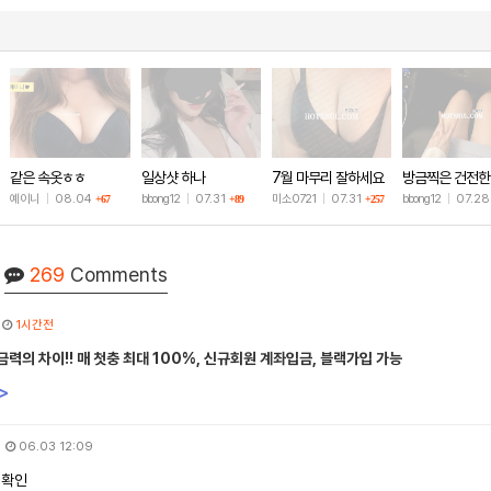
같은 속옷ㅎㅎ
일상샷 하나
7월 마무리 잘하세요
방금찍은 건전한
🫶
샷
예이니
|
08.04
bbong12
|
07.31
미소0721
|
07.31
bbong12
|
07.2
+67
+89
+257
269
Comments
1시간전
력의 차이!! 매 첫충 최대 100%, 신규회원 계좌입금, 블랙가입 가능
>
06.03 12:09
 확인