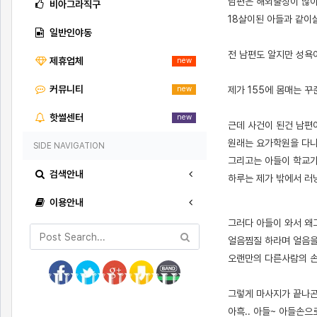
남편은 해외출장이 많
비아그라직구
18살이된 아들과 같
일반인야동
전 남편도 알지만 성욕
제휴업체
new
커뮤니티
제가 155에 몸매는 
new
핫썰센터
new
근데 사건이 된건 남편
원래는 요가학원을 다니
SIDE NAVIGATION
그리고는 아들이 학교가
검색안내
하루는 제가 밖에서 러
이용안내
[출처]
아들에게 마사지 ( 야설 | 은꼴사 | 썰모음 | 성인썰 - 핫썰닷컴)
?bo_table=ssul19&wr_id=1494624
토토사이트
그러다 아들이 와서 왜
얼음찜질 하라며 얼음을 
오랜만의 다른사람의 손
그렇게 마사지가 끝나곤
아흑.. 아들~ 아들손으