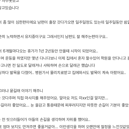
아 자주못보고
이살고있습니다
이 좀 많이 심한편이에요 남편이 출장 갓다가오면 일주일정도 있는데 일주일동안 쉼
꾸준히 노력하면서 유지중이구요 그래서인지 남편도 잘 해주는편이구요..
이 6개월마다오는 휴가가 1년 2년동안 안올때 시작이 되었어요..
며 운동을 하였지만 몇년 다니다보니 이제 집애서 혼자 할수있어 학원을 안다니고
고나면 전 딜도로 달래거나 샤워하며 손으로 달래곤 했습니다
닝하다 발목을 다쳤어.. 병원가서 물리치료받고 집에와서도 발목이 계속 아팠어요..
그러냐 묻길래 이야기 해주니
갓다주며 직접 마사지를 해주었어요. 알아요 저도 미xx인걸 알지만...
길이라 좋았어요... 눈 을감고 통증때문에 찌푸려지지만 따뜻한 손길이 기분이 좋았
 전 씻으러들어가 아들의 손길을 생각하며 자위를 했어요..
로 엄마 보지도 만져주면 좋을거같아... 이런생각을 하며 오랜만에 절정을 느낀것같았