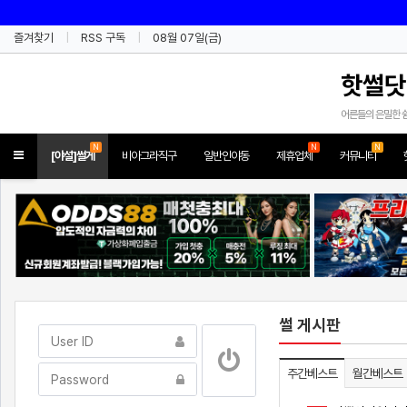
즐겨찾기
RSS 구독
08월 07일(금)
핫썰닷
어른들의 은밀한 
N
N
N
Toggle
[야설]썰게
비아그라직구
일반인야동
제휴업체
커뮤니티
navigation
썰 게시판
주간베스트
월간베스트