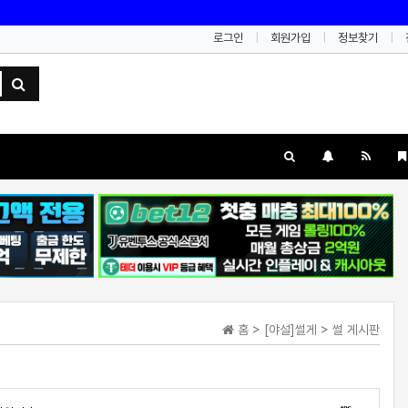
로그인
회원가입
정보찾기
홈 > [야설]썰게 > 썰 게시판