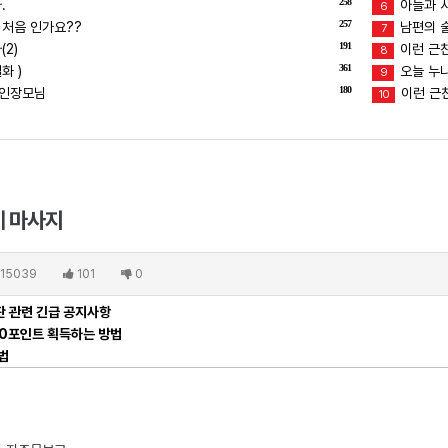
258
.
아들과 
6
257
 처음 인가요??
남편의 술버
7
191
2)
이런 근친
8
361
화 )
오늘 누
9
180
장인장모님
이런 근친
10
 마사지
15039
101
0
 관련 긴급 공지사항
00포인트 획득하는 방법
법