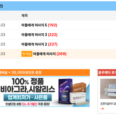
건)
제목
.03
아들에게 마사지 5
(192)
.03
아들에게 마사지 3
(222)
.03
아들에게 마사지 2
(237)
.03
현재글
아들에게 마사지
(269)
버쉽 + 30,000포인트 증정
블루메딕 후
조루치료약 다
+10
했습니다