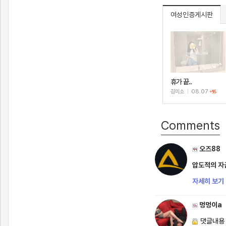
여성인증게시판
휴가 끝..
김미소
|
08.07
+95
Comments
오즈88
압도적의 자금
자세히 보기 
멍멍이a
댓글내용