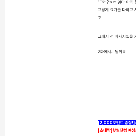
"그래?ㅎㅎ 엄마 아직
그렇게 요가를 다하고 
ㅎ
[출처]
아들에게 마사지 ( 야설 | 은꼴사 | 썰모음 | 성인썰 - 핫썰닷컴)
?bo_table=ssul19&wr_id=1494624
토토사이트
그래서 전 마사지젤을 
2화에서.. 뵐께요
[2,000포인트 증정!
[초대박]핫썰닷컴 여성