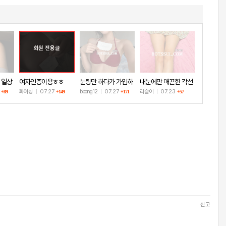
회원 전용글
 일상
여자인증이용ㅎㅎ
눈팅만 하다가 가입하
내눈에만 매끈한 각선
고 인증!
미
8
화여뉭
|
07.27
bbong12
|
07.27
리슬이
|
07.23
+89
+149
+171
+57
신고