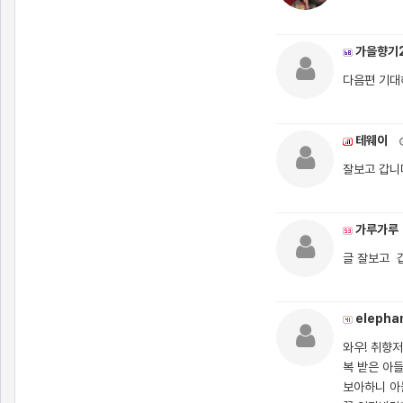
가을향기
다음편 기대
테웨이
잘보고 갑니
가루가루
글 잘보고 
elepha
와우! 취향저
복 받은 아
보아하니 아