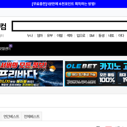
[무료충전]1분만에 6천포인트 획득하는 방법!
컴
누나
엄마
유부
야썰
섹파
입으로
SM
동생
네토
아다
쉼터
|
|
|
|
|
|
|
|
|
N
핫썰센터
연간베스트
전체베스트