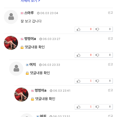
자세히 보기 >
스아루
신고
06.03 23:04
잘 보고 갑니다
0
0
멍멍이a
신고
06.03 23:27
댓글내용 확인
0
0
여치
신고
06.03 23:33
댓글내용 확인
1
0
멍멍이a
신고
06.03 23:41
댓글내용 확인
1
0
여치
신고
06.03 23:51