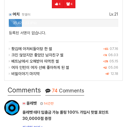
4
4
여치
Lv.21
핫썰러
35,420 (11.8%)
등록된 서명이 없습니다.
홧김에 아저씨들이랑 한 썰
07.16
+155
크진 않았지만 좋았던 남자친구 썰
06.03
+74
베트남에서 오해받아 따먹힌 썰
05.15
+178
여자 인턴이 여자 선배 좋아하게 된 썰
05.06
+62
비밀이야기 마지막
12.18
+87
Comments
74
Comments
올레벳
1시간전
올레벳 테더 입출금 가능 롤링 100% 가입시 핫썰 포인트
30,0000점 증정