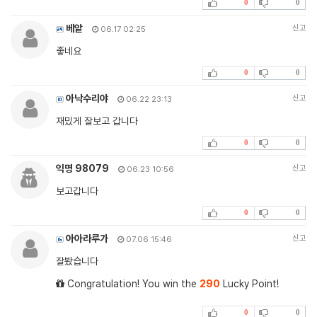
0
0
베앝
신고
06.17 02:25
좋네요
0
0
아낙수리야
신고
06.22 23:13
재밌게 잘보고 갑니다
0
0
익명 98079
신고
06.23 10:56
보고갑니다
0
0
아아라루가
신고
07.06 15:46
잘봤습니다
Congratulation! You win the
290
Lucky Point!
0
0