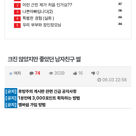
267
이런 근친 제가 처음 인가요??
2
196
나쁜아빠입니다(2)
3
456
특별한 경험 (실화 )
4
204
우리 부부와 장인장모님
5
크진 않았지만 좋았던 남자친구 썰
여치
74
3039
16
0
06.03 22:58
[공지]
후방주의 게시판 관련 긴급 공지사항
[공지]
1분만에 3,000포인트 획득하는 방법
[공지]
멤버쉽 가입 방법
[출처]
크진 않았지만 좋았던 남자친구 썰 ( 야설 | 은꼴사 | 썰모음 | 성인썰 - 핫썰닷컴)
?bo_table=ssul19&wr_id=1496544
스포츠토토