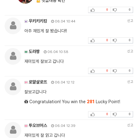
댓글내용 확인
0
0
우키키키킹
신고
06.04 10:44
아주 재밌게 잘 봤습니다!!
0
0
도라짱
신고
06.04 10:58
재미있게 잘보고 갑니다
0
0
로얄샬로뜨
신고
06.04 12:12
잘보고갑니다
Congratulation! You win the
281
Lucky Point!
0
0
투오브어스
신고
06.04 12:39
재미있게 잘 읽고 갑니다