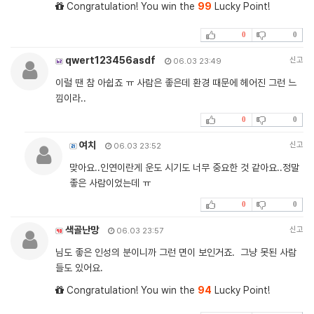
Congratulation! You win the
99
Lucky Point!
0
0
qwert123456asdf
신고
06.03 23:49
이럴 땐 참 아쉽죠 ㅠ 사람은 좋은데 환경 때문에 헤어진 그런 느
낌이라..
0
0
여치
신고
06.03 23:52
맞아요..인연이란게 운도 시기도 너무 중요한 것 같아요..정말
좋은 사람이었는데 ㅠ
0
0
색골난망
신고
06.03 23:57
님도 좋은 인성의 분이니까 그런 면이 보인거죠. 그냥 못된 사람
들도 있어요.
Congratulation! You win the
94
Lucky Point!