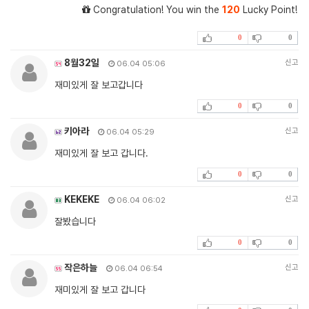
Congratulation! You win the
120
Lucky Point!
0
0
8월32일
신고
06.04 05:06
재미있게 잘 보고갑니다
0
0
키아라
신고
06.04 05:29
재미있게 잘 보고 갑니다.
0
0
KEKEKE
신고
06.04 06:02
잘봤습니다
0
0
작은하늘
신고
06.04 06:54
재미있게 잘 보고 갑니다