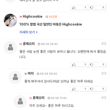
0
0
Highcookie
1시간전
100% 합법 국산 일반인 야동은 Highcookie
자세히 보기 >
훈제오리
신고
06.04 04:43
좋은 사람 눈엔 좋은 사람이 보이나 봅니다. 오랜만에 뵈서 좋았습
니다.
0
0
여치
신고
06.04 08:50
좋게 봐주셔서 감사드려요! 오리님 좋은 하루 되세요
0
0
훈제오리
신고
06.04 13:42
자주 오세요~ 좋은 하루 되시고요.