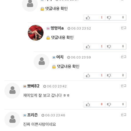
댓글내용 확인
1
0
멍멍이a
신고
06.03 23:52
댓글내용 확인
1
0
여치
신고
06.03 23:59
댓글내용 확인
1
0
뽀삐82
신고
06.03 23:42
재미있게 잘 보고 갑니다 ㅎㅎ
0
0
프리즌
신고
06.03 23:46
진짜 이쁜사랑이네요