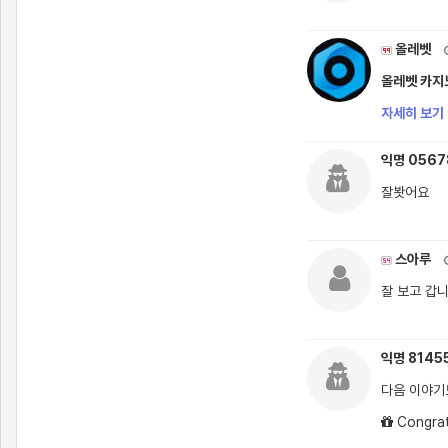
올레벳
올레벳 카지노
자세히 보기 
익명 056
잘봣어요
스아루
잘 보고 갑
익명 8145
다음 이야기
Congrat