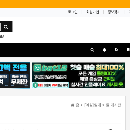
로그인
회원가입
정보찾기
SM
홈 > [야설]썰게 > 썰 게시판