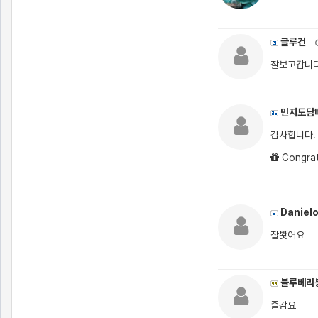
글루건
잘보고갑니
민지도담
감사합니다.
Congrat
Daniel
잘봣어요
블루베리
즐감요