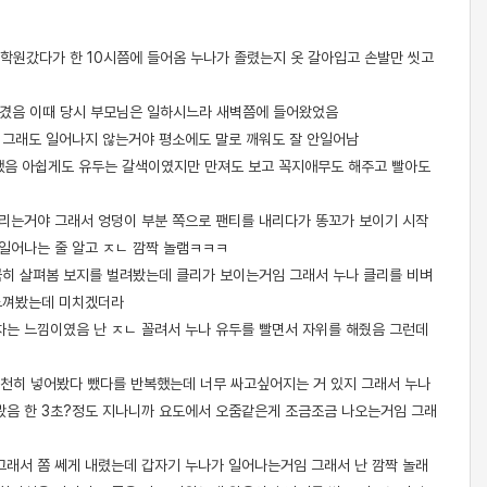
일 학원갔다가 한 10시쯤에 들어옴 누나가 졸렸는지 옷 갈아입고 손발만 씻고
 벗겼음 이때 당시 부모님은 일하시느라 새벽쯤에 들어왔었음
 그래도 일어나지 않는거야 평소에도 말로 깨워도 잘 안일어남
슷했음 아쉽게도 유두는 갈색이였지만 만져도 보고 꼭지애무도 해주고 빨아도
드리는거야 그래서 엉덩이 부분 쪽으로 팬티를 내리다가 똥꼬가 보이기 시작
일어나는 줄 알고 ㅈㄴ 깜짝 놀램ㅋㅋㅋ
꼼히 살펴봄 보지를 벌려봤는데 클리가 보이는거임 그래서 누나 클리를 비벼
 느껴봤는데 미치겠더라
차는 느낌이였음 난 ㅈㄴ 꼴려서 누나 유두를 빨면서 자위를 해줬음 그런데
 천천히 넣어봤다 뺐다를 반복했는데 너무 싸고싶어지는 거 있지 그래서 누나
어봤음 한 3초?정도 지나니까 요도에서 오줌같은게 조금조금 나오는거임 그래
그래서 쫌 쎄게 내렸는데 갑자기 누나가 일어나는거임 그래서 난 깜짝 놀래