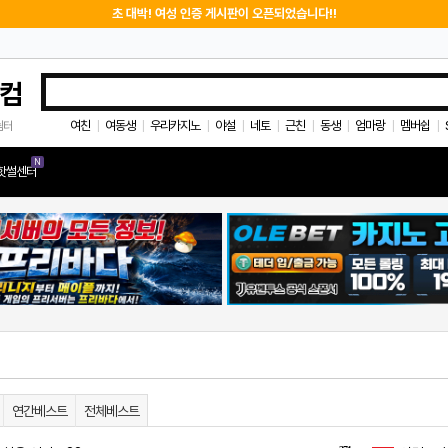
초 대박! 여성 인증 게시판이 오픈되었습니다!!
컴
여친
여동생
우리카지노
야설
네토
근친
동생
엄마랑
멤버쉽
쉼터
|
|
|
|
|
|
|
|
|
N
핫썰센터
연간베스트
전체베스트