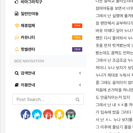
나는 중학교 올라오자마
비아그라직구
잠따야동을 보면서 너무
일반인야동
그래서 난 실행에 옮겨
잠 왠만해서 공부하다가
제휴업체
new
바로 이때다 싶어 누나
커뮤니티
new
쨌든 다시 돌아와서 누
옷을 먼저 벗겨봤는데 
핫썰센터
new
봤는데도 꿈쩍도 안하
그래서 난 조금조금 누
SIDE NAVIGATION
하더니 누나 보지가 보
검색안내
누나가 제대로 누워서 
줌 그래도 움직이지 않
이용안내
처음에 손가락을 하나만
도 안움직이는거 있지
그래서 난 내 ㅈㅈ를 
가 입속에 쌌음 그러다
서 난 ㅈㄴ 누나 보지
그 이후에 줄넘기 줄을