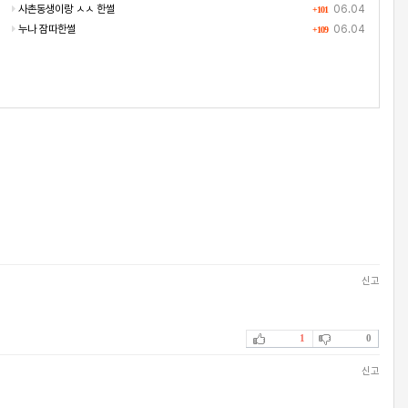
사촌동생이랑 ㅅㅅ 한썰
06.04
+101
누나 잠따한썰
06.04
+109
신고
1
0
신고