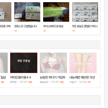
포트론 구매
센포스 D 구입했습니다
두타스테리드로 환승
맛도 효능도 괜찮은 카마그
+1
+2
+3
라
회원 전용글
 일상
여자인증이용ㅎㅎ
눈팅만 하다가 가입하
내눈에만 매끈한 각선
고 인증!
미
8
화여뉭
|
07.27
bbong12
|
07.27
리슬이
|
07.23
+92
+151
+171
+57