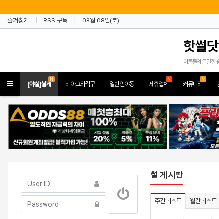
즐겨찾기
RSS 구독
08월 08일(토)
핫썰닷
어른들의 은밀한 
N
N
N
Toggle
[야설]썰게
비아그라직구
일반인야동
제휴업체
커뮤니티
navigation
썰 게시판
주간베스트
월간베스트