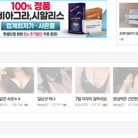
조루치료약 다
+10
했습니다
같은 속옷ㅎㅎ
일상샷 하나
7월 마무리 잘하세요
방금찍은 건전한
🫶
샷
예이니
|
08.04
bbong12
|
07.31
미소0721
|
07.31
bbong12
|
07.2
+69
+90
+263