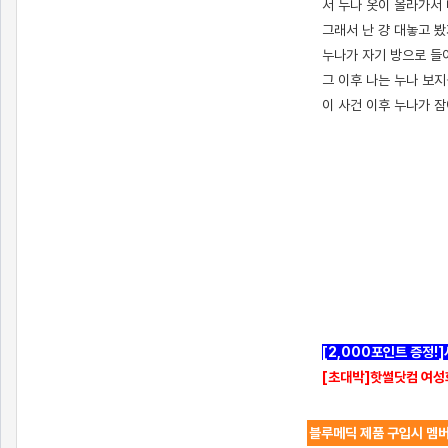
서 누나 옷이 올라가서
그래서 난 걍 대놓고 
누나가 자기 방으로 들
그 이후 나는 누나 보
이 사건 이후 누나가 
[출처]
누나 잠따한썰 ( 야설 | 은꼴사 | 썰모음 | 성인썰 - 핫썰닷컴)
?bo_table=ssul19&wr_id=1496826
사설토토
[2,000포인트 증정!
[초대박]핫썰닷컴 여성
블루메딕 제품 구입시 멤버