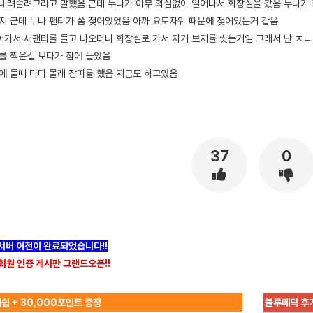
 내려줄려고라고 말했음 근데 누나가 아무 의심없이 일어나서 화장실을 갔음 누나가
봤지 근데 누나 팬티가 쫌 젖어있었음 아까 요도자위 때문에 젖어있는거 같음
어가서 새팬티를 들고 나오더니 화장실로 가서 자기 보지를 씻는거임 그래서 난 ㅈㄴ 
지를 찍은걸 보다가 잠에 들었음
잠에 들때 마다 몰래 잠따를 했음 지금도 하고있음
37
0
]서버 이전이 완료되었습니다!!
회원 인증 게시판 그랜드오픈!!
쉽 + 30,000포인트 증정
블루메딕 후