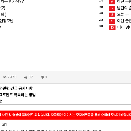
271
 처음 인가요??
이런 근친
6
198
2)
남편의 술버
7
469
화 )
오늘 누
8
212
장인장모님
이런 근친
9
209
후
어제 엄마
10
7978
37
0
 관련 긴급 공지사항
00포인트 획득하는 방법
법
 사진 및 영상이 블라인드 되었습니다. 자극적인 이미지는 모자이크등을 통해 순화해 주시기 바랍니다
 고1