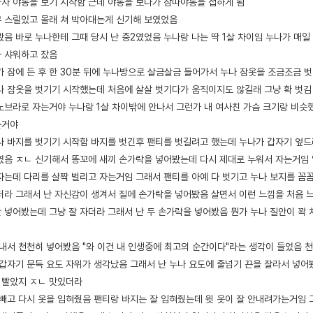
자 야동을 보기 시작함 근데 야동을 보다가 잠따야동을 접하게 됨
 스릴있고 몰래 쳐 박아대는게 신기해 보였었음
봤음 바로 누나한테 그때 당시 난 중2였었음 누나랑 나는 딱 1살 차이임 누나가 매
 샤워하고 잤음
가 잠에 든 후 한 30분 뒤에 누나방으로 살금살금 들어가서 누나 잠옷을 조금조금
나 잠옷을 벗기기 시작했는데 처음에 살살 벗기다가 움직이지도 않길래 그냥 확 벗김
노브라로 자는거야 누나랑 1살 차이밖에 안나서 그런가 내 여사친 가슴 크기랑 비
는거야
나 바지를 벗기기 시작함 바지를 벗긴후 팬티를 벗길려고 했는데 누나가 갑자기 엎
였음 ㅈㄴ 신기해서 똥꼬에 새끼 손가락을 넣어봤는데 다시 제대로 누워서 자는거임 
자는데 다리를 살짝 벌리고 자는거임 그래서 팬티를 아예 다 벗기고 누나 보지를 꼼
더라 그래서 난 자신감이 생겨서 질에 손가락을 넣어봤음 살면서 이런 느낌을 처음
 넣어봤는데 그냥 잘 자더라 그래서 난 두 손가락을 넣어봤음 뭔가 누나 질안이 꽉 
꺼내서 천천히 넣어봤음 "와 이건 내 인생중에 최고의 순간이다"라는 생각이 들었음
 갑자기 문득 요도 자위가 생각났음 그래서 난 누나 요도에 줄넘기 끈을 잘라서 넣
를 빨았지 ㅈㄴ 맛있더라
 빼고 다시 옷을 입혀줬음 팬티랑 바지는 잘 입혀줬는데 윗 옷이 잘 안내려가는거임 