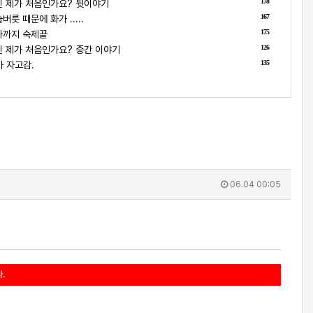
178
 제가 처음인가요? 뒷이야기
167
릇 때문에 화가 .....
175
나까지 숙제끝
126
 제가 처음인가요? 중간 이야기
135
 자고감.
06.04 00:05
.