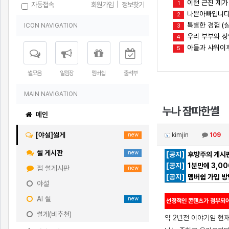
이런 근친 제가
1
자동접속
회원가입
|
정보찾기
나쁜아빠입니다(
2
특별한 경험 (실
ICON NAVIGATION
3
우리 부부와 
4
아들과 샤워이
5
썰모음
알림장
멤버쉽
출석부
MAIN NAVIGATION
누나 잠따한썰
메인
[야설]썰게
kimjin
109
new
썰 게시판
new
[공지]
후방주의 게시판
[공지]
1분만에 3,0
펌 썰게시판
new
[공지]
멤버쉽 가입 방
야설
AI 썰
new
선정적인 콘텐츠가 첨부되어
썰게(비추천)
약 2년전 이야기임 현재