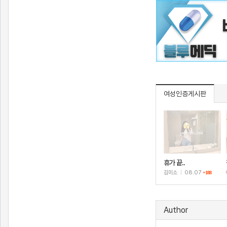
여성인증게시판
휴가 끝..
김미소
|
08.07
+188
Author