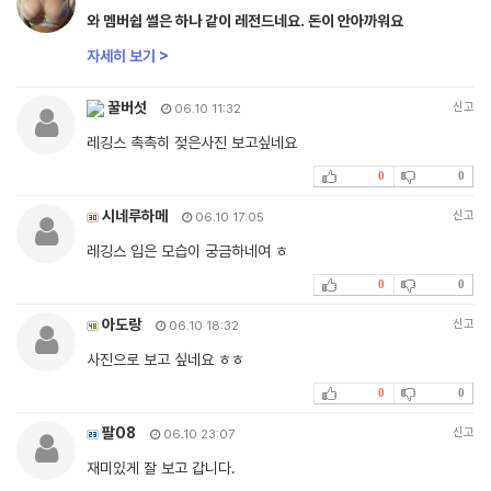
와 멤버쉽 썰은 하나 같이 레전드네요. 돈이 안아까워요
자세히 보기 >
꿀버섯
신고
06.10 11:32
레깅스 촉촉히 젖은사진 보고싶네요
0
0
시네루하메
신고
06.10 17:05
레깅스 입은 모습이 궁금하네여 ㅎ
0
0
아도랑
신고
06.10 18:32
사진으로 보고 싶네요 ㅎㅎ
0
0
팔08
신고
06.10 23:07
재미있게 잘 보고 갑니다.