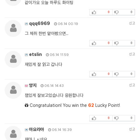
같이가요 오늘 하루도 화이팅
0
0
qqq6969
신고
06.14 00:19
그 체취 한번 맡아봤으면..
0
0
etslin
신고
06.14 11:59
재밌게 잘 읽고 갑니다
0
0
양지
신고
06.14 14:43
잼있게 잘보고있습니다 응원합니다
Congratulation! You win the
62
Lucky Point!
0
0
아요라아
신고
06.14 16:39
재마ㅣㅅ네요