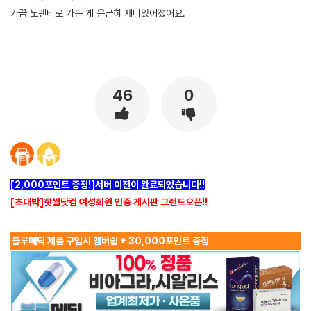
가끔 노팬티로 가는 게 은근히 재미있어졌어요.
[출처]
헬스장에 노팬티로 가본 이야기 ( 야설 | 은꼴사 | 썰모음 | 성인썰 - 핫썰닷컴)
?bo_table=ssul19&wr_id=1506683
보증업체
46
0
[2,000포인트 증정!]서버 이전이 완료되었습니다!!
[초대박]핫썰닷컴 여성회원 인증 게시판 그랜드오픈!!
블루메딕 제품 구입시 멤버쉽 + 30,000포인트 증정