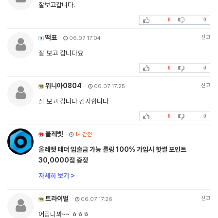
잘보고갑니다.
0
0
떡표
신고
06.07 17:04
잘 보고 갑니다요
0
0
위니아0804
신고
06.07 17:25
잘 보고 갑니다 감사합니다
0
0
올레벳
1시간전
올레벳 테더 입출금 가능 롤링 100% 가입시 핫썰 포인트
30,0000점 증정
자세히 보기 >
트라이벌
신고
06.07 17:26
어딥니꽈~~ ㅎㅎㅎ