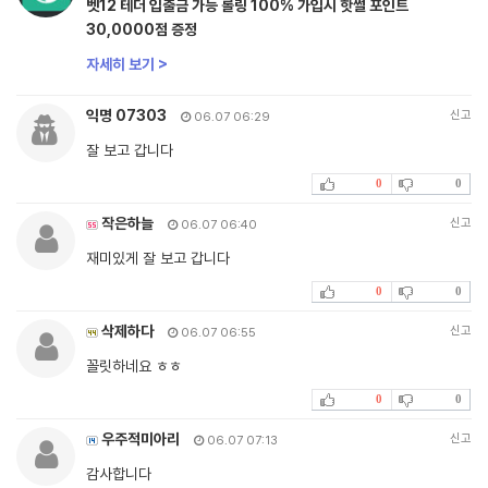
벳12 테더 입출금 가능 롤링 100% 가입시 핫썰 포인트
30,0000점 증정
자세히 보기 >
익명 07303
신고
06.07 06:29
잘 보고 갑니다
0
0
작은하늘
신고
06.07 06:40
재미있게 잘 보고 갑니다
0
0
삭제하다
신고
06.07 06:55
꼴릿하네요 ㅎㅎ
0
0
우주적미아리
신고
06.07 07:13
감사합니다