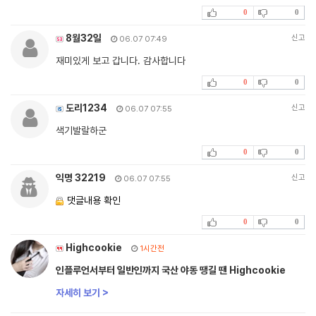
0
0
8월32일
신고
06.07 07:49
재미있게 보고 갑니다. 감사합니다
0
0
도리1234
신고
06.07 07:55
색기발랄하군
0
0
익명 32219
신고
06.07 07:55
댓글내용 확인
0
0
Highcookie
1시간전
인플루언서부터 일반인까지 국산 야동 땡길 땐 Highcookie
자세히 보기 >