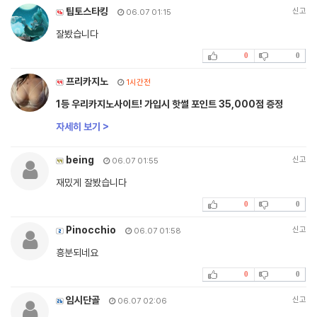
팁토스타킹
신고
06.07 01:15
잘봤습니다
0
0
프리카지노
1시간전
1등 우리카지노사이트! 가입시 핫썰 포인트 35,000점 증정
자세히 보기 >
being
신고
06.07 01:55
재밌게 잘봤습니다
0
0
Pinocchio
신고
06.07 01:58
흥분되네요
0
0
임시단골
신고
06.07 02:06