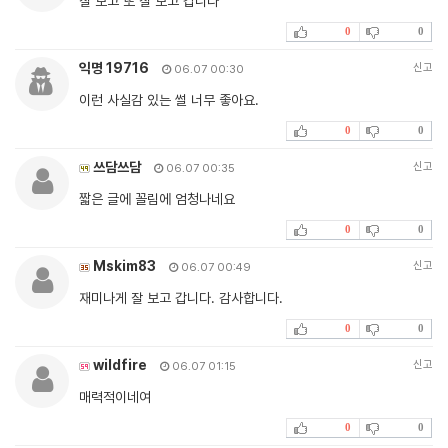
잘 보고 또 잘 보고 갑니다
0
0
익명 19716
신고
06.07 00:30
이런 사실감 있는 썰 너무 좋아요.
0
0
쓰담쓰담
신고
06.07 00:35
짧은 글에 꼴림에 엄청나네요
0
0
Mskim83
신고
06.07 00:49
재미나게 잘 보고 갑니다. 감사합니다.
0
0
wildfire
신고
06.07 01:15
매력적이네여
0
0