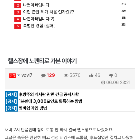
253
나쁜아빠입니다.
2
249
이런 근친 제가 처음 인가요??
3
188
나쁜아빠입니다(2)
4
353
특별한 경험 (실화 )
5
헬스장에 노팬티로 가본 이야기
vovi7
129
5570
46
0
인증
06.06 23:21
[공지]
후방주의 게시판 관련 긴급 공지사항
[공지]
1분만에 3,000포인트 획득하는 방법
[공지]
멤버쉽 가입 방법
새벽 2시 반쯤인데 잠이 도통 안 와서 결국 헬스장으로 나갔어요.
그날은 속옷은 완전히 빼고 검정 레깅스에 크롭탑, 후드집업만 걸치고 나왔어