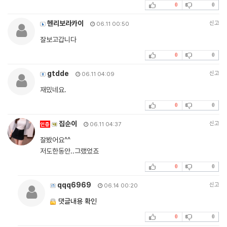
0
0
헨리보라카이
신고
06.11 00:50
잘보고갑니다
0
0
gtdde
신고
06.11 04:09
재밌네요.
0
0
집순이
신고
인증
06.11 04:37
잘봤어요^^
저도한동안..그랬었죠
0
0
qqq6969
신고
06.14 00:20
댓글내용 확인
0
0