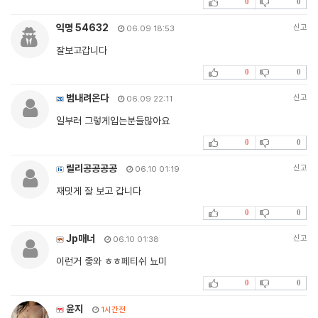
0
0
익명 54632
신고
06.09 18:53
잘보고갑니다
0
0
범내려온다
신고
06.09 22:11
일부러 그렇게입는분들많아요
0
0
릴리공공공공
신고
06.10 01:19
재밋게 잘 보고 갑니다
0
0
Jp매너
신고
06.10 01:38
이런거 좋와 ㅎㅎ페티쉬 뇨미
0
0
윤지
1시간전