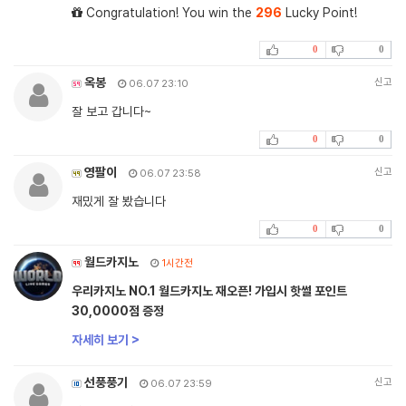
Congratulation! You win the
296
Lucky Point!
0
0
옥봉
신고
06.07 23:10
잘 보고 갑니다~
0
0
영팔이
신고
06.07 23:58
재밌게 잘 봤습니다
0
0
월드카지노
1시간전
우리카지노 NO.1 월드카지노 재오픈! 가입시 핫썰 포인트
30,0000점 증정
자세히 보기 >
선풍풍기
신고
06.07 23:59