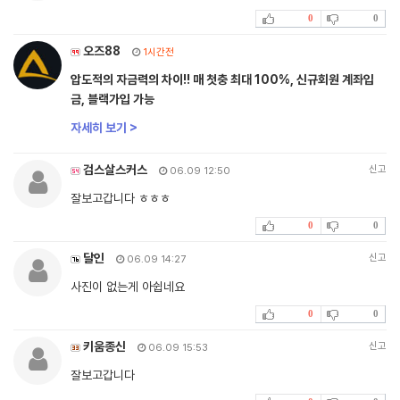
0
0
오즈88
1시간전
압도적의 자금력의 차이!! 매 첫충 최대 100%, 신규회원 계좌입
금, 블랙가입 가능
자세히 보기 >
검스살스커스
신고
06.09 12:50
잘보고갑니다 ㅎㅎㅎ
0
0
달인
신고
06.09 14:27
사진이 없는게 아쉽네요
0
0
키움종신
신고
06.09 15:53
잘보고갑니다