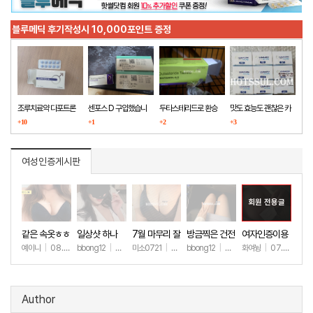
블루메딕 후기작성시 10,000포인트 증정
조루치료약 다포트론
센포스 D 구입했습니
두타스테리드로 환승
맛도 효능도 괜찮은 카
구매했습니다
+10
다
+1
+2
마그라
+3
여성인증게시판
회원 전용글
같은 속옷ㅎㅎ
일상샷 하나
7월 마무리 잘
방금찍은 건전
여자인증이용
하세요🫶
한 일상샷
ㅎㅎ
예이니
|
08.04
bbong12
|
07.31
미소0721
|
07.31
bbong12
|
07.28
화여뉭
|
07.27
+64
+89
+244
+89
+149
Author