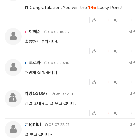
Congratulation! You win the
145
Lucky Point!
0
0
야매준
신고
06.07 18:28
훌륭하신 분이시다!!
0
0
코로라
신고
06.07 20:45
재밌게 잘 봤습니다
0
0
익명 53697
신고
06.07 21:11
정말 좋네요... 잘 보고 갑니다.
0
0
kjhiui
신고
06.07 22:27
잘 보고 갑니다~