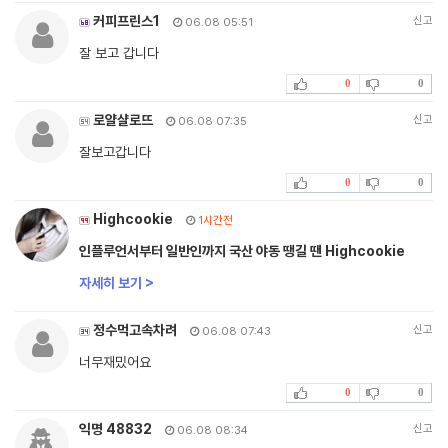
커피프린스1
신고
06.08 05:51
잘 보고 갑니다
0
0
로얄샬로뜨
신고
06.08 07:35
잘보고갑니다
0
0
Highcookie
1시간전
인플루언서부터 일반인까지 국산 야동 땡길 땐 Highcookie
자세히 보기 >
정수먹고속차려
신고
06.08 07:43
너무재밌어요
0
0
익명 48832
신고
06.08 08:34