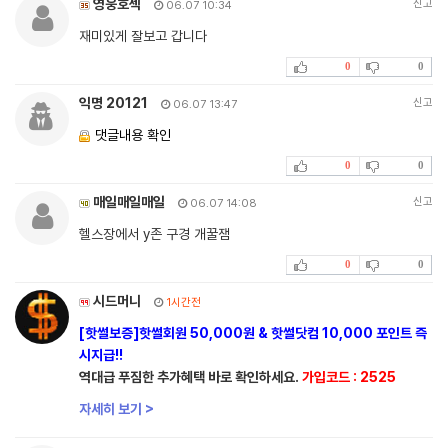
영웅호섹
신고
06.07 10:34
재미있게 잘보고 갑니다
0
0
익명 20121
신고
06.07 13:47
댓글내용 확인
0
0
매일매일매일
신고
06.07 14:08
헬스장에서 y존 구경 개꿀잼
0
0
시드머니
1시간전
[핫썰보증]핫썰회원 50,000원 & 핫썰닷컴 10,000 포인트 즉
시지급!!
역대급 푸짐한 추가혜택 바로 확인하세요.
가입코드 : 2525
자세히 보기 >