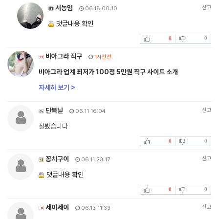
서농임
신고
06.18 00:10
댓글내용 확인
0
0
비아그라 직구
1시간전
비아그라 업계 최저가 100정 5만원 직구 사이트 소개
자세히 보기 >
단븍닏
신고
06.11 16:04
잘봤습니다
0
0
꽁치구이
신고
06.11 23:17
댓글내용 확인
0
0
세이세이
신고
06.13 11:33