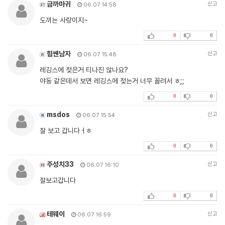
금까마귀
신고
06.07 14:58
도끼는 사랑이지~
0
0
힘쌘남자
신고
06.07 15:48
레깅스에 젖은거 티나진 않나요?
야동 같은데서 보면 레깅스에 젖는거 너무 꼴려서 ㅎ;;
0
0
msdos
신고
06.07 15:54
잘 보고 갑니다ㅓㅎ
0
0
주성치33
신고
06.07 16:10
잘보고갑니다
0
0
테웨이
신고
06.07 16:59