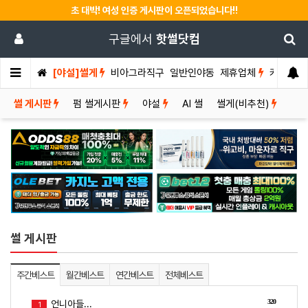
초 대박! 여성 인증 게시판이 오픈되었습니다!!
구글에서
핫썰닷컴
[야설]썰게
비아그라직구
일반인야동
제휴업체
커뮤니티
썰 게시판
펌 썰게시판
야설
AI 썰
썰게(비추천)
썰 게시판
주간베스트
월간베스트
연간베스트
전체베스트
320
언니아들...
1