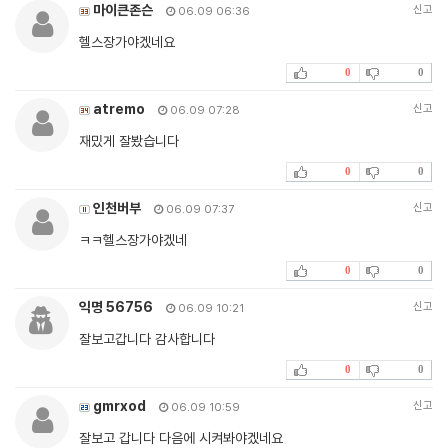
마이큰존슨
신고
06.09 06:36
헬스장가야겠네요
0
0
atremo
신고
06.09 07:28
재밌게 잘봤습니다
0
0
인천버부
신고
06.09 07:37
ㅋㅋ헬스장가야겠네
0
0
익명 56756
신고
06.09 10:21
잘보고갑니다 감사합니다
0
0
gmrxod
신고
06.09 10:59
잘보고 갑니다 다음에 시켜봐야겠네요