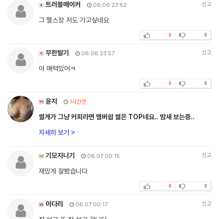
트러블메이커
신고
06.06 23:52
그 헬스장 저도 가고싶네요
0
0
무한발기
신고
06.06 23:57
아 매력있어ㅋ
0
0
윤지
1시간전
썰게가 그냥 커피라면 멤버쉽 썰은 TOP네요.. 밤새 보는중..
자세히 보기 >
기모지니기
신고
06.07 00:15
재밌게 잘봤습니다
0
0
이다리
신고
06.07 00:17