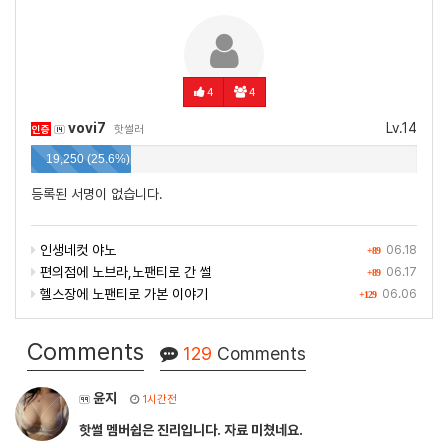
4
4
vovi7
Lv.14
인증
핫썰러
19,250 (25.6%)
등록된 서명이 없습니다.
인생네컷 야노
06.18
+89
편의점에 노브라,노팬티로 간 썰
06.17
+89
헬스장에 노팬티로 가본 이야기
06.06
+129
Comments
129
Comments
윤지
1시간전
핫썰 멤버쉽은 진리입니다. 자료 미쳤네요.