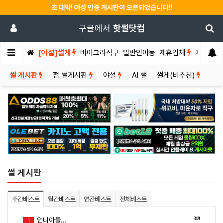
초 대박! 여성 인증 게시판이 오픈되었습니다!!
구글에서
핫썰닷컴
[야설]썰게
비아그라직구
일반인야동
제휴업체
커뮤니티
썰 게시판
펌 썰게시판
야설
AI 썰
썰게(비추천)
썰 게시판
주간베스트
월간베스트
연간베스트
전체베스트
319
언니아들...
1