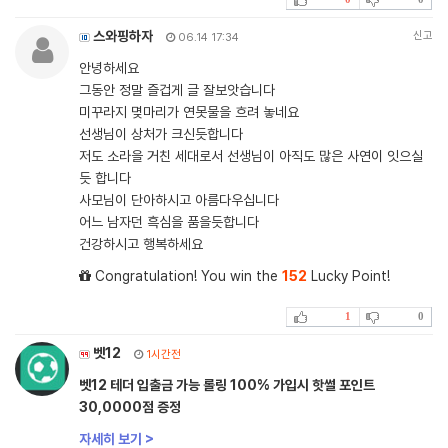
스와핑하자
신고
06.14 17:34
안녕하세요
그동안 정말 즐겁게 글 잘보앗습니다
미꾸라지 몆마리가 연못물을 흐려 놓네요
선생님이 상처가 크신듯합니다
저도 소라을 거친 세대로서 선생님이 아직도 많은 사연이 잇으실
듯 합니다
사모님이 단아하시고 아름다우십니다
어느 남자던 흑심을 품을듯합니다
건강하시고 행복하세요
Congratulation! You win the
152
Lucky Point!
1
0
벳12
1시간전
벳12 테더 입출금 가능 롤링 100% 가입시 핫썰 포인트
30,0000점 증정
자세히 보기 >