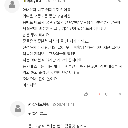
비와you
신고
06.14 15:14
아내분이 너무 귀여운것 같아요
귀여운 포동포동 동안 구염이상
몸매도 마르지 않고 안으면 말랑말랑 부드럽게 밋난 젤리같은!!!
제 와잎과 비슷한 작고 구여운 인형 같은 느낌 이네요!!!
남은 무시 하세요!!
못들은척 못본척 자신의 룰 만 지키면 되요!
신경쓰지 마세요! 니의 글이 모두 취향에 맞는건 아니지만 크건가
려듣던 가려보든 그사람들의 책임!!!
저는 아내분 이야기만 기다려 집니다!!!
동시대 소라를 아는 세대이고 불같고 뜨거운 30대의 변태짓을 시
키고 하고 즐겼던 동호인 으로서 ㅎㅎ
오래오래 같이 놀아요!!!
여기서^^
0
0
강사모회원
신고
06.14 16:43
귀엽진 않고,
음, 그냥 이쁘다는 편이 맞을것 같네요.