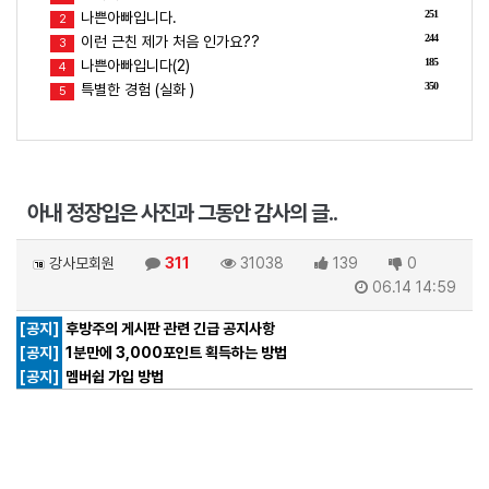
251
나쁜아빠입니다.
2
244
이런 근친 제가 처음 인가요??
3
185
나쁜아빠입니다(2)
4
350
특별한 경험 (실화 )
5
아내 정장입은 사진과 그동안 감사의 글..
강사모회원
311
31038
139
0
06.14 14:59
[공지]
후방주의 게시판 관련 긴급 공지사항
[공지]
1분만에 3,000포인트 획득하는 방법
[공지]
멤버쉽 가입 방법