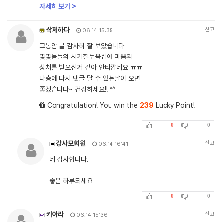
자세히 보기 >
삭제하다
신고
06.14 15:35
그동안 글 감사히 잘 보았습니다
몇몇놈들의 시기질투욕심에 마음의
상처를 받으신거 같아 안타깝네요 ㅠㅠ
나충에 다시 댓글 달 수 있는날이 오면
좋겠습니다~ 건강하세요!! ^^
Congratulation! You win the
239
Lucky Point!
0
0
강사모회원
신고
06.14 16:41
네 감사합니다.
좋은 하루되세요
0
0
키아라
신고
06.14 15:36