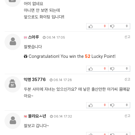
어이 없네요
아니면 안 보면 되는데
앞으로도 화이팅 입니다!!
0
0
스아루
신고
06.14 17:05
잘봣습니다
Congratulation! You win the
52
Lucky Point!
0
0
익명 35776
신고
06.14 17:28
두분 사이에 자녀는 있으신가요? 애 낳은 출산안한 아가씨 몸매같
아요~
0
0
불랴요ㅗ년
신고
06.14 17:32
잘보고 갑니다~
0
0