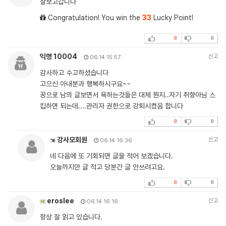
잘보고갑니다
Congratulation! You win the
33
Lucky Point!
0
0
익명 10004
신고
06.14 15:57
감사하고 수고하셨습니다
고으신 아내분과 행복하시구요~~
꽁으로 남의 글보면서 욕하는것들은 대체 뭔지..자기 취향아님 스
킵하면 되는데....관리자 권한으로 강퇴시켰음 합니다
0
0
강사모회원
신고
06.14 16:36
네 다음에 또 기회되면 글을 적어 보겠습니다.
오늘까지만 글 적고 당분간 글 안쓰려고요.
0
0
eroslee
신고
06.14 16:16
항상 잘 읽고 있습니다.