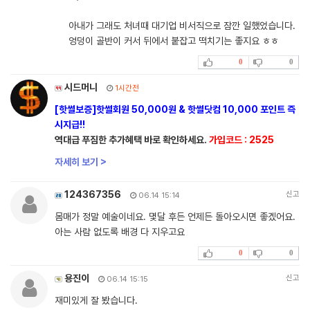
아내가 그래도 처녀때 대기업 비서직으로 잠깐 일했었습니다.
엉덩이 골반이 커서 뒤에서 붙잡고 떡치기는 좋지요 ㅎㅎ
0
0
시드머니
1시간전
[핫썰보증]핫썰회원 50,000원 & 핫썰닷컴 10,000 포인트 즉
시지급!!
역대급 푸짐한 추가혜택 바로 확인하세요.
가입코드 : 2525
자세히 보기 >
124367356
신고
06.14 15:14
몸매가 정말 예술이네요. 몇달 후든 언제든 돌아오시면 좋겠어요.
아는 사람 없도록 배경 다 지우고요
0
0
용진이
신고
06.14 15:15
재미있게 잘 봤습니다.