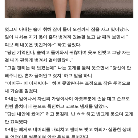
엊그제 아내는 술에 취해 잠이 들어 오전까지 잠을 자고 있어났다.
일어 나서는 자기 옷이 홀닥 벗겨져 있는걸 보고 날 째려 보면서 "
여보 왜 내옷은 벗긴거야~" 하고 물었다.
"당신 기억안나, 술먹고 들어와서 귀찮다며 옷도 안벗고 그냥 자는
걸 내가 편하게 벗겨서 걸어줬잖아."
"그럼 팬티는 왜 벗겼는데" 나는 고개를 돌려 웃으면서 "당신이 안
해주니깐, 혼자 끌어안고 잤지"하고 말을 하니
"어이구~ 이 아저씨야~" 하며 못말린다는 표정으로 작은 주먹으로
내 가슴을 밀쳤다.
아내는 일어나서 자신의 가랑이사이 아랫부분에 손을 대고 손으로
한번 훔치더니 눈으로 확인하고 코로도 냄새를 맡았다.
"당신 내안에 쌌어?" 하고 묻길래, 난 ㅎㅎ 하고 빙그레 웃으며 고개
만 끄덕였다.
아내는 베게로 내머리를 내리치고 팬티도 벗고 하의가 실종한 상태
로 엉덩이를 씰룩이며 안방 욕실로 들어갔다.