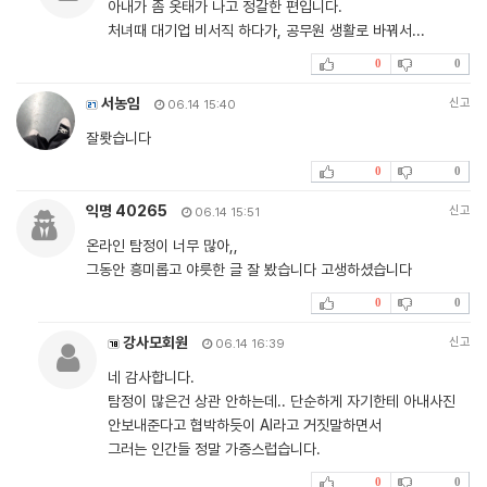
아내가 좀 옷태가 나고 정갈한 편입니다.
처녀때 대기업 비서직 하다가, 공무원 생활로 바꿔서...
0
0
서농임
신고
06.14 15:40
잘뢋습니다
0
0
익명 40265
신고
06.14 15:51
온라인 탐정이 너무 많아,,
그동안 흥미롭고 야릇한 글 잘 봤습니다 고생하셨습니다
0
0
강사모회원
신고
06.14 16:39
네 감사합니다.
탐정이 많은건 상관 안하는데.. 단순하게 자기한테 아내사진
안보내준다고 협박하듯이 AI라고 거짓말하면서
그러는 인간들 정말 가증스럽습니다.
0
0