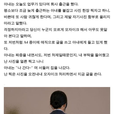
아내는 오늘도 업무가 있다며 회사 출근을 했다.
평소보다 조금 늦게 출근하는 아내를 붙잡고 사진 한장 찍자고 하니,
바쁜데 또 사람 귀찮게 한다며, 그리고 제발 자기사진 함부로 올리지
마라고 말했다.
걱정하지마라고 당신이 누군지 모르게 모자이크 해서 아무도 못알
아 본다고 말하며,
또 저번처럼 A4 종이에 매직으로 글을 쓰고 아내에게 들고 있게 했
다.
아내는 짜증을 내면서도, 저번 처제일때문인지, 내 부탁을 들어줬고
난 사진을 얼른 찍고 나니
아내는 "나 간다~" 며 서둘러 집을 나갔다.
난 찍은 사진을 오전내내 모자이크 처리하면서 지금 글을 쓴다.
[출처]
아내 정장입은 사진과 그동안 감사의 글.. ( 야설 | 은꼴사 | 썰모음 | 성인썰 - 핫썰닷컴)
?bo_table=ssul19&wr_id=1527120
메이저사이트