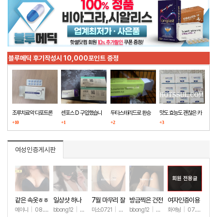
블루메딕 후기작성시 10,000포인트 증정
조루치료약 다포트론
센포스 D 구입했습니
두타스테리드로 환승
맛도 효능도 괜찮은 카
구매했습니다
+10
다
+1
+2
마그라
+3
여성인증게시판
회원 전용글
같은 속옷ㅎㅎ
일상샷 하나
7월 마무리 잘
방금찍은 건전
여자인증이용
하세요🫶
한 일상샷
ㅎㅎ
예이니
|
08.04
bbong12
|
07.31
미소0721
|
07.31
bbong12
|
07.28
화여뉭
|
07.27
+63
+88
+243
+89
+149