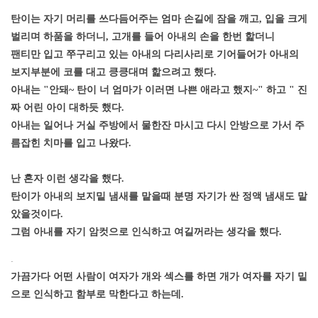
탄이는 자기 머리를 쓰다듬어주는 엄마 손길에 잠을 깨고, 입을 크게
벌리며 하품을 하더니, 고개를 들어 아내의 손을 한번 핥더니
팬티만 입고 쭈구리고 있는 아내의 다리사리로 기어들어가 아내의
보지부분에 코를 대고 킁킁대며 핥으려고 했다.
아내는 "안돼~ 탄이 너 엄마가 이러면 나쁜 애라고 했지~" 하고 " 진
짜 어린 아이 대하듯 했다.
아내는 일어나 거실 주방에서 물한잔 마시고 다시 안방으로 가서 주
름잡힌 치마를 입고 나왔다.
난 혼자 이런 생각을 했다.
탄이가 아내의 보지밑 냄새를 맡을때 분명 자기가 싼 정액 냄새도 맡
았을것이다.
그럼 아내를 자기 암컷으로 인식하고 여길꺼라는 생각을 했다.
[출처]
아내 정장입은 사진과 그동안 감사의 글.. ( 야설 | 은꼴사 | 썰모음 | 성인썰 - 핫썰닷컴)
?bo_table=ssul19&wr_id=1527120
보증업체
가끔가다 어떤 사람이 여자가 개와 섹스를 하면 개가 여자를 자기 밑
으로 인식하고 함부로 막한다고 하는데.