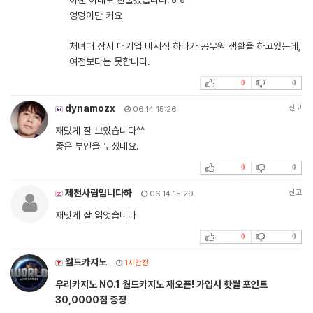
이젠 아내도 한물갔습니다.ㅎㅎ
엉덩이만 커요
처녀때 잠시 대기업 비서직 하다가 공무원 생활을 하고있는데,
여전보다는 못합니다.
0
0
dynamozx
신고
06.14 15:26
재밌게 잘 보았습니다^^
좋은 부인을 두셨네요.
0
0
제천사람입니다하
신고
06.14 15:29
재밋게 잘 읽엇습니다
0
0
월드카지노
1시간전
우리카지노 NO.1 월드카지노 재오픈! 가입시 핫썰 포인트
30,0000점 증정