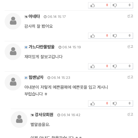
0
0
아네타
신고
06.14 15:17
감사히 잘 봤어요
0
0
가느다란물밤울
신고
06.14 15:19
재미있게 잘보고갑니다
0
0
힘쌘남자
신고
06.14 15:23
아내분이 저렇게 예쁜몸매에 예쁜옷을 입고 계시니
부럽습니다 ㅎ
0
0
강사모회원
신고
06.14 16:42
별말씀을요.