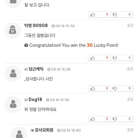
잘 보고 갑니다.
0
0
익명 90908
신고
06.14 15:36
그동안 잘봤습니다
Congratulation! You win the
30
Lucky Point!
0
0
당근케익
신고
06.14 15:36
,감사합니다 시진
0
0
Dog18
신고
06.14 15:38
와 정말 단아하네요
0
0
강사모회원
신고
06.14 16:40