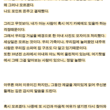
왜 그러나 모르겠다.
나도 포인트 돈주고 결재했다.
그리고 무엇보다, 내가 아는 사람이 혹시 여기 카페에도 있을까 하는
걱정때문이다.
그래서 우리집 거실을 배경으로 한
아내 사진도
모자이크 처리했다.
세상일은 모르는 것이다. 우리 가족이나, 우리집에 놀러왔던 내주위
사람은 우리집 쇼파며 집 구조도 다 알고 있기때문이다.
또한 10년전 소라에서 아내와 야노 찍어 올린적이 있는데, 여기핫썰
에서 그때 그걸 알아보는 사람이 있으니,, 정말 놀랬다.
아무튼 여러 이유이긴 하지만,, 그동안 제글을 재미있게 읽어 주신분
들께는 깊은 감사의 말씀을 드린다.
[출처]
아내 정장입은 사진과 그동안 감사의 글.. ( 야설 | 은꼴사 | 썰모음 | 성인썰 - 핫썰닷컴)
?bo_table=ssul19&wr_id=1527120
스포츠토토
혹시 모르겠다. 나중에 또 시간과 마음적 여유가 생기면 다시 찾아와