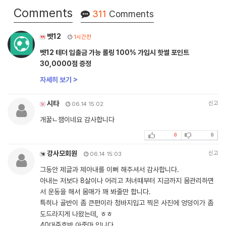
Comments
311
Comments
벳12
1시간전
벳12 테더 입출금 가능 롤링 100% 가입시 핫썰 포인트
30,0000점 증정
자세히 보기 >
시타
신고
06.14 15:02
개꿀ㄴ잼이네요 감사합니다
0
0
강사모회원
신고
06.14 15:03
그동안 제글과 제아내를 이뻐 해주셔서 감사합니다.
아내는 저보다 8살이나 어리고 처녀때부터 지금까지 몸관리하면
서 운동을 해서 몸매가 꽤 봐줄만 합니다.
특히나 골반이 좀 큰편이라 청바지입고 찍은 사진에 엉덩이가 좀
도드라지게 나왔는데, ㅎㅎ
40대중후반 아줌마 입니다.