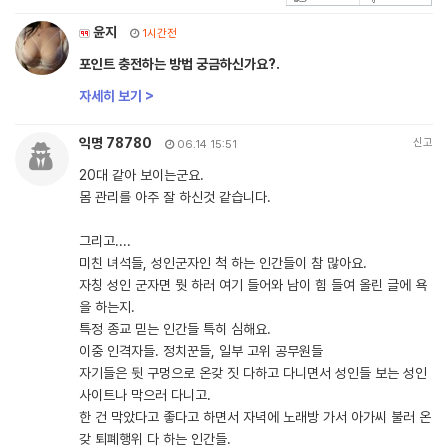
윤지
1시간전
포인트 충전하는 방법 궁금하신가요?.
자세히 보기 >
익명 78780
신고
06.14 15:51
20대 같아 보이는군요.
몸 관리를 아주 잘 하신것 같습니다.
그리고....
미친 녀석들, 성인군자인 척 하는 인간들이 참 많아요.
자칭 성인 군자면 뭣 하러 여기 들어와 남이 힘 들여 올린 글에 욕
을 하는지.
특정 종교 믿는 인간들 특히 심해요.
이중 인격자들. 정치꾼들, 일부 고위 공무원들
자기들은 뒷 구멍으로 온갖 짓 다하고 다니면서 성인들 보는 성인
사이트나 막으러 다니고.
한 건 막았다고 좋다고 하면서 자녁에 노래방 가서 아가씨 불러 온
갖 퇴폐행위 다 하는 인간들.