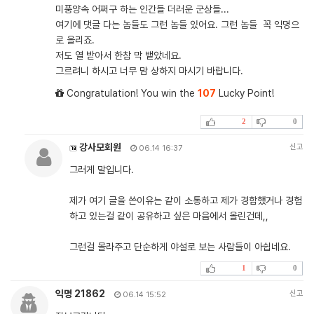
미풍양속 어쩌구 하는 인간들 더러운 군상들...
여기에 댓글 다는 놈들도 그런 놈들 있어요. 그런 놈들 꼭 익명으
로 올리죠.
저도 열 받아서 한참 막 뱉았네요.
그르려니 하시고 너무 맘 상하지 마시기 바랍니다.
Congratulation! You win the
107
Lucky Point!
2
0
강사모회원
신고
06.14 16:37
그러게 말입니다.
제가 여기 글을 쓴이유는 같이 소통하고 제가 경함했거나 경험
하고 있는걸 같이 공유하고 싶은 마음에서 올린건데,,
그런걸 몰라주고 단순하게 야설로 보는 사람들이 아쉽네요.
1
0
익명 21862
신고
06.14 15:52