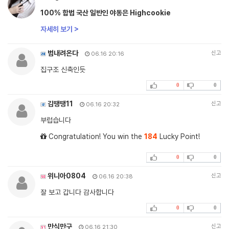
100% 합법 국산 일반인 야동은 Highcookie
자세히 보기 >
범내려온다
신고
06.16 20:16
집구조 신축인듯
0
0
김땡땡11
신고
06.16 20:32
부럽습니다
Congratulation! You win the
184
Lucky Point!
0
0
위니아0804
신고
06.16 20:38
잘 보고 갑니다 감사합니다
0
0
만식만구
신고
06.16 21:30