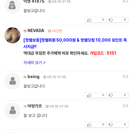
익명 41875
신고
06.16 01:18
잘보고갑니다
0
0
NEVADA
1시간전
[핫썰보증]핫썰회원 50,000원 & 핫썰닷컴 10,000 포인트 즉
시지급!!
역대급 푸짐한 추가혜택 바로 확인하세요.
가입코드 : 5151
자세히 보기 >
being
신고
06.16 01:36
잘보고갑니다
0
0
아방가르
신고
06.16 01:39
잘 보고 갑니다
0
0