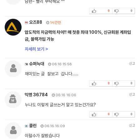
담편~ 빨리 부탁해요 ^^
0
0
오즈88
1시간전
압도적의 자금력의 차이!! 매 첫충 최대 100%, 신규회원 계좌입
금, 블랙가입 가능
자세히 보기 >
슈퍼늑대
신고
06.16 15:58
재미있는 글 잘보고 갑니다.....
0
0
익명 36784
신고
06.16 16:06
누나도 이렇게 글쓰는거 알고 있는건가요?
0
0
콜린
신고
06.16 16:09
이럴수가 잘봤습니다