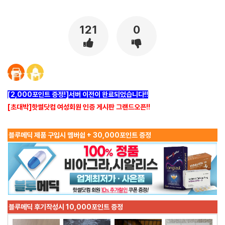
[출처]
. ( 야설 | 은꼴사 | 썰모음 | 성인썰 - 핫썰닷컴)
?bo_table=ssul19&wr_id=1531006
사설토토
121
0
[2,000포인트 증정!]서버 이전이 완료되었습니다!!
[초대박]핫썰닷컴 여성회원 인증 게시판 그랜드오픈!!
블루메딕 제품 구입시 멤버쉽 + 30,000포인트 증정
블루메딕 후기작성시 10,000포인트 증정