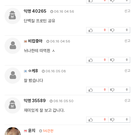
익명 40265
신고
06.16 04:56
단백질 프로틴 공유
0
0
비컵좋아
신고
06.16 04:56
뉘나한테 따먹흰 ㅅ
0
0
ㅇ케8
신고
06.16 05:08
잘 봤습니다
0
0
익명 35589
신고
06.16 05:50
재미있게 잘 보고 갑니다.
0
0
윤지
1시간전