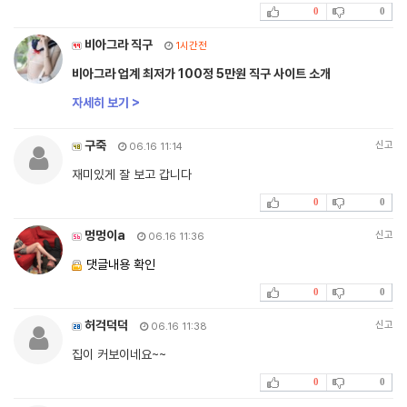
0
0
비아그라 직구
1시간전
비아그라 업계 최저가 100정 5만원 직구 사이트 소개
자세히 보기 >
구죽
신고
06.16 11:14
재미있게 잘 보고 갑니다
0
0
멍멍이a
신고
06.16 11:36
댓글내용 확인
0
0
허걱덕덕
신고
06.16 11:38
집이 커보이네요~~
0
0