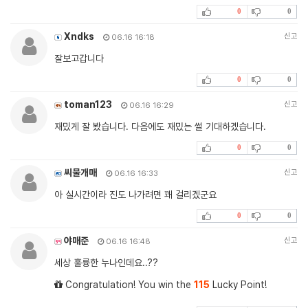
0
0
Xndks
신고
06.16 16:18
잘보고갑니다
0
0
toman123
신고
06.16 16:29
재밌게 잘 봤습니다. 다음에도 재밌는 썰 기대하겠습니다.
0
0
씨물개매
신고
06.16 16:33
아 실시간이라 진도 나가려면 꽤 걸리겠군요
0
0
야매준
신고
06.16 16:48
세상 훌륭한 누나인데요..??
Congratulation! You win the
115
Lucky Point!