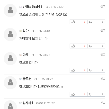
s45a6sd48
신고
06.15 23:17
앞으로 즐겁게 근친 하시면 좋겠네요
0
0
길마
신고
06.15 23:19
재미있게 보고 갑니다
0
0
아체
신고
06.15 23:22
잘보고 갑니다
0
0
글루건
신고
06.15 23:22
잘보고갑니다 1보러가야겠어요 ㅎ
0
0
김사가1
신고
06.15 23:27