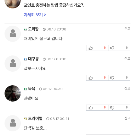
포인트 충전하는 방법 궁금하신가요?.
자세히 보기 >
도라짱
신고
06.16 23:36
재미있게 잘보고 갑니다
0
0
대구롱
신고
06.17 00:36
잘보ㅡㅅ어요
0
0
육육
신고
06.17 00:39
잘봤어요
0
0
트라이벌
신고
06.17 00:41
단백질 보충...