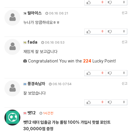
0
0
릴아이스
신고
06.16 06:21
누나가 앙큼하네요ㅎㅎ
0
0
fada
신고
06.16 06:53
재밌게 잘 보고갑니다
Congratulation! You win the
224
Lucky Point!
0
0
풍경속남자
신고
06.16 07:54
잘 보았습니다
0
0
벳12
1시간전
벳12 테더 입출금 가능 롤링 100% 가입시 핫썰 포인트
30,0000점 증정