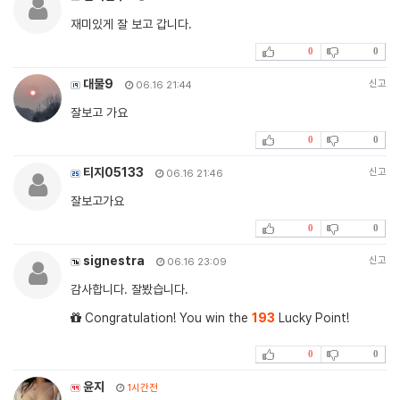
재미있게 잘 보고 갑니다.
0
0
대물9
신고
06.16 21:44
잘보고 가요
0
0
티지05133
신고
06.16 21:46
잘보고가요
0
0
signestra
신고
06.16 23:09
감사합니다. 잘봤습니다.
Congratulation! You win the
193
Lucky Point!
0
0
윤지
1시간전