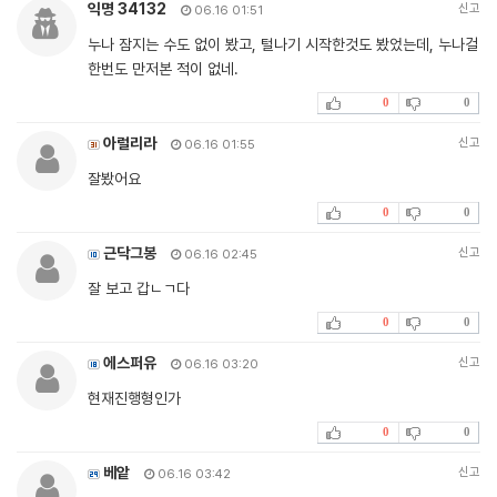
익명 34132
신고
06.16 01:51
누나 잠지는 수도 없이 봤고, 털나기 시작한것도 봤었는데, 누나걸
한번도 만저본 적이 없네.
0
0
아럴리라
신고
06.16 01:55
잘봤어요
0
0
근닥그봉
신고
06.16 02:45
잘 보고 갑ㄴㄱ다
0
0
에스퍼유
신고
06.16 03:20
현재진행형인가
0
0
베앝
신고
06.16 03:42