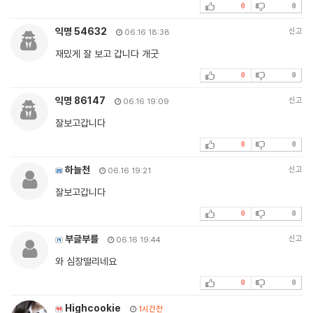
0
0
익명 54632
신고
06.16 18:38
재밌게 잘 보고 갑니다 개굿
0
0
익명 86147
신고
06.16 19:09
잘보고갑니다
0
0
하늘천
신고
06.16 19:21
잘보고갑니다
0
0
부글부를
신고
06.16 19:44
와 심장떨리네요
0
0
Highcookie
1시간전