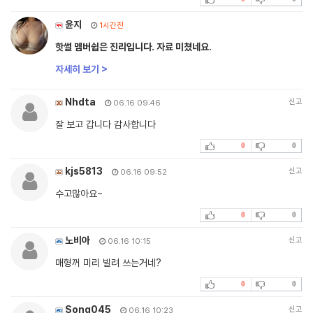
윤지
1시간전
핫썰 멤버쉽은 진리입니다. 자료 미쳤네요.
자세히 보기 >
Nhdta
신고
06.16 09:46
잘 보고 갑니다 감사합니다
0
0
kjs5813
신고
06.16 09:52
수고많아요~
0
0
노비아
신고
06.16 10:15
매형꺼 미리 빌려 쓰는거네?
0
0
Song045
신고
06.16 10:23