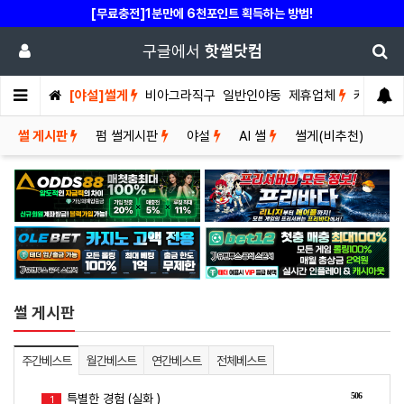
[무료충전]1분만에 6천포인트 획득하는 방법!
구글에서
핫썰닷컴
[야설]썰게
비아그라직구
일반인야동
제휴업체
커뮤니티
썰 게시판
펌 썰게시판
야설
AI 썰
썰게(비추천)
썰 게시판
주간베스트
월간베스트
연간베스트
전체베스트
506
특별한 경험 (실화 )
1