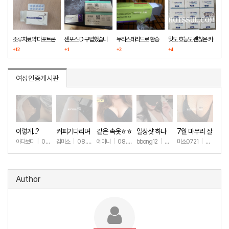
조루치료약 다포트론
센포스 D 구입했습니
두타스테리드로 환승
맛도 효능도 괜찮은 카
구매했습니다
+12
다
+1
+2
마그라
+4
여성인증게시판
이렇게..?
커피기다리며
같은 속옷ㅎㅎ
일상샷 하나
7월 마무리 잘
(안야함)
하세요🫶
아다보디
|
08.09
김미소
|
08.08
예이니
|
08.04
bbong12
|
07.31
미소0721
|
07.31
+30
+119
+81
+91
+2
Author