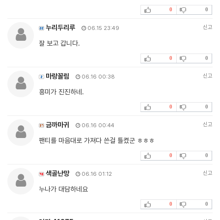
0
0
누리두리루
신고
06.15 23:49
잘 보고 갑니다.
0
0
마랑꼴림
신고
06.16 00:38
흥미가 진진하네.
0
0
금까마귀
신고
06.16 00:44
팬티를 마음대로 가져다 쓴걸 틀켰군 ㅎㅎㅎ
0
0
색골난망
신고
06.16 01:12
누나가 대담하네요
0
0