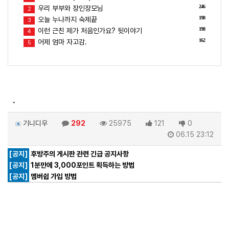
246
우리 부부와 장인장모님
2
198
오늘 누나까지 숙제끝
3
198
이런 근친 제가 처음인가요? 뒷이야기
4
162
어제 엄마 자고감.
5
.
기니디우
292
25975
121
0
06.15 23:12
[공지]
후방주의 게시판 관련 긴급 공지사항
[공지]
1분만에 3,000포인트 획득하는 방법
[공지]
멤버쉽 가입 방법