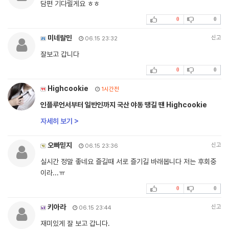
담편 기다릴게요 ㅎㅎ
0
0
미네랄민
신고
06.15 23:32
잘보고 갑니다
0
0
Highcookie
1시간전
인플루언서부터 일반인까지 국산 야동 땡길 땐 Highcookie
자세히 보기 >
오빠믿지
신고
06.15 23:36
실시간 정말 좋네요 즐길때 서로 즐기길 바래봅니다 저는 후회중
이라...ㅠ
0
0
키아라
신고
06.15 23:44
재미있게 잘 보고 갑니다.