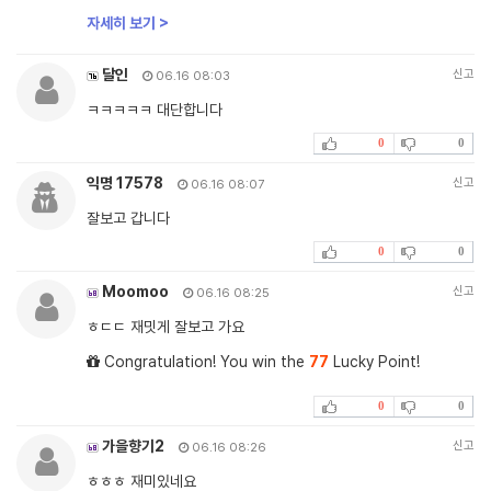
자세히 보기 >
달인
신고
06.16 08:03
ㅋㅋㅋㅋㅋ 대단합니다
0
0
익명 17578
신고
06.16 08:07
잘보고 갑니다
0
0
Moomoo
신고
06.16 08:25
ㅎㄷㄷ 재밋게 잘보고 가요
Congratulation! You win the
77
Lucky Point!
0
0
가을향기2
신고
06.16 08:26
ㅎㅎㅎ 재미있네요